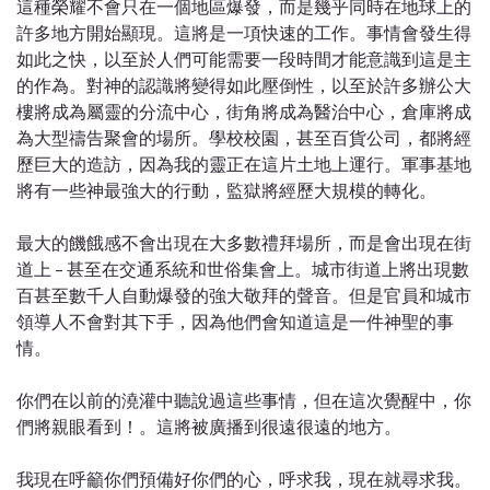
這種榮耀不會只在一個地區爆發，而是幾乎同時在地球上的
許多地方開始顯現。這將是一項快速的工作。事情會發生得
如此之快，以至於人們可能需要一段時間才能意識到這是主
的作為。對神的認識將變得如此壓倒性，以至於許多辦公大
樓將成為屬靈的分流中心，街角將成為醫治中心，倉庫將成
為大型禱告聚會的場所。學校校園，甚至百貨公司，都將經
歷巨大的造訪，因為我的靈正在這片土地上運行。軍事基地
將有一些神最強大的行動，監獄將經歷大規模的轉化。
最大的饑餓感不會出現在大多數禮拜場所，而是會出現在街
道上 – 甚至在交通系統和世俗集會上。城市街道上將出現數
百甚至數千人自動爆發的強大敬拜的聲音。但是官員和城市
領導人不會對其下手，因為他們會知道這是一件神聖的事
情。
你們在以前的澆灌中聽說過這些事情，但在這次覺醒中，你
們將親眼看到！。這將被廣播到很遠很遠的地方。
我現在呼籲你們預備好你們的心，呼求我，現在就尋求我。