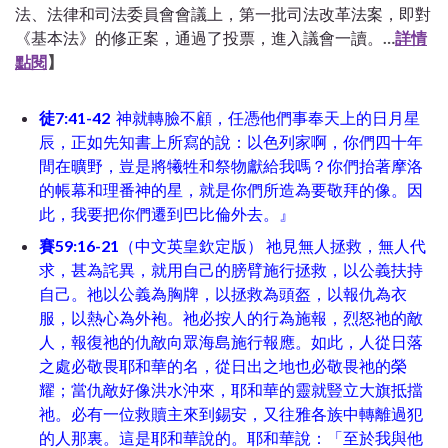
法、法律和司法委員會會議上，第一批司法改革法案，即對
《基本法》的修正案，通過了投票，進入議會一讀。
…
詳情
點閱
】
徒7:41-42
神就轉臉不顧，任憑他們事奉天上的日月星
辰，正如先知書上所寫的說：以色列家啊，你們四十年
間在曠野，豈是將犧牲和祭物獻給我嗎？你們抬著摩洛
的帳幕和理番神的星，就是你們所造為要敬拜的像。因
此，我要把你們遷到巴比倫外去。』
賽59:16-21
（中文英皇欽定版） 祂見無人拯救，無人代
求，甚為詫異，就用自己的膀臂施行拯救，以公義扶持
自己。祂以公義為胸牌，以拯救為頭盔，以報仇為衣
服，以熱心為外袍。祂必按人的行為施報，烈怒祂的敵
人，報復祂的仇敵向眾海島施行報應。如此，人從日落
之處必敬畏耶和華的名，從日出之地也必敬畏祂的榮
耀；當仇敵好像洪水沖來，耶和華的靈就豎立大旗抵擋
祂。必有一位救贖主來到錫安，又往雅各族中轉離過犯
的人那裏。這是耶和華說的。耶和華說：「至於我與他