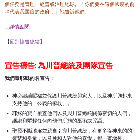
個任務是管理、經營或治理地球。「你們要在這個國度的前
哨代表我國度的政府，」祂告訴他們。
… 詳情點閱
【
回到禱告總結
】
宣告禱告: 為川普總統及團隊宣告
我們奉耶穌的名宣告
：
神必繼續賜福並保護川普總統與家人，以及神所興起來
支持他的「公義的權杖」。
耶穌的寶血覆蓋他們以及與川普總統關係密切的人們，
綑綁和驅趕任何向他們所施的巫術或咒語。
聖靈不斷澆灌並親自引導川普總統，有更多從神來的的
智慧和身量，以及神和人對他的喜愛，都一齊增長。