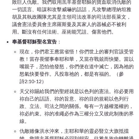
敗巨人仇敵。我們取用羔羊基督耶穌的寶血取消仇敵的
一切謊言、暗謀和攻擊威嚇的話話，凡攻擊總理納坦雅
胡及其執政團隊尤其是主領司法改革的司法部長萊文，
議會憲法委員會主席羅斯曼及其家人的器械必不被利
用。斷沒有任何法術、巫術能咒詛、傷害他們。
奉基督耶穌聖名宣告
：
現在，你們君王應當省悟！你們世上的審判官該受管
教！當存畏懼事奉耶和華，又當存戰兢而快樂。當以
嘴親子，恐怕他發怒，你們便在道中滅亡，因為祂的
怒氣快要發作。凡投靠祂的，都是有福的。（參
詩
2:10
-12）
天父祢賜給我們的聖經就是以色列的憲法。祢必要用
祢自己的話語、祢的旨意、祢的目的規範以色列行
政、立法、司法之間的關係。每有一方越權濫權的，
祢必約束。祢的准繩必作為三權分立又彼此制衡的界
線。
仇敵雖像洪水沖來，主耶和華的靈必豎立大旗抵擋
牠。救贖主基督耶穌必回到錫安，往雅各族中轉離過