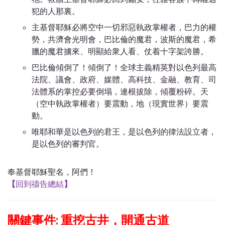
犯的人那裏。
主基督耶穌必將空中一切邪惡執政掌權者，巴力的權
勢，共濟會光明會，巴比倫的魔君，波斯的魔君，希
臘的魔君擄來、明顯給衆人看、仗着十字架誇勝。
巴比倫傾倒了！傾倒了！全球主義精英對以色列最高
法院、議會、政府、媒體、高科技、金融、教育、司
法體系的掌控必要倒塌，連根拔除，傾覆粉碎。天
（空中執政掌權者）要震動，地（現實世界）要震
動。
唯耶和華是以色列的君王，是以色列的律法設立者，
是以色列的審判官。
奉基督耶穌聖名，阿們！
【
回到禱告總結
】
關鍵事件: 重挖古井，開通古道