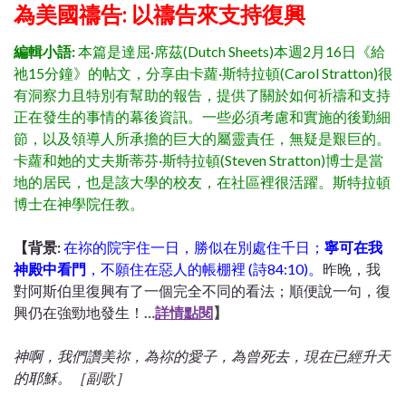
為美國禱告: 以禱告來支持復興
編輯小語:
本篇是達屈·席茲(Dutch Sheets)本週2月16日《給
祂15分鐘》的帖文，分享由卡蘿·斯特拉頓(Carol Stratton)很
有洞察力且特別有幫助的報告，提供了關於如何祈禱和支持
正在發生的事情的幕後資訊。一些必須考慮和實施的後勤細
節，以及領導人所承擔的巨大的屬靈責任，無疑是艱巨的。
卡蘿和她的丈夫斯蒂芬·斯特拉頓(Steven Stratton)博士是當
地的居民，也是該大學的校友，在社區裡很活躍。斯特拉頓
博士在神學院任教。
【背景:
在祢的院宇住一日，勝似在別處住千日；
寧可在我
神殿中看門
，不願住在惡人的帳棚裡 (詩84:10)。
昨晚，我
對阿斯伯里復興有了一個完全不同的看法；順便說一句，復
興仍在強勁地發生！
…
詳情點閱
】
神啊，我們讚美祢，為祢的愛子，
為曾死去，現在已經升天
的耶穌。［副歌］