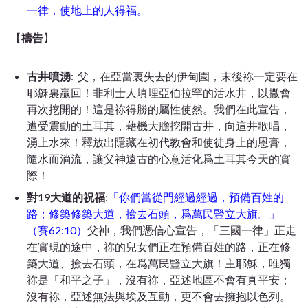
一律，使地上的人得福。
【
禱告
】
古井噴湧
: 父，在亞當裏失去的伊甸園，末後祢一定要在
耶穌裏贏回！非利士人填埋亞伯拉罕的活水井，以撒會
再次挖開的！這是祢得勝的屬性使然。我們在此宣告，
遭受震動的土耳其，藉機大膽挖開古井，向這井歌唱，
湧上水來！釋放出隱藏在初代教會和使徒身上的恩膏，
隨水而淌流，讓父神遠古的心意活化爲土耳其今天的實
際！
對19大道的祝福
:
「你們當從門經過經過，預備百姓的
路；修築修築大道，撿去石頭，爲萬民豎立大旗。」
（賽62:10）
父神，我們憑信心宣告，「三國一律」正走
在實現的途中，祢的兒女們正在預備百姓的路，正在修
築大道、撿去石頭，在爲萬民豎立大旗！主耶穌，唯獨
祢是「和平之子」，沒有祢，亞述地區不會有真平安；
沒有祢，亞述無法與埃及互動，更不會去擁抱以色列。