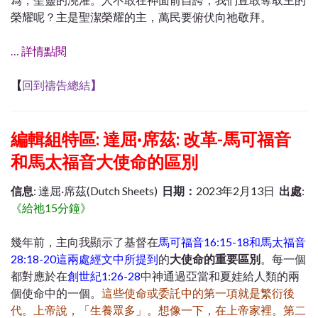
榮耀呢？主是聖潔榮耀的主，萬民要俯伏向祂敬拜。
… 詳情點閱
【
回到禱告總結
】
編輯組特區: 達屈·席茲: 改革-馬可福音
和馬太福音大使命的區別
信息
: 達屈·席茲(Dutch Sheets)
日期：
2023年2月13日
出處
:
《給祂15分鐘》
幾年前，主向我顯示了基督在
馬可福音16:15-18和馬太福音
28:18-20這兩處經文中所提到
的
大使命的重要區別
。每一個
都對應於在
創世紀1:26-28
中神通過亞當和夏娃給人類的兩
個使命中的一個。
這些使命或委託中的第一項就是繁衍後
代。上帝說，「生養眾多」。想像一下，在上帝家裡。第二