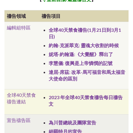
禱告領域
禱告項目
編輯組特區
全球40天禁食禱告(1月21日到3月1
日)
約翰·克派翠克: 靈魂大收割的時候
妮塔·約翰遜:《大覺醒》釋出了
李慧儀: 復興是上帝憐憫的記號
達屈·席茲: 改革-馬可福音和馬太福音
大使命的區別
全球40天禁食
2023 年全球40天禁食禱告每日禱告
禱告連結
文
宣告禱告區
為川普總統及團隊宣告
細罷特月的宣告