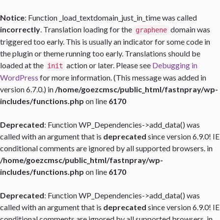
Notice
: Function _load_textdomain_just_in_time was called
incorrectly
. Translation loading for the
domain was
graphene
triggered too early. This is usually an indicator for some code in
the plugin or theme running too early. Translations should be
loaded at the
action or later. Please see
Debugging in
init
WordPress
for more information. (This message was added in
version 6.7.0.) in
/home/goezcmsc/public_html/fastnpray/wp-
includes/functions.php
on line
6170
Deprecated
: Function WP_Dependencies->add_data() was
called with an argument that is
deprecated
since version 6.9.0! IE
conditional comments are ignored by all supported browsers. in
/home/goezcmsc/public_html/fastnpray/wp-
includes/functions.php
on line
6170
Deprecated
: Function WP_Dependencies->add_data() was
called with an argument that is
deprecated
since version 6.9.0! IE
conditional comments are ignored by all supported browsers. in