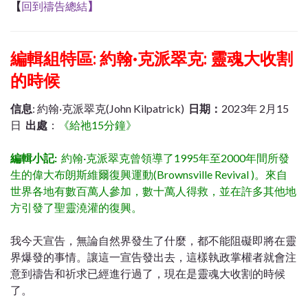
【
回到禱告總結
】
編輯組特區:
約翰·克派翠克: 靈魂大收割
的時候
信息
: 約翰·克派翠克(John Kilpatrick)
日期：
2023年 2月15
日
出處
：
《給祂15分鐘》
編輯小記:
約翰·克派翠克曾領導了1995年至2000年間所發
生的偉大布朗斯維爾復興運動(Brownsville Revival )。來自
世界各地有數百萬人參加，數十萬人得救，並在許多其他地
方引發了聖靈澆灌的復興。
我今天宣告，無論自然界發生了什麼，都不能阻礙即將在靈
界爆發的事情。讓這一宣告發出去，這樣執政掌權者就會注
意到禱告和祈求已經進行過了，現在是靈魂大收割的時候
了。