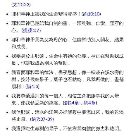
(
太11:23
)
耶和華神正讓我的生命變得豐盛！(
約10:10
)
耶和華神已賜給我自制的靈，一顆剛強、仁愛、謹守的
心。 (
提後1:7
）
耶和華神予我為父為母的心，使能幫助別人開花、結果
和成長。
我委身於主耶穌，生命中有祂的公義，神正在幫助我成
長，也讓我成為別人的幫助。
我喜愛耶和華的律法，晝夜思想，像一棵栽在溪水旁的
樹，按時候結果子，葉子也不枯乾，凡我所做的，盡都
順利！(
詩1:3
)
我要尊榮遇到的每一個人，相信主會把服事我的人帶
來，使我領受新的澆灌。(
創24章，約4章
)
我信耶穌，
活水
的
江河必
從我
腹
中
要
流
出
來，我的乾渴
將止息
。
(約7:37-39)
我選擇吃生命樹的果子，不依靠我肉體的努力和聰明。