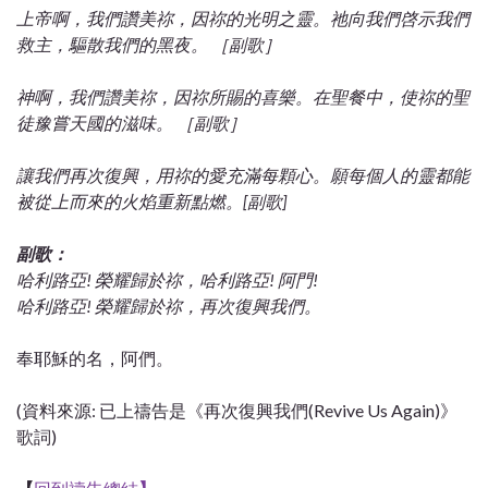
上帝啊，我們讚美祢，因祢的光明之靈。
祂向我們啓示我們
救主，驅散我們的黑夜。 ［副歌］
神啊，我們讚美祢，因祢所賜的喜樂。
在聖餐中，使祢的聖
徒豫嘗天國的滋味。 ［副歌］
讓我們再次復興，用祢的愛充滿每顆心。
願每個人的靈都能
被從上而來的火焰重新點燃。[副歌]
副歌：
哈利路亞! 榮耀歸於祢，哈利路亞! 阿門!
哈利路亞! 榮耀歸於祢，再次復興我們。
奉耶穌的名，阿們。
(資料來源: 已上禱告是《再次復興我們(Revive Us Again)》
歌詞)