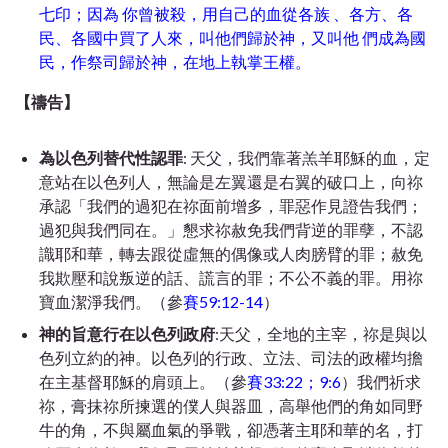
七印；因為 你曾被殺，用自己的血從各族 、各方、各
民、各國中買了人來，叫他們歸於神，又叫他 們成為國
民，作祭司歸於神，在地上執掌王權。
【禱告】
為以色列替代性認罪
: 天父，我們靠著羔羊耶穌的血，定
意站在以色列人，無論是左翼還是右翼的破口上，向祢
承認「我們的過犯在祢面前增多，罪惡作見證告我們；
過犯與我們同在。」懇求祢赦免我們背逆的罪孽，不認
識耶和華，轉去跟從虛無的偶像或人肉膀臂的罪；赦免
我欺壓和說叛逆的話、謊言的罪；不公不義的罪。用祢
寶血潔淨我們。（參
賽59:12-14
）
神的旨意行在以色列政府
:天父，全地的主宰，祢是與以
色列立約的神。以色列的行政、立法、司法的政權均擔
在主基督耶穌的肩頭上。（參
賽33:22；9:6
）我們祈求
祢，膏抹祢所揀選的僕人與器皿，高舉他們的角如同野
牛的角，不與屬血氣的爭戰，卻憑著主耶和華的名，打