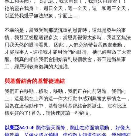
事工和美國）。 好訊息，我太興奮了，我無法再睡覺了！
祂的靈在我身上，週日全天，週一全天，週二和週三全天，
以至於我幾乎無法想象，字面上……
不幸的是，當我受到那麼沉重的恩膏時，這就是發生的事
情，我甚至經歷過很多次：當恩膏變得太多時，我甚至無法
用我天然的眼睛看見。 因此，人們必須帶著我四處走動，
才能服事人 – 這樣我才能用他們的眼睛。 祂已經釋放了大覺
醒。我真的相信我們會開始看到幾個教會，甚至是衛星事
工，經歷到教會復興的大澆灌。
與基督結合的基督徒連結
我們正在移動，移動，移動，我們正在向前邁進，我們向
上；這是我在上帝的這一偉大行動中感到興奮的事情之一，
因為在這個動作中，基督徒與基督結合將誕生。 沒有比這
樣更好的了! 首先，請快速閱讀一些經文。
以賽亞64:1-4
: 願你裂天而降，願山在你面前震動，
好像火
燒乾柴，又像火將水燒開，使你敵人知道你的名，使列國在