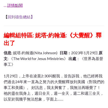
…
詳情點閱
【
回到禱告總結
】
編輯組特區: 妮塔·約翰遜:《大覺醒》釋
出了
信息
: 妮塔·約翰遜(Nita Johnson)
日期：
2023年1月29日
原
文
: 《The World for Jesus Ministries》
出處
：《世界為基督
事工》
1月29日，上帝在凌晨2:30叫醒我，並告訴我，他已經將我
們過去24年來一直為之努力的大覺醒釋放到美國（對我們的
事工和美國）。 好訊息，我太興奮了，我無法再睡覺了！
祂的靈在我身上，週日全天，週一全天，週二和週三全天，
以至於我幾乎無法想象，字面上……