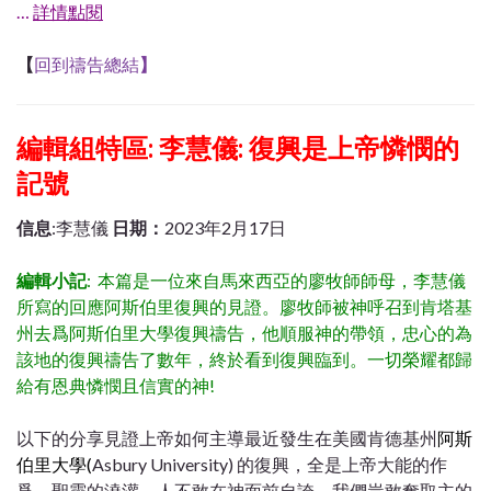
…
詳情點閱
【
回到禱告總結
】
編輯組特區: 李慧儀: 復興是上帝憐憫的
記號
信息
:李慧儀
日期：
2023年2月17日
編輯小記
: 本篇是一位來自馬來西亞的廖牧師師母，李慧儀
所寫的回應阿斯伯里復興的見證。廖牧師被神呼召到肯塔基
州去爲阿斯伯里大學復興禱告，他順服神的帶領，忠心的為
該地的復興禱告了數年，終於看到復興臨到。一切榮耀都歸
給有恩典憐憫且信實的神!
以下的分享見證上帝如何主導最近發生在美國肯德基州
阿斯
伯里大學(
Asbury University) 的復興，全是上帝大能的作
爲，聖靈的澆灌。人不敢在神面前自誇，我們豈敢奪取主的