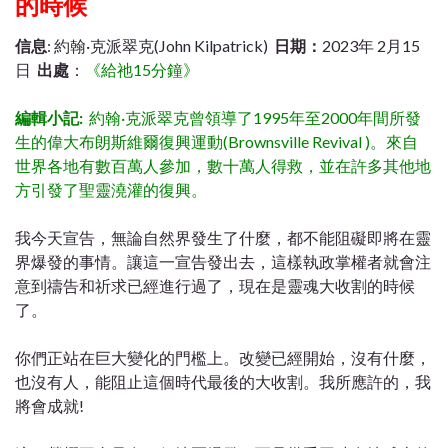
的時候
信息
: 約翰·克派翠克(John Kilpatrick)
日期：
2023年 2月15
日
出處
：
《給祂15分鐘》
編輯小記:
約翰·克派翠克曾領導了1995年至2000年間所發
生的偉大布朗斯維爾復興運動(Brownsville Revival )。來自
世界各地有數百萬人參加，數十萬人得救，並在許多其他地
方引發了聖靈澆灌的復興。
我今天宣告，無論自然界發生了什麼，都不能阻礙即將在靈
界爆發的事情。讓這一宣告發出去，這樣執政掌權者就會注
意到禱告和祈求已經進行過了，現在是靈魂大收割的時候
了。
你們正站在巨大變化的門檻上。改變已經開始，沒有什麼，
也沒有人，能阻止這個時代最後的大收割。我所應許的，我
將會成就!