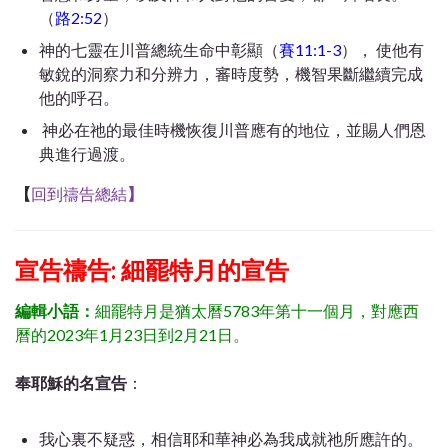
（
路2:52
）
神的七靈在川普總統生命中彰顯（
賽11:1-3
）， 使他有
敏銳的洞察力和分辨力，審時度勢，機智果斷繼續完成
他的呼召。
神必在祂的最佳時機恢復川普應有的地位，並賜人們恩
典進行過渡。
【
回到禱告總結
】
宣告禱告: 細罷特月的
宣告
編輯小語：
細罷特月是猶太曆5783年第十一個月，對應西
曆的2023年1月23日到2月21日。
奉耶穌的名宣告
：
我心裏不疑惑，相信耶和華神必為我成就祂所應許的。