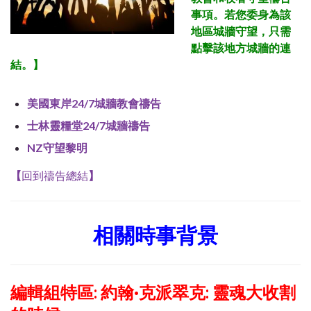
事項。若您委身為該
地區
城牆守望，只需
點擊該地方城牆的連
結。
】
美國東岸24/7城牆教會禱告
士林靈糧堂24/7城牆禱告
NZ守望黎明
【
回到禱告總結
】
相關時事背景
編輯組特區:
約翰·克派翠克: 靈魂大收割