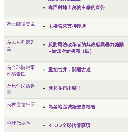
奪回對地上萬物主權的宣告
為美國禱告區
以禱告來支持復興
為以色列禱告
反對司法改革者的無政府與暴力煽動
區
– 新政府新挑戰（四）
為全球關鍵事
重挖古井，開通古道
件禱告區
為原住民禱告
興起並再出聲！
區
為教會禱告區
為各地區城牆教會禱告
全球代禱區
RTOD全球代禱事項