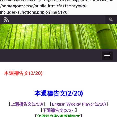
/home/goezcmsc/public_html/fastnpray/wp-
includes/functions.php
on line
6170
Tog
sear
for
Togg
navig
本週禱告文(2/20)
ub*About WordPress
本週禱告文(2/20)
【
上週禱告文(2/13)
】 【
English Weekly Player(2/20)
】
【
下週禱告文(2/27
)
】
【
守望前自潔/遮蓋
禱告文
】