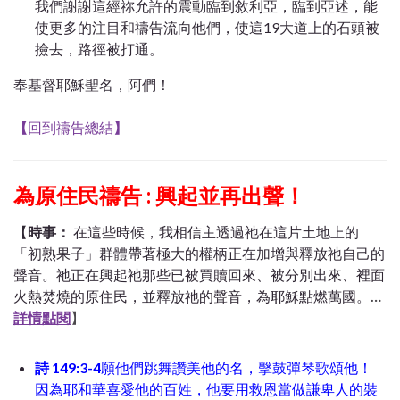
我們謝謝這經祢允許的震動臨到敘利亞，臨到亞述，能
使更多的注目和禱告流向他們，使這19大道上的石頭被
撿去，路徑被打通。
奉基督耶穌聖名，阿們！
【
回到禱告總結
】
為原住民禱告 : 興起並再出聲！
【
時事：
在這些時候，我相信主透過祂在這片土地上的
「初熟果子」群體帶著極大的權柄正在加增與釋放祂自己的
聲音。祂正在興起祂那些已被買贖回來、被分別出來、裡面
火熱焚燒的原住民，並釋放祂的聲音，為耶穌點燃萬國。
…
詳情點閱
】
詩 149:3-4
願他們跳舞讚美他的名，擊鼓彈琴歌頌他！
因為耶和華喜愛他的百姓，他要用救恩當做謙卑人的裝