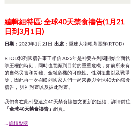
編輯組特區:
全球40天禁食禱告(1月21
日到3月1日)
日期：
2023年1月21日
出處
：重建大衛帳幕團隊(RTOD)
RTOD和列國禱告事工相信2023年是神要在列國開始全面執
掌王權的時刻，同時也意識到目前的重重危機，如前所未有
的自然災害和災難、金融危機的可能性、性別扭曲以及戰爭
等，因此再一次召喚列國家人們一起來參與全球40天的禁食
禱告， 與神對齊以及彼此對齊。
我們會在此刊登這次40天禁食禱告文更新的鏈結，詳情前往
「全球40天禁食禱告」
網頁。
…
詳情點閱