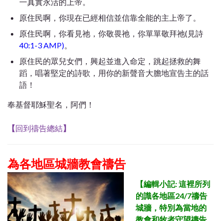
一真實永活的上帝。
原住民啊，你現在已經相信並信靠全能的主上帝了。
原住民啊，你看見祂，你敬畏祂，你單單敬拜祂(見詩
40:1-3 AMP)
。
原住民的眾兒女們，興起並進入命定，跳起拯救的舞
蹈，唱著堅定的詩歌，用你的新聲音大膽地宣告主的話
語！
奉基督耶穌聖名，阿們！
【
回到禱告總結
】
為各地區城牆教會禱告
【
編輯小記: 這裡所列
的識各地區24/7禱告
城牆，特別為當地的
教會和牧者守望禱告