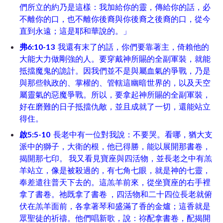
們所立的約乃是這樣：我加給你的靈，傳給你的話，必
不離你的口，也不離你後裔與你後裔之後裔的口，從今
直到永遠；這是耶和華說的。」
弗6:10-13
我還有末了的話，你們要靠著主，倚賴他的
大能大力做剛強的人。要穿戴神所賜的全副軍裝，就能
抵擋魔鬼的詭計。因我們並不是與屬血氣的爭戰，乃是
與那些執政的、掌權的、管轄這幽暗世界的，以及天空
屬靈氣的惡魔爭戰。所以，要拿起神所賜的全副軍裝，
好在磨難的日子抵擋仇敵，並且成就了一切，還能站立
得住。
啟5:5-10
長老中有一位對我說：不要哭。看哪，猶大支
派中的獅子，大衛的根，他已得勝，能以展開那書卷，
揭開那七印。 我又看見寶座與四活物，並長老之中有羔
羊站立，像是被殺過的，有七角七眼，就是神的七靈，
奉差遣往普天下去的。這羔羊前來，從坐寶座的右手裡
拿了書卷。祂既拿了書卷 ，四活物和二十四位長老就俯
伏在羔羊面前，各拿著琴和盛滿了香的金爐；這香就是
眾聖徒的祈禱。他們唱新歌，說：祢配拿書卷，配揭開