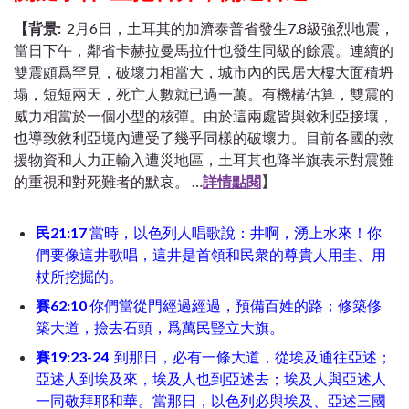
【背景:
2月6日，土耳其的加濟泰普省發生7.8級強烈地震，
當日下午，鄰省卡赫拉曼馬拉什也發生同級的餘震。連續的
雙震頗爲罕見，破壞力相當大，城市內的民居大樓大面積坍
塌，短短兩天，死亡人數就已過一萬。有機構估算，雙震的
威力相當於一個小型的核彈。由於這兩處皆與敘利亞接壤，
也導致敘利亞境內遭受了幾乎同樣的破壞力。目前各國的救
援物資和人力正輸入遭災地區，土耳其也降半旗表示對震難
的重視和對死難者的默哀。
…
詳情點閱
】
民21:17
當時，以色列人唱歌說：井啊，湧上水來！你
們要像這井歌唱，這井是首領和民衆的尊貴人用圭、用
杖所挖掘的。
賽62:10
你們當從門經過經過，預備百姓的路；修築修
築大道，撿去石頭，爲萬民豎立大旗。
賽19:23-24
到那日，必有一條大道，從埃及通往亞述；
亞述人到埃及來，埃及人也到亞述去；埃及人與亞述人
一同敬拜耶和華。當那日，以色列必與埃及、亞述三國