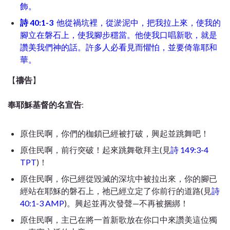
飾。
詩 40:1-3
他從禍坑裡，從淤泥中，把我拉上來，使我的
腳立在磐石上，使我腳步穩當。他使我口唱新歌，就是
讚美我們神的話。許多人必看見而懼怕，並要倚靠耶和
華。
【
禱告
】
奉耶穌基督的名宣告
:
原住民啊，你們的枷鎖已經被打破，興起並跳舞吧！
原住民啊，前行突破！起來跳舞敬拜主(見
詩 149:3-4
TPT
)！
原住民啊，你已經從毀滅的深坑中被拉出來，你的腳已
經站在耶穌的磐石上，祂已經立定了你前行的道路(見
詩
40:1-3 AMP
)。興起並再次發聲—不再被捆綁！
原住民啊，主已在將一首新歌放在你口中來讚美這位獨