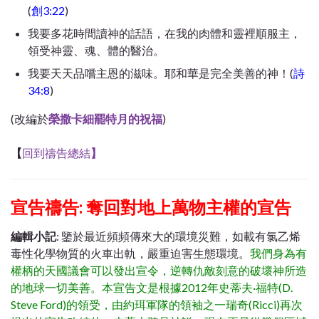
(
創3:22
)
我要多花時間讀神的話語，在我的肉體和靈裡順服主，
領受神靈、魂、體的醫治。
我要天天品嚐主恩的滋味。耶和華是完全美善的神！(
詩
34:8
)
(改編於
榮撒卡細罷特月的祝福
)
【
回到禱告總結
】
宣告禱告: 奪回對地上萬物主權的宣告
編輯小記
: 鑒於最近頻頻傳來大的環境災難，如載有氯乙烯
毒性化學物質的火車出軌，嚴重迫害生態環境。
我們身為有
權柄的天國議會可以發出宣令，逆轉仇敵刻意的破壞神所造
的地球一切美善。本宣告文是根據2012年史蒂夫·福特(D.
Steve Ford)的領受，由約珥軍隊的領袖之一瑞奇(Ricci)再次