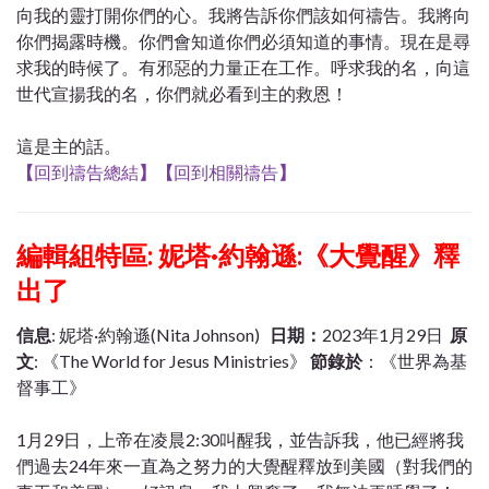
向我的靈打開你們的心。我將告訴你們該如何禱告。我將向
你們揭露時機。你們會知道你們必須知道的事情。現在是尋
求我的時候了。有邪惡的力量正在工作。呼求我的名，向這
世代宣揚我的名，你們就必看到主的救恩！
這是主的話。
【
回到禱告總結
】
【
回到相關禱告
】
編輯組特區: 妮塔·約翰遜:《大覺醒》釋
出了
信息
: 妮塔·約翰遜(Nita Johnson)
日期：
2023年1月29日
原
文
: 《The World for Jesus Ministries》
節錄於
：《世界為基
督事工》
1月29日，上帝在凌晨2:30叫醒我，並告訴我，他已經將我
們過去24年來一直為之努力的大覺醒釋放到美國（對我們的