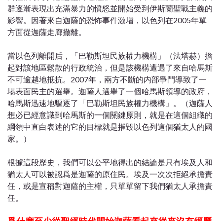
群逐漸表現出充滿暴力的憤怒並開始受到伊斯蘭聖戰主義的
影響。因著來自迦薩的恐怖事件激增，以色列在2005年單
方面從迦薩走廊撤離。
當以色列離開后，「巴勒斯坦民族權力機構」（法塔赫）擔
起對該地區鬆散的行政統治，但是該機構遭遇了來自哈馬斯
不可逾越地抵抗。2007年，兩方不斷的内部爭鬥導致了一
場表面民主的選舉。迦薩人選舉了一個哈馬斯領導的政府，
哈馬斯迅速地驅逐了「巴勒斯坦民族權力機構」。（迦薩人
想必已經意識到哈馬斯的一個關鍵原則，就是在這個組織的
綱領中直白表述的它的目標就是摧毀以色列這個猶太人的國
家。）
根據這段歷史，我們可以公平地得出的結論是只有埃及人和
猶太人可以被認爲是迦薩的原住民。埃及一次次拒絕承擔責
任，或是宣稱對迦薩的主權，只單單留下我們猶太人承擔責
任。
爲什麽至少從聖經時代開始迦薩看起來從來沒有經歷