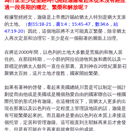
過一段長期的穩定、繁榮和解放呢？
根據聖經經文，迦薩是上帝應許賜給猶太人特別是猶大支派
的土地。（
創15:18-21，書1:4；15:45-47，數34:6，結
47:19-20
）因此，這個地區將不太可能真正繁榮，除非猶太
人再次定居和治理它 – 至少是在一個顯著的層面上治理。
在將近2000年間，以色列的土地大多數是荒蕪的和無人居
住的。在那段時期，一小群的阿拉伯游牧民族和農民以及一
群穩定的猶太人餘民一直住在那裏。直到神在20世紀重新召
聚猶太百姓，這片土地才復甦，國家開始繁榮。
如果有著神的啓發，看起來美國總統川普是可以制定一個計
劃從而由他或是美國或是幾個熱愛自由的國家聯合以一種國
際托管的形式持有迦薩。在這種情況下，當猶太人更多的出
現在那裏以及以色列在一定程度上管理該地區的話，迦薩是
有可能繁榮起來的。而且最終是要由以色列在本質上承接這
個托管，定居和管理迦薩。這可能直到主耶穌再來后才會發
生。但是有可能在主再來前就會部分的成就。