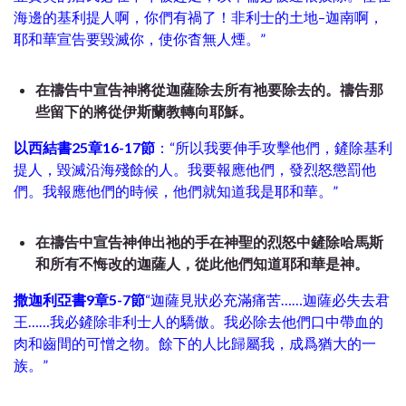
海邊的基利提人啊，你們有禍了！非利士的土地–迦南啊，
耶和華宣告要毀滅你，使你杳無人煙。”
在禱告中宣告神將從迦薩除去所有祂要除去的。禱告那
些留下的將從伊斯蘭教轉向耶穌。
以西結書25章16-17節
：“所以我要伸手攻擊他們，鏟除基利
提人，毀滅沿海殘餘的人。我要報應他們，發烈怒懲罰他
們。我報應他們的時候，他們就知道我是耶和華。”
在禱告中宣告神伸出
祂的手在神聖的烈怒中鏟除哈馬斯
和所有不悔改的迦薩人，從此他們知道耶和華是神。
撒迦利亞書9章5-7節
“迦薩見狀必充滿痛苦……迦薩必失去君
王……我必鏟除非利士人的驕傲。我必除去他們口中帶血的
肉和齒間的可憎之物。餘下的人比歸屬我，成爲猶大的一
族。”