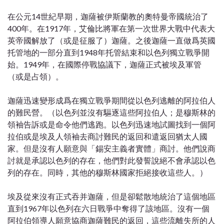
在公元14世紀早期，迦薩被伊斯蘭教的奧特曼帝國統治了
400年。在1917年，艾倫比將軍在第一次世界大戰中代表大
英帝國解放了（或是征服了）迦薩。之後迦薩一直做爲英國
托管地的一部分直到1948年托管結束和以色列獨立戰爭開
始。1949年，在國際停戰協議下，迦薩正式被埃及軍管
（或是占領）。
迦薩迅速變形成爲在獨立戰爭期間從以色列逃離的阿拉伯人
的難民營。（以色列並沒有驅逐這些阿拉伯人；是穆斯林的
領袖告訴或是命令他們逃跑。以色列迅速地試圖找到一個阿
拉伯或是埃及人領袖去商討難民的返回和遣返回猶太人國
家。但是沒有人願意與「錫安主義者實體」商討。他們說商
討就是承認以色列的存在，他們對此發誓說絕不會承認以色
列的存在。同時，其他的穆斯林國家拒絕接收這些人。）
埃及從來沒有正式吞并迦薩，但是卻鬆散地統治了這個地區
直到1967年以色列在六日戰爭中奪得了該地區。沒有一個
阿拉伯領導人願意協商迦薩難民的返回，這些流離失所的人