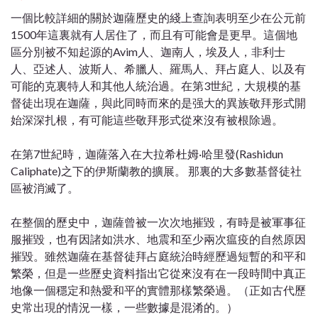
一個比較詳細的關於迦薩歷史的綫上查詢表明至少在公元前
1500年這裏就有人居住了，而且有可能會是更早。這個地
區分別被不知起源的Avim人、迦南人，埃及人，非利士
人、亞述人、波斯人、希臘人、羅馬人、拜占庭人、以及有
可能的克裏特人和其他人統治過。在第3世紀，大規模的基
督徒出現在迦薩，與此同時而來的是强大的異族敬拜形式開
始深深扎根，有可能這些敬拜形式從來沒有被根除過。
在第7世紀時，迦薩落入在大拉希杜姆·哈里發(Rashidun
Caliphate)之下的伊斯蘭教的擴展。 那裏的大多數基督徒社
區被消滅了。
在整個的歷史中，迦薩曾被一次次地摧毀，有時是被軍事征
服摧毀，也有因諸如洪水、地震和至少兩次瘟疫的自然原因
摧毀。雖然迦薩在基督徒拜占庭統治時經歷過短暫的和平和
繁榮，但是一些歷史資料指出它從來沒有在一段時間中真正
地像一個穩定和熱愛和平的實體那樣繁榮過。（正如古代歷
史常出現的情況一樣，一些數據是混淆的。）