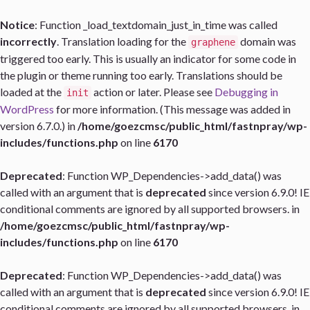
Notice
: Function _load_textdomain_just_in_time was called
incorrectly
. Translation loading for the
domain was
graphene
triggered too early. This is usually an indicator for some code in
the plugin or theme running too early. Translations should be
loaded at the
action or later. Please see
Debugging in
init
WordPress
for more information. (This message was added in
version 6.7.0.) in
/home/goezcmsc/public_html/fastnpray/wp-
includes/functions.php
on line
6170
Deprecated
: Function WP_Dependencies->add_data() was
called with an argument that is
deprecated
since version 6.9.0! IE
conditional comments are ignored by all supported browsers. in
/home/goezcmsc/public_html/fastnpray/wp-
includes/functions.php
on line
6170
Deprecated
: Function WP_Dependencies->add_data() was
called with an argument that is
deprecated
since version 6.9.0! IE
conditional comments are ignored by all supported browsers. in