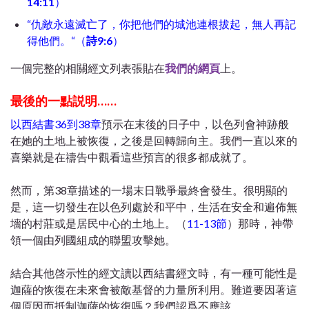
14:11
）
“仇敵永遠滅亡了，你把他們的城池連根拔起，無人再記
得他們。“（
詩9:6
）
一個完整的相關經文列表張貼在
我們的網頁
上。
最後的一點説明……
以西結書36到38章
預示在末後的日子中，以色列會神跡般
在她的土地上被恢復，之後是回轉歸向主。我們一直以來的
喜樂就是在禱告中觀看這些預言的很多都成就了。
然而，第38章描述的一場末日戰爭最終會發生。很明顯的
是，這一切發生在以色列處於和平中，生活在安全和遍佈無
墻的村莊或是居民中心的土地上。（
11-13節
）那時，神帶
領一個由列國組成的聯盟攻擊她。
結合其他啓示性的經文讀以西結書經文時，有一種可能性是
迦薩的恢復在未來會被敵基督的力量所利用。難道要因著這
個原因而抵制迦薩的恢復嗎？我們認爲不應該。