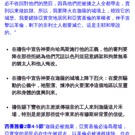
必不收回對他們的懲罰，因爲他們把被擄之人全都帶走，賣
到以東做奴隸。所以，我要降火在迦薩的城墻上，燒毀它的
城堡。我要鏟除亞實突地居民和亞實基倫的掌權者，伸手攻
擊以革倫，剩下的非利士人都要滅亡。這是主耶和華說
的。”
在禱告中宣告神要向哈馬斯施行他的正義，他的審判要
降在那些拒
絕為他們咒詛以色列並惡意綁架和拘禁無辜
的猶太人和他人悔改。
在禱告中宣告神要在迦薩的城墻上降下烈火：在愛所驅
動的公義中，
祂聖潔、煉
净的火要潔净這個地區以至靈
的和身體的復興到來。
禱告賜下豐收的主差派傳福音的工人來到迦薩這片禾
場，特別是差派那些從中東來的有穆斯林背景的信徒。
西番雅書2章4-5節
“迦薩必被抛棄，亞實基倫必淪爲廢墟，
亞實突的居民必在中午被趕走，以革倫必被連根拔除。住在