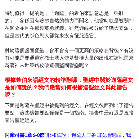
特別值得一提的是，「迦薩」的希伯來語意思是「强壯
的」。參孫因有著超自然的體力而聞名，他當時就是被關押
在迦薩並且在那裏英勇就義。雖然迦薩被分給了猶大支派，
但是古代的以色列人卻從來沒有征服過它。
對於這個堅固營壘，會不會有一個更高的策略在背後？有沒
有可能是要通過宣教士湧入使基督徒大量的出現在該地區來
爲著神末世策略攻破這個堅固營壘呢？
根據希伯來語經文的精準翻譯，聖經中關於迦薩經文
是如何說的？我們應當如何根據這些經文爲此禱告
呢？
下面是迦薩在聖經中被提到的經文。在經文後面列出了禱告
要點，這些禱告要點僅僅是一個指南。禱告中最好還是直接
宣告聖經經文。
阿摩司書1章6-8節
“耶和華說：迦薩人三番四次地犯罪，我