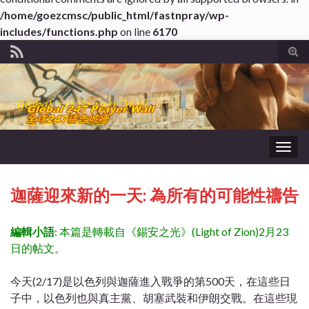
/home/goezcmsc/public_html/fastnpray/wp-
includes/functions.php
on line
6170
Tog
sear
for
Togg
navig
迦薩迎來新的一天: 為所有的可能性禱告
編輯小語
: 本篇是轉載自《錫安之光》(Light of Zion)2月23
日的帖文。
今天(2/17)是以色列與迦薩進入戰爭的第500天，在這些日
子中，以色列也與真主黨、胡塞武裝和伊朗交戰。在這些現