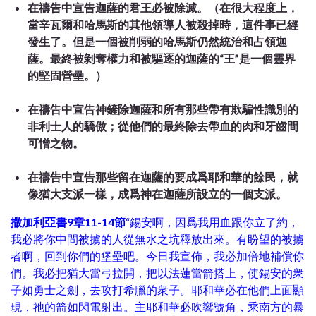
在禱告中宣告迦薩的君王必被除滅。（在很大程度上，
當辛瓦爾和哈馬斯的其他領導人被殺掉時，這件事已經
發生了。但是一個被削弱的哈馬斯仍然統治和占領迦
薩。最終被剝奪權力和被驅逐的迦薩的
“
王
”
是一個靈界
的堅固營壘。）
在禱告中宣告神鏟除迦薩和所有那些帶有欺騙性識別的
非利士人的驕傲；從他們的最終除去帶血的肉和牙齒間
可憎之物。
在禱告中宣告那些留在迦薩的要成爲耶和華的餘民，就
像猶大支派一樣，成爲神在迦薩所設立的一個支派。
撒加利亞書9章11-14節
“錫安啊，因爲我用血跟你立了約，
我必將你中間被擄的人從無水之坑釋放出來。有盼望的被擄
者啊，回到你們的堡壘吧。今日我宣佈，我必加倍地補償你
們。我必把猶大當弓拉開，把以法蓮當箭搭上，使錫安的衆
子如勇士之劍，去攻打希臘的衆子。耶和華必在他們上面顯
現，祂的箭如閃電射出。主耶和華必吹響號角，乘南方的暴