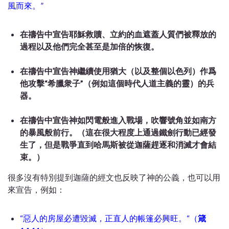
風而來。”
在禱告中宣告耶穌救贖、立約的血遮蓋人質們被釋放的
過程以及他們完全甚至是加倍的恢復。
在禱告中宣告神繼續使用猶大（以及整個以色列）作爲
他攻擊
“
希臘衆子
”
（例如這個時代人道主義的靈）的兵
器。
在禱告中宣告神如閃電般進入戰場，吹響號角並如南方
的暴風般前行。（這在很大程度上通過鐵劍行動已經發
生了，但是戰爭直到哈馬斯被從迦薩趕逐和消滅才會結
束。）
很多沒有特別提到迦薩的經文也反映了神的公義，也可以用
來宣告，例如：
“惡人的房屋必遭毀滅，正直人的帳篷必興旺。“（
箴