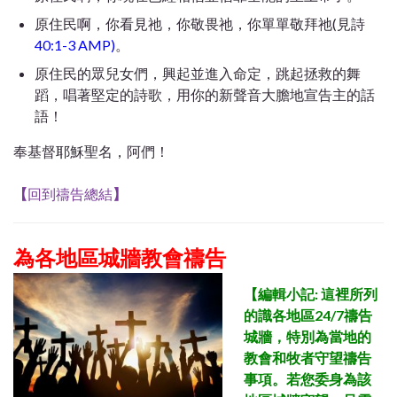
原住民啊，你看見祂，你敬畏祂，你單單敬拜祂(見詩
40:1-3 AMP)
。
原住民的眾兒女們，興起並進入命定，跳起拯救的舞
蹈，唱著堅定的詩歌，用你的新聲音大膽地宣告主的話
語！
奉基督耶穌聖名，阿們！
【
回到禱告總結
】
為各地區城牆教會禱告
【
編輯小記: 這裡所列
的識各地區24/7禱告
城牆，特別為當地的
教會和牧者守望禱告
事項。若您委身為該