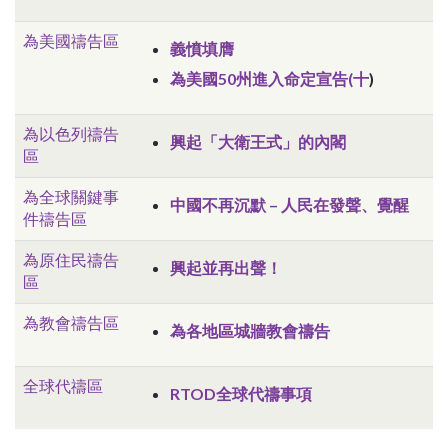
為美國禱告區
義憤填膺
為美國50州進入命定宣告(十
)
為以色列禱告
興起「大衛王式」的內閣
區
為全球關鍵事
中國不再沉默 – 人民在發聲、覺醒
件禱告區
為原住民禱告
興起並再出聲！
區
為教會禱告區
為各地區城牆教會禱告
全球代禱區
RTOD全球代禱事項