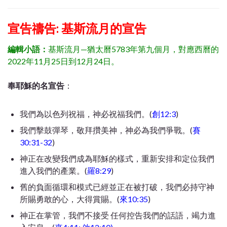
宣告禱告: 基斯流月的
宣告
編輯小語：
基斯流月—猶太曆5783年第九個月，對應西曆的
2022年11月25日到12月24日。
奉耶穌的名宣告
：
我們為以色列祝福，神必祝福我們。(
創12:3
)
我們擊鼓彈琴，敬拜攢美神，神必為我們爭戰。(
賽
30:31-32
)
神正在改變我們成為耶穌的樣式，重新安排和定位我們
進入我們的產業。(
羅8:29
)
舊的負面循環和模式已經並正在被打破，我們必持守神
所賜勇敢的心，大得賞賜。(
來10:35
)
神正在掌管，我們不接受 任何控告我們的話語，竭力進