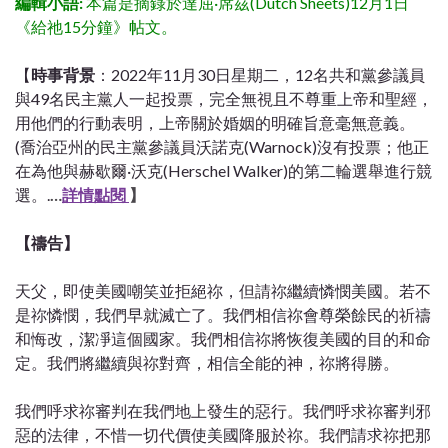
編輯小語:
本篇是摘錄於達屈·席茲(Dutch Sheets)12月1日
《給祂15分鐘》帖文。
【
時事背景
：2022年11月30日星期二，12名共和黨參議員
與49名民主黨人一起投票，完全無視且不尊重上帝和聖經，
用他們的行動表明，上帝關於婚姻的明確旨意毫無意義。
(喬治亞州的民主黨參議員沃諾克(Warnock)沒有投票；他正
在為他與赫歇爾·沃克(Herschel Walker)的第二輪選舉進行競
選。
.
…
詳情點閱
】
【禱告】
天父，即使美國嘲笑並拒絕祢，但請祢繼續憐憫美國。若不
是祢憐憫，我們早就滅亡了。我們相信祢會尊榮餘民的祈禱
和悔改，潔凈這個國家。我們相信祢將恢復美國的目的和命
定。我們將繼續與祢對齊，相信全能的神，祢將得勝。
我們呼求祢審判在我們地上發生的惡行。我們呼求祢審判邪
惡的法律，不惜一切代價使美國降服於祢。我們請求祢把那