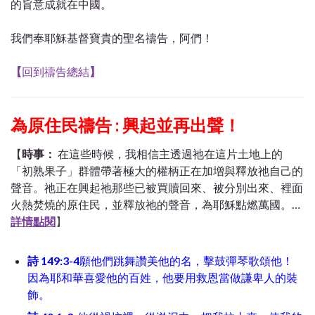
的旨意成就在中國。
我們奉耶穌基督寶貴的聖名禱告，阿們！
【
回到禱告總結
】
為原住民禱告 : 興起並再出聲！
【
時事：
在這些時候，我相信主透過祂在這片土地上的
「初熟果子」群體帶著極大的權柄正在加增與釋放祂自己的
聲音。祂正在興起祂那些已被買贖回來、被分別出來、裡面
火熱焚燒的原住民，並釋放祂的聲音，為耶穌點燃萬國。
…
詳情點閱
】
詩 149:3-4
願他們跳舞讚美他的名，擊鼓彈琴歌頌他！
因為耶和華喜愛他的百姓，他要用救恩當做謙卑人的裝
飾。