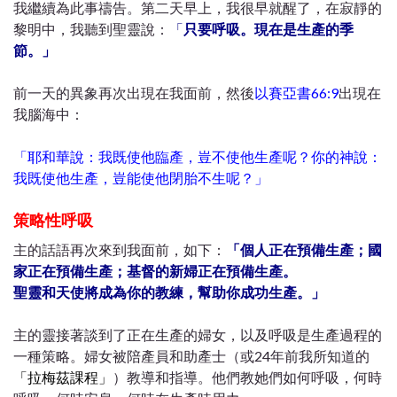
我繼續為此事禱告。第二天早上，我很早就醒了，在寂靜的
黎明中，我聽到聖靈說：
「
只要呼吸。現在是生產的季
節。」
前一天的異象再次出現在我面前，然後
以賽亞書66:9
出現在
我腦海中：
「耶和華說：我既使他臨產，豈不使他生產呢？你的神說：
我既使他生產，豈能使他閉胎不生呢？」
策略性呼吸
主的話語再次來到我面前，如下：
「
個人正在預備生產；國
家正在預備生產；基督的新婦正在預備生產。
聖靈和天使將成為你的教練，幫助你成功生產。」
主的靈接著談到了正在生產的婦女，以及呼吸是生產過程的
一種策略。婦女被陪產員和助產士（或24年前我所知道的
「拉梅茲課程」
）教導和指導。他們教她們如何呼吸，何時