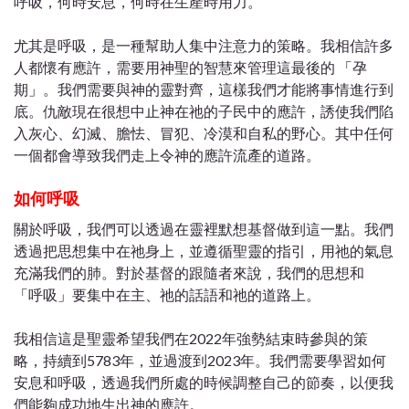
呼吸，何時安息，何時在生產時用力。
尤其是呼吸，是一種幫助人集中注意力的策略。我相信許多
人都懷有應許，需要用神聖的智慧來管理這最後的
「
孕
期
」
。我們需要與神的靈對齊，這樣我們才能將事情進行到
底。仇敵現在很想中止神在祂的子民中的應許，誘使我們陷
入灰心、幻滅、膽怯、冒犯、冷漠和自私的野心。其中任何
一個都會導致我們走上令神的應許流產的道路。
如何呼吸
關於呼吸，我們可以透過在靈裡默想基督做到這一點。我們
透過把思想集中在祂身上，並遵循聖靈的指引，用祂的氣息
充滿我們的肺。對於基督的跟隨者來說，我們的思想和
「
呼吸
」
要集中在主、祂的話語和祂的道路上。
我相信這是聖靈希望我們在2022年強勢結束時參與的策
略，持續到5783年，並過渡到2023年。我們需要學習如何
安息和呼吸，透過我們所處的時候調整自己的節奏，以便我
們能夠成功地生出神的應許。