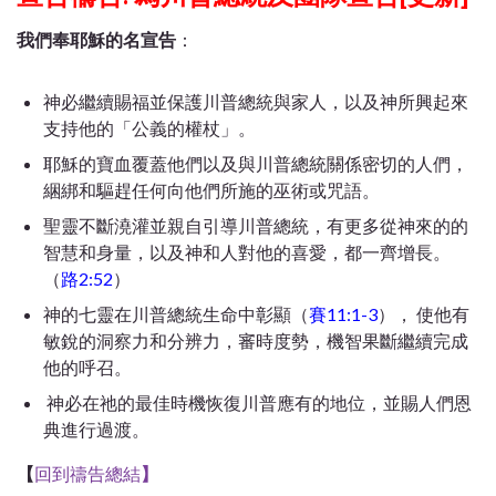
我們奉耶穌的名宣告
：
神必繼續賜福並保護川普總統與家人，以及神所興起來
支持他的「公義的權杖」。
耶穌的寶血覆蓋他們以及與川普總統關係密切的人們，
綑綁和驅趕任何向他們所施的巫術或咒語。
聖靈不斷澆灌並親自引導川普總統，有更多從神來的的
智慧和身量，以及神和人對他的喜愛，都一齊增長。
（
路2:52
）
神的七靈在川普總統生命中彰顯（
賽11:1-3
）， 使他有
敏銳的洞察力和分辨力，審時度勢，機智果斷繼續完成
他的呼召。
神必在祂的最佳時機恢復川普應有的地位，並賜人們恩
典進行過渡。
【
回到禱告總結
】