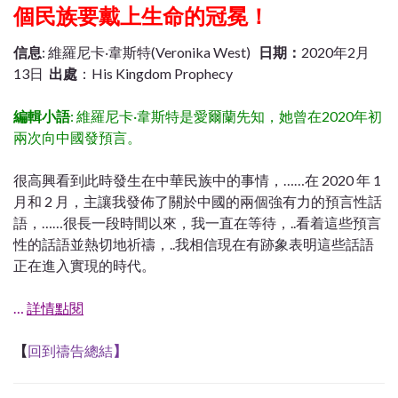
個民族要戴上生命的冠冕！
信息
: 維羅尼卡‧韋斯特(Veronika West)
日期：
2020年2月
13日
出處
：His Kingdom Prophecy
編輯小語
: 維羅尼卡·韋斯特是愛爾蘭先知，她曾在2020年初
兩次向中國發預言。
很高興看到此時發生在中華民族中的事情，……在 2020 年 1
月和 2 月，主讓我發佈了關於中國的兩個強有力的預言性話
語，……很長一段時間以來，我一直在等待，..看着這些預言
性的話語並熱切地祈禱，..我相信現在有跡象表明這些話語
正在進入實現的時代。
…
詳情點閱
【
回到禱告總結
】