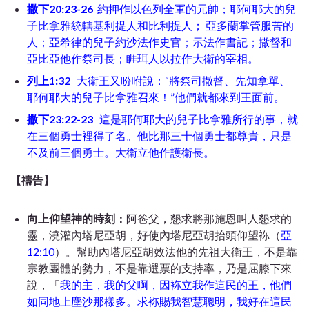
撒下20:23-26
約押作以色列全軍的元帥；耶何耶大的兒
子比拿雅統轄基利提人和比利提人； 亞多蘭掌管服苦的
人；亞希律的兒子約沙法作史官；示法作書記；撒督和
亞比亞他作祭司長；睚珥人以拉作大衛的宰相。
列上1:32
大衛王又吩咐說：“將祭司撒督、先知拿單、
耶何耶大的兒子比拿雅召來！”他們就都來到王面前。
撒下23:22-23
這是耶何耶大的兒子比拿雅所行的事，就
在三個勇士裡得了名。他比那三十個勇士都尊貴，只是
不及前三個勇士。大衛立他作護衛長。
【禱告】
向上仰望神的時刻：
阿爸父，懇求將那施恩叫人懇求的
靈，澆灌內塔尼亞胡，好使內塔尼亞胡抬頭仰望袮（
亞
12:10
）。幫助內塔尼亞胡效法他的先祖大衛王，不是靠
宗教團體的勢力，不是靠選票的支持率，乃是屈膝下來
說，「
我的主，我的父啊，因袮立我作這民的王，他們
如同地上塵沙那樣多。求袮賜我智慧聰明，我好在這民