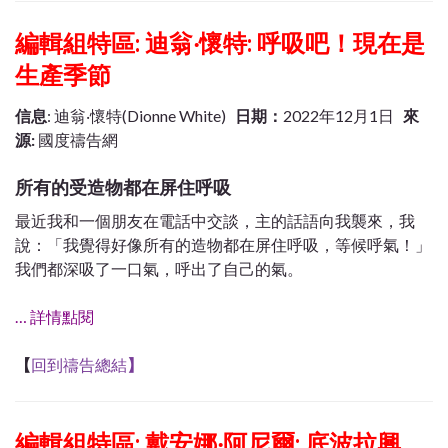
編輯組特區: 迪翁‧懷特: 呼吸吧！現在是
生產季節
信息
: 迪翁‧懷特(Dionne White)
日期：
2022年12月1日
來
源:
國度禱告網
所有的受造物都在屏住呼吸
最近我和一個朋友在電話中交談，主的話語向我襲來，我
說：「我覺得好像所有的造物都在屏住呼吸，等候呼氣！」
我們都深吸了一口氣，呼出了自己的氣。
… 詳情點閱
【
回到禱告總結
】
編輯組特區:
戴安娜‧阿尼爾: 底波拉興