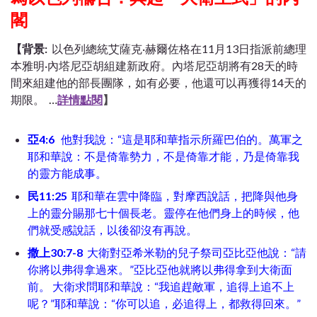
閣
【背景:
以色列總統艾薩克·赫爾佐格在11月13日指派前總理
本雅明·內塔尼亞胡組建新政府。內塔尼亞胡將有28天的時
間來組建他的部長團隊，如有必要，他還可以再獲得14天的
期限。
…
詳情點閱
】
亞4:6
他對我說：“這是耶和華指示所羅巴伯的。萬軍之
耶和華說：不是倚靠勢力，不是倚靠才能，乃是倚靠我
的靈方能成事。
民11:25
耶和華在雲中降臨，對摩西說話，把降與他身
上的靈分賜那七十個長老。靈停在他們身上的時候，他
們就受感說話，以後卻沒有再說。
撒上30:7-8
大衛對亞希米勒的兒子祭司亞比亞他說：“請
你將以弗得拿過來。”亞比亞他就將以弗得拿到大衛面
前。 大衛求問耶和華說：“我追趕敵軍，追得上追不上
呢？”耶和華說：“你可以追，必追得上，都救得回來。”