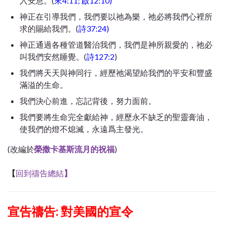
入安息。(
來4:11; 啟12:10)
神正在引導我們，我們要以祂為樂，祂必將我們心裡所
求的賜給我們。(
詩37:24)
神正通過各種管道醫治我們，我們是神所親愛的，祂必
叫我們安然睡覺。(
詩127:2
)
我們將天天與神同行，經歷祂渴望給我們的平安和豐盛
滿溢的生命。
我們決心前進，忘記背後，努力面前。
我們要將生命完全獻給神，經歷永不缺乏的聖靈膏油，
使我們的燈不熄滅，永遠爲主發光。
(改編於
榮撒卡基斯流月的祝福
)
【
回到禱告總結
】
宣告禱告: 對美國的宣令