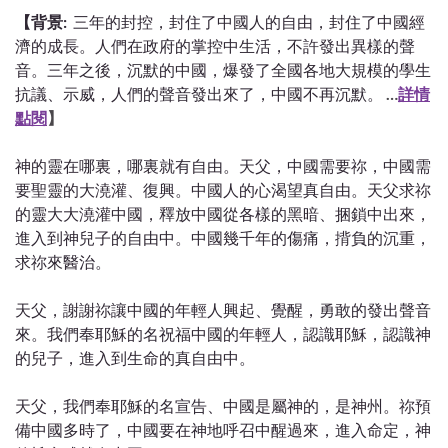
【背景:
三年的封控，封住了中國人的自由，封住了中國經
濟的成長。人們在政府的掌控中生活，不許發出異樣的聲
音。三年之後，沉默的中國，爆發了全國各地大規模的學生
抗議、示威，人們的聲音發出來了，中國不再沉默。
…
詳情
點閱
】
神的靈在哪裏，哪裏就有自由。天父，中國需要祢，中國需
要聖靈的大澆灌、復興。中國人的心渴望真自由。天父求祢
的靈大大澆灌中國，釋放中國從各樣的黑暗、捆鎖中出來，
進入到神兒子的自由中。中國幾千年的傷痛，揹負的沉重，
求祢來醫治。
天父，謝謝祢讓中國的年輕人興起、覺醒，勇敢的發出聲音
來。我們奉耶穌的名祝福中國的年輕人，認識耶穌，認識神
的兒子，進入到生命的真自由中。
天父，我們奉耶穌的名宣告、中國是屬神的，是神州。祢預
備中國多時了，中國要在神地呼召中醒過來，進入命定，神