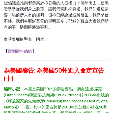
些倡議並推祟邪惡高於祢公義的人從權力中清除出去，使黑
暗勢勢從我們身上脫落，讓我們回到祢身邊。我們知道這需
要一場前所未有的復興，但祢已經說過這將發生，我們堅信
不移。我們奉耶穌基督的聖明宣令，耶穌的寶血大過我們所
有的罪，憐憫將勝過審判。
奉基督耶穌聖名，阿們！
【
回到禱告總結
】
為美國禱告: 為美國50州進入命定宣告
(十)
編輯小記
：本篇是美國50州的禱告要點，摘自達屈·席茲
(Dutch Sheets)和查克·皮爾斯(Chuck Pierce)於2005年出版的
《釋放國家的先知命定(Releasing the Prophetic Destiny of a
Nation)》一書。其中的座右銘是2003年先知性小組在50州
巡迴演講時給這些州起的名字。我們將從10/3
開始，再一次