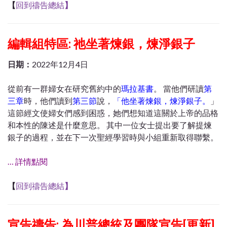
【
回到禱告總結
】
編輯組特區: 祂坐著煉銀，煉淨銀子
日期：
2022年12月4日
從前有一群婦女在研究舊約中的
瑪拉基書
。 當他們研讀
第
三章
時，他們讀到
第三節
說，
「他坐著煉銀，煉淨銀子。
」
這節經文使婦女們感到困惑，她們想知道這關於上帝的品格
和本性的陳述是什麼意思。 其中一位女士提出要了解提煉
銀子的過程，並在下一次聖經學習時與小組重新取得聯繫。
… 詳情點閱
【
回到禱告總結
】
宣告禱告: 為川普總統及團隊宣告[更新]