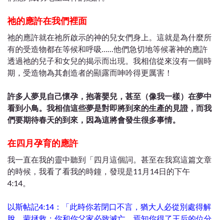
祂的應許在我們裡面
祂的應許就在祂所啟示的神的兒女們身上。這就是為什麼所
有的受造物都在等候和呼吸……他們急切地等候著神的應許
透過祂的兒子和女兒的揭示而出現。我相信從來沒有一個時
期，受造物為其創造者的顯露而呻吟得更厲害！
許多人夢見自己懷孕，抱著嬰兒，甚至（像我一樣）在夢中
看到小鳥。我相信這些夢是對即將到來的生產的見證，而我
們要期待春天的到來，因為這將會發生很多事情。
在四月孕育的應許
我一直在我的靈中聽到「四月這個詞。甚至在我寫這篇文章
的時候，我看了看我的時鐘，發現是11月14日的下午
4:14。
以斯帖記4:14：「此時你若閉口不言，猶大人必從別處得解
脫，蒙拯救；你和你父家必致滅亡。焉知你得了王后的位分