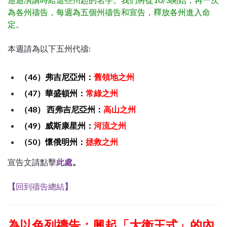
為各州禱告，每週為五個州禱告和宣告，釋放各州進入命
定。
本週請為以下五州代禱:
（46）弗吉尼亞州：
舊領地之州
（47）華盛頓州：
常綠之州
（48） 西弗吉尼亞州：
高山之州
（49）威斯康星州：
河流之州
（50）懷俄明州：
拯救之州
宣告文請點擊
此處
。
【
回到禱告總結
】
為以色列禱告：興起「大衛王式」的內