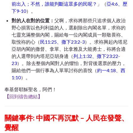
前出入；不然，誰能判斷這眾多的民呢？
」（
亞4:6、歷
下9-10
）。
對的人在對的位置：
父啊，求袮將那些只追求個人政治
野心損害以色列利益的人，選剔除出內閣名單，求袮的
七靈充滿整個內閣，賜給每一位內閣成員一顆敬畏袮、
取悅袮的心（
民11:25、撒下23:2-3
）。求袮興起內塔尼
亞胡內閣的撒督、拿單、比拿雅及大能勇士，袮將合適
的人選帶到內塔尼亞胡身邊（
列上1:32、撒下23:22-
23
）。除去整個內閣對人的懼怕，對背後選票的壓力，
賜給他們一個行事為人單單討袮的喜悅（
約一4:18、西
1:10
）。
奉基督耶穌聖名，阿們！
【
回到禱告總結
】
關鍵事件: 中國不再沉默 – 人民在發聲、
覺醒