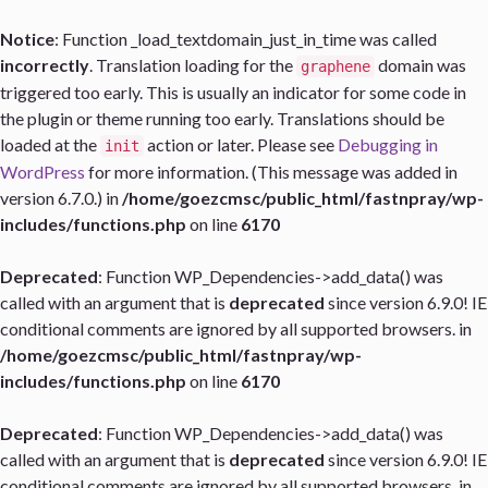
Notice
: Function _load_textdomain_just_in_time was called
incorrectly
. Translation loading for the
domain was
graphene
triggered too early. This is usually an indicator for some code in
the plugin or theme running too early. Translations should be
loaded at the
action or later. Please see
Debugging in
init
WordPress
for more information. (This message was added in
version 6.7.0.) in
/home/goezcmsc/public_html/fastnpray/wp-
includes/functions.php
on line
6170
Deprecated
: Function WP_Dependencies->add_data() was
called with an argument that is
deprecated
since version 6.9.0! IE
conditional comments are ignored by all supported browsers. in
/home/goezcmsc/public_html/fastnpray/wp-
includes/functions.php
on line
6170
Deprecated
: Function WP_Dependencies->add_data() was
called with an argument that is
deprecated
since version 6.9.0! IE
conditional comments are ignored by all supported browsers. in