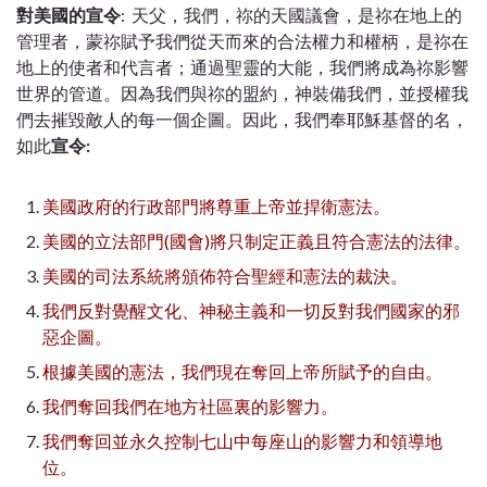
對美國的宣令
: 天父，我們，祢的天國議會，是祢在地上的
管理者，
蒙祢賦予我們從天而來的合法權力和權柄，
是祢在
地上的使者和代言者；
通過聖靈的大能，我們將成為祢影響
世界的管道。
因為我們與祢的盟約，神裝備我們，並授權我
們去摧毀敵人的每一個企圖。因此，我們
奉耶穌基督的名，
如此
宣令:
美國政府的行政部門將尊重上帝並捍衛憲法。
美國的立法部門
(
國會
)
將只制定正義且符合憲法的法律。
美國的司法系統將頒佈符合聖經和憲法的裁決。
我們反對覺醒文化、神秘主義和一切反對我們國家的邪
惡企圖。
根據美國的憲法，我們現在奪回上帝所賦予的自由。
我們奪回我們在地方社區裏的影響力。
我們奪回並永久控制七山
中每座山的影響力和領導地
位。