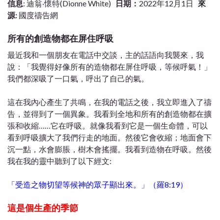
信息
: 迪翁‧懷特(Dionne White)
日期：
2022年12月1日
來
源:
國度禱告網
所有的創造物都在屏住呼吸
最近我和一個朋友在電話中交談，主的話語向我襲來，我
說：「我覺得好像所有的造物都在屏住呼吸，等候呼氣！」
我們都深吸了一口氣，呼出了自己的氣。
這在我內心產生了共鳴，在我的電話之後，我立即進入了禱
告，並得到了一個異象。我看到全地和所有的創造物都在擴
張和收縮……它在呼吸。就像我看到它是一個生命體，可以
看到呼吸擴大了我們行走的地面。然後它會收縮；地面會下
沉一點，水會膨脹，樹木會搖擺。我看到造物在呼吸。然後
我在我的靈中聽到了以下經文:
「受造之物切望等候神的眾子顯出來。」（羅8:19）
這是個生產的季節