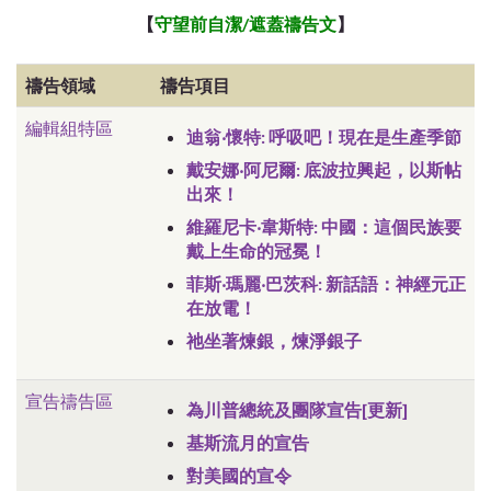
【
守望前自潔/遮蓋
禱告文
】
禱告領域
禱告項目
編輯組特區
迪翁‧懷特: 呼吸吧！現在是生產季節
戴安娜‧阿尼爾: 底波拉興起，以斯帖
出來！
維羅尼卡‧韋斯特: 中國：這個民族要
戴上生命的冠冕！
菲斯‧瑪麗‧巴茨科: 新話語：神經元正
在放電！
祂坐著煉銀，煉淨銀子
宣告禱告區
為川普總統及團隊宣告[更新]
基斯流月的宣告
對美國的宣令