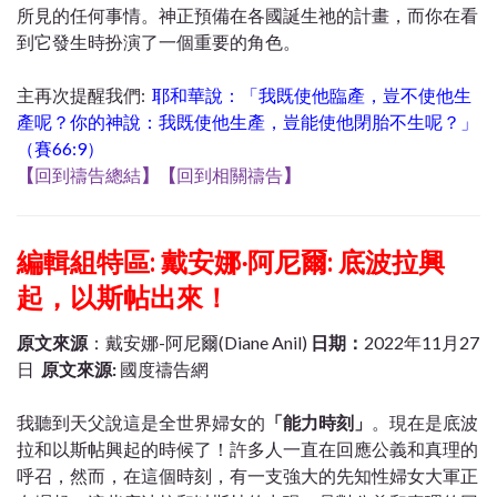
所見的任何事情。神正預備在各國誕生祂的計畫，而你在看
到它發生時扮演了一個重要的角色。
主再次提醒我們:
耶和華說：「我既使他臨產，豈不使他生
產呢？你的神說：我既使他生產，豈能使他閉胎不生呢？」
（賽66:9）
【
回到禱告總結
】
【
回到相關禱告
】
編輯組特區:
戴安娜‧阿尼爾: 底波拉興
起，以斯帖出來！
原文來源
：戴安娜-阿尼爾(Diane Anil)
日期：
2022年11月27
日
原文來源:
國度禱告網
我聽到天父說這是全世界婦女的
「能力時刻」
。現在是底波
拉和以斯帖興起的時候了！許多人一直在回應公義和真理的
呼召，然而，在這個時刻，有一支強大的先知性婦女大軍正