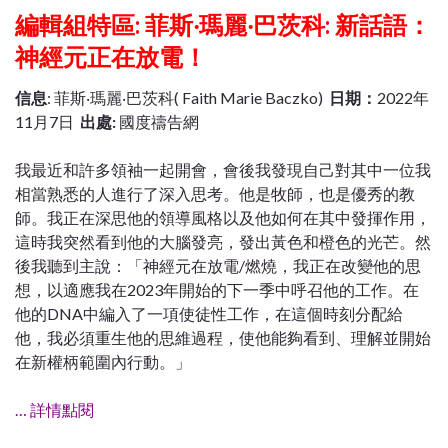
編輯組特區: 菲斯‧瑪麗‧巴茨科: 新話語：
神經元正在放電！
信息
: 菲斯‧瑪麗‧巴茨科( Faith Marie Baczko)
日期：
2022年
11月7日
出處:
國度禱告網
我最近和許多領袖一起開會，會後我發現自己對其中一位我
相當熟悉的人進行了深入思考。他是牧師，也是優秀的教
師。我正在深思他的領導風格以及他如何在其中發揮作用，
這時我突然看到他的大腦發亮，發出黃色和橙色的光芒。然
後我聽到主說：「神經元在放電/燃燒，我正在改變他的思
想，以適應我在2023年開始的下一季中呼召他的工作。在
他的DNA中編入了一項使徒性工作，在這個時刻分配給
他，我必須重生他的思維過程，使他能夠看到、理解並開始
在新權柄範圍內行動。」
… 詳情點閱