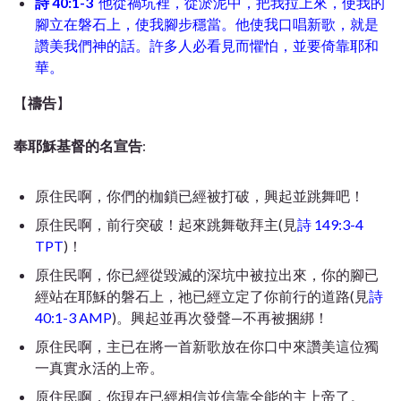
詩 40:1-3
他從禍坑裡，從淤泥中，把我拉上來，使我的
腳立在磐石上，使我腳步穩當。他使我口唱新歌，就是
讚美我們神的話。許多人必看見而懼怕，並要倚靠耶和
華。
【
禱告
】
奉耶穌基督的名宣告
:
原住民啊，你們的枷鎖已經被打破，興起並跳舞吧！
原住民啊，前行突破！起來跳舞敬拜主(見
詩 149:3-4
TPT
)！
原住民啊，你已經從毀滅的深坑中被拉出來，你的腳已
經站在耶穌的磐石上，祂已經立定了你前行的道路(見
詩
40:1-3 AMP
)。興起並再次發聲—不再被捆綁！
原住民啊，主已在將一首新歌放在你口中來讚美這位獨
一真實永活的上帝。
原住民啊，你現在已經相信並信靠全能的主上帝了。