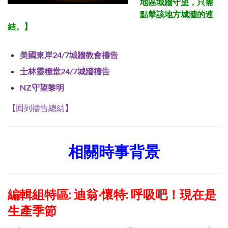
地區
城牆守望，只需
點擊該地方城牆的連
結。
】
美國東岸24/7城牆教會禱告
士林靈糧堂24/7城牆禱告
NZ守望黎明
【
回到禱告總結
】
相關時事背景
編輯組特區: 迪翁‧懷特: 呼吸吧！現在是
生產季節