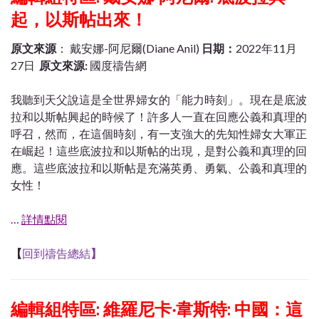
起，以斯帖出來！
原文來源
： 戴安娜-阿尼爾(Diane Anil)
日期：
2022年11月
27日
原文來源:
國度禱告網
我聽到天父說這是全世界婦女的「能力時刻」。現在是底波
拉和以斯帖興起的時候了！許多人一直在回應公義和真理的
呼召，然而，在這個時刻，有一支強大的先知性婦女大軍正
在崛起！這些底波拉和以斯帖的出現，是對公義和真理的回
應。這些底波拉和以斯帖是充滿英勇、勇氣、公義和真理的
女性！
…
詳情點閱
【
回到禱告總結
】
編輯組特區:
維羅尼卡‧韋斯特: 中國：這