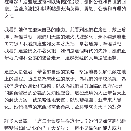
在崛起！這些底波拉和以斯帖的出現，是對公義和真理的回
應。這些底波拉和以斯帖是充滿英勇、勇氣、公義和真理的
女性！
我看到她們在磨練自己的能力。我看到她們在磨劍，戴上盾
牌，準備爭戰！她們用天國的炮火武裝起來，毫不猶豫地走
向前線！我看到這些婦女拿著火把，拿著盾牌，準備爭戰。
我看到這些婦女舉著火把，她們是這個時代的先鋒，她們正
帶著真理和公義的聲音走來。這群兇猛的人無法被遏制。
這些人是強者，帶著超自然的策略，堅定地要瓦解仇敵在地
上的議程。這些是為未出生的孩子、為我們的學校系統、為
我們孩子的身份和道德，以及為我們目前面臨的政府/社會
問題而發出的公義的先知性聲音。這些燃燒的人正帶著天上
的解決方案，被策略性地安置，以改變氛圍，並帶來大變
化。她們攜帶的東西將需要勇氣，並將帶來與天堂的對齊。
許多人會說：「這怎麼會發生得這麼快？她們是如何將思維
轉變得如此之快的？」天父說：「這不是靠你的能力或力