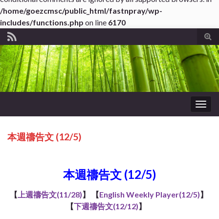
/home/goezcmsc/public_html/fastnpray/wp-
includes/functions.php
on line
6170
Tog
sear
for
Togg
navig
本週禱告文 (12/5)
ub*About WordPress
本週禱告文 (12/5)
【
上週禱告文(11/28)
】 【
English Weekly Player(12/5)
】
【
下週禱告文(12/12)
】