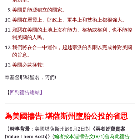
美國是能源獨立的國家。
美國在屬靈上、財政上、軍事上和技術上都很強大。
邪惡在美國的土地上沒有能力、權柄或權利，也不能控
制美國的人民。
我們將在合一中運作，超越宗派的界限以完成神對美國
的旨意。
美國必蒙拯救
!
奉基督耶穌聖名，阿們!
【
回到禱告總結
】
為美國禱告: 堪薩斯州墮胎公投的省思
【
時事背景
：美國堪薩斯州於8月2日對
《兩者皆寶貴案
(Value Them Both)
》(
編者按本週禱告文(8/1)曾為此禱告