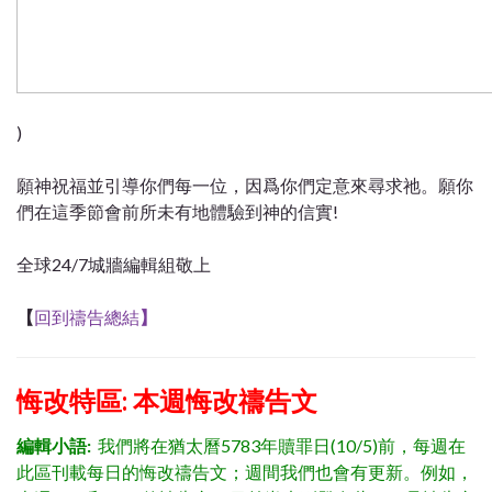
)
願神祝福並引導你們每一位，因爲你們定意來尋求祂。願你
們在這季節會前所未有地體驗到神的信實!
全球24/7城牆編輯組敬上
【
回到禱告總結
】
悔改特區:
本週悔改禱告文
編輯小語:
我們將在猶太曆5783年贖罪日(10/5)前，每週在
此區刊載每日的悔改禱告文；週間我們也會有更新。例如，