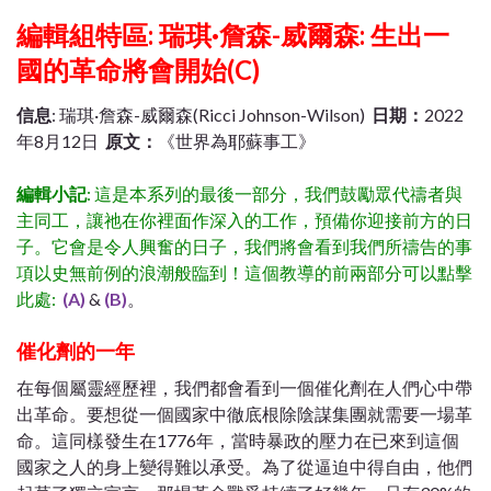
編輯組特區:
瑞琪·詹森-威爾森: 生出一
國的革命將會開始(C)
信息
: 瑞琪·詹森-威爾森(Ricci Johnson-Wilson)
日期：
2022
年8月12日
原文：
《世界為耶蘇事工》
編輯小記
: 這是本系列的最後一部分，我們鼓勵眾代禱者與
主同工，讓祂在你裡面作深入的工作，預備你迎接前方的日
子。它會是令人興奮的日子，我們將會看到我們所禱告的事
項以史無前例的浪潮般臨到！這個教導的前兩部分可以點擊
此處:
(A)
&
(B)
。
催化劑的一年
在每個屬靈經歷裡，我們都會看到一個催化劑在人們心中帶
出革命。要想從一個國家中徹底根除陰謀集團就需要一場革
命。這同樣發生在1776年，當時暴政的壓力在已來到這個
國家之人的身上變得難以承受。為了從逼迫中得自由，他們