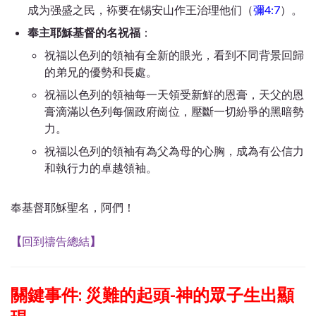
成为强盛之民，袮要在锡安山作王治理他们（
彌4:7
）。
奉主耶穌基督的名祝福
：
祝福以色列的領袖有全新的眼光，看到不同背景回歸
的弟兄的優勢和長處。
祝福以色列的領袖每一天領受新鮮的恩膏，天父的恩
膏滴滿以色列每個政府崗位，壓斷一切紛爭的黑暗勢
力。
祝福以色列的領袖有為父為母的心胸，成為有公信力
和執行力的卓越領袖。
奉基督耶穌聖名，阿們！
【
回到禱告總結
】
關鍵事件: 災難的起頭-神的眾子生出顯