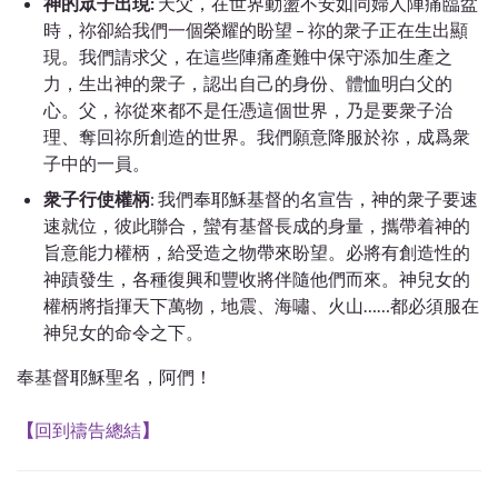
神的眾子出現:
天父，在世界動盪不安如同婦人陣痛臨盆
時，祢卻給我們一個榮耀的盼望 – 祢的衆子正在生出顯
現。我們請求父，在這些陣痛產難中保守添加生產之
力，生出神的衆子，認出自己的身份、體恤明白父的
心。父，祢從來都不是任憑這個世界，乃是要衆子治
理、奪回祢所創造的世界。我們願意降服於祢，成爲衆
子中的一員。
衆子行使權柄
: 我們奉耶穌基督的名宣告，神的衆子要速
速就位，彼此聯合，蠻有基督長成的身量，攜帶着神的
旨意能力權柄，給受造之物帶來盼望。必將有創造性的
神蹟發生，各種復興和豐收將伴隨他們而來。神兒女的
權柄將指揮天下萬物，地震、海嘯、火山……都必須服在
神兒女的命令之下。
奉基督耶穌聖名，阿們！
【
回到禱告總結
】