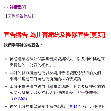
…
詳情點閱
【
回到禱告總結
】
宣告禱告: 為川普總統及團隊宣告[更新]
我們奉耶穌的名宣告
：
神必繼續賜福並保護川普總統與家人，以及神所興起來
支持他的「公義的權杖」。
耶穌的寶血覆蓋他們以及與川普總統關係密切的人們，
綑綁和驅趕任何向他們所施的巫術或咒語。
聖靈不斷澆灌並親自引導川普總統，有更多從神來的的
智慧和身量，以及神和人對他的喜愛，都一齊增長。
（
路2:52
）
神的七靈在川普總統生命中彰顯（
賽11:1-3
）， 使他有