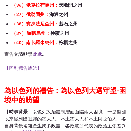
（36）俄克拉荷馬州：
天敞開之州
（37）俄勒岡州：
海狸之州
（38）賓夕法尼亞州：
基石之州
（39） 羅德島州：
神蹟之州
（40）南卡羅來納州：
棕櫚之州
宣告文請點擊
此處
。
【
回到禱告總結
】
為以色列的禱告：為以色列大選守望-困
境中的盼望
【
時事背景
：以色列政治體制層面面臨兩大困境：一是復國
以來從列國迴歸的猶太人、本土猶太人和本土阿拉伯人，各
自身背景複雜產生衆多政黨，各政黨所代表的政治主張差異