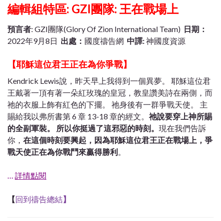
編輯組特區:
GZI團隊: 王在戰場上
預言者
: GZI團隊(Glory Of Zion International Team)
日期：
2022年9月8日
出處：
國度禱告網
中譯:
神國度資源
【耶穌這位君王正在為你爭戰】
Kendrick Lewis說，昨天早上我得到一個異夢。 耶穌這位君
王戴著一頂有著一朵紅玫瑰的皇冠，教皇讚美詩在兩側，而
祂的衣服上飾有紅色的下擺。 祂身後有一群爭戰天使。 主
賜給我以弗所書第 6 章 13-18 章的經文。
祂說要穿上神所賜
的全副軍裝。 所以你挺過了這邪惡的時刻。
現在我們告訴
你，
在這個時刻要興起，因為耶穌這位君王正在戰場上，爭
戰天使正在為你戰鬥來贏得勝利
。
…
詳情點閱
【
回到禱告總結
】