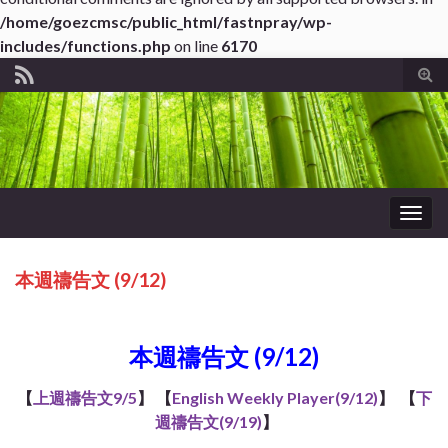
/home/goezcmsc/public_html/fastnpray/wp-
includes/functions.php
on line
6170
Tog
sear
for
Togg
navig
本週禱告文 (9/12)
ub*About WordPress
本週禱告文 (9/12)
【
上週禱告文9/5
】 【
English Weekly Player(9/12)
】 【
下
週禱告文(9/19)
】