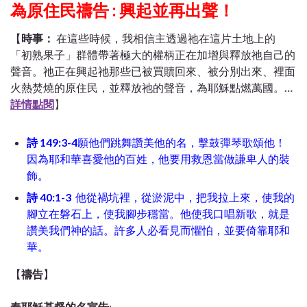
為原住民禱告 : 興起並再出聲！
【
時事：
在這些時候，我相信主透過祂在這片土地上的
「初熟果子」群體帶著極大的權柄正在加增與釋放祂自己的
聲音。祂正在興起祂那些已被買贖回來、被分別出來、裡面
火熱焚燒的原住民，並釋放祂的聲音，為耶穌點燃萬國。
…
詳情點閱
】
詩 149:3-4
願他們跳舞讚美他的名，擊鼓彈琴歌頌他！
因為耶和華喜愛他的百姓，他要用救恩當做謙卑人的裝
飾。
詩 40:1-3
他從禍坑裡，從淤泥中，把我拉上來，使我的
腳立在磐石上，使我腳步穩當。他使我口唱新歌，就是
讚美我們神的話。許多人必看見而懼怕，並要倚靠耶和
華。
【
禱告
】
奉耶穌基督的名宣告
: