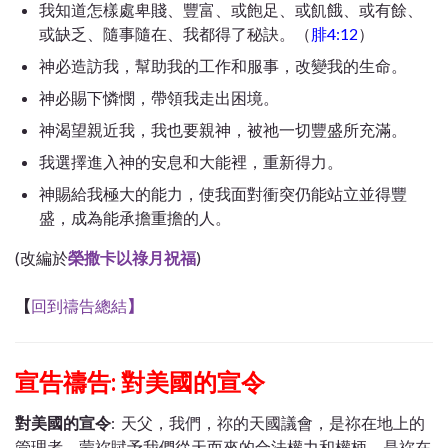
我知道怎樣處卑賤、豐富、或飽足、或飢餓、或有餘、
或缺乏、隨事隨在、我都得了秘訣。（
腓4:12
）
神必造訪我，幫助我的工作和服事，改變我的生命。
神必賜下憐憫，帶領我走出困境。
神渴望親近我，我也要親神，被祂一切豐盛所充滿。
我選擇進入神的安息和大能裡，重新得力。
神賜給我極大的能力，使我面對衝突仍能站立並得豐
盛，成為能承擔重擔的人。
(改編於
榮撒卡以祿月祝福
)
【
回到禱告總結
】
宣告禱告: 對美國的宣令
對美國的宣令
: 天父，我們，祢的天國議會，是祢在地上的
管理者，
蒙祢賦予我們從天而來的合法權力和權柄，
是祢在