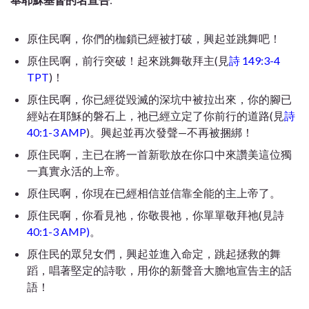
原住民啊，你們的枷鎖已經被打破，興起並跳舞吧！
原住民啊，前行突破！起來跳舞敬拜主(見
詩 149:3-4
TPT
)！
原住民啊，你已經從毀滅的深坑中被拉出來，你的腳已
經站在耶穌的磐石上，祂已經立定了你前行的道路(見
詩
40:1-3 AMP
)。興起並再次發聲—不再被捆綁！
原住民啊，主已在將一首新歌放在你口中來讚美這位獨
一真實永活的上帝。
原住民啊，你現在已經相信並信靠全能的主上帝了。
原住民啊，你看見祂，你敬畏祂，你單單敬拜祂(見詩
40:1-3 AMP)
。
原住民的眾兒女們，興起並進入命定，跳起拯救的舞
蹈，唱著堅定的詩歌，用你的新聲音大膽地宣告主的話
語！