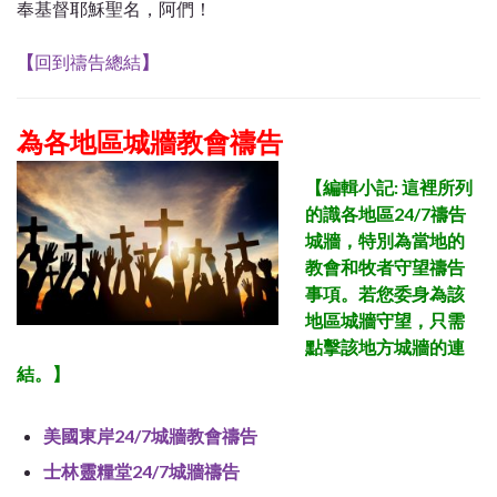
奉基督耶穌聖名，阿們！
【
回到禱告總結
】
為各地區城牆教會禱告
【
編輯小記: 這裡所列
的識各地區24/7禱告
城牆，特別為當地的
教會和牧者守望禱告
事項。若您委身為該
地區
城牆守望，只需
點擊該地方城牆的連
結。
】
美國東岸24/7城牆教會禱告
士林靈糧堂24/7城牆禱告