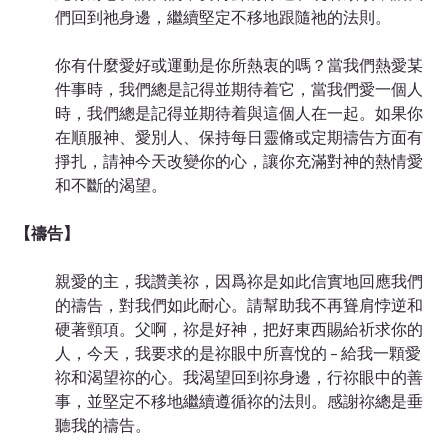
們回到祂身邊，繼續堅定不移地跟隨祂的法則。
你有什麼愛好或運動是你所熱衷的嗎？當我們熱愛某
件事時，我們總是記得並期待着它，當我們愛一個人
時，我們總是記得並期待着與這個人在一起。如果你
在順服神、愛別人、保持每日靈脩或定期禱告方面有
掙扎，請神今天改變你的心，讓你充滿對神的熱情愛
和不斷的渴望。
【禱告】
親愛的主，我讚美祢，因爲祢是如此信實地回應我們
的禱告，對我們如此耐心。請幫助我不再聳肩悖逆和
硬著頸項。父啊，祢是好神，把好東西賜給祈求你的
人，今天，我要求的是祢眼中所喜悅的 – 給我一顆愛
祢和渴望祢的心。我渴望回到祢身邊，行祢眼中的善
事，並堅定不移地繼續遵循祢的法則。感謝祢總是垂
聽我的禱告。