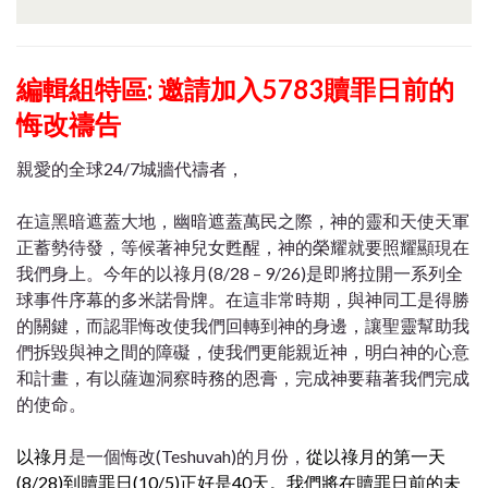
編輯組特區:
邀請加入5783贖罪日前的
悔改禱告
親愛的全球24/7城牆代禱者，
在這黑暗遮蓋大地，幽暗遮蓋萬民之際，神的靈和天使天軍
正蓄勢待發，等候著神兒女甦醒，神的榮耀就要照耀顯現在
我們身上。今年的以祿月(8/28 – 9/26)是即將拉開一系列全
球事件序幕的多米諾骨牌。在這非常時期，與神同工是得勝
的關鍵，而認罪悔改使我們回轉到神的身邊，讓聖靈幫助我
們拆毀與神之間的障礙，使我們更能親近神，明白神的心意
和計畫，有以薩迦洞察時務的恩膏，完成神要藉著我們完成
的使命。
以祿月
是一個悔改(Teshuvah)的月份，
從以祿月的第一天
(8/28)到贖罪日(10/5)正好是40天。我們將在贖罪日前的未