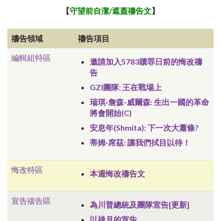
【
守望前自潔/遮蓋
禱告文
】
禱告領域
禱告項目
編輯組特區
邀請加入5783贖罪日前的悔改禱
告
GZI團隊: 王在戰場上
瑞琪·詹森-威爾森: 生出一國的革命
將會開始(C)
安息年(Shmita): 下一次大蕭條?
蒂姆·席茲: 讓我們拭目以待！
悔改特區
本週悔改禱告文
宣告禱告區
為川普總統及團隊宣告[更新]
以祿月的宣告