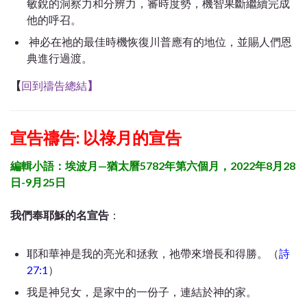
敏銳的洞察力和分辨力，審時度勢，機智果斷繼續完成
他的呼召。
神必在祂的最佳時機恢復川普應有的地位，並賜人們恩
典進行過渡。
【
回到禱告總結
】
宣告禱告: 以祿月的
宣告
編輯小語：埃波月
—
猶太曆
5782
年第六個月，
2022
年8
月
28
日
-9
月
25
日
我們奉耶穌的名宣告
：
耶和華神是我的亮光和拯救，祂帶來增長和得勝。（
詩
27:1
）
我是神兒女，是家中的一份子，連結於神的家。