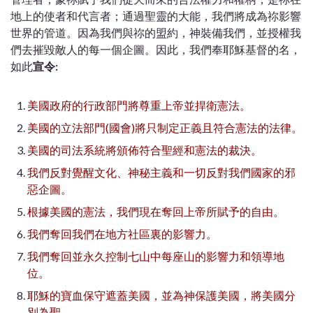
地上的使者和代言者；
通過聖靈的大能，我們將成為祢影響
世界的管道。
因為我們與祢的盟約，神裝備我們，並授權我
們去摧毀敵人的每一個企圖。因此，我們
奉耶穌基督的名，
如此
宣令:
美國政府的行政部門將尊重上帝並捍衛憲法。
美國的立法部門
(
國會
)
將只制定正義且符合憲法的法律。
美國的司法系統將頒佈符合聖經和憲法的裁決。
我們反對覺醒文化、神秘主義和一切反對我們國家的邪
惡企圖。
根據美國的憲法，我們現在奪回上帝所賦予的自由。
我們奪回我們在地方社區裏的影響力。
我們奪回並永久控制七山
中每座山的影響力和領導地
位。
耶穌的寶血保守遮蓋美國，並為神保護美國，將美國分
別為聖。