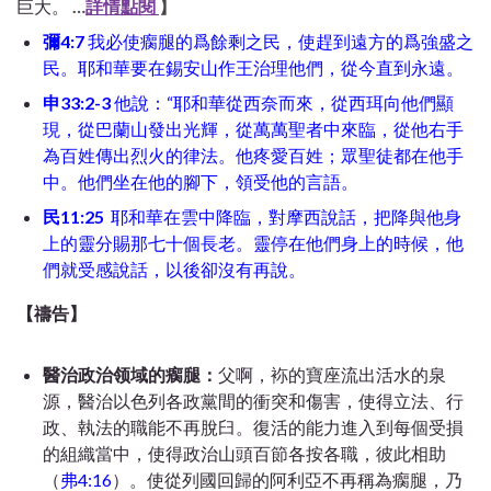
巨大。
…
詳情點閱
】
彌‬4:7
我必使瘸腿的爲餘剩之民，使趕到遠方的爲強盛之
民。耶和華要在錫安山作王治理他們，從今直到永遠。
申‬33:2-3
他說：“耶和華從西奈而來，從西珥向他們顯
現，從巴蘭山發出光輝，從萬萬聖者中來臨，從他右手
為百姓傳出烈火的律法。他疼愛百姓；眾聖徒都在他手
中。他們坐在他的腳下，領受他的言語。
民‬11:25
耶和華在雲中降臨，對摩西說話，把降與他身
上的靈分賜那七十個長老。靈停在他們身上的時候，他
們就受感說話，以後卻沒有再說。
【禱告】
醫治政治领域的瘸腿：
父啊，袮的寶座流出活水的泉
源，醫治以色列各政黨間的衝突和傷害，使得立法、行
政、執法的職能不再脫臼。復活的能力進入到每個受損
的組織當中，使得政治山頭百節各按各職，彼此相助
（
弗4:16
）。使從列國回歸的阿利亞不再稱為瘸腿，乃