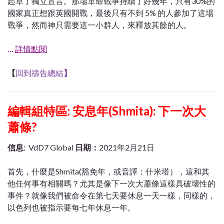
起草了獨立宣言。那場革命戰爭持續了好幾年，只有30%的
國家真正想跟英國開戰，最後只有不到 5% 的人參加了這場
戰爭，然而神只需要這一小群人，來釋放其餘的人。
…
詳情點閱
【
回到禱告總結
】
編輯組特區: 安息年(Shmita): 下一次大
蕭條?
信息
: VdD7 Global
日期：
2021年2月21日
首先，什麼是Shmita(豁免年，或音譯：什米塔），這和其
他任何事有相關嗎？尤其是像下一次大蕭條這樣具破壞性的
事件？就像我們被命令在第七天要休息一天一樣，同樣的，
以色列也被指示要每七年休息一年。