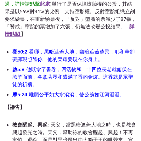
過，詳情請點擊
此處
)舉行了是否保障墮胎權的公投，其結
果是以59%對41%的比例，支持墮胎權。反對墮胎組織立刻
要求驗票，在重新驗票後，
「
反對
」墮胎的票
減少了87張，
「
贊成
」墮胎的票
增加了六張，仍無法改變公投結果。
…
詳
情點閱
】
賽60:2
看哪，黑暗遮蓋大地，幽暗遮蓋萬民，耶和華卻
要顯現照耀你，他的榮耀要現在你身上。
啟5:8
他既拿了書卷，四活物和二十四位長老就俯伏在
羔羊面前，各拿著琴和盛滿了香的金爐。這香就是眾聖
徒的祈禱。
摩5:24
唯願公平如大水滾滾，使公義如江河滔滔。
【禱告】
教會醒起、興起
: 天父，當黑暗遮蓋大地之時，也是教會
興起發光之時。天父，幫助祢的教會醒起、興起！不再
害怕、退縮，而是對黑暗發出由大獅子王的吼聲來，宣