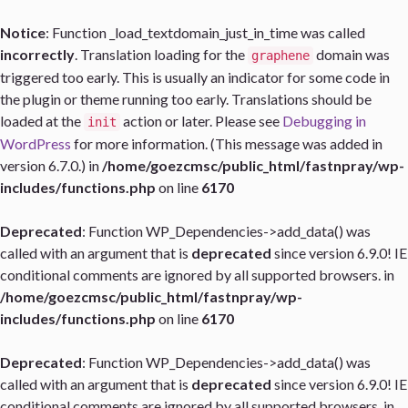
Notice
: Function _load_textdomain_just_in_time was called
incorrectly
. Translation loading for the
domain was
graphene
triggered too early. This is usually an indicator for some code in
the plugin or theme running too early. Translations should be
loaded at the
action or later. Please see
Debugging in
init
WordPress
for more information. (This message was added in
version 6.7.0.) in
/home/goezcmsc/public_html/fastnpray/wp-
includes/functions.php
on line
6170
Deprecated
: Function WP_Dependencies->add_data() was
called with an argument that is
deprecated
since version 6.9.0! IE
conditional comments are ignored by all supported browsers. in
/home/goezcmsc/public_html/fastnpray/wp-
includes/functions.php
on line
6170
Deprecated
: Function WP_Dependencies->add_data() was
called with an argument that is
deprecated
since version 6.9.0! IE
conditional comments are ignored by all supported browsers. in