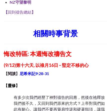
NZ守望黎明
【
回到禱告總結
】
相關時事背景
悔改特區:
本週悔改禱告文
(9/12)第十六天, 以祿月16日 – 堅定不移的心
【閱讀】
尼希米記
9:28-31
【靈修】
有多少次我們經歷了神對禱告的回應，然後在祂釋放
我們後不久，又回到我們原來的方式？上帝對我們如
此有耐心。讓我們不要再聳肩悖逆和硬著頸項，讓我