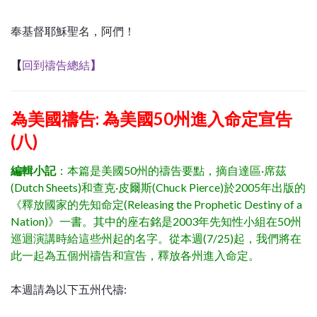
奉基督耶穌聖名，阿們！
【
回到禱告總結
】
為美國禱告: 為美國50州進入命定宣告
(八)
編輯小記
：本篇是美國50州的禱告要點，摘自達區·席茲
(Dutch Sheets)和查克·皮爾斯(Chuck Pierce)於2005年出版的
《釋放國家的先知命定(Releasing the Prophetic Destiny of a
Nation)》一書。其中的座右銘是2003年先知性小組在50州
巡迴演講時給這些州起的名字。從本週(7/25)起，我們將在
此一起為五個州禱告和宣告，釋放各州進入命定。
本週請為以下五州代禱: