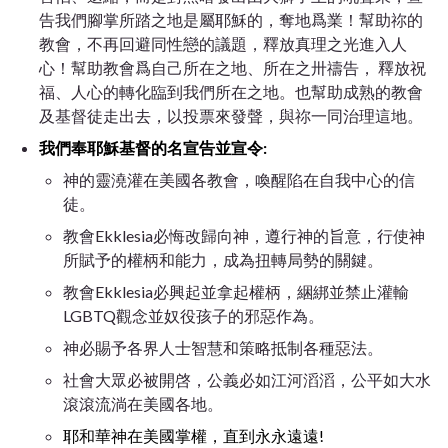
告我們腳掌所踏之地是屬耶穌的，奪地爲業！幫助祢的
教會，不再回避同性戀的議題，釋放真理之光進入人
心！幫助教會爲自己所在之地、所在之卅禱告， 釋放祝
福、人心的轉化臨到我們所在之地。也幫助成熟的教會
及基督徒走出去，以投票來發聲，與祢一同治理這地。
我們奉耶穌基督的名宣告並宣令:
神的靈澆灌在美國各教會，喚醒陷在自我中心的信
徒。
教會
Ekklesia必悔改
歸向神，遵行神的旨意，行使神
所賦予的權柄和能力，成為扭轉局勢的關鍵。
教會
Ekklesia必興起並拿起權柄，
綑綁並禁止灌輸
LGBTQ觀念並奴役孩子的邪惡作為。
神必賜予各界人士智慧和策略抵制各種惡法。
社會大眾必被開啓，公義必如江河滔滔，公平如大水
滾滾流淌在美國各地。
耶和華神在美國掌權，直到永永遠遠!