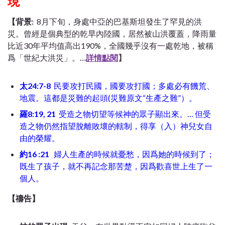
現
【背景:
8月下旬，身處中亞的巴基斯坦發生了罕見的洪
災。曾經是個典型的乾旱內陸國，居然被山洪覆蓋，降雨量
比近30年平均值高出190%，全國幾乎沒有一處乾地，被稱
爲「世紀大洪災」。
…
詳情點閱
】
太24:7-8
民要攻打民國，國要攻打國；多處必有饑荒、
地震。這都是災難的起頭(災難原文“生產之難”）。
羅8:19, 21
受造之物切望等候神的眾子顯出來。… 但受
造之物仍然指望脫離敗壞的轄制，得享（入）神兒女自
由的榮耀。
約16 :21
婦人生產的時候就憂愁，因爲她的時候到了；
既生了孩子，就不再記念那苦楚，因爲歡喜世上生了一
個人。
【禱告】