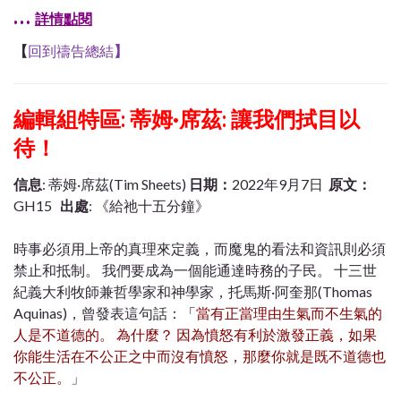
…
詳情點閱
【
回到禱告總結
】
編輯組特區: 蒂姆·席茲: 讓我們拭目以
待！
信息
: 蒂姆·席茲(Tim Sheets)
日期：
2022年9月7日
原文：
GH15
出處
: 《給祂十五分鐘》
時事必須用上帝的真理來定義，而魔鬼的看法和資訊則必須
禁止和抵制。
我們要成為一個能通達時務的子民。
十三世
紀義大利牧師兼哲學家和神學家，托馬斯
·
阿奎那
(Thomas
Aquinas)，曾
發表這句話：
「
當有正當理由生氣而不生氣的
人是不道德的。
為什麼？
因為憤怒有利於激發正義，如果
你能生活在不公正之中而沒有憤怒，那麼你就是既不道德也
不公正。
」