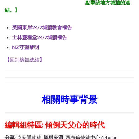
點擊該地方城牆的連
結。
】
美國東岸24/7城牆教會禱告
士林靈糧堂24/7城牆禱告
NZ守望黎明
【
回到禱告總結
】
相關時事背景
編輯組特區: 傾倒天父心的時代
分享
: 克安通使徒
資料來源
: 西布倫使徒中心Zebulun