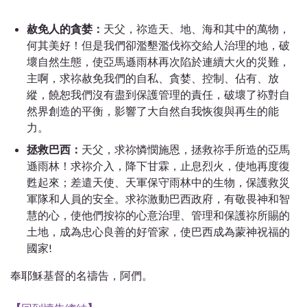
赦免人的貪婪：
天父，祢造天、地、海和其中的萬物，
何其美好！但是我們卻濫墾濫伐袮交給人治理的地，破
壞自然生態，使亞馬遜雨林再次陷於連續大火的災難，
主啊，求祢赦免我們的自私、貪婪、控制、佔有、放
縱，饒恕我們沒有盡到保護管理的責任，破壞了袮對自
然界創造的平衡，影響了大自然自我恢復與再生的能
力。
拯救巴西：
天父，求祢憐憫施恩，拯救祢手所造的亞馬
遜雨林！求祢介入，降下甘霖，止息烈火，使地再度復
甦起來；差遣天使、天軍保守雨林中的生物，保護救災
軍隊和人員的安全。求祢激動巴西政府，有敬畏神和智
慧的心，使他們按祢的心意治理、管理和保護祢所賜的
土地，成為忠心良善的好管家，使巴西成為蒙神祝福的
國家!
奉耶穌基督的名禱告，阿們。