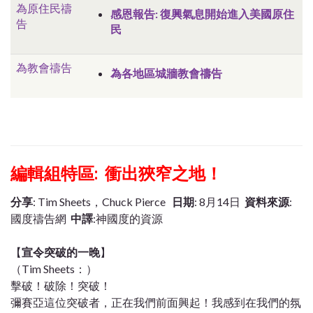
為原住民禱
感恩報告: 復興氣息開始進入美國原住
告
民
為教會禱告
為各地區城牆教會禱告
編輯組特區: 衝出狹窄之地！
分享
: Tim Sheets，Chuck Pierce
日期
: 8月14日
資料來源
:
國度禱告網
中譯
:神國度的資源
【
宣令突破的一晚
】
（Tim Sheets：）
擊破！破除！突破！
彌賽亞這位突破者，正在我們前面興起！我感到在我們的氛