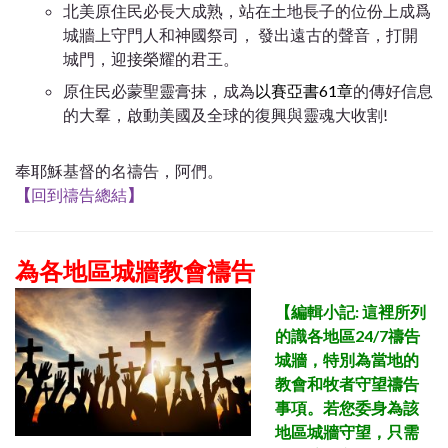
北美原住民必長大成熟，站在土地長子的位份上成爲
城牆上守門人和神國祭司， 發出遠古的聲音，打開
城門，迎接榮耀的君王。
原住民必蒙聖靈膏抹，成為
以賽亞書61章
的傳好信息
的大羣，啟動美國及全球的復興與靈魂大收割!
奉耶穌基督的名禱告，阿們。
【
回到禱告總結
】
為各地區城牆教會禱告
【
編輯小記: 這裡所列
的識各地區24/7禱告
城牆，特別為當地的
教會和牧者守望禱告
事項。若您委身為該
地區
城牆守望，只需