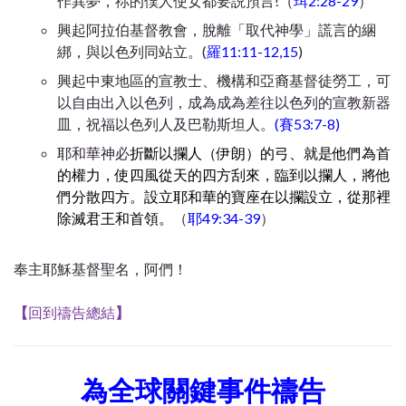
作異夢，祢的僕人使女都要説預言!（
珥2:28-29
）
興起阿拉伯基督教會，脫離「取代神學」謊言的綑
綁，與以色列同站立。(
羅11:11-12,15
)
興起中東地區的宣教士、機構和亞裔基督徒勞工，可
以自由出入以色列，成為成為差往以色列的宣教新器
皿，祝福以色列人及巴勒斯坦人。
(賽53:7-8)
耶和華神必
折斷以攔人（伊朗）的弓、就是他們為首
的權力，使四風從天的四方刮來，臨到以攔人，將他
們分散四方。設立耶和華的寶座在以攔設立，從那裡
除滅君王和首領。
（
耶49:34-39
）
奉主耶穌基督聖名，阿們！
【
回到禱告總結
】
為全球關鍵事件禱告