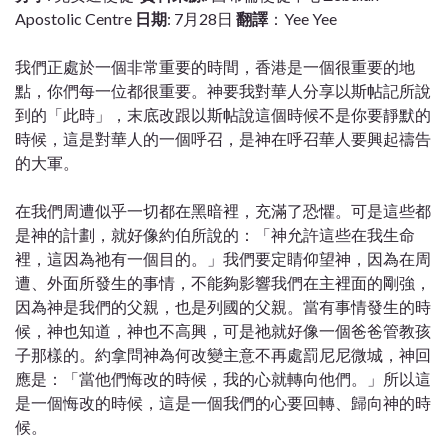
Apostolic Centre
日期
: 7月28日
翻譯
：Yee Yee
我們正處於一個非常重要的時間，香港是一個很重要的地
點，你們每一位都很重要。神要我對華人分享以斯帖記所說
到的「此時」，末底改跟以斯帖說這個時候不是你要靜默的
時候，這是對華人的一個呼召，是神在呼召華人要興起禱告
的大軍。
在我們周遭似乎一切都在黑暗裡，充滿了恐懼。可是這些都
是神的計劃，就好像約伯所說的：「神允許這些在我生命
裡，這因為祂有一個目的。」我們要定睛仰望神，因為在周
遭、外面所發生的事情，不能夠影響我們在主裡面的剛強，
因為神是我們的父親，也是列國的父親。當有事情發生的時
候，神也知道，神也不高興，可是祂就好像一個爸爸管教孩
子那樣的。約拿問神為何改變主意不再處罰尼尼微城，神回
應是：「當他們悔改的時候，我的心就轉向他們。」所以這
是一個悔改的時候，這是一個我們的心要回轉、歸向神的時
候。