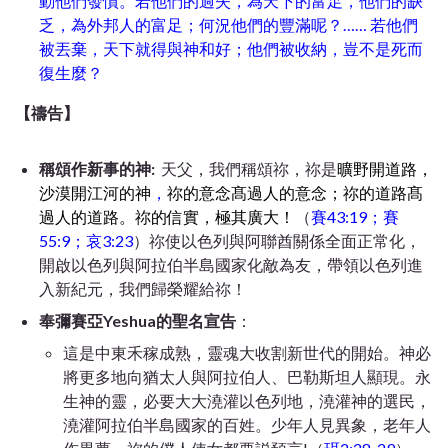
動他們發憤。若他們的過失，為天下的富足，他們的缺
乏，為外邦人的富足；何況他們的豐滿呢？…… 若他們
被丟棄，天下就得與神和好；他們被收納，豈不是死而
復生麼？
【禱告】
稱頌作新事的神:
天父，我們稱頌祢，祢是
曠野開道路，
沙漠開江河的神
，
祢的意念髙過人的意念；祢的道路髙
過人的道路。祢的信實，極其廣大！
（
賽43:19；賽
55:9；哀3:23
）祢使以色列與阿聯酋關係全面正常化，
開啟以色列與阿拉伯半島國家化敵為友，帶領以色列進
入新紀元，我們歸榮耀給祢！
奉彌賽亞Yeshua的聖名宣告
：
這是中東禾稼成熟，靈魂大收割新世代的開始。神必
將更多地向猶太人與阿拉伯人、巴勒斯坦人顯現。永
生神的靈，必要大大澆灌以色列地，澆灌神的選民，
澆灌阿拉伯半島國家的百姓。少年人見異象，老年人