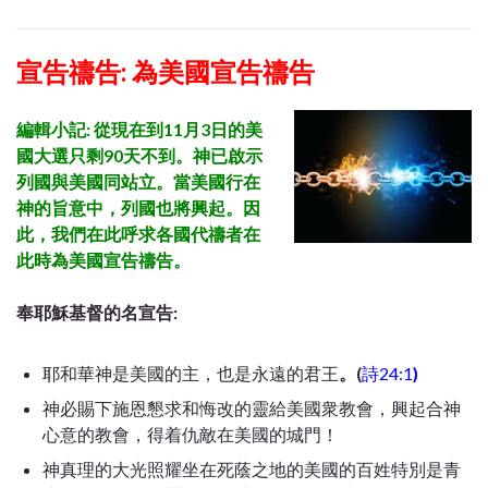
宣告禱告: 為美國宣告禱告
編輯小記: 從現在到11月3日的美
國大選只剩90天不到。神已啟示
列國與美國同站立。當美國行在
神的旨意中，列國也將興起。因
此，我們在此呼求各國代禱者在
此時為美國宣告禱告。
奉耶穌基督的名宣告:
耶和華神是美國的主，也是永遠的君王
。(
詩
24:1
)
神必賜下施恩懇求和悔改的靈給美國衆教會，興起合神
心意的教會，得着仇敵在美國的城門！
神真理的大光照耀坐在死蔭之地的美國的百姓特別是青