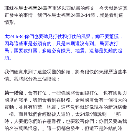
耶穌在
馬太福音24章
有重述以西結書的經文，今天就是這真
正發生的事情，我們在馬太福音24章2-14節，就是看到這
情形。
太24:6-8
你們也要聽見打仗和打仗的風聲，總不要驚慌，
因為這些事是必須有的，只是末期還沒有到。
民要攻打
民，國要攻打國，多處必有饑荒、地震。
這都是災難的起
頭。
我們確實來到了這些災難的起頭，將會很快的來經歷這些事
情。我將此分為三個階段：
第一階段
，會有打仗，一些強國將會面臨打仗，也有國度與
國度的戰爭，我們會看到在財務、金融國度會有一個很大的
震動，並且有飢荒、地震，這些災難就好像現在的新冠病毒
一樣。而且我們會經歷被人逼迫，太24章9節說到：「那
時，人要把你們陷在患難裡，也要殺害你們；你們又要為我
的名被萬民恨惡。」這一切都會發生，但還不是終結的時