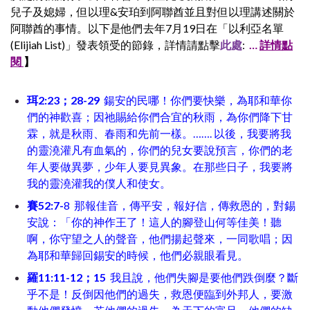
兒子及媳婦，但以理&安珀到阿聯酋並且對但以理講述關於
阿聯酋的事情。以下是他們去年7月19日在「以利亞名單
(Elijiah List)」發表領受的節錄，詳情請點擊
此處
:
…
詳情點
閱
】
珥2:23；28-29
鍚安的民哪！你們要快樂，為耶和華你
們的神歡喜；因祂賜給你們合宜的秋雨，為你們降下甘
霖，就是秋雨、春雨和先前一樣。……. 以後，我要將我
的靈澆灌凡有血氣的，你們的兒女要說預言，你們的老
年人要做異夢，少年人要見異象。在那些日子，我要將
我的靈澆灌我的僕人和使女。
賽52:7-
8 那報佳音，傳平安，報好信，傳救恩的，對錫
安說：「你的神作王了！這人的腳登山何等佳美！聽
啊，你守望之人的聲音，他們揚起聲來，一同歌唱；因
為耶和華歸回錫安的時候，他們必親眼看見。
羅11:11-12；15
我且說，他們失腳是要他們跌倒麼？斷
乎不是！反倒因他們的過失，救恩便臨到外邦人，要激