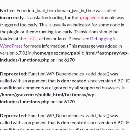
Notice
: Function _load_textdomain_just_in_time was called
incorrectly
. Translation loading for the
domain was
graphene
triggered too early. This is usually an indicator for some code in
the plugin or theme running too early. Translations should be
loaded at the
action or later. Please see
Debugging in
init
WordPress
for more information. (This message was added in
version 6.7.0.) in
/home/goezcmsc/public_html/fastnpray/wp-
includes/functions.php
on line
6170
Deprecated
: Function WP_Dependencies->add_data() was
called with an argument that is
deprecated
since version 6.9.0! IE
conditional comments are ignored by all supported browsers. in
/home/goezcmsc/public_html/fastnpray/wp-
includes/functions.php
on line
6170
Deprecated
: Function WP_Dependencies->add_data() was
called with an argument that is
deprecated
since version 6.9.0! IE
conditional comments are ignored by all supported browsers. in