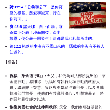
詩89:14
「公義和公平，是你寶
座的根基。慈愛和誠實，行在
你前面。」
賽 45:8
諸天哪，自上而滴，穹
蒼降下公義！地面開裂，產出
救恩，使公義一同發生！這都是我耶和華所造的。
路12:2 掩蓋的事沒有不露出來的，隱藏的事沒有不被人
知道的。
【禱告】
祝福
「萊金德行動」:
天父，我們為司法部所提出的「萊
金德行動」感謝祢，祝福所有執行此項行動的政府人
員，繼續賜下智慧、策略與勇氣給巴爾部長，以及各地
執法部門首長，使他們有共識與決心，打擊施暴者，將
作惡的暴徒繩之以法。
恢復美國社會的法律與秩序
: 天父，我們奉耶穌基督的