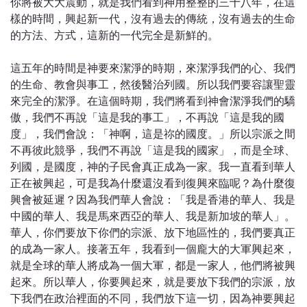
你將被大大震動，就是我們看到神用整整的三十八年，在這
樣的時間，興起新一代，沒有過去的傳統，沒有過去的生命
的方法、方式，這新的一代完全是新鮮的。
這五年的時間是神要來潔淨的時期，來潔淨我們的心、我們
的生命、教會與事工，然後醫治列國。所以我們要容讓聖靈
來完全的潔淨。在這個時期，我們將看到神會潔淨我們的驕
傲，我們不再說「這是我的事工」，不再說「這是我的國
度」，我們會說：「神啊，這是祢的國度。」所以宗派之間
不再彼此競爭，我們不再說「這是我的國家」，而是全球、
列國，是國度，神的子民會真正成為一家。我一直看到華人
正在被興起，可是我為什麼還沒看到復興來臨呢？為什麼復
興會被延遲？因為我們華人會說：「我是香港的華人、我是
中國的華人、我是馬來西亞的華人、我是新加坡的華人」。
華人，你們要放下你們的宗派、放下地區性的，我們要真正
的成為一家人。接著五年，我看到一個龐大的大軍興起來，
就是全球的華人將成為一個大軍，都是一家人，他們將被興
起來。所以華人，你要興起來，就是要放下我們的宗派，放
下我們在政治裡面的不同，我們放下這一切，因為神要興起