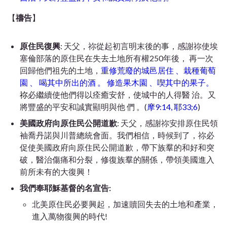
【
禱告
】
原住民復興
: 天父，祢從起初言明末後的事，感謝祢使埃
塞倫部落的原住民在失去土地所有權250年後， 再一次
回歸他們祖先的土地，
重修荒廢的城邑居住 、栽種葡萄
園 、 喝其中所出的酒 。 修造果木園 、喫其中的果子。
祢
必繼續使他們得以痊癒安舒，使城中的人得醫 治。又
將豐盛的平安和誠實顯明與他 們 。(
摩9:14, 耶33;6
)
美國政府向原住民公開道歉
: 天父，感謝祢安排原住民領
袖喬丹諾與川普總統會面。我們相信，時候到了，祢必
促使美國政府向原住民公開道歉，帶下族羣的和好和突
破，醫治傷痛和分裂，修復族羣的關係，帶領美國進入
前所未有的大復興！
我們奉耶穌基督的名宣告:
北美原住民必要興起，加速贖回失去的土地和產業，
進入萬物復興的時代!