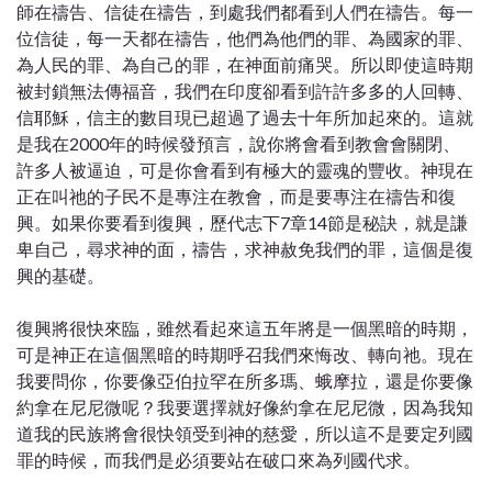
師在禱告、信徒在禱告，到處我們都看到人們在禱告。每一
位信徒，每一天都在禱告，他們為他們的罪、為國家的罪、
為人民的罪、為自己的罪，在神面前痛哭。所以即使這時期
被封鎖無法傳福音，我們在印度卻看到許許多多的人回轉、
信耶穌，信主的數目現已超過了過去十年所加起來的。這就
是我在2000年的時候發預言，說你將會看到教會會關閉、
許多人被逼迫，可是你會看到有極大的靈魂的豐收。神現在
正在叫祂的子民不是專注在教會，而是要專注在禱告和復
興。如果你要看到復興，歷代志下7章14節是秘訣，就是謙
卑自己，尋求神的面，禱告，求神赦免我們的罪，這個是復
興的基礎。
復興將很快來臨，雖然看起來這五年將是一個黑暗的時期，
可是神正在這個黑暗的時期呼召我們來悔改、轉向祂。現在
我要問你，你要像亞伯拉罕在所多瑪、蛾摩拉，還是你要像
約拿在尼尼微呢？我要選擇就好像約拿在尼尼微，因為我知
道我的民族將會很快領受到神的慈愛，所以這不是要定列國
罪的時候，而我們是必須要站在破口來為列國代求。