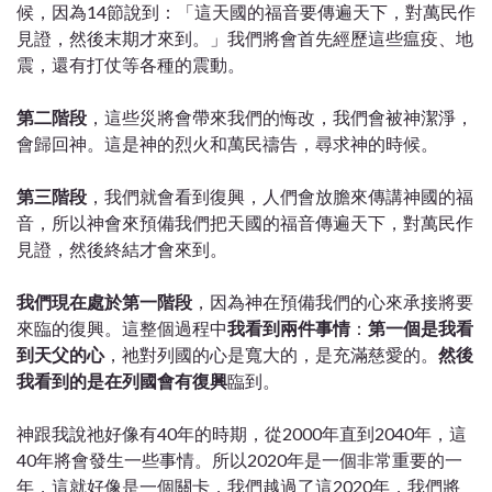
候，因為14節說到：「這天國的福音要傳遍天下，對萬民作
見證，然後末期才來到。」我們將會首先經歷這些瘟疫、地
震，還有打仗等各種的震動。
第二階段
，這些災將會帶來我們的悔改，我們會被神潔淨，
會歸回神。這是神的烈火和萬民禱告，尋求神的時候。
第三階段
，我們就會看到復興，人們會放膽來傳講神國的福
音，所以神會來預備我們把天國的福音傳遍天下，對萬民作
見證，然後終結才會來到。
我們現在處於第一階段
，因為神在預備我們的心來承接將要
來臨的復興。這整個過程中
我看到兩件事情
：
第一個是我看
到天父的心
，祂對列國的心是寬大的，是充滿慈愛的。
然後
我看到的是在列國會有復興
臨到。
神跟我說祂好像有40年的時期，從2000年直到2040年，這
40年將會發生一些事情。所以2020年是一個非常重要的一
年，這就好像是一個關卡，我們越過了這2020年，我們將