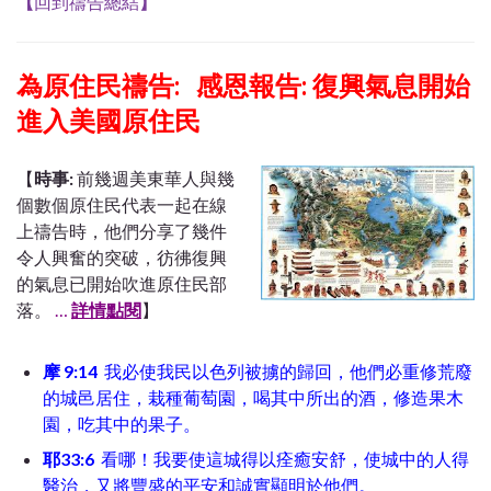
【
回到禱告總結
】
為原住民禱告: 感恩報告: 復興氣息開始
進入美國原住民
【
時事:
前幾週美東華人與幾
個數個原住民代表一起在線
上禱告時，他們分享了幾件
令人興奮的突破，彷彿復興
的氣息已開始吹進原住民部
落。
…
詳情點閱
】
摩 9:14
我必使我民以色列被擄的歸回，他們必重修荒廢
的城邑居住，栽種葡萄園，喝其中所出的酒，修造果木
園，吃其中的果子。
耶33:6
看哪！我要使這城得以痊癒安舒，使城中的人得
醫治，又將豐盛的平安和誠實顯明於他們。