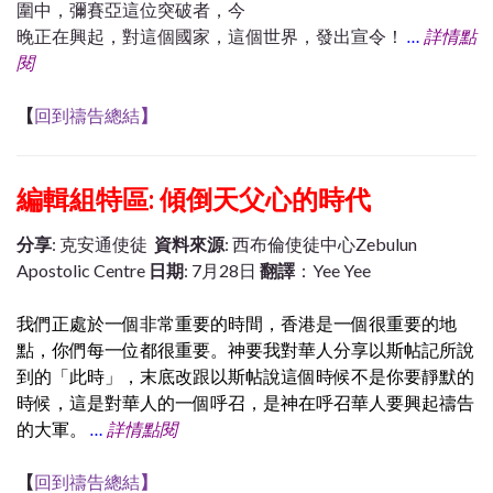
圍中，彌賽亞這位突破者，今
晚正在興起，對這個國家，這個世界，發出宣令！
…
詳情點
閱
【
回到禱告總結
】
編輯組特區: 傾倒天父心的時代
分享
: 克安通使徒
資料來源
: 西布倫使徒中心Zebulun
Apostolic Centre
日期
: 7月28日
翻譯
：Yee Yee
我們正處於一個非常重要的時間，香港是一個很重要的地
點，你們每一位都很重要。神要我對華人分享以斯帖記所說
到的「此時」，末底改跟以斯帖說這個時候不是你要靜默的
時候，這是對華人的一個呼召，是神在呼召華人要興起禱告
的大軍。
…
詳情點閱
【
回到禱告總結
】