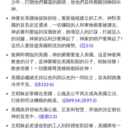
少年，打開他們屬靈的眼睛，使他們及時覺醒回轉歸向
神。
神要在美國做拔除拆毀，重新栽植建立的工作。神對美
國的旨意必定通達，一切攔阻的人和事物都要被挪去。
神必審判要臨到深層政府，敗壞惡人的計謀，打破惡人
的頭臚，神家的以利沙要興起了，神家的耶戶要興起了!
這些人要除盡美國耶洗別的權勢。(
亞2:5
)
復興即將臨到美國，神的榮耀要進入美國。這是神復興
教會的日子，是神榮耀在美國彰顯的日子。耶穌得勝！
教會得勝！一切榮耀尊貴權柄都歸於神！
美國必繼續支持以色列與以色列一同站立，並為耶路撒
冷求平安。
(詩122:6)
主耶穌必掌權在美國，公義及公平再次成為美國立法、
行政和司法機構的根基。 (
詩89:14; 詩97:2
)
美國政府領袖充滿公義、正直和智慧，所做的決定都在
神的旨意中。(
提前2:2)
主耶穌必差遣收割的工人到田裡收割莊稼，美國將有一