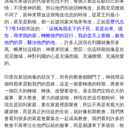
為城市來禱告的代禱者也找不到，每個人都是在顧自己的事
情，不理會神的殿。所以他們拒絕回轉悔改。反觀尼尼微就
不同了，當神來釋放這個悔改信息的時候，從君王到最小
的，甚至是動物，都一起披頭蒙灰地來悔改，正如是
歷代志
下7章14節
所說的：「
這稱為我名下的子民，若是自卑、禱
告，尋求我的面，轉離他們的惡行，我必從天上垂聽，赦免
他們的罪，醫治他們的地。
」許多人說現在列國就像所多
瑪、蛾摩拉這樣的，神要來毀滅，懲罰；但這時期就像是在
尼尼微城，神對列國的心是充滿恩賜、充滿憐憫、充滿慈愛
的。
印度在新冠病毒的狀況下，所有的教會都關門了，神就用這
個時期來震動我們的思維，這是一個要轉換的時期，將會有
一個巨大的轉移、轉換、改變要發生。過去我們定睛在大的
服事、要大教會、要大的建築物，神現在把這些都粉碎。神
現在是回到家庭，要在家庭裡面聚會，所以不再是有龐大的
建築物，而是真正的信徒的生命，就好像初期教會，我們將
會看到很多的家庭會聚集在一起成為教會。我們看到許多的
教會不再專注在他們以前的服事，而是都謙卑下來禱告，牧