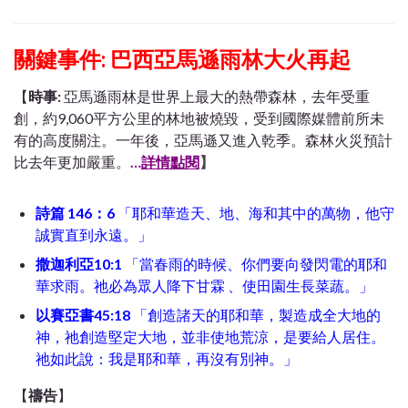
關鍵事件: 巴西亞馬遜雨林大火再起
【
時事:
亞馬遜雨林是世界上最大的熱帶森林，去年受重
創，約9,060平方公里的林地被燒毀，受到國際媒體前所未
有的高度關注。一年後，亞馬遜又進入乾季。森林火災預計
比去年更加嚴重。
…
詳情點閱
】
詩篇 146：6
「耶和華造天、地、海和其中的萬物，他守
誠實直到永遠。」
撒迦利亞10:1
「當春雨的時候、你們要向發閃電的耶和
華求雨。祂必為眾人降下甘霖 、使田園生長菜蔬。」
以賽亞書45:18
「創造諸天的耶和華，製造成全大地的
神，祂創造堅定大地，並非使地荒涼，是要給人居住。
祂如此說：我是耶和華，再沒有別神。」
【
禱告
】