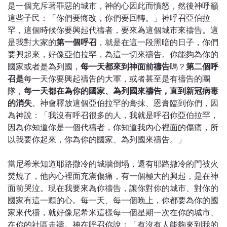
是一個充斥著罪惡的城市，神的心因此而憤怒，然後神呼籲
這些子民：「你們要悔改，你們要回轉。」神呼召亞伯拉
罕，這個時候你要興起代禱者，要來為這個城市來禱告。這
是我對大家的
第一個呼召
，就是在這一段黑暗的日子，你們
要興起來，好像亞伯拉罕，為這一切來禱告。你能夠為你的
國家或者是為列國，
每一天都來到神面前禱告
嗎？
第二個呼
召是
每一天你要興起禱告的大軍，或者甚至是有禱告的團
隊，
每一天都在為你的國家、為列國來禱告，直到新冠病毒
的消失
。神會釋放這個亞伯拉罕的膏抹、恩膏臨到你們，因
為神說：「我沒有呼召很多的人，我就是呼召你亞伯拉罕，
因為你知道你是一個代禱者，你知道我內心裡面的傷痛，所
以我要你起來，你為你的國家、為列國來禱告。」
當尼希米知道耶路撒冷的城牆倒塌，還有耶路撒冷的門被火
焚燒了，他內心裡面充滿傷痛，有一個極大的興起，是在神
面前哭泣。現在我要來為你禱告，讓你對你的城市、對你的
國家有這一顆的心。每一天、每一個晚上，你都要為你的國
家來代禱，就好像尼希米這樣每一個星期一次在你的城市、
在你的社區走禱。神在呼召你說：「有沒有人能夠來到我的