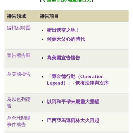
禱告領域
禱告項目
編輯組特區
衝出狹窄之地！
傾倒天父心的時代
宣告禱告區
為美國宣告禱告
為美國禱告
「萊金德行動（Operation
Legend）」- 恢復法律與次序
為以色列禱
以阿和平帶來屬靈大覺醒
告
為全球關鍵
巴西亞馬遜雨林大火再起
事件禱告