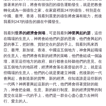
接著來的年日，將會有很強烈的禱告運動發生，就是把教會
轉化成為一個禱告之家，在家庭裡面247的禱告，特別是在
中國、臺灣、香港，我看到晨更的禱告將會滿有能力，然後
我看到247的禱告的牆在中國發生。
我看到
世界的經濟會倒塌
，可是我看到
神要興起約瑟
，這些
在職場的生意人，神將會給他們約瑟的恩膏，他們會興起約
瑟的事工，把財務、貨財交在約瑟的手上。我看到馬來西
亞、臺灣、新加坡、香港、中國這五個地方，神會興起職場
的生意人，他們將會有新的經濟的策略，他們會組成一個論
壇，甚至這些地方的政府、銀行都會去聆聽他們的意見。在
這五個地方的地區裡，經濟將會落在基督徒的手上，就是這
些職場的生意人，他們的心就是要建立神國，然後新的一代
會興起，會創造新的貨幣、新的經濟。你知道誰是這些新的
一代嗎？神將要興起這新的一代，他們將會得著貨財的能
力，神會把金錢、生意、新的銀行制度、新的經濟貨幣的制
度交在這新一代的手上，他們是一群全心盡心盡力去神同
行、愛主的人。