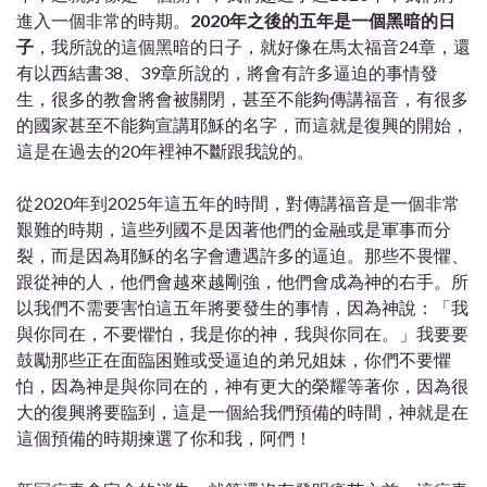
進入一個非常的時期。
2020年之後的五年是一個黑暗的日
子
，我所說的這個黑暗的日子，就好像在馬太福音24章，還
有以西結書38、39章所說的，將會有許多逼迫的事情發
生，很多的教會將會被關閉，甚至不能夠傳講福音，有很多
的國家甚至不能夠宣講耶穌的名字，而這就是復興的開始，
這是在過去的20年裡神不斷跟我說的。
從2020年到2025年這五年的時間，對傳講福音是一個非常
艱難的時期，這些列國不是因著他們的金融或是軍事而分
裂，而是因為耶穌的名字會遭遇許多的逼迫。那些不畏懼、
跟從神的人，他們會越來越剛強，他們會成為神的右手。所
以我們不需要害怕這五年將要發生的事情，因為神說：「我
與你同在，不要懼怕，我是你的神，我與你同在。」我要要
鼓勵那些正在面臨困難或受逼迫的弟兄姐妹，你們不要懼
怕，因為神是與你同在的，神有更大的榮耀等著你，因為很
大的復興將要臨到，這是一個給我們預備的時間，神就是在
這個預備的時期揀選了你和我，阿們！