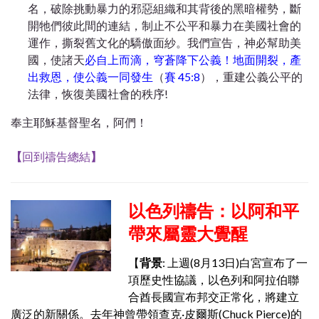
名，破除挑動暴力的邪惡組織和其背後的黑暗權勢，斷
開牠們彼此間的連結，制止不公平和暴力在美國社會的
運作，撕裂舊文化的驕傲面紗。我們宣告，神必幫助美
國，使諸天
必自上而滴，穹蒼降下公義！地面開裂，產
出救恩，使公義一同發生
（
賽 45:8
），重建公義公平的
法律，恢復美國社會的秩序!
奉主耶穌基督聖名，阿們！
【
回到禱告總結
】
以色列禱告：以阿和平
帶來屬靈大覺醒
【
背景
: 上週(8月13日)白宮宣布了一
項歷史性協議，以色列和阿拉伯聯
合酋長國宣布邦交正常化，將建立
廣泛的新關係。去年神曾帶領查克·皮爾斯(Chuck Pierce)的