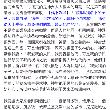
新冠病毒會完全的消失，就算還沒有發明疫苗之前，這病毒
會完全消失，可這真的是神要大大復興的時期，就是第二個
階段，災禍會帶來悔改，【
代下7:14
】「
這稱為我名下的子
民，若是自卑、禱告，尋求我的面，轉離他們的惡行，我必
從天上垂聽，赦免他們的罪，醫治他們的地。
」其實問題並
不是病毒爆發或金融動盪，而是人們的罪、列國的罪。神透
過新冠病毒等這些極大的震動，對我們每一個人說話，神是
跟列國、每一個國家都在說話。神是一位公義的神，神當然
愛這些列國，可是他們犯罪，深深的傷害了父神的心。神不
斷跟我說：「我愛我的人民，我要祝福他們，可是我的子民
他們領受了我的祝福之後，他們卻轉去拜他們的神，他們拜
偶像，所以我很生氣，我很憤怒，因為我是烈火，我愛我的
子民，我要他們回轉歸向我，我在等候他們。」所以當新冠
病毒發生的時候，人們內心充滿恐懼，導致他們回歸到神的
面前，開始來禱告尋求神。神對祂子民的心是充滿愛慕、嫉
妒的心，所以祂在等著所有祂的子民來回轉歸向祂。
我要讓大家來看到兩個比較，一個是所多瑪、蛾摩拉，一個
是尼尼微。所多瑪、蛾摩拉是充滿罪惡的城市，尼尼微城也