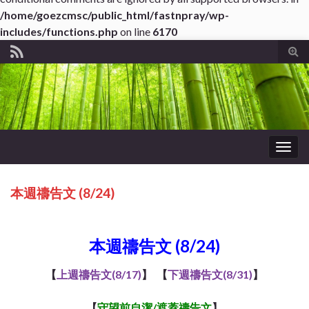
/home/goezcmsc/public_html/fastnpray/wp-
includes/functions.php
on line
6170
Tog
sear
for
Togg
navig
本週禱告文 (8/24)
About WordPress
本週禱告文 (8/24)
【
上週禱告文(8/17)
】 【
下週禱告文(8/31)
】
【
守望前自潔/遮蓋
禱告文
】