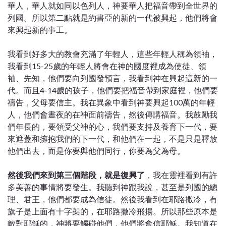
華人，華人就如同以色列人，神要華人把福音帶到全世界的
列國。所以第二點就是約書亞的新的一代被興起，他們將會
來興起新的事工。
我看到好多大的教會充滿了年輕人，這些年輕人稱為領袖，
我看到15-25歲的年輕人將會在神的國度裡成為使徒、領
袖、先知，他們要向列國發預言，我看到神在興起這新的一
代。而且4-14歲的孩子，他們要把福音帶到家庭裡，他們要
禱告，父母要信主。我在異象中看到神要興起100萬的年輕
人，他們會晝夜的在神面前禱告，然後傳講福音。我鼓勵我
們年長的，要領受父神的心，我們要支持及養育下一代，要
來遮蓋和擁抱我們的下一代，和他們在一起，不是只是釋放
他們出去，而是你要與他們同行，你要為父為母。
然後我們來到第三個階段，就是復興了
，我在靈裡看到有許
多美善的事情將要發生。我聽到神跟我說，甚至是列國的總
理、君王，他們都要成為信徒。然後我看到在耶路撒冷，有
旗子是上面有十字架的，在耶路撒冷飛揚。所以那些原本是
敵對耶穌的，神將要觸碰他們，他們將會信耶穌。我知道在