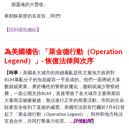
個靈魂的大豐收。
奉耶穌基督的名宣告，阿們!
【
回到禱告總結
】
為美國禱告: 「萊金德行動（Operation
Legend）」- 恢復法律與次序
【時事：
美國各大城市的持續暴亂是民主黨地方政府對
BLM暴亂分子的包庇縱容一手造成的。他們一面將絕大多
數兢兢業業、勇於犧牲的警察妖魔化，撤銷或減少警察經
費，一面公開支持BLM，直接導致了各大城市主要商業區
大量商店被砸被搶，無法進行正常的商業活動，市民的生命
財產安全收到了直接的威脅。美國司法部長巴爾於7月8日發
起了「萊金德行動（Operation Legend）」與州和地方執法
官員合作，共同打擊暴力犯罪。
…
詳情點閱
】