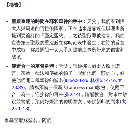
【禱告】
聖殿重建的時間在耶和華神的手中：
天父，我們看到猶
太人與周邊的阿拉伯國家，正在越來越靠近但以理書所
提到要簽訂的「堅定盟約」，之後聖殿即被建立。我們
宣告第三聖殿的重建必在祢時刻表中發生，在祢的旨意
中成就，祢必攔阻一切人手所提前之事所帶來的傷害和
破壞。
建造合一的基督身體
：天父，請祢挪去猶太人臉上謊
言、宗教、律法和傳統的帕子，賜給他們一顆肉心，好
使他們開口稱頌祢的聖名(
結36:24-26, 林後3:14-16, 太
23:39
)。請祢
預備一個新人(one new man)教會，使兩下
合二為一，迎接祢的再來(
弗2:14
)，甦醒教會，對末世敏
銳並警醒，預備好燈油的聰明童女，等候新郎的到來(
太
25:1-13
)。
奉基督耶穌聖名，阿們！