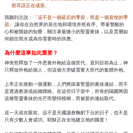
密耳語正在成形。
我聽到主說：「
這不是一個延宕的季節，而是一個喜悅的季
節
」,讓你在自然界的居住地和環境井然有序。帶著警醒的
心和被開啟的知覺，關注著最微小的聖靈膏抹，以及雲層如
何鎖住雨水成為你需要時的供應。
為什麼這事如此重要？
神突然釋放了一件恩膏外袍給這個世代。直到目前為止，神
只釋放外袍給個人，但這個大突破需要大世代的集體外袍。
上帝正在推動一個運動，人們將因著聖靈的膏抹連結，而不
是透過教派或組織聯絡。在這些日子當中，所有的隔閡將因
這種聖靈膏抹的光芒而變得模糊，而被新的連結取代。
這一天就在眼前。這不是天國議會鞠躬下台的日子，也不是
只有少數人會成功。耶穌正在全地建立祂的國度！