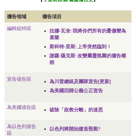
禱告領域
禱告項目
編輯組特區
拉娜·瓦舍: 我將你們所有的憂傷變為
喜樂
斯科特·里斯: 上帝突然臨到！
謝蘿·薩克斯: 改變屬靈氛圍的禱告權
柄
宣告禱告區
為川普總統及團隊宣告[更新]
為美國回歸公義公正宣告
為美國禱告區
破除「政教分離」的迷思
為以色列禱告
以色列將開始建造聖殿?
區