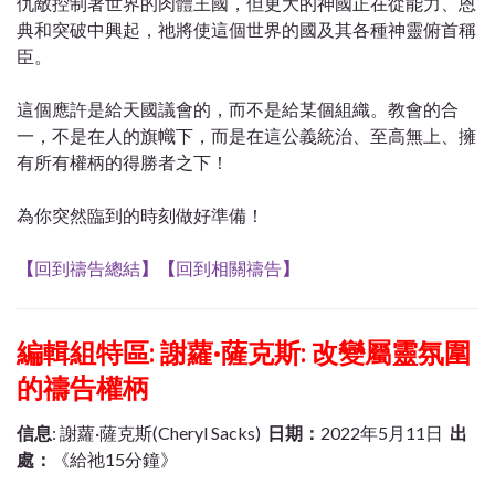
仇敵控制著世界的肉體王國，但更大的神國正在從能力、恩
典和突破中興起，祂將使這個世界的國及其各種神靈俯首稱
臣。
這個應許是給天國議會的，而不是給某個組織。教會的合
一，不是在人的旗幟下，而是在這公義統治、至高無上、擁
有所有權柄的得勝者之下！
為你突然臨到的時刻做好準備！
【
回到禱告總結
】
【
回到相關禱告
】
編輯組特區:
謝蘿·薩克斯: 改變屬靈氛圍
的禱告權柄
信息
: 謝蘿·薩克斯(Cheryl Sacks)
日期：
2022年5月11日
出
處：
《給祂15分鐘》