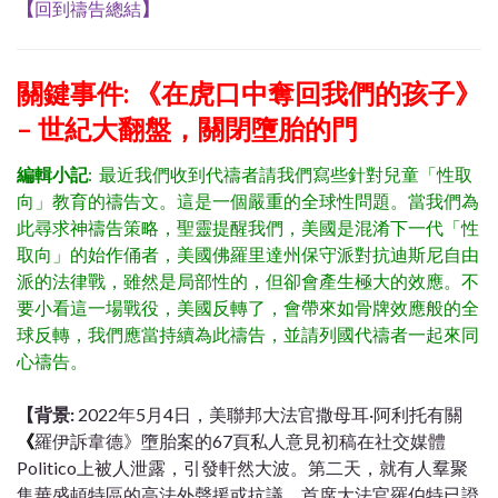
【
回到禱告總結
】
關鍵事件: 《在虎口中奪回我們的孩子》
– 世紀大翻盤，關閉墮胎的門
編輯小記
: 最近我們收到代禱者請我們寫些針對兒童「性取
向」教育的禱告文。這是一個嚴重的全球性問題。當我們為
此尋求神禱告策略，聖靈提醒我們，美國是混淆下一代「性
取向」的始作俑者，美國佛羅里達州保守派對抗迪斯尼自由
派的法律戰，雖然是局部性的，但卻會產生極大的效應。不
要小看這一場戰役，美國反轉了，會帶來如骨牌效應般的全
球反轉，我們應當持續為此禱告，並請列國代禱者一起來同
心禱告。
【背景:
2022年5月4日，美聯邦大法官撒母耳·阿利托有關
《
羅伊訴韋德》墮胎案的67頁私人意見初稿在社交媒體
Politico上被人泄露，引發軒然大波。第二天，就有人羣聚
集華盛頓特區的高法外聲援或抗議。首席大法官羅伯特已證