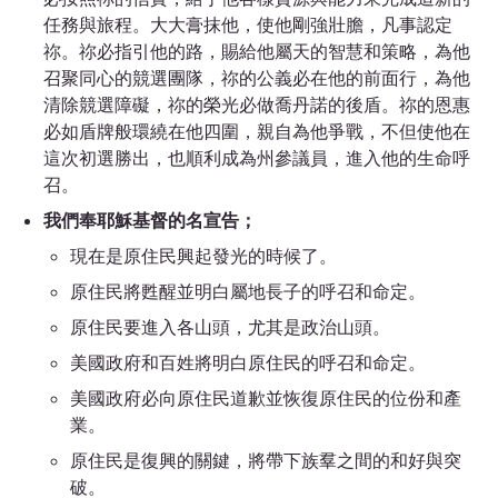
任務與旅程。大大膏抹他，使他剛強壯膽，凡事認定
祢。祢必指引他的路，賜給他屬天的智慧和策略，為他
召聚同心的競選團隊，祢的公義必在他的前面行，為他
清除競選障礙，祢的榮光必做喬丹諾的後盾。祢的恩惠
必如盾牌般環繞在他四圍，親自為他爭戰，不但使他在
這次初選勝出，也順利成為州參議員，進入他的生命呼
召。
我們奉耶穌基督的名宣告；
現在是原住民興起發光的時候了。
原住民將甦醒並明白屬地長子的呼召和命定。
原住民要進入各山頭，尤其是政治山頭。
美國政府和百姓將明白原住民的呼召和命定。
美國政府必向原住民道歉並恢復原住民的位份和產
業。
原住民是復興的關鍵，將帶下族羣之間的和好與突
破。