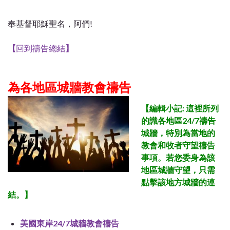
奉基督耶穌聖名，阿們!
【
回到禱告總結
】
為各地區城牆教會禱告
【
編輯小記: 這裡所列
的識各地區24/7禱告
城牆，特別為當地的
教會和牧者守望禱告
事項。若您委身為該
地區
城牆守望，只需
點擊該地方城牆的連
結。
】
美國東岸24/7城牆教會禱告