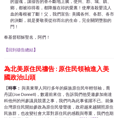
的靈魂，讓禱告的香不斷地上騰，使州、郡、城、鎮、
鄉，都被祢得着，都降服在祢的愛裏！使摩洛殺嬰流人
血的毒根被了斷！父，我們宣告: 美國各州、各郡、各市
的決斷，就是要敬畏從祢而出的生命，完全關閉墮胎的
門！
奉基督耶穌聖名，阿們！
【
回到禱告總結
】
為北美原住民禱告 : 原住民領袖進入美
國政治山頭
【
時事：
與美東華人同行多年的蘇族原住民年輕領袖，喬
丹諾(Joe Donnell)，數週前來信，告訴我們他受邀參加南達
科他州的州參議員競選之事，我們均為此事雀躍不已。就像
台灣原住民開始參政為原住民發聲後，政府越來越關照原住
民族群，也改變社會大眾對原住民的感觀與尊重，我們也期