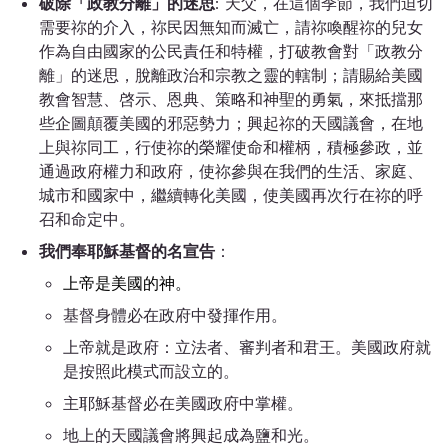
破除「政教分離」的迷思
: 天父，在這個季節，我們迫切
需要祢的介入，祢民因無知而滅亡，請祢喚醒祢的兒女
作為自由國家的公民責任和特權，打破教會對「政教分
離」的迷思，脫離政治和宗教之靈的轄制；請賜給美國
教會智慧、啓示、恩典、策略和神聖的勇氣，來抵擋那
些企圖顛覆美國的邪惡勢力；興起祢的天國議會，在地
上與祢同工，行使祢的榮耀使命和權柄，積極參政，並
通過政府權力和政府，使祢參與在我們的生活、家庭、
城市和國家中，繼續轉化美國，使美國再次行在祢的呼
召和命定中。
我們奉耶穌基督的名宣告
：
上帝是美國的神。
基督身體必在政府中發揮作用。
上帝就是政府：立法者、審判者和君王。美國
政府
就
是按照此模式而設立的。
主耶穌基督必在美國政府中掌權。
地上的天國議會將興起成為鹽和光。