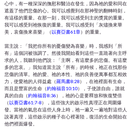
心中，有一種深深的撫慰和醫治在發生，因為祂的愛和同在
遮蓋了他們悲傷的心。我可以感覺到在那神聖的翻轉時刻，
有這樣的重量。在那一刻，我可以感受到主的獎賞的重量。
我可以感受到祂恢復的重量。我可以感受到「灰燼換來華
美，哀傷換來喜樂」（
以賽亞書61章
）的重量。
當主說：「我把你所有的憂傷變為喜樂」時，我感到「所
有」這個詞被強調了。然後我開始看到這些一直跪著向主呼
求的人，我聽到他們說：「主啊，有這麼多的悲傷。有這麼
多的悲哀。」我知道當主說「所有」的時候，祂正在找那份
悲傷的清單。祂的愛、祂的本性、祂的良善使萬事都互相效
力，使愛祂的人得益處（
羅馬書8:28
），在祂裡面有生命，
而且是豐富的生命（
約翰福音10:10
），子使誰自由，誰就
真的自由（
約翰福音8:36
），祂的心是要釋放和恢復雙倍
（
以賽亞書61:7-8
），這些強大的啟示性真理正在周圍爆
發。當祂的氣息在這些人身上時，祂一遍又一遍地對這些人
說著真理，這些啟示的種子在心裡著陸，復活的生命開始在
他們裡面爆發。