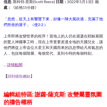
信息
: 斯科特·里斯(Scott Reece)
日期：
2022年5月13日
出
處：
《給祂15分鐘》
「忽然，從天上有響聲下來，好像一陣大風吹過，充滿了他
們所坐的屋子」（使2:2 ）
上帝即將改變世界的程序！當地上的人仍在迴盪在耶穌展開
的驚人神國事工時，現在上帝更要差遣全地的天國兒女，讓
他們將從上帝這位大君王和天國而來的訊息帶給凡有氣息的
人，包括每個階層、每個世代、直到今時的每個時刻。
…
詳情點閱
【
回到禱告總結
】
編輯組特區:
謝蘿·薩克斯: 改變屬靈氛圍
的禱告權柄