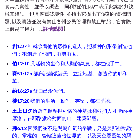
實其真實性，並予以調查。阿利托的初稿中表示此案的判決
極其錯誤，也具嚴重破壞性; 並指出它提出了深刻的道德問
題; 以及憲法並沒有禁止各州公民管理和禁止墮胎，它實際
上僭越了權力。
…
詳情點閱
】
創1:27
神就照着他的形像創造人，照着神的形像創造他
們；祂創造了他們，有男有女。
伯12:10
凡活物的生命和人類的氣息，都在他手中。
賽51:13a
卻忘記鋪張諸天、立定地基、創造你的耶和
華。
約16:27a
父自己愛你們。
徒17:28
我們的生活、動作、存留，都在乎祂。
王上11:7
所羅門爲摩押可憎的神基抹和亞捫人可憎的神
摩洛，在耶路撒冷對面的山上建築邱壇。
弗6:12
因我們並不是與屬血氣的爭戰，乃是與那些執政
的、掌權的、管轄這幽暗世界的，以及天空屬靈氣的惡