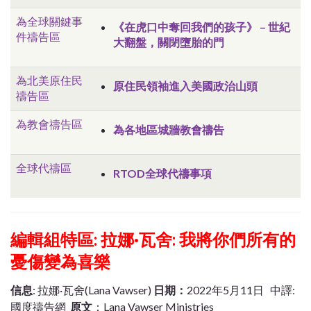
為全球關鍵事
《在虎口中奪回我們的孩子》 – 世紀
件禱告區
大翻盤，關閉墮胎的門
為北美原住民
原住民領袖進入美國政治山頭
禱告區
為教會禱告區
為各地區城牆教會禱告
全球代禱區
RTOD全球代禱事項
編輯組特區: 拉娜·瓦舍: 我將你們所有的
憂傷變為喜樂
信息
: 拉娜·瓦舍(Lana Vawser)
日期：
2022年5月11日 中譯:
國度禱告網
原文
：Lana Vawser Ministries