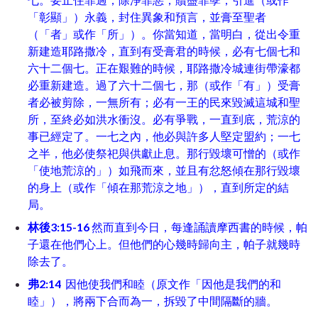
「彰顯」）永義，封住異象和預言，並膏至聖者
（「者」或作「所」）。你當知道，當明白，從出令重
新建造耶路撒冷，直到有受膏君的時候，必有七個七和
六十二個七。正在艱難的時候，耶路撒冷城連街帶濠都
必重新建造。過了六十二個七，那（或作「有」）受膏
者必被剪除，一無所有；必有一王的民來毀滅這城和聖
所，至終必如洪水衝沒。必有爭戰，一直到底，荒涼的
事已經定了。一七之內，他必與許多人堅定盟約；一七
之半，他必使祭祀與供獻止息。那行毀壞可憎的（或作
「使地荒涼的」）如飛而來，並且有忿怒傾在那行毀壞
的身上（或作「傾在那荒涼之地」），直到所定的結
局。
林後3:15-16
然而直到今日，每逢誦讀摩西書的時候，帕
子還在他們心上。但他們的心幾時歸向主，帕子就幾時
除去了。
弗2:14
因他使我們和睦（原文作「因他是我們的和
睦」），將兩下合而為一，拆毀了中間隔斷的牆。