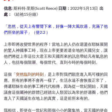
信息
: 斯科特·里斯(Scott Reece)
日期：
2022年5月13日
出
處：
《給祂15分鐘》
「忽然，從天上有響聲下來，好像一陣大風吹過，充滿了他
們所坐的屋子」（使2:2 ）
上帝即將改變世界的程序！當地上的人仍在迴盪在耶穌展開
的驚人神國事工時，現在上帝更要差遣全地的天國兒女，讓
他們將從上帝這位大君王和天國而來的訊息帶給凡有氣息的
人，包括每個階層、每個世代、直到今時的每個時刻。
這個「
突然臨到的時刻
」是上帝對我們願意進入馬可樓的回
應。所有的事將不會再一樣了。生活永遠不會恢復正常了，
傳遞耶穌生命的事工將代代相傳，因為從一世紀開始，天國
議會這個屬神的群體已經踏出人類習以為常的舒適圈，他們
進入了天國誕生在地上的真實，這是前所未有的。
我相信，即使在一世紀和那個小小的聚集地，當天國的使命