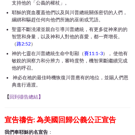
支持他的「公義的權杖」。
耶穌的寶血覆蓋他們以及與川普總統關係密切的人們，
綑綁和驅趕任何向他們所施的巫術或咒語。
聖靈不斷澆灌並親自引導川普總統，有更多從神來的的
智慧和身量，以及神和人對他的喜愛，都一齊增長。
（
路2:52
）
神的七靈在川普總統生命中彰顯（
賽11:1-3
）， 使他有
敏銳的洞察力和分辨力，審時度勢，機智果斷繼續完成
他的呼召。
神必在祂的最佳時機恢復川普應有的地位，並賜人們恩
典進行過渡。
【
回到禱告總結
】
宣告禱告:
為美國回歸公義公正宣告
我們奉耶穌的名宣告
：