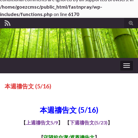
/home/goezcmsc/public_html/fastnpray/wp-
includes/functions.php
on line
6170
Tog
sear
for
Togg
navig
本週禱告文 (5/16)
ub*About WordPress
本週禱告文 (5/16)
【
上週禱告文5/9
】 【
下週禱告文(5/23)
】
【
守望前自潔/遮蓋
禱告文
】