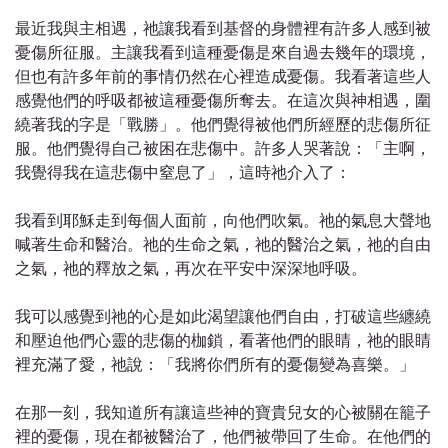
最近我與主相遇，祂讓我看到基督的身體裡有許多人感到被
憂傷所征服。主讓我看到這種憂傷是來自過去幾年的環境，
但也有許多年前的事情仍然在心裡造成憂傷。我看著這些人
感覺他們的呼吸都被這種憂傷所奪去。在這次與神相遇，圍
繞著我的字是「戰勝」。他們覺得被他們所經歷的悲傷所征
服。他們覺得自己被困在悲傷中。許多人哭著說：「主啊，
我覺得我在這悲傷中窒息了」，這時祂介入了：
我看到耶穌走到每個人面前，向他們吹氣。祂的氣息大聲地
喊著生命和醫治。祂的生命之氣，祂的醫治之氣，祂的自由
之氣，祂的釋放之氣，再次在平安中深深地呼吸。
我可以感覺到祂的心是如此渴望讓他們自由，打破這些纏繞
和壓迫他們心靈的悲傷的枷鎖，看著他們的眼睛，祂的眼睛
裡充滿了愛，祂說：「我將你們所有的憂傷變為喜樂。」
在那一刻，我知道所有讓這些神的寶貴兒女的心被關在籠子
裡的憂傷，現在都被醫治了，他們被帶回了生命。在他們的