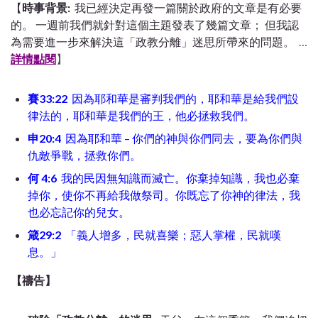
【
時事背景:
我已經決定再發一篇關於政府的文章是有必要
的。
一週前我們就針對這個主題發表了幾篇文章；
但我認
為需要進一步來解決這「政教分離」迷思所帶來的問題。
…
詳情點閱
】
賽
33:22
因為耶和華是審判我們的，耶和華是給我們設
律法的，耶和華是我們的王，他必拯救我們。
申
20:4
因為耶和華
–
你們的神與你們同去，要為你們與
仇敵爭戰，拯救你們。
何 4:6
我的民因無知識而滅亡。你棄掉知識，我也必棄
掉你，使你不再給我做祭司。你既忘了你神的律法，我
也必忘記你的兒女。
箴29:2
「義人增多，民就喜樂；惡人掌權，民就嘆
息。」
【禱告】