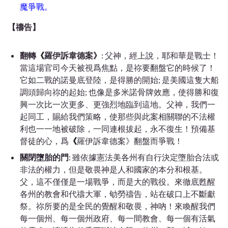
魔爭戰。
【禱告】
翻轉
《
羅伊訴韋德案》
: 父神，經上說，耶和華是戰士！
當這場官司今天被視爲焦點，是祢要翻盤它的時候了！
它如二戰的諾曼底登陸，是得勝的開始; 是美國這隻大船
調頭歸向祢的起始; 也像是多米諾骨牌效應，使得勝和復
興一次比一次更多、更強烈地臨到這地。父神，我們一
起同工，賜給我們策略，使那些與此案相關聯的不法權
利也一一地被破除，一同連根拔起，永不復生！預備基
督徒的心，爲
《
羅伊訴韋德案》翻盤而爭戰！
關閉墮胎的門
: 雖依據憲法美各州有自行決定墮胎合法或
非法的權力，但是敬畏神是人和國家的本分和根基。
父，這不僅僅是一場戰爭，而是大的戰役。來徹底甦醒
各州的教會和代禱大軍，劬勞禱告，站在破口上不斷獻
祭。祢所要的是全民的覺醒和敬畏，神吶！來喚醒我們
每一個州、每一個州政府、每一間教會、每一個有活氣