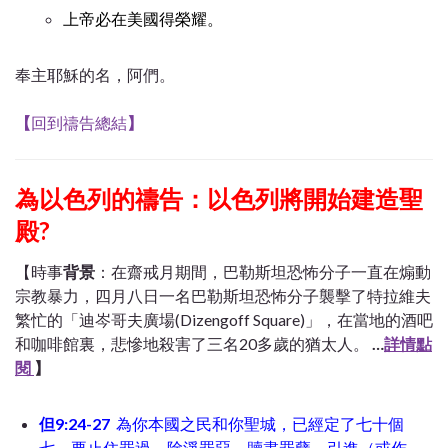
上帝必在美國得榮耀。
奉主耶穌的名，阿們。
【
回到禱告總結
】
為以色列的禱告：以色列將開始建造聖
殿?
【時事
背景
：在齋戒月期間，巴勒斯坦恐怖分子一直在煽動
宗教暴力，四月八日一名巴勒斯坦恐怖分子襲擊了特拉維夫
繁忙的「迪岑哥夫廣場(Dizengoff Square)」，在當地的酒吧
和咖啡館裏，悲慘地殺害了三名20多歲的猶太人。
…
詳情點
閱
】
但9:24-27
為你本國之民和你聖城，已經定了七十個
七。要止住罪過，除淨罪惡，贖盡罪孽，引進（或作