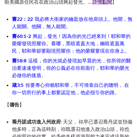
盼美國原住民在在政治山頭興起發光。
…
詳情點閱
】
賽
22
：
22
我必將大衛家的鑰匙放在他肩頭上。他開，無
人能關。他關，無人能開。
賽60:1-2
興起，發光！因為你的光已經來到！耶和華的
榮耀發現照耀你。看哪，黑暗遮蓋大地，幽暗遮蓋萬
民，耶和華卻要顯現照耀你；他的榮耀要現在你身上。
賽58:8
這樣，你的光就必發現如早晨的光，你所得的醫
治要速速發明，你的公義必在你前面行，耶和華的榮光
必做你的後盾。
箴3:5
你要專心仰賴耶和華，不可倚靠自己的聰明，
在
你一切所行的事上都要認定他，他必指引你的路。
【
禱告
】
喬丹諾成功進入州政府
: 天父， 祢早已選召喬丹諾並預備
他多時，正為這時刻，祢既選召他進入政治山頭，祢也
必按照祢的信實，給予他各樣資源與能力來完成這新的