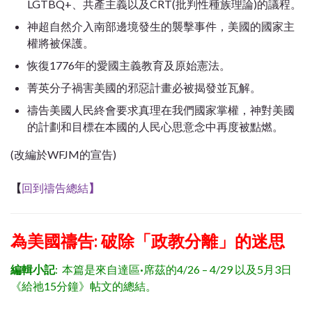
LGTBQ+、共產主義以及CRT(批判性種族理論)的議程。
神超自然介入南部邊境發生的襲擊事件，美國的國家主
權將被保護。
恢復1776年的愛國主義教育及原始憲法。
菁英分子禍害美國的邪惡計畫必被揭發並瓦解。
禱告美國人民終會要求真理在我們國家掌權，神對美國
的計劃和目標在本國的人民心思意念中再度被點燃。
(改編於WFJM的宣告)
【
回到禱告總結
】
為美國禱告: 破除「政教分離」的迷思
編輯小記
: 本篇是來自達區
·
席茲的4/26 – 4/29 以及5月3日
《給祂
15
分鐘》
帖文的總結。