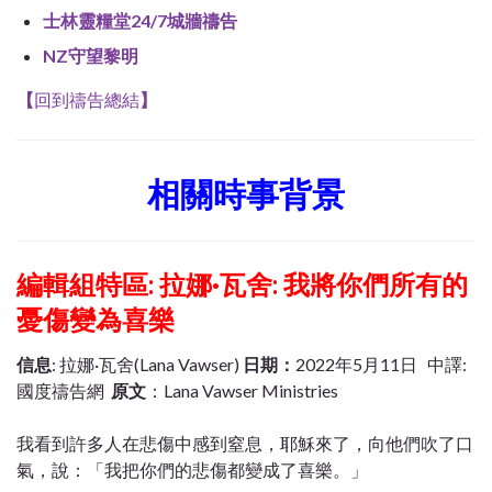
士林靈糧堂24/7城牆禱告
NZ守望黎明
【
回到禱告總結
】
相關時事背景
編輯組特區: 拉娜·瓦舍: 我將你們所有的
憂傷變為喜樂
信息
: 拉娜·瓦舍(Lana Vawser)
日期：
2022年5月11日 中譯:
國度禱告網
原文
：Lana Vawser Ministries
我看到許多人在悲傷中感到窒息，耶穌來了，向他們吹了口
氣，說：「我把你們的悲傷都變成了喜樂。」