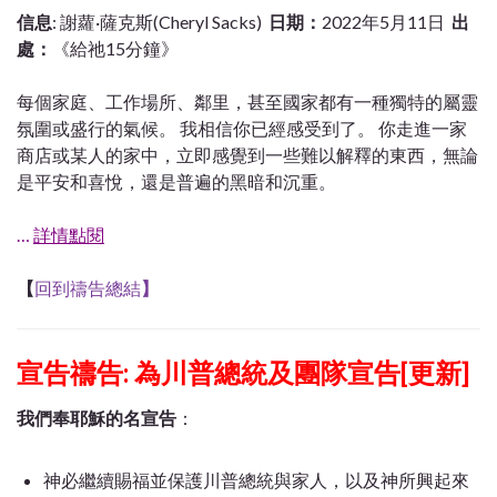
信息
: 謝蘿·薩克斯(Cheryl Sacks)
日期：
2022年5月11日
出
處：
《給祂15分鐘》
每個家庭、工作場所、鄰里，甚至國家都有一種獨特的屬靈
氛圍或盛行的氣候。
我相信你已經感受到了。
你走進一家
商店或某人的家中，立即感覺到一些難以解釋的東西，無論
是平安和喜悅，還是普遍的黑暗和沉重。
…
詳情點閱
【
回到禱告總結
】
宣告禱告: 為川普總統及團隊宣告[更新]
我們奉耶穌的名宣告
：
神必繼續賜福並保護川普總統與家人，以及神所興起來