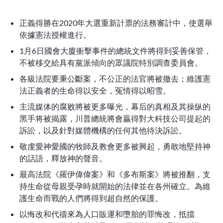
正義得勝在2020年大選重新計票的法務審計中，使選舉
依據憲法授權進行。
1月6日國會大廈衝擊事件的總統文件將得到妥善保管，
不被移交給具有黨派傾向的眾議院特別調查委員會。
各級法院要秉公斷案，不公正的法官將被撤去；維護憲
法正義者的生命得以安全，冤情得以昭雪。
主流媒体的腐败將被更多曝光，幕后的真相及其操纵的
黑手将被揭露，川普總統將會贏得對大科技公司提起的
訴訟，以及針對媒體機構的任何其他待決訴訟。
敬虔愛神愛國的牧師及教會更多被興起，勇敢地堅持神
的話語，釋放神的聲音。
最高法院
《羅伊偉偉案》
和
《多布斯案》
將被推翻，支
持生命從母親受孕時就開始的法律並在各州確立。為維
護生命而戰的人們將得到超自然的保護。
以悔改和代禱來為人口販運和墮胎的罪悔改，抵擋