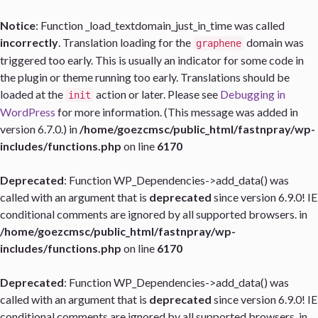
Notice
: Function _load_textdomain_just_in_time was called
incorrectly
. Translation loading for the
domain was
graphene
triggered too early. This is usually an indicator for some code in
the plugin or theme running too early. Translations should be
loaded at the
action or later. Please see
Debugging in
init
WordPress
for more information. (This message was added in
version 6.7.0.) in
/home/goezcmsc/public_html/fastnpray/wp-
includes/functions.php
on line
6170
Deprecated
: Function WP_Dependencies->add_data() was
called with an argument that is
deprecated
since version 6.9.0! IE
conditional comments are ignored by all supported browsers. in
/home/goezcmsc/public_html/fastnpray/wp-
includes/functions.php
on line
6170
Deprecated
: Function WP_Dependencies->add_data() was
called with an argument that is
deprecated
since version 6.9.0! IE
conditional comments are ignored by all supported browsers. in