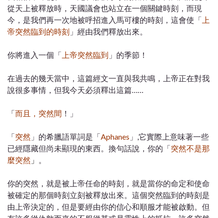
從天上被釋放時，天國議會也站立在一個關鍵時刻，而現
今，是我們再一次地被呼招進入馬可樓的時刻，這會使「
上
帝突然臨到的時刻
」經由我們釋放出來。
你將進入一個「
上帝突然臨到
」的季節！
在過去的幾天當中，這篇經文一直與我共鳴，上帝正在對我
說很多事情，但我今天必須釋出這篇……
「
而且，突然間
！」
「
突然
」的希臘語單詞是「
Aphanes
」,它實際上意味著一些
已經隱藏但尚未顯現的東西。換句話說，你的「
突然不是那
麼突然
」
。
你的突然，就是被上帝任命的時刻，就是當你的命定和使命
被確定的那個時刻立刻被釋放出來。這個突然臨到的時刻是
由上帝決定的，但是要經由你的信心和順服才能被啟動。但