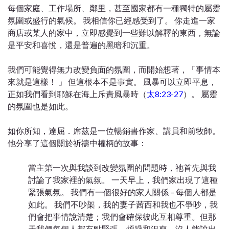
每個家庭、工作場所、鄰里，甚至國家都有一種獨特的屬靈
氛圍或盛行的氣候。
我相信你已經感受到了。
你走進一家
商店或某人的家中，立即感覺到一些難以解釋的東西，無論
是平安和喜悅，還是普遍的黑暗和沉重。
我們可能覺得無力改變負面的氛圍，而開始想著，「事情本
來就是這樣！
」
但這根本不是事實。
風暴可以立即平息，
正如我們看到耶穌在海上斥責風暴時（
太
8:23-27
）。
屬靈
的氛圍也是如此。
如你所知，達屈．席茲是一位暢銷書作家、講員和前牧師。
他分享了這個關於祈禱中權柄的故事：
當主第一次與我談到改變氛圍的問題時，祂首先與我
討論了我家裡的氣氛。
一天早上，我們家出現了這種
緊張氣氛。
我們有一個很好的家人關係
–
每個人都是
如此。
我們不吵架，我的妻子茜西和我也不爭吵，我
們會把事情說清楚；我們會確保彼此互相尊重。但那
天我們每個人都有點緊張，煩躁和沮喪，沒人能說出