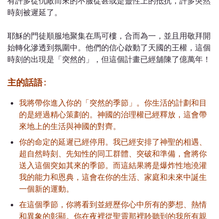
有許多從仇敵而來的不服從甚或是靈性上的抵抗，許多突然
時刻被遲延了。
耶穌的門徒順服地聚集在馬可樓，合而為一，並且用敬拜開
始轉化滲透到氛圍中。他們的信心啟動了天國的王權，這個
時刻的出現是「突然的」，但這個計畫已經舖陳了億萬年！
主的話語 :
我將帶你進入你的「突然的季節」。你生活的計劃和目
的是經過精心策劃的。神國的治理權已經釋放，這會帶
來地上的生活與神國的對齊。
你的命定的延遲已經停用。我已經安排了神聖的相遇、
超自然時刻、先知性的同工群體、突破和準備，會將你
送入這個突如其來的季節。而這結果將是爆炸性地澆灌
我的能力和恩典，這會在你的生活、家庭和未來中誕生
一個新的運動。
在這個季節，你將看到並經歷你心中所有的夢想、熱情
和異象的彰顯。你在夜裡從聖靈那裡聆聽到的我所有親