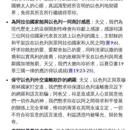
國猶太人的心眼，真認識聖經所言明的以色列地契疆
界，免得其所言所行繼續得罪祢。
為阿拉伯國家能與以色列一同商討感恩
：天父，我們為
現代歷史上的這個開創性峰會向祢獻上感謝，感謝祢讓
三位阿拉伯國家代表首次踏上以色列的國土，主耶穌的
和平架設在以色列與眾阿拉伯國家和人民之間(
賽9:6
)。
呼求祢饒恕的愛、愛鄰舍如己的愛，同時澆灌以撒的後
裔和以實馬利的後裔，祢的政權與平安在以色列與周邊
鄰國加增無窮。天父，我們大膽向祢祈求，以賽亞書19
章三國一律的應許得以成就(
賽19:23-25
)。
保守以色列外交遠離欺詐的網羅
: 天父，以色列正與眾穆
斯林國家打交道，我們懇求祢保護以色列遠離撒旦設下
的網羅和謊言欺騙；阿爸父，祢是造成眾人心並留意他
們一切作為的神，我們懇求祢在以阿之間尋求和平發展
的關係上完全掌權，惟祢的籌算在其間永遠立定，一切
不符合祢旨意的謊言迷惑、利益誘惑均被曝光、歸於無
有。