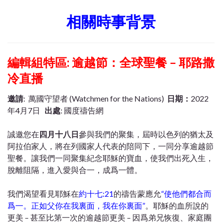
相關時事背景
編輯組特區: 逾越節：全球聖餐 – 耶路撒
冷直播
邀請
: 萬國守望者 (Watchmen for the Nations)
日期：
2022
年4月7日
出處
: 國度禱告網
誠邀您在
四月十八日
參與我們的聚集，屆時以色列的猶太及
阿拉伯家人，將在列國家人代表的陪同下，一同分享逾越節
聖餐。讓我們一同聚集紀念耶穌的寶血，使我們出死入生，
脫離阻隔，進入愛與合一，成爲一體。
我們渴望看見耶穌在
約十七:21
的禱告蒙應允
“使他們都合而
爲一。正如父你在我裏面，我在你裏面”
。耶穌的血所說的
更美 – 甚至比第一次的逾越節更美 – 因爲弟兄恢復、家庭團