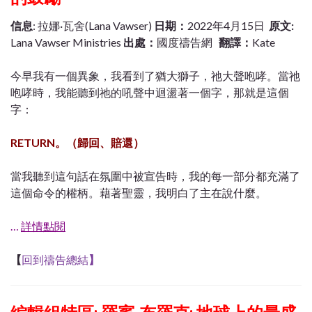
信息
: 拉娜·瓦舍(Lana Vawser)
日期：
2022年4月15日
原文:
Lana Vawser Ministries
出處：
國度禱告網
翻譯：
Kate
今早我有一個異象，我看到了猶大獅子，祂大聲咆哮。當祂
咆哮時，我能聽到祂的吼聲中迴盪著一個字，那就是這個
字：
RETURN。（歸回、賠還）
當我聽到這句話在氛圍中被宣告時，我的每一部分都充滿了
這個命令的權柄。藉著聖靈，我明白了主在說什麼。
…
詳情點閱
【
回到禱告總結
】