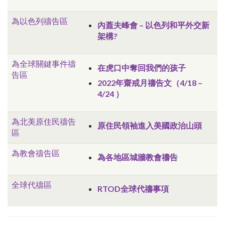
為以色列禱告區
內蓋夫峰會 – 以色列和平外交新
架構?
為全球關鍵事件禱
在虎口中奪回我們的孩子
告區
2022年齋戒月禱告文（
4/18 –
4/24
）
為北美原住民禱告
原住民領袖進入美國政治山頭
區
為教會禱告區
為各地區城牆教會禱告
全球代禱區
RTOD全球代禱事項