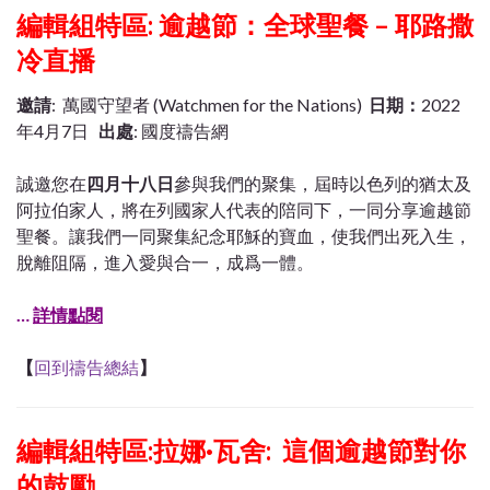
編輯組特區: 逾越節：全球聖餐 – 耶路撒
冷直播
邀請
: 萬國守望者 (Watchmen for the Nations)
日期：
2022
年4月7日
出處
: 國度禱告網
誠邀您在
四月十八日
參與我們的聚集，屆時以色列的猶太及
阿拉伯家人，將在列國家人代表的陪同下，一同分享逾越節
聖餐。讓我們一同聚集紀念耶穌的寶血，使我們出死入生，
脫離阻隔，進入愛與合一，成爲一體。
…
詳情點閱
【
回到禱告總結
】
編輯組特區:
拉娜·瓦舍: 這個逾越節對你
的鼓勵