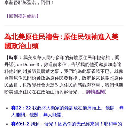
奉基督耶穌聖名，阿們！
【
回到禱告總結
】
為北美原住民禱告 : 原住民領袖進入美
國政治山頭
【
時事：
與美東華人同行多年的蘇族原住民年輕領袖，喬
丹諾(Joe Donnell)，數週前來信，告訴我們他受邀參加南達
科他州的州參議員競選之事，我們均為此事雀躍不已。就像
台灣原住民開始參政為原住民發聲後，政府越來越關照原住
民族群，也改變社會大眾對原住民的感觀與尊重，我們也期
盼美國原住民在在政治山頭興起發光。
…
詳情點閱
】
賽
22
：
22
我必將大衛家的鑰匙放在他肩頭上。他開，無
人能關。他關，無人能開。
賽60:1-2
興起，發光！因為你的光已經來到！耶和華的