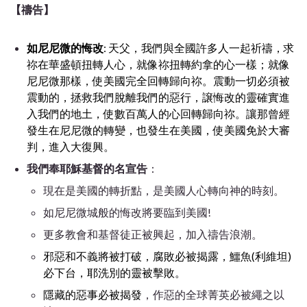
【禱告】
如尼尼微的悔改
: 天父，我們與全國許多人一起祈禱，求
祢
在華盛頓扭轉人心，就像祢扭轉約拿的心一樣；就像
尼尼微那樣，使美國完全回轉歸向祢。震動一切必須被
震動的，拯救我們脫離我們的惡行，譲悔改的靈確實進
入我們的地土，使數百萬人的心回轉歸向祢。讓那
曾經
發生在尼尼微的轉變，也發生在美國，使美國免於大審
判，進入大復興。
我們奉耶穌基督的名宣告
：
現在是美國的轉折點，是美國人心轉向神的時刻。
如尼尼微城般的悔改將要臨到美國!
更多教會和基督徒正被興起，加入禱告浪潮。
邪惡和不義將被打破，腐敗必被揭露，鱷魚(利維坦)
必下台，耶洗別的靈被擊敗。
隱藏的惡事必被揭發
，作惡的全球菁英必被繩之以