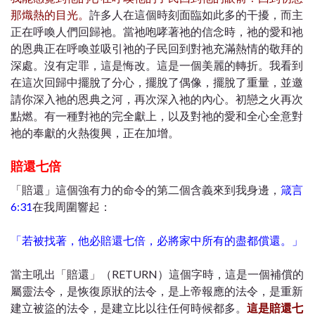
那熾熱的目光。
許多人在這個時刻面臨如此多的干擾，而主
正在呼喚人們回歸祂。當祂咆哮著祂的信念時，祂的愛和祂
的恩典正在呼喚並吸引祂的子民回到對祂充滿熱情的敬拜的
深處。沒有定罪，這是悔改。這是一個美麗的轉折。我看到
在這次回歸中擺脫了分心，擺脫了偶像，擺脫了重量，並邀
請你深入祂的恩典之河，再次深入祂的內心。初戀之火再次
點燃。有一種對祂的完全獻上，以及對祂的愛和全心全意對
祂的奉獻的火熱復興，正在加增。
賠還七倍
「賠還」這個強有力的命令的第二個含義來到我身邊，
箴言
6:31
在我周圍響起：
「若被找著，他必賠還七倍，必將家中所有的盡都償還。」
當主吼出「賠還」（RETURN）這個字時，這是一個補償的
屬靈法令，是恢復原狀的法令，是上帝報應的法令，是重新
建立被盜的法令，是建立比以往任何時候都多。
這是賠還七