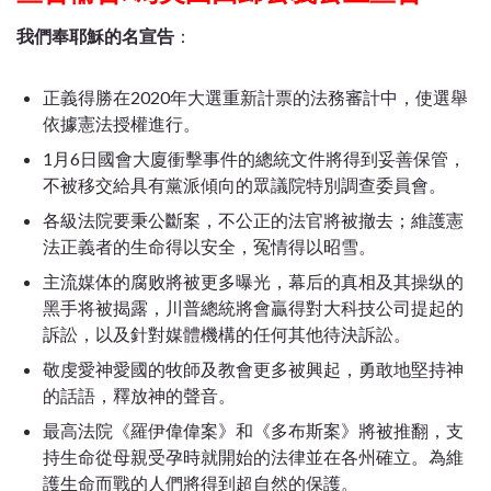
我們奉耶穌的名宣告
：
正義得勝在2020年大選重新計票的法務審計中，使選舉
依據憲法授權進行。
1月6日國會大廈衝擊事件的總統文件將得到妥善保管，
不被移交給具有黨派傾向的眾議院特別調查委員會。
各級法院要秉公斷案，不公正的法官將被撤去；維護憲
法正義者的生命得以安全，冤情得以昭雪。
主流媒体的腐败將被更多曝光，幕后的真相及其操纵的
黑手将被揭露，川普總統將會贏得對大科技公司提起的
訴訟，以及針對媒體機構的任何其他待決訴訟。
敬虔愛神愛國的牧師及教會更多被興起，勇敢地堅持神
的話語，釋放神的聲音。
最高法院
《羅伊偉偉案》
和
《多布斯案》
將被推翻，支
持生命從母親受孕時就開始的法律並在各州確立。為維
護生命而戰的人們將得到超自然的保護。