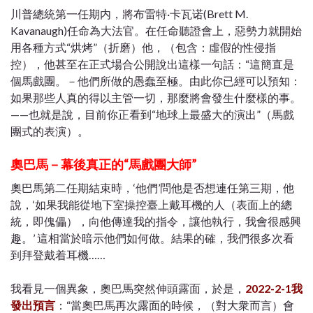
川普總統第一任期内，將布雷特·卡瓦诺(Brett M.
Kavanaugh)任命為大法官。在任命聽證會上，惡勢力就開始
用各種方式“烘烤”（折磨）他，（包含：虛假的性侵指
控），他甚至在正式場合公開說出這樣一句話：“這簡直是
個馬戲團。－他們所做的愚蠢至極。由此你已經可以預知：
如果那些人真的得以主管一切，那麼將會發生什麼樣的事。
——也就是說，目前你正看到“地球上最盛大的演出”（馬戲
團式的表演）。
奧巴馬－幕後真正的“馬戲團大師”
奧巴馬第二任期結束時，‘他們’問他是否想連任第三期，他
說，‘如果我能從地下室操控臺上戴耳機的人（表面上的總
統，即傀儡），向他傳達我的指令，讓他執行，我會很感興
趣。’ 這相當於暗示他們如何做。結果的確，我們很多次看
到拜登戴着耳機……
我看見一個異象，奧巴馬突然伸頭露面，於是，
2022-2-1我
發出預言
：“當奧巴馬再次露面的時候，（對大衆而言）會