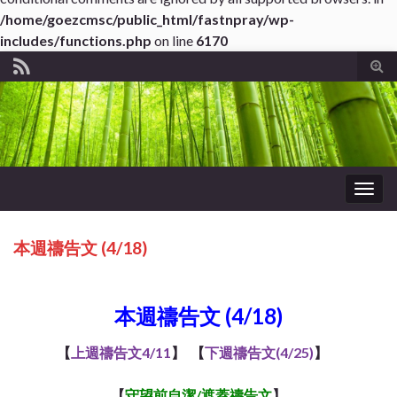
/home/goezcmsc/public_html/fastnpray/wp-
includes/functions.php
on line
6170
Tog
sear
for
Togg
navig
本週禱告文 (4/18)
ub*About WordPress
本週禱告文 (4/18)
【
上週禱告文4/11
】 【
下週禱告文(4/25)
】
【
守望前自潔/遮蓋
禱告文
】