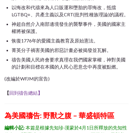
以悔改和代禱來為人口販運和墮胎的罪悔改，抵擋
LGTBQ+、共產主義以及CRT(批判性種族理論)的議程。
神超自然介入南部邊境發生的襲擊事件，美國的國家主
權將被保護。
恢復1776年的愛國主義教育及原始憲法。
菁英分子禍害美國的邪惡計畫必被揭發並瓦解。
禱告美國人民終會要求真理在我們國家掌權，神對美國
的計劃和目標在本國的人民心思意念中再度被點燃。
(改編於WFJM的宣告)
【
回到禱告總結
】
為美國禱告: 野獸之腹 – 華盛頓特區
編輯小記:
本篇是根據先知珍·漢蒙於4月1日所釋放的先知性