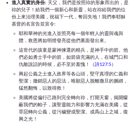
進入真實的身份:
天父，我們是按照祢的形象而出的，是
祢的兒子！給我們一個新心和新靈，站在祢給我們的位
份上來治理美國，祝福下一代，奪回失地！我們奉耶穌
基督的名宣告並宣令:
耶和華神的光進入並照亮每一個年輕人的靈與魂與
體，救恩將如明燈發亮從他們裏面發出來。
這世代的孩童是蒙神揀選的精兵，是神手中的箭。他
們必如勇士手中的箭，如箭袋充滿的人，在城門口和
仇敵說話的時候，必不至於羞愧！（
詩127:5
）
興起公義之士進入政界等各山頭，堅守真理的仁義和
聖潔；撤銷惡人的惡法，唯願惡人脫離撒旦的捆綁，
猛然翻悔，以致得救！
美國將從偏行己路到完全轉向祢，打開天窗，揭開矇
蔽我們的帕子，讓聖靈能力和影響力充滿在美國，從
罪惡轉向公義，從污穢變成聖潔。成爲山上之城，復
興之光！