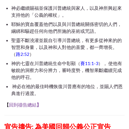
神必繼續賜福並保護川普總統與家人，以及神所興起來
支持他的「公義的權杖」。
耶穌的寶血覆蓋他們以及與川普總統關係密切的人們，
綑綁和驅趕任何向他們所施的巫術或咒語。
聖靈不斷澆灌並親自引導川普總統，有更多從神來的的
智慧和身量，以及神和人對他的喜愛，都一齊增長。
（
路2:52
）
神的七靈在川普總統生命中彰顯（
賽11:1-3
）， 使他有
敏銳的洞察力和分辨力，審時度勢，機智果斷繼續完成
他的呼召。
神必在祂的最佳時機恢復川普應有的地位，並賜人們恩
典進行過渡。
【
回到禱告總結
】
宣告禱告:
為美國回歸公義公正宣告