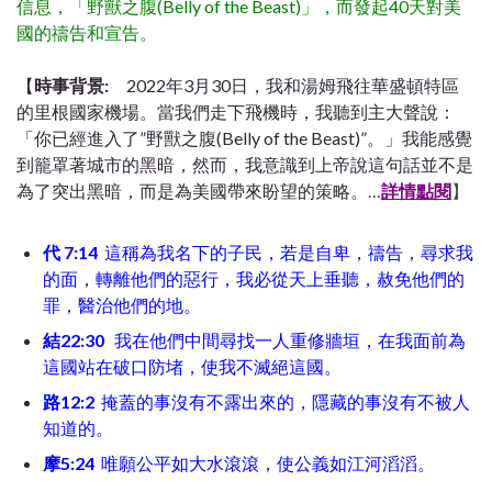
信息，「野獸之腹(Belly of the Beast)」，而發起40天對美
國的禱告和宣告。
【
時事背景:
2022年3月30日，我和湯姆飛往華盛頓特區
的里根國家機場。當我們走下飛機時，我聽到主大聲說：
「你已經進入了”野獸之腹(Belly of the Beast)”。」我能感覺
到籠罩著城市的黑暗，然而，我意識到上帝說這句話並不是
為了突出黑暗，而是為美國帶來盼望的策略。
…
詳情點閱
】
代 7:14
這稱為我名下的子民，若是自卑，禱告，尋求我
的面，轉離他們的惡行，我必從天上垂聽，赦免他們的
罪，醫治他們的地。
結22:30
我在他們中間尋找一人重修牆垣，在我面前為
這國站在破口防堵，使我不滅絕這國。
路12:2
掩蓋的事沒有不露出來的，隱藏的事沒有不被人
知道的。
摩5:24
唯願公平如大水滾滾，使公義如江河滔滔。