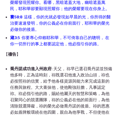
榮耀發現照耀你。看哪，黑暗遮蓋大地，幽暗遮蓋萬
民，耶和華卻要顯現照耀你；他的榮耀要現在你身上。
賽58:8
這樣，你的光就必發現如早晨的光，你所得的醫
治要速速發明，你的公義必在你前面行，耶和華的榮光
必做你的後盾。
箴3:5
你要專心仰賴耶和華，不可倚靠自己的聰明，
在
你一切所行的事上都要認定他，他必指引你的路。
【
禱告
】
喬丹諾成功進入州政府
: 天父， 祢早已選召喬丹諾並預備
他多時，正為這時刻，祢既選召他進入政治山頭，祢也
必按照祢的信實，給予他各樣資源與能力來完成這新的
任務與旅程。大大膏抹他，使他剛強壯膽，凡事認定
祢。祢必指引他的路，賜給他屬天的智慧和策略，為他
召聚同心的競選團隊，祢的公義必在他的前面行，為他
清除競選障礙，祢的榮光必做喬丹諾的後盾。祢的恩惠
必如盾牌般環繞在他四圍，親自為他爭戰，不但使他在