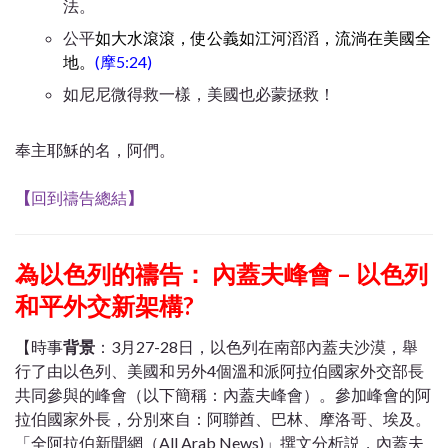
法。
公平
如大水滾滾，使公義如江河滔滔，流淌在美國全
地。
(摩5:24)
如尼尼微得救一樣，美國也必蒙拯救！
奉主耶穌的名，阿們。
【
回到禱告總結
】
為以色列的禱告： 內蓋夫峰會 – 以色列
和平外交新架構?
【時事
背景
：3月27-28日，以色列在南部內蓋夫沙漠，舉
行了由以色列、美國和另外4個溫和派阿拉伯國家外交部長
共同參與的峰會（以下簡稱：內蓋夫峰會）。參加峰會的阿
拉伯國家外長，分別來自：阿聯酋、巴林、摩洛哥、埃及。
「全阿拉伯新聞網（All Arab News)」撰文分析説，內蓋夫