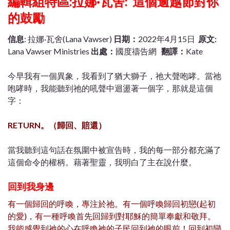
編輯組特區:
拉娜·瓦舍: 這個逾越節對你
的鼓勵
信息
: 拉娜·瓦舍(Lana Vawser)
日期：
2022年4月15日
原文:
Lana Vawser Ministries
出處：
國度禱告網
翻譯：
Kate
今早我有一個異象，我看到了猶大獅子，祂大聲咆哮。當祂
咆哮時，我能聽到祂的吼聲中迴盪著一個字，那就是這個
字：
RETURN。（歸回、賠還）
當我聽到這句話在氛圍中被宣告時，我的每一部分都充滿了
這個命令的權柄。藉著聖靈，我明白了主在說什麼。
回到我身邊
有一個歸回的呼喚，專注於祂。有一個呼喚歸回初戀(起初
的愛)，有一種呼喚首先回歸到對耶穌的簡單奉獻和敬拜。
我能感覺到祂的心在呼喚祂的子民回到祂的眼前！回到初戀