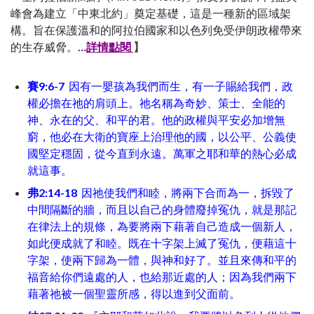
峰會為建立「中東北約」奠定基礎，這是一種新的區域架
構。旨在保護溫和的阿拉伯國家和以色列免受伊朗政權帶來
的生存威脅。
…
詳情點閱
】
賽9:6-7
因有一嬰孩為我們而生，有一子賜給我們，政
權必擔在祂的肩頭上。祂名稱為奇妙、策士、全能的
神、永在的父、和平的君。他的政權與平安必加增無
窮，他必在大衛的寶座上治理他的國，以公平、公義使
國堅定穩固，從今直到永遠。萬軍之耶和華的熱心必成
就這事。
弗2:14-18
因祂使我們和睦，將兩下合而為一，拆毀了
中間隔斷的牆，而且以自己的身體廢掉冤仇，就是那記
在律法上的規條，為要將兩下藉著自己造成一個新人，
如此便成就了和睦。既在十字架上滅了冤仇，便藉這十
字架，使兩下歸為一體，與神和好了。並且來傳和平的
福音給你們遠處的人，也給那近處的人；因為我們兩下
藉著祂被一個聖靈所感，得以進到父面前。