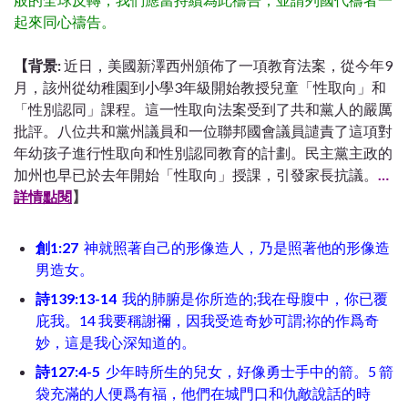
起來同心禱告。
【背景:
近日，美國新澤西州頒佈了一項教育法案，從今年9
月，該州從幼稚園到小學3年級開始教授兒童「性取向」和
「性別認同」課程。這一性取向法案受到了共和黨人的嚴厲
批評。八位共和黨州議員和一位聯邦國會議員譴責了這項對
年幼孩子進行性取向和性別認同教育的計劃。民主黨主政的
加州也早已於去年開始「性取向」授課，引發家長抗議。
…
詳情點閱
】
創1:27
神就照著自己的形像造人，乃是照著他的形像造
男造女。
詩139:13-14
我的肺腑是你所造的;我在母腹中，你已覆
庇我。14 我要稱謝禰，因我受造奇妙可謂;祢的作爲奇
妙，這是我心深知道的。
詩127:4-5
少年時所生的兒女，好像勇士手中的箭。5 箭
袋充滿的人便爲有福，他們在城門口和仇敵說話的時