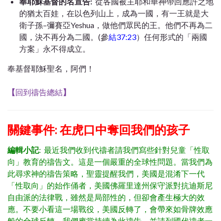
奉耶穌基督的名宣告:
從各國被主耶和華神帶回應許之地
的猶太百娃，在以色列山上，成為一國，有一王就是大
衛子孫–彌賽亞Yeshua，做他們眾民的王。他們不再為二
國，決不再分為二國。(參
結37:23
）任何形式的「兩國
方案」永不得成立。
奉基督耶穌聖名，阿們！
【
回到禱告總結
】
關鍵事件: 在虎口中奪回我們的孩子
編輯小記
: 最近我們收到代禱者請我們寫些針對兒童「性取
向」教育的禱告文。這是一個嚴重的全球性問題。當我們為
此尋求神的禱告策略，聖靈提醒我們，美國是混淆下一代
「性取向」的始作俑者，美國佛羅里達州保守派對抗迪斯尼
自由派的法律戰，雖然是局部性的，但卻會產生極大的效
應。不要小看這一場戰役，美國反轉了，會帶來如骨牌效應
般的全球反轉，我們應當持續為此禱告，並請列國代禱者一