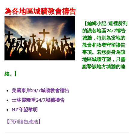
為各地區城牆教會禱告
【
編輯小記: 這裡所列
的識各地區24/7禱告
城牆，特別為當地的
教會和牧者守望禱告
事項。若您委身為該
地區
城牆守望，只需
點擊該地方城牆的連
結。
】
美國東岸24/7城牆教會禱告
士林靈糧堂24/7城牆禱告
NZ守望黎明
【
回到禱告總結
】