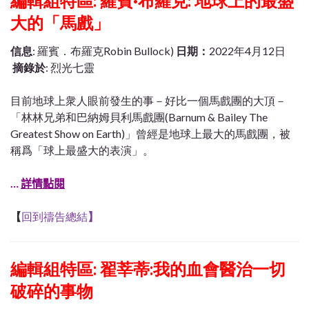
編輯組特區: 羅賓·布羅克: 地球上的最盛
大的「馬戲」
信息
: 羅賓．布羅克Robin Bullock)
日期：
2022年4月12日
摘錄於
: 烈光七靈
目前地球上衆人眼前發生的事－好比一個馬戲團的大頂－
「林林兄弟和巴納姆貝利馬戲團(Barnum & Bailey The
Greatest Show on Earth)」曾經是地球上最大的馬戲團，被
稱爲「球上最盛大的表演」。
…
詳情點閱
【
回到禱告總結
】
編輯組特區: 翟莘蒂:我的血會醫治一切
破碎的事物