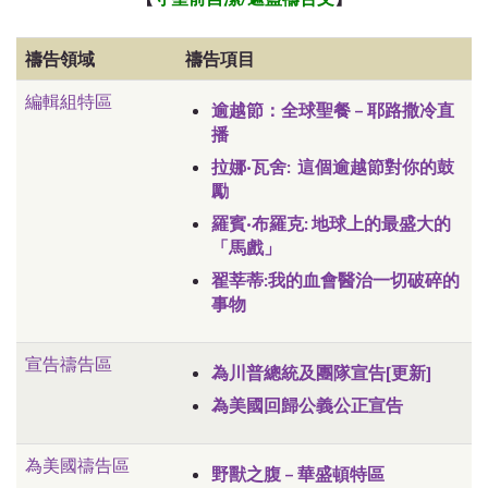
禱告領域
禱告項目
編輯組特區
逾越節：全球聖餐 – 耶路撒冷直
播
拉娜·瓦舍: 這個逾越節對你的鼓
勵
羅賓·布羅克: 地球上的最盛大的
「馬戲」
翟莘蒂:我的血會醫治一切破碎的
事物
宣告禱告區
為川普總統及團隊宣告[更新]
為美國回歸公義公正宣告
為美國禱告區
野獸之腹 – 華盛頓特區