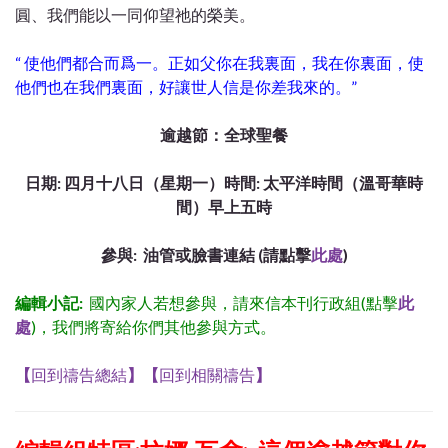
圓、我們能以一同仰望祂的榮美。
“ 使他們都合而爲一。正如父你在我裏面，我在你裏面，使
他們也在我們裏面，好讓世人信是你差我來的。”
逾越節：全球聖餐
日期: 四月十八日（星期一）時間: 太平洋時間（溫哥華時
間）早上五時
參與: 油管或臉書連結 (請點擊
此處
)
編輯小記:
國內家人若想參與，請來信本刊行政組(點擊
此
處
)，我們將寄給你們其他參與方式。
【
回到禱告總結
】
【
回到相關禱告
】