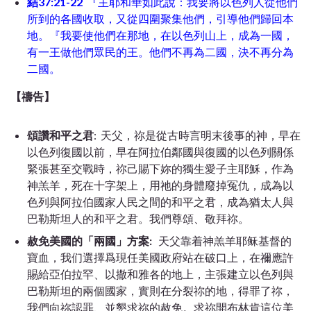
結37:21-22
『主耶和華如此說：我要將以色列人從他們
所到的各國收取，又從四圍聚集他們，引導他們歸回本
地。『我要使他們在那地，在以色列山上，成為一國，
有一王做他們眾民的王。他們不再為二國，決不再分為
二國。
【禱告】
頌讚和平之君
: 天父，祢是從古時言明末後事的神，早在
以色列復國以前，早在阿拉伯鄰國與復國的以色列關係
緊張甚至交戰時，祢己賜下妳的獨生愛子主耶穌，作為
神羔羊，死在十字架上，用祂的身體廢掉冤仇，成為以
色列與阿拉伯國家人民之間的和平之君，成為猶太人與
巴勒斯坦人的和平之君。我們尊頌、敬拜祢。
赦免美國的「兩國」方案:
天父靠着神羔羊耶稣基督的
寶血，我们選擇爲現任美國政府站在破口上，在禰應許
賜給亞伯拉罕、以撒和雅各的地上，主張建立以色列與
巴勒斯坦的兩個國家，實則在分裂祢的地，得罪了祢，
我們向祢認罪、並懇求祢的赦免。求祢開布林肯這位美