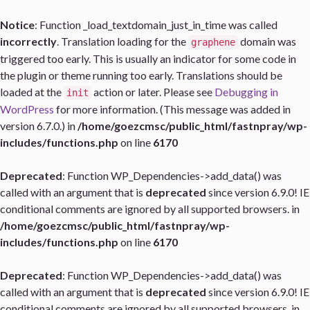
Notice
: Function _load_textdomain_just_in_time was called
incorrectly
. Translation loading for the
domain was
graphene
triggered too early. This is usually an indicator for some code in
the plugin or theme running too early. Translations should be
loaded at the
action or later. Please see
Debugging in
init
WordPress
for more information. (This message was added in
version 6.7.0.) in
/home/goezcmsc/public_html/fastnpray/wp-
includes/functions.php
on line
6170
Deprecated
: Function WP_Dependencies->add_data() was
called with an argument that is
deprecated
since version 6.9.0! IE
conditional comments are ignored by all supported browsers. in
/home/goezcmsc/public_html/fastnpray/wp-
includes/functions.php
on line
6170
Deprecated
: Function WP_Dependencies->add_data() was
called with an argument that is
deprecated
since version 6.9.0! IE
conditional comments are ignored by all supported browsers. in