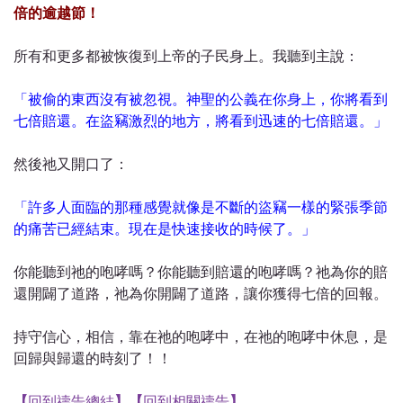
倍的逾越節！
所有和更多都被恢復到上帝的子民身上。我聽到主說：
「被偷的東西沒有被忽視。神聖的公義在你身上，你將看到
七倍賠還。在盜竊激烈的地方，將看到迅速的七倍賠還。」
然後祂又開口了：
「許多人面臨的那種感覺就像是不斷的盜竊一樣的緊張季節
的痛苦已經結束。現在是快速接收的時候了。」
你能聽到祂的咆哮嗎？你能聽到賠還的咆哮嗎？祂為你的賠
還開闢了道路，祂為你開闢了道路，讓你獲得七倍的回報。
持守信心，相信，靠在祂的咆哮中，在祂的咆哮中休息，是
回歸與歸還的時刻了！！
【
回到禱告總結
】
【
回到相關禱告
】