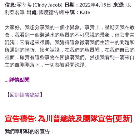
信息
: 翟莘蒂 (Cindy Jacob)
日期：
2022年4月9日
來源:
以
利亞名單
出處
: 國度禱告網
中譯：
Kate
大家好。我想分享我的一個小異象。事實上，星期天我在教
會，我看到一個裝滿水的容器的不可思議的景象，但它非常
混濁；它看起來很髒。我覺得這象徵著我們生活中的問題和
所遇到的挫折。換句話說，在我們的容器裡，在我們自己的
裡面，確實有這些事物在困擾著我們。然後我看到一滴來自
主的血剛剛落下，一切都被瞬間洗淨。
…
詳情點閱
【
回到禱告總結
】
宣告禱告: 為川普總統及團隊宣告[更新]
我們奉耶穌的名宣告
：