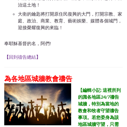
治這土地！
大衛的鑰匙將打開原住民復興的大門，打開宗教、家
庭、政治、商業、教育、藝術娛樂、媒體各個城門，
迎接榮耀復興的來臨！
奉耶穌基督的名，阿們!
【
回到禱告總結
】
為各地區城牆教會禱告
【
編輯小記: 這裡所列
的識各地區24/7禱告
城牆，特別為當地的
教會和牧者守望禱告
事項。若您委身為該
地區
城牆守望，只需