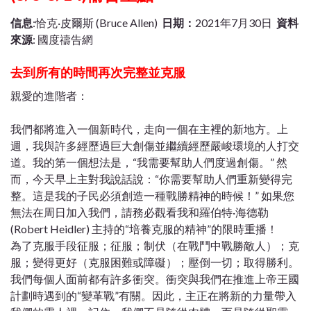
信息
:恰克·皮爾斯 (Bruce Allen)
日期：
2021年7月30日
資料
來源
: 國度禱告網
去到所有的時間再次完整並克服
親愛的進階者：
我們都將進入一個新時代，走向一個在主裡的新地方。上
週，我與許多經歷過巨大創傷並繼續經歷嚴峻環境的人打交
道。我的第一個想法是，“我需要幫助人們度過創傷。” 然
而，今天早上主對我說話說：“你需要幫助人們重新變得完
整。這是我的子民必須創造一種戰勝精神的時候！” 如果您
無法在周日加入我們，請務必觀看我和羅伯特·海德勒
(Robert Heidler) 主持的“培養克服的精神”的限時重播！
為了克服手段征服；征服；制伏（在戰鬥中戰勝敵人）；克
服；變得更好（克服困難或障礙）；壓倒一切；取得勝利。
我們每個人面前都有許多衝突。衝突與我們在推進上帝王國
計劃時遇到的“變革戰”有關。因此，主正在將新的力量帶入