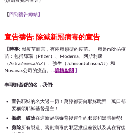
【
回到禱告總結
】
宣告禱告: 除滅新冠病毒的宣告
【時事:
就疫苗而言，有兩種類型的疫苗。一種是mRNA疫
苗：包括輝瑞（Pfizer）、Moderna、阿斯利康
（AstraZeneca/AZ）、強生（JohnsonJohnson/JJ）和
Novavax公司的疫苗。
…
詳情點閱
】
奉耶穌基督的名，我們:
宣告
耶穌的名大過一切！萬膝都要向耶穌跪拜！萬口都
要稱頌耶穌基督是主！
捆綁
、
破除
在這新冠病毒背後運作的邪靈和黑暗權勢!
剪除
所有製造、籌劃病毒的邪惡撒但差役以及其在背後