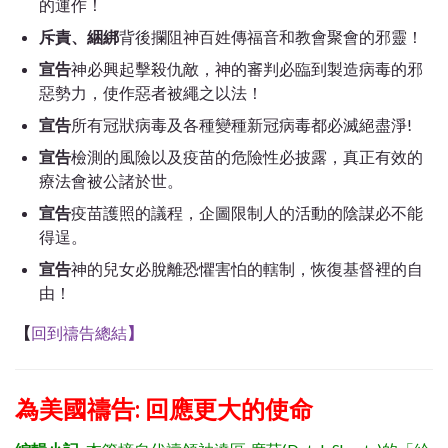
的運作！
斥責、綑綁
背後攔阻神百姓傳福音和教會聚會的邪靈！
宣告
神必興起擊殺仇敵，神的審判必臨到製造病毒的邪
惡勢力，使作惡者被繩之以法！
宣告
所有冠狀病毒及各種變種新冠病毒都必滅絕盡淨!
宣告
檢測的風險以及疫苗的危險性必披露，真正有效的
療法會被公諸於世。
宣告
疫苗護照的議程，企圖限制人的活動的陰謀必不能
得逞。
宣告
神的兒女必脫離恐懼害怕的轄制，恢復基督裡的自
由！
【
回到禱告總結
】
為美國禱告: 回應更大的使命