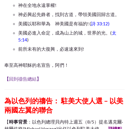
神在全地永遠掌權!
神必興起先鋒者，找到古道，帶領美國回歸古道。
美國以耶和華為 神美國是有福的! (
詩 33:12)
美國必進入命定，成為山上的城，世界的光。(
太
5:14
)
前所未有的大復興，必速速來到!
奉至高神耶穌的名宣告，阿們！
【
回到禱告總結
】
為以色列的禱告： 駐美大使人選 – 以美
兩國左翼的聯合
【
時事背景
：以色列總理貝內特上週五（8/5）提名邁克爾·
赫爾佐格(Michael Herzog)出任以色列駐美大使。
…
詳情點