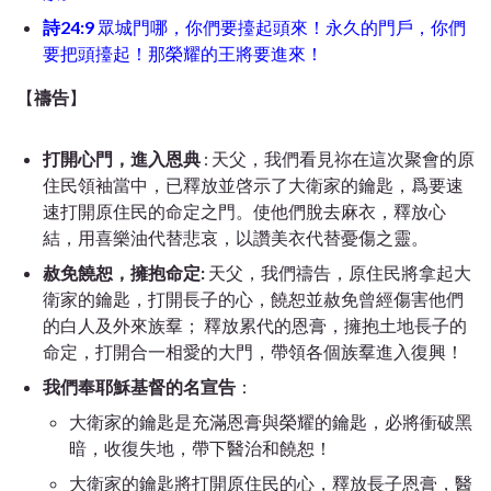
詩24:9
眾城門哪，你們要擡起頭來！永久的門戶，你們
要把頭擡起！那榮耀的王將要進來！
【
禱告
】
打開心門，進入恩典
: 天父，我們看見祢在這次聚會的原
住民領袖當中，已釋放並啓示了大衛家的鑰匙，爲要速
速打開原住民的命定之門。使他們脫去麻衣，釋放心
結，用喜樂油代替悲哀，以讚美衣代替憂傷之靈。
赦免饒恕，擁抱命定:
天父，我們禱告，原住民將拿起大
衛家的鑰匙，打開長子的心，饒恕並赦免曾經傷害他們
的白人及外來族羣； 釋放累代的恩膏，擁抱土地長子的
命定，打開合一相愛的大門，帶領各個族羣進入復興！
我們奉耶穌基督的名宣告
：
大衛家的鑰匙是充滿恩膏與榮耀的鑰匙，必將衝破黑
暗，收復失地，帶下醫治和饒恕！
大衛家的鑰匙將打開原住民的心，釋放長子恩膏，醫