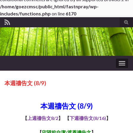
/home/goezcmsc/public_html/fastnpray/wp-
includes/functions.php
on line
6170
Tog
sear
for
Togg
navig
本週禱告文 (8/9)
*About WordPress
本週禱告文 (8/9)
【
上週禱告文8/2
】 【
下週禱告文(8/16)
】
【
守望前自潔/遮蓋
禱告文
】