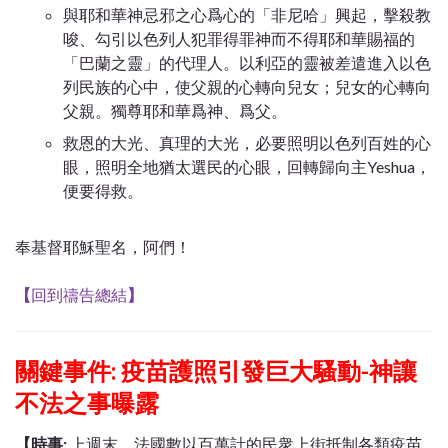
與耶和華神忌邪之心爲心的「非尼哈」興起，擊殺教
唆、勾引以色列人犯罪得罪神而不得耶和華賜福的
「巴蘭之靈」的代理人。以利亞的靈被差遣進入以色
列民族的心中，使父親的心轉向兒女；兒女的心轉向
父親。獨尊耶和華爲神、爲父。
救恩的大光、真理的大光，必要照明以色列百姓的心
眼，照明全地猶太選民的心眼，回轉歸向主Yeshua，
便要得救。
奉基督耶穌聖名，阿們！
【
回到禱告總結
】
關鍵事件: 疫苗護照引發巨大騷動-神讓
不法之事曝露
【時事:
上週末，法國數以百萬計的民衆上街抵制各類疫苗