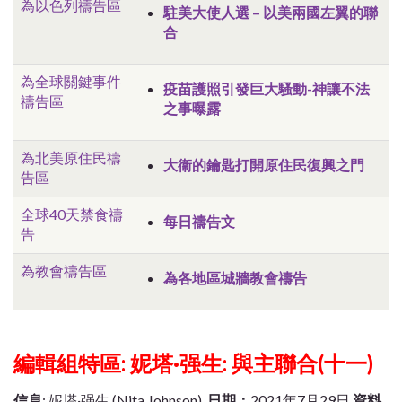
為以色列禱告區
駐美大使人選 – 以美兩國左翼的聯
合
為全球關鍵事件
疫苗護照引發巨大騷動-神讓不法
禱告區
之事曝露
為北美原住民禱
大衞的鑰匙打開原住民復興之門
告區
全球40天禁食禱
每日禱告文
告
為教會禱告區
為各地區城牆教會禱告
編輯組特區: 妮塔·强生: 與主聯合(十一)
信息
: 妮塔·强生 (Nita Johnson)
日期：
2021年7月29日
資料