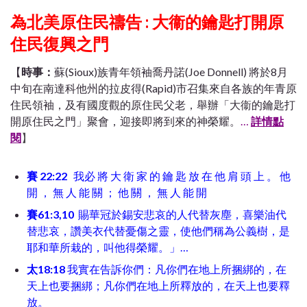
為北美原住民禱告 : 大衞的鑰匙打開原
住民復興之門
【
時事：
蘇(Sioux)族青年領袖喬丹諾(Joe Donnell) 將於8月
中旬在南達科他州的拉皮得(Rapid)市召集來自各族的年青原
住民領袖，及有國度觀的原住民父老，舉辦「大衞的鑰匙打
開原住民之門」聚會，迎接即將到來的神榮耀。
…
詳情點
閱
】
賽 22:22
我必 將 大 衛 家 的 鑰 匙 放 在 他 肩 頭 上 。 他
開 ， 無 人 能 關 ； 他 關 ， 無 人 能 開
賽61:3,10
賜華冠於錫安悲哀的人代替灰塵，喜樂油代
替悲哀，讚美衣代替憂傷之靈，使他們稱為公義樹，是
耶和華所栽的，叫他得榮耀。」…
太18:18
我實在告訴你們：凡你們在地上所捆綁的，在
天上也要捆綁；凡你們在地上所釋放的，在天上也要釋
放。