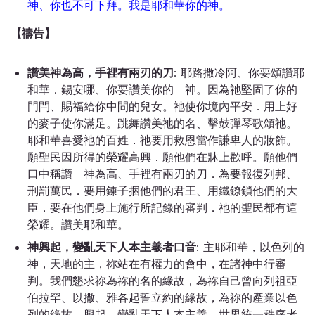
神、你也不可下拜。我是耶和華你的神。
【禱告】
讚美神為高，手裡有兩刃的刀
: 耶路撒冷阿、你要頌讚耶
和華．錫安哪、你要讚美你的 神。因為祂堅固了你的
門閂、賜福給你中間的兒女。祂使你境內平安．用上好
的麥子使你滿足。跳舞讚美祂的名、擊鼓彈琴歌頌祂。
耶和華喜愛祂的百姓．祂要用救恩當作謙卑人的妝飾。
願聖民因所得的榮耀高興．願他們在牀上歡呼。願他們
口中稱讚 神為高、手裡有兩刃的刀．為要報復列邦、
刑罰萬民．要用鍊子捆他們的君王、用鐵鐐鎖他們的大
臣．要在他們身上施行所記錄的審判．祂的聖民都有這
榮耀。讚美耶和華。
神興起，變亂天下人本主羲者口音
: 主耶和華，以色列的
神，天地的主，祢站在有權力的會中，在諸神中行審
判。我們懇求祢為祢的名的緣故，為祢自己曾向列祖亞
伯拉罕、以撒、雅各起誓立約的緣故，為祢的產業以色
列的緣故，興起，變亂天下人本主羲、世界統一秩序者