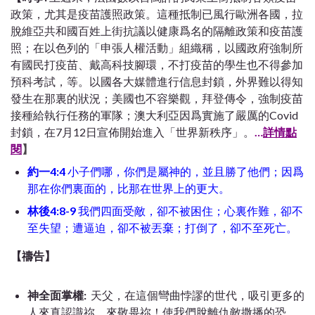
政策，尤其是疫苗護照政策。這種抵制已風行歐洲各國，拉
脫維亞共和國百姓上街抗議以健康爲名的隔離政策和疫苗護
照；在以色列的「申張人權活動」組織稱，以國政府強制所
有國民打疫苗、戴高科技腳環，不打疫苗的學生也不得參加
預科考試，等。以國各大媒體進行信息封鎖，外界難以得知
發生在那裏的狀況；美國也不容樂觀，拜登傳令，強制疫苗
接種給執行任務的軍隊；澳大利亞因爲實施了嚴厲的Covid
封鎖，在7月12日宣佈開始進入「世界新秩序」。
…
詳情點
閱
】
約一4:4
小子們哪，你們是屬神的，並且勝了他們；因爲
那在你們裏面的，比那在世界上的更大。
林後4:8-9
我們四面受敵，卻不被困住；心裏作難，卻不
至失望；遭逼迫，卻不被丟棄；打倒了，卻不至死亡。
【禱告】
神全面掌權:
天父，在這個彎曲悖謬的世代，吸引更多的
人來真認識祢，來敬畏祢！使我們脫離仇敵撒播的恐