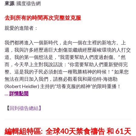
來源
: 國度禱告網
去到所有的時間再次完整並克服
親愛的進階者：
我們都將進入一個新時代，走向一個在主裡的新地方。上
週，我與許多經歷過巨大創傷並繼續經歷嚴峻環境的人打交
道。我的第一個想法是，“我需要幫助人們度過創傷。” 然
而，今天早上主對我說話說：“你需要幫助人們重新變得完
整。這是我的子民必須創造一種戰勝精神的時候！” 如果您
無法在周日加入我們，請務必觀看我和羅伯特·海德勒
(Robert Heidler) 主持的“培養克服的精神”的限時重播！
…
詳情點閱
【
回到禱告總結
】
編輯組特區: 全球40天禁食禱告 和 61天