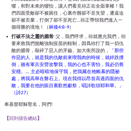
懼，和對未來的懼怕，讓人們看見祢正在全面掌權！我
們四面受敵卻不被困住，心裏作難卻不至失望，遭逼迫
卻不被丟棄，打倒了卻不至死亡…祢正帶領我們進入一
個得勝的境地！（
林後4:8-9
）
打破不法之靈的腮骨
: 父，我們呼求，祢就應允我們，祢
要來救我們脫離強制疫苗的轄制，因爲祢打了我一切仇
敵的腮骨，敲碎了惡人的牙齒。如大衛所說的，
「那些
作惡的人，就是我的仇敵前來喫我肉的時候，就絆跌撲
倒，雖有軍兵安營攻擊我，我的心也不害怕，我必仍舊
安穩。… 主必暗暗地保守我，把我藏在祂帳幕的隱祕
處，將我高舉在磐石上。現在我得以昂首高過四面的仇
敵，我要在他的賬目裏歡然獻祭，唱詩歌頌耶和華。」
（詩27）
奉基督耶穌聖名，阿們!
【
回到禱告總結
】