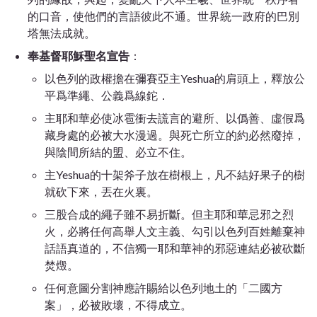
的口音，使他們的言語彼此不通。世界統一政府的巴別
塔無法成就。
奉基督耶穌聖名宣告
：
以色列的政權擔在彌賽亞主Yeshua的肩頭上，釋放公
平爲準繩、公義爲線鉈．
主耶和華必使冰雹衝去謊言的避所、以僞善、虛假爲
藏身處的必被大水漫過。與死亡所立的約必然廢掉，
與陰間所結的盟、必立不住。
主Yeshua的十架斧子放在樹根上，凡不結好果子的樹
就砍下來，丟在火裏。
三股合成的繩子雖不易折斷。但主耶和華忌邪之烈
火，必將任何高舉人文主義、勾引以色列百姓離棄神
話語真道的，不信獨一耶和華神的邪惡連結必被砍斷
焚燬。
任何意圖分割神應許賜給以色列地土的「二國方
案」，必被敗壞，不得成立。