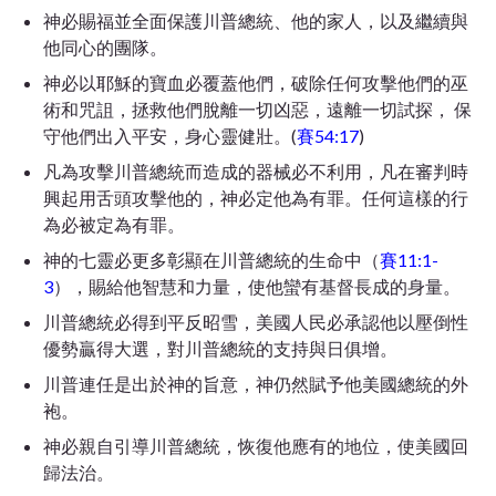
神必賜福並全面保護川普總統、他的家人，以及繼續與
他同心的團隊。
神必以耶穌的寶血必覆蓋他們，破除任何攻擊他們的巫
術和咒詛，拯救他們脫離一切凶惡，遠離一切試探， 保
守他們出入平安，身心靈健壯。(
賽54:17
)
凡為攻擊川普總統而造成的器械必不利用，凡在審判時
興起用舌頭攻擊他的，神必定他為有罪。任何這樣的行
為必被定為有罪。
神的七靈必更多彰顯在川普總統的生命中（
賽11:1-
3
），賜給他智慧和力量，使他蠻有基督長成的身量。
川普總統必得到平反昭雪，美國人民必承認他以壓倒性
優勢贏得大選，對川普總統的支持與日俱增。
川普連任是出於神的旨意，神仍然賦予他美國總統的外
袍。
神必親自引導川普總統，恢復他應有的地位，使美國回
歸法治。