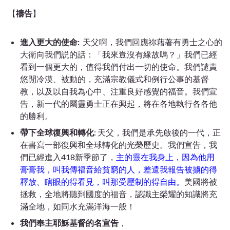
【
禱告
】
進入更大的使命:
天父啊，我們回應祢藉著有勇士之心的
大衛向我們説的話：「我來豈沒有緣故嗎？」我們已經
看到一個更大的，值得我們付出一切的使命。我們譴責
悠閒冷漠、被動的，充滿宗教儀式和例行公事的基督
教，以及以自我為心中、注重良好感覺的福音。我們宣
告，新一代的屬靈勇士正在興起，將在各地執行各各他
的勝利。
帶下全球復興和轉化
: 天父，我們是承先啟後的一代，正
在書寫一部復興和全球轉化的光榮歷史。我們宣告，我
們已經進入418新季節了，
主的靈在我身上，因為他用
膏膏我，叫我傳福音給貧窮的人，差遣我報告被擄的得
釋放、瞎眼的得看見，叫那受壓制的得自由。
美國將被
拯救，全地將聽到國度的福音，認識主榮耀的知識將充
滿全地，如同水充滿洋海一般！
我們奉主耶穌基督的名宣告
，