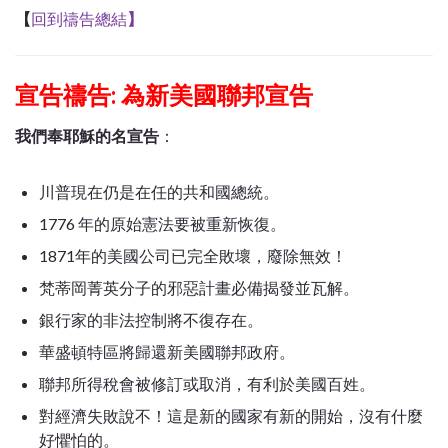
【
回到禱告總結
】
宣告禱告:
為新美國聯邦宣告
我們奉耶穌的名宣告
：
川普現在仍是在任的共和國總統。
1776 年的原始憲法要被重新恢復。
1871年的美國公司已完全敗壞，廢除無效！
梵蒂岡菁英分子的邪惡計畫必備揭發並瓦解。
銀行家的非法控制將不復存在。
華盛頓特區將歸還新美國聯邦政府。
聯邦所得稅會被修訂或取消，有利於美國百姓。
對經濟失敗說不！這是新的國家有新的開始，沒有什麼
好懼怕的。