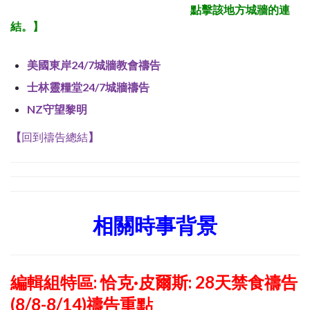
點擊該地方城牆的連
結。
】
美國東岸24/7城牆教會禱告
士林靈糧堂24/7城牆禱告
NZ守望黎明
【
回到禱告總結
】
相關時事背景
編輯組特區: 恰克·皮爾斯: 28天禁食禱告
(8/8-8/14)禱告重點