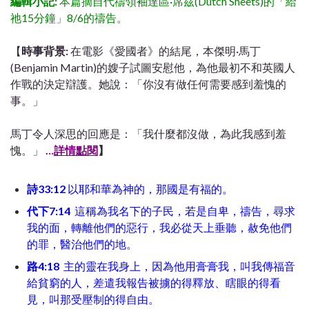
編輯小記:
本篇摘自代禱領袖達區·席茲(Dutch Sheets)的「給
祂15分鐘」8/6的禱告。
【
時事背景:
在電影《愛國者》的結尾，本傑明·馬丁
(Benjamin Martin)的嫂子試圖安慰他，為他最初不和英國人
作戰的決定辯護。她說：「你沒有做任何需要感到羞愧的
事。」
馬丁令人深思的回應是：「我什麼都沒做，為此我感到羞
愧。」
…
詳情點閱
】
詩33:12
以耶和華為神的，那國是有福的。
代下7:14
這稱為我名下的子民，若是自卑，禱告，尋求
我的面，轉離他們的惡行，我必從天上垂聽，赦免他們
的罪，醫治他們的地。
路4:18
主的靈在我身上，因為他用膏膏我，叫我傳福音
給貧窮的人，差遣我報告被擄的得釋放、瞎眼的得看
見，叫那受壓制的得自由。