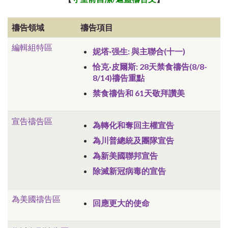
禱告領域
禱告項目
編輯組特區
妮塔·强生: 與主聯合(十一)
恰克·皮爾斯:
28天禁食禱告(8/8-
8/14)禱告重點
禁食禱告和 61天敬拜讚美
宣告禱告區
為轉化和奪回主權宣告
為川普總統及團隊宣告
為新美國聯邦宣告
除滅新冠病毒的宣告
為美國禱告區
回應更大的使命