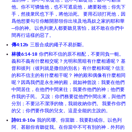
他。你不可憐恤他，也不可遮庇他， 總要殺他；你先下
手，然後衆民也下手，將他治死。 要用石頭打死他，因
爲他想要勾引你離開那領你出埃及地爲奴之家的耶和華
─你的神。 以色列衆人都要聽見害怕，就不敢在你們中
間再行這樣的惡了。
傳4:12b
三股合成的繩子不易折斷。
林後6:14-18
你們和不信的原不相配，不要同負一軛。
義和不義有什麼相交呢？光明和黑暗有什麼相通呢？ 基
督和彼列（彼列就是撒但的別名）有什麼相和呢？信主
的和不信主的有什麼相干呢？ 神的殿和偶像有什麼相同
呢？因爲我們是永生神的殿，就如神曾說：我要在他們
中間居住，在他們中間來往；我要作他們的神；他們要
作我的子民。 又說：你們務要從他們中間出來，與他們
分別；不要沾不潔淨的物，我就收納你們。 我要作你們
的父；你們要作我的兒女。這是全能的主說的。
詩81:8-10a
我的民哪、你當聽．我要勸戒你。以色列
阿、甚願你肯聽從我。在你當中不可有別的神．外邦的