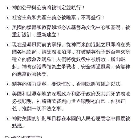
神的公平與公義將被制定並執行！
社會主義和共產主義必被唾棄，不再盛行！
美國的媒體和教育領域必以基督為文化中心和基礎，被
重新設計，重新建立！
現在是暴風雨前的寧靜。從神而來的混亂之風即將在美
國各地吹起，清除腐敗沼澤，打破精英分子數百年來所
建立的假象及網羅；人們將從奴役中被解放，勝出崛
起。神會保護帶領為主爭戰者，安全經過風暴，倚靠神
的應當歡喜快樂。
精英的權力掮客，要快悔改，否則就將被繩之以法。
美國和世界各地的深層政府和影子政府及其爪牙的腐敗
必被顯明。神將藉著審判向世界顯明祂自己，伸張正
義，推翻一切不法之事。
神對美國的計劃和目標在本國的人民心思意念中再度被
點燃。
(改編於妮塔宣言)