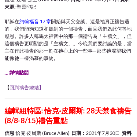
來源
:
聖靈印記
耶穌在
約翰福音 17 章
開始與天父交談。這是祂真正禱告過
的，我們能夠知道和聽到的一個禱告，而且我們為此何等地
感恩。許多人稱馬太福音中的那一個禱告為「主禱文」，但
這個禱告更明顯的是「主禱文」。今晚我們要討論的是，當
主在作此禱告的那一刻在祂心上的一些事—那些祂渴望我們
能像祂一樣渴慕的事物。
…
詳情點閱
【
回到禱告總結
】
編輯組特區: 恰克·皮爾斯: 28天禁食禱告
(8/8-8/15)禱告重點
信息
:恰克·皮爾斯 (Bruce Allen)
日期：
2021年7月30日
資料