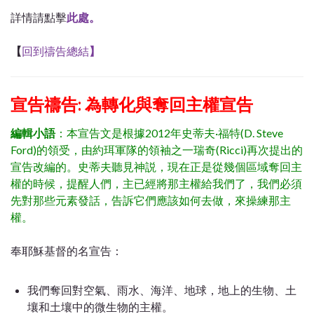
詳情請點擊
此處。
【
回到禱告總結
】
宣告禱告:
為轉化與奪回主權宣告
編輯小語
：本宣告文是根據2012年史蒂夫·福特(D. Steve
Ford)的領受，由約珥軍隊的領袖之一瑞奇(Ricci)再次提出的
宣告改編的。史蒂夫聽見神説，現在正是從幾個區域奪回主
權的時候，提醒人們，主已經將那主權給我們了，我們必須
先對那些元素發話，告訴它們應該如何去做，來操練那主
權。
奉耶穌基督的名宣告：
我們奪回對空氣、雨水、海洋、地球，地上的生物、土
壤和土壤中的微生物的主權。