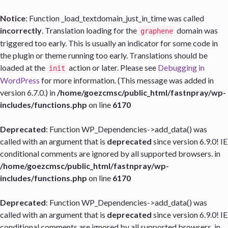
Notice
: Function _load_textdomain_just_in_time was called
incorrectly
. Translation loading for the
domain was
graphene
triggered too early. This is usually an indicator for some code in
the plugin or theme running too early. Translations should be
loaded at the
action or later. Please see
Debugging in
init
WordPress
for more information. (This message was added in
version 6.7.0.) in
/home/goezcmsc/public_html/fastnpray/wp-
includes/functions.php
on line
6170
Deprecated
: Function WP_Dependencies->add_data() was
called with an argument that is
deprecated
since version 6.9.0! IE
conditional comments are ignored by all supported browsers. in
/home/goezcmsc/public_html/fastnpray/wp-
includes/functions.php
on line
6170
Deprecated
: Function WP_Dependencies->add_data() was
called with an argument that is
deprecated
since version 6.9.0! IE
conditional comments are ignored by all supported browsers. in