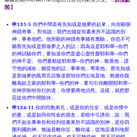
閱
】
申13:1-5
你們中間若有先知或是做夢的起來，向你顯個
神蹟奇事， 對你說：我們去隨從你素來所不認識的別
神，事奉他吧。他所顯的神蹟奇事雖有應驗， 你也不可
聽那先知或是那做夢之人的話；因為這是耶和華─你們
的神試驗你們，要知道你們是盡心盡性愛耶和華─你們
的神不是。 你們要順從耶和華─你們的神，敬畏他，謹
守他的誡命，聽從他的話，事奉他，專靠他。 那先知或
是那做夢的既用言語叛逆那領你們出埃及地、救贖你脫
離為奴之家的耶和華─你們的神，要勾引你離開耶和華─
你神所吩咐你行的道，你便要將他治死。這樣，就把那
惡從你們中間除掉。
申13:6-11
你的同胞弟兄，或是你的兒女，或是你懷中
的妻，或是如同你性命的朋友，若暗中引誘你，說：我
們不如去事奉你和你列祖素來所不認識的別神，是你四
圍列國的神。無論是離你近，離你遠，從地這邊到地那
邊的神， 你不可依從他，也不可聽從他，眼不可顧惜