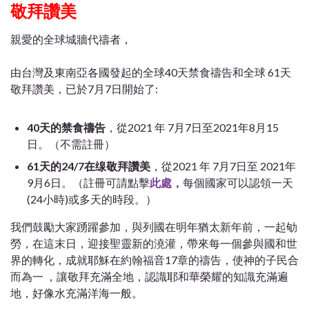
敬拜讚美
親愛的全球城牆代禱者，
由台灣及東南亞各國發起的全球40天禁食禱告和全球 61天
敬拜讚美，已於7月7日開始了:
40天的禁食禱告
，從2021 年 7月7日至2021年8月15
日。（不需註冊）
61天的24/7在缐敬拜讚美
，從2021 年 7月7日至 2021年
9月6日。（註冊可請點擊
此處，
每個國家可以認領一天
(24小時)或多天的時段。）
我們鼓勵大家踴躍參加，與列國在明年猶太新年前，一起劬
勞，在這末日，迎接聖靈新的澆灌，帶來每一個參與國和世
界的轉化，成就耶穌在約翰福音17章的禱告，使神的子民合
而為一 ，讓敬拜充滿全地，認識耶和華榮耀的知識充滿遍
地，好像水充滿洋海一般。