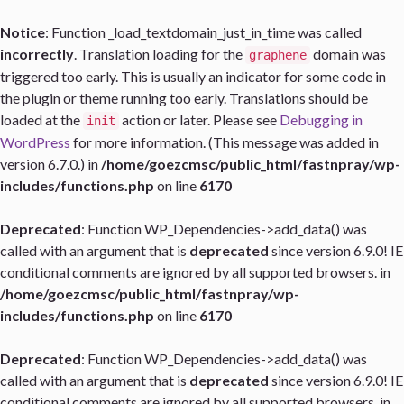
Notice
: Function _load_textdomain_just_in_time was called
incorrectly
. Translation loading for the
domain was
graphene
triggered too early. This is usually an indicator for some code in
the plugin or theme running too early. Translations should be
loaded at the
action or later. Please see
Debugging in
init
WordPress
for more information. (This message was added in
version 6.7.0.) in
/home/goezcmsc/public_html/fastnpray/wp-
includes/functions.php
on line
6170
Deprecated
: Function WP_Dependencies->add_data() was
called with an argument that is
deprecated
since version 6.9.0! IE
conditional comments are ignored by all supported browsers. in
/home/goezcmsc/public_html/fastnpray/wp-
includes/functions.php
on line
6170
Deprecated
: Function WP_Dependencies->add_data() was
called with an argument that is
deprecated
since version 6.9.0! IE
conditional comments are ignored by all supported browsers. in