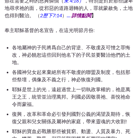
類在需要之時的恩典憐憫（
來 4:16）
，特別是對於那些謙卑
地尋求祂的面，從邪惡的道路迴轉的人，罪就蒙赦免，土地
也得到醫治。 （
2歷下7:14
）
…
詳情點閱
】
奉主耶穌基督的名宣告，在這光明節月份:
各地屬神的子民將爲自己的背逆、不敬虔及可憎之罪悔
改，神必饒恕這些回到他名下的子民並要醫治他們的土
地。
各國神兒女起來棄絕所有不敬虔的聯盟及制度，包括那
些祭壇，偶像及不義之行，神必恢復列國。
耶穌是世上的光，遠超過世上一切執政掌權的，祂是萬
王之王，統管並治理萬邦。列國必因敬畏祂、喜悅祂命
令而蒙福。
復興，改革和革命必引發列國對公義的渴望及期待，恢
復父親和兒女關係及屬神的家庭，帶來靈魂的大收割!
耶穌的寶血必戰勝那些被貧窮、動盪、人質及暴力、死