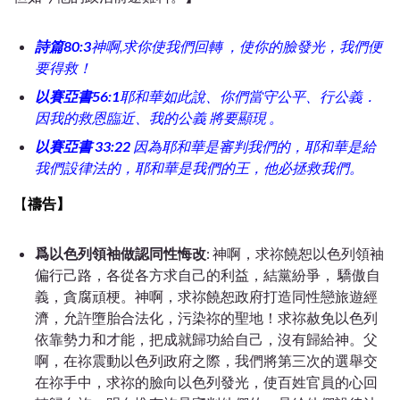
詩篇80:3
神啊,求你使我們回轉 ，使你的臉發光，我們便
要得救！
以賽亞書56:1
耶和華如此說、你們當守公平、行公義．
因我的救恩臨近、我的公義 將要顯現 。
以賽亞書 33:22
因為耶和華是審判我們的，耶和華是給
我們設律法的，耶和華是我們的王，他必拯救我們。
【
禱告】
爲以色列領袖做認同性悔改
: 神啊，求祢饒恕以色列領袖
偏行己路，各從各方求自己的利益，結黨紛爭， 驕傲自
義，貪腐頑梗。神啊，求祢饒恕政府打造同性戀旅遊經
濟，允許墮胎合法化，污染祢的聖地！求祢赦免以色列
依靠勢力和才能，把成就歸功給自己，沒有歸給神。父
啊，在祢震動以色列政府之際，我們將第三次的選舉交
在祢手中，求祢的臉向以色列發光，使百姓官員的心回