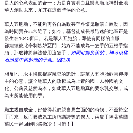
是人的心意表面的合一；乃是真實明白且樂意順服神對全地
華人創世以來，尤其在這個時候的心意。
華人五胞胎，不能夠再各自為政甚至各懷鬼胎暗自較勁，因
為時間實在非常近了；如今，基督徒成長最迅速的地區正是
發生在1040窗口。若是華人五胞胎，即使有同樣的血脈，
卻繼續彼此牽制嫉妒惡鬥，始終不能成為一隻手的五根手指
頭，那麼神將無法使用這隻手，
如同耶穌所說的，神可以從
石頭當中興起他的子孫。(路3:8)
相反地​​，求主憐憫揭露魔鬼的詭計，讓華人五胞胎歡喜迎接
主的心意，讓全地華人的政權成為上帝的國，以神國的文
化、公義及慈愛為本，如此華人五胞胎真的要水乳交融，成
為主所能使用的手。
願主親自成全，好使得我們親自見主面的的時候，不至於空
手而來，反而要成為主所稱讚誇獎的僕人，兩隻手捧著萬國
萬民一起回到耶路撒冷！阿
們！】