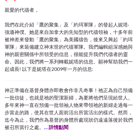
親愛的代禱者，
我們在此介紹「鷹的聚集」及「約珥軍隊」的發起人妮塔·
強遜神僕。她是來自加拿大的先知型的代禱領袖，十多年前
被神差來發動「鷹的聚集」為美國禱告，後來又興起「約珥
軍隊」來裝備建立神末世的代禱軍隊。我們編輯組深感她與
神的親密關係中所領受的信息，很能提升我們代禱者的靈
命。因此，我們將一系列轉載妮塔的信息。願神幫助我們一
起成長! 以下是妮塔在2009年一月的信息:
神正準備在基督身體亦即教會作非凡奇事！祂正為自己預備
一批信徒，也就是祂的聖潔新婦，為要將他們呈現給世人。
多年來神一直在預備一批領袖人物來帶領祂的新婦走過每一
步當走的路，使其在世人面前活出所當活出的樣式。然而，
迄今為止，我們作為基督的身體所處現狀仍遠遠落後於我們
被召所當行之處。
…
詳情點閱