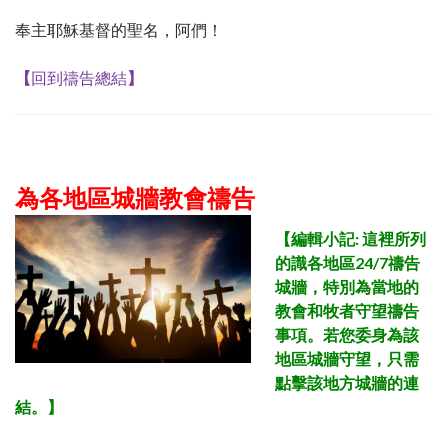
奉主耶穌基督的聖名，阿們！
【
回到禱告總結
】
為各地區城牆教會禱告
【
編輯小記: 這裡所列
的識各地區24/7禱告
城牆，特別為當地的
教會和牧者守望禱告
事項。若您委身為該
地區
城牆守望，只需
點擊該地方城牆的連
結。
】