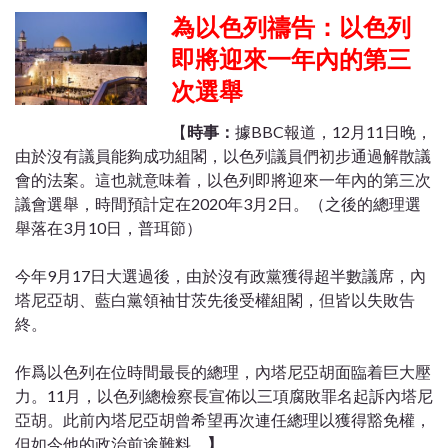
為以色列禱告：以色列
即將迎來一年內的第三
次選舉
【
時事：
據BBC報道，12月11日晚，
由於沒有議員能夠成功組閣，以色列議員們初步通過解散議
會的法案。這也就意味着，以色列即將迎來一年內的第三次
議會選舉，時間預計定在2020年3月2日。（之後的總理選
舉落在3月10日，普珥節）
今年9月17日大選過後，由於沒有政黨獲得超半數議席，內
塔尼亞胡、藍白黨領袖甘茨先後受權組閣，但皆以失敗告
終。
作爲以色列在位時間最長的總理，內塔尼亞胡面臨着巨大壓
力。11月，以色列總檢察長宣佈以三項腐敗罪名起訴內塔尼
亞胡。此前內塔尼亞胡曾希望再次連任總理以獲得豁免權，
但如今他的政治前途難料。
】