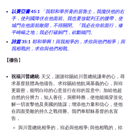
以賽亞書 45:1
「我耶和華所膏的居魯士，我攙扶他的右
手，使列國降伏在他面前。我也要放鬆列王的腰帶，使
城門在他面前敞開，不得關閉。『我必在你前面行，修
平崎嶇之地；我必打破銅門，砍斷鐵閂。
詩篇 35:1
耶和華啊！與我相爭的，求你與他們相爭；與
我相戰的，求你與他們相戰。
【禱告
】
祝福川普總統
: 天父，謝謝祢賜給川普總統謙卑的心，尋
求基督肢體為他禱告。求祢賜給他飢渴慕義的心，與祢
更親密，能明白祢的心意並行在祢的旨意中; 加給他超
自然的分辨力，知人善任，洞察時務，使他能揭穿並化
解一切攻擊他及美國的陰謀；增添他力量和信心，使他
在四面受敵的持久之戰得勝。我們奉耶穌基督的名宣
告，
與川普總統相爭的，祢必與他相爭; 與他相戰的，祢