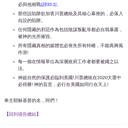
必與他相戰
(詩35:1)。
那些設陷阱欲加害川普總統及其核心幕僚的，必落入
自設的陷阱。
任何隱藏的邪惡作為包括陰謀叛亂等都必自我暴露，
被神的光所摧毀。
所有隱藏真相的媒體也必喪失所有特權，不能再興風
作浪!
每一個在情報單位為深層政府工作者都要被繩之以
法。
神超自然的保護必臨到美國!川普總統在2020大選中
必得勝! 神的旨意，必行在美國如同行在天上!
奉主耶穌基督的名，阿們！
【
回到禱告總結
】