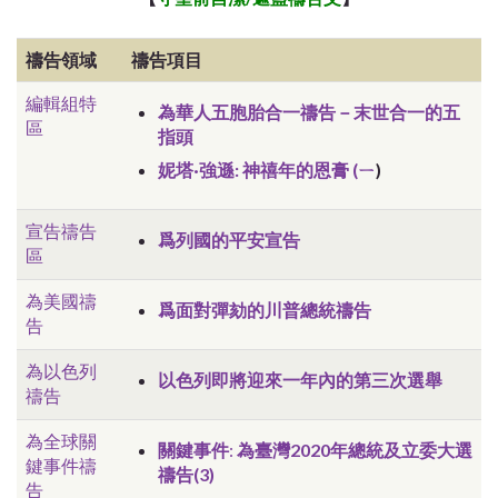
禱告領域
禱告項目
編輯組特
為華人五胞胎合一禱告－末世合一的五
區
指頭
妮塔·強遜:
神禧年的恩膏
(ㄧ
)
宣告禱告
爲列國的平安宣告
區
為美國禱
爲面對彈劾的川普總統禱告
告
為以色列
以色列即將迎來一年內的第三次選舉
禱告
為全球關
關鍵事件
:
為臺灣2020年總統及立委大選
鍵事件禱
禱告(3)
告