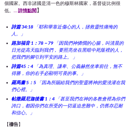
個國家。西非諸國是清一色的穆斯林國家，基督徒比例很
】
低。
…
詳情點閱
詩篇 34:18
「
耶和華靠近傷心的人，拯救靈性痛悔的
人。
」
路加福音 1：78－79
「
因我們神憐憫的心腸，叫清晨的
日光從高天臨到我們， 要照亮坐在黑暗中死蔭裡的人，
把我們的腳引到平安的路上。 」
詩篇45：4
「
為真理、謙卑、公義赫然坐車前往，無不
得勝，你的右手必顯明可畏的事。
」
羅馬書 5：5
「
因為所賜給我們的聖靈將神的愛澆灌在我
們心裡。
」
帖撒羅尼迦後書 1：4
「
甚至我們在神的各教會裡為你們
誇口，都因你們在所受的一切逼迫患難中，仍舊存忍耐
和信心。
」
【
禱告
】