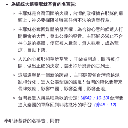
為總統大選奉耶穌基督的名宣告:
主耶穌是台灣四圍的火牆，台灣的政權擔在耶穌的肩
頭上，神必要攔阻並曝露任何不法的選舉行為。
主耶穌必奪回媒體的發言權，為合祢心意的候選人打
開機會的大門，發出公義的聲音。主耶穌必遏止不合
神心意的媒體，使它被人厭棄，無人觀看，成為荒
涼，自動下架。
人民的心被耶和華所掌管， 耳朵被開通，眼睛被打
開，做出正確的決定，選出祢所恩膏的古列王。
這場選舉是一個新的跨越， 主耶穌帶領台灣跨越混
亂和分化，進入公義聖潔的國度 ! 台灣的轉化要帶來
骨牌效應，影響中國，影響亞洲，影響全地。
台灣要進入海島唱新歌的命定!
(賽42：10-13)
台灣要
進入秦國的軍隊回到耶路撒冷的呼召!
(賽49：12)
奉耶穌基督的名禱告，阿們!