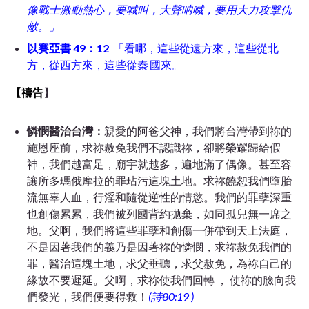
像戰士激動熱心，要喊叫，大聲呐喊，要用大力攻擊仇
敵。
」
以賽亞書
49：12
「
看哪，這些從遠方來，這些從北
方，從西方來，這些從秦
國來。
【禱告
】
憐憫醫治台灣：
親愛的阿爸父神，我們將台灣帶到祢的
施恩座前，求祢赦免我們不認識祢，卻將榮耀歸給假
神，我們越富足，廟宇就越多，遍地滿了偶像。甚至容
讓所多瑪俄摩拉的罪玷污這塊土地。求祢饒恕我們墮胎
流無辜人血，行淫
和
隨從逆性的情慾。我們的罪孽深重
也創傷累累，我們被列國背約拋棄，如同孤兒無一席之
地。父啊，我們將這些罪孽和創傷一併帶到天上法庭，
不是因著我們的義乃是因著祢的憐憫，求祢赦免我們的
罪，醫治這塊土地，求父垂聽，求父赦免，為祢自己的
緣故不要遲延。父啊，求祢使我們回轉 ， 使祢的臉向我
們發光，我們便要得救！
(詩80:19 )