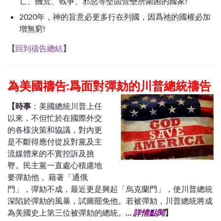
亡、饑荒、戰爭、邪惡等堅固營壘所圍困的國家!
2020年，神的旨意必更多行在列國，因爲祂的國權必加
增無窮!
【
回到禱告總結
】
為美國禱告:爲面對彈劾的川普總統禱告
【
時事
：美國總統川普上任
以來，不但忙於在國際外交
的各樣決策和協議，對內更
是不斷得應付從反對黨及主
流媒體來的不實控訴及挑
臖。民主黨一直處心積慮地
要彈劾他， 藉著「通俄
門」，彈劾不成，最近更是興起「烏克蘭門」，使川普總統
深陷於彈劾的風暴，試圖罷免他。若被彈劾，川普總統將成
為美國史上第三位被彈劾的總統。
…
詳情點閱
】