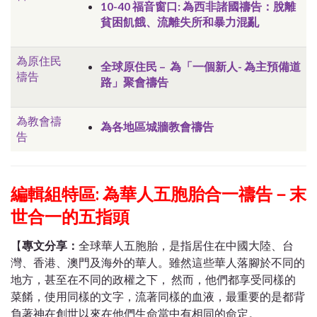
10-40 福音窗口: 為西非諸國禱告：脫離
貧困飢餓、流離失所和暴力混亂
為原住民
全球原住民 – 為「一個新人- 為主預備道
禱告
路」聚會禱告
為教會禱
為各地區城牆教會禱告
告
編輯組特區: 為華人五胞胎合一禱告－末
世合一的五指頭
【
專文分享：
全球華人五胞胎，是指居住在中國大陸、台
灣、香港、澳門及海外的華人。雖然這些華人落腳於不同的
地方，甚至在不同的政權之下， 然而，他們都享受同樣的
菜餚，使用同樣的文字，流著同樣的血液，最重要的是都背
負著神在創世以來在他們生命當中有相同的命定。