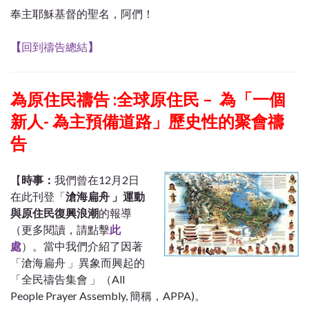
奉主耶穌基督的聖名，阿們！
【
回到禱告總結
】
為原住民禱告 :全球原住民 – 為「一個
新人- 為主預備道路」歷史性的聚會禱
告
【
時事
：
我們曾在12月2日
在此刊登「
滄海扁舟 」運動
與原住民復興浪潮
的報導
（更多閱讀，請點擊
此
處
）。當中我們介紹了因著
「滄海扁舟 」異象而興起的
「全民禱告集會 」（All
People Prayer Assembly, 簡稱，APPA)。