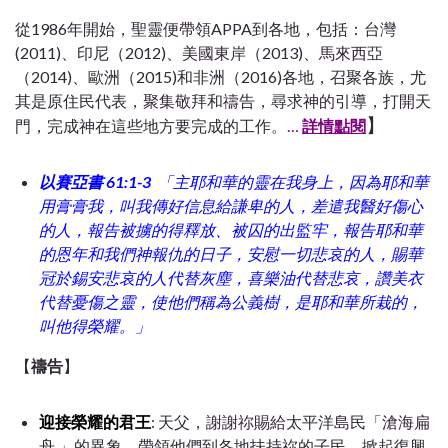
從1986年開始，聖靈便帶領APPA到各地，包括：台灣
(2011)、印尼（2012)、美國東岸（2013)、馬來西亞
（2014)、歐洲（2015)和非洲（2016)各地，召聚各族，尤
其是原住民代表，聚集敬拜和禱告，尋求神的引導，打開天
】
門，完成神在這些地方要完成的工作。
…
詳情點閱
以賽亞書 61:1-3
「主耶和華的靈在我身上，因為耶和華
用膏膏我，叫我傳好信息給謙卑的人，差遣我醫好傷心
的人，報告被擄的得釋放、被囚的出監牢，報告耶和華
的恩年和我們神報仇的日子，安慰一切悲哀的人，賜華
冠於錫安悲哀的人代替灰塵，喜樂油代替悲哀，讚美衣
代替憂傷之靈，使他們稱為公義樹，是耶和華所栽的，
叫他得榮耀。」
【
禱告
】
迎接榮耀的君王
: 天父，謝謝祢賜給太平洋島民「滄海扁
舟 」的異象，帶領他們到各地扶持祢的子民，掀起復興