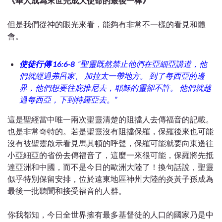
《華人成為末世完成大使命的最後一棒》
但是我們從神的眼光來看，能夠有非常不一樣的看見和體
會。
使徒行傳 16:6-8
“
聖靈既然禁止他們在亞細亞講道，他
們就經過弗呂家、 加拉太一帶地方。 到了每西亞的邊
界，他們想要往庇推尼去，耶穌的靈卻不許。 他們就越
過每西亞，下到特羅亞去。”
這是聖經當中唯一
兩次聖靈清楚的阻擋人去傳福音的記載。
也是非常奇特的。若是聖靈沒有阻擋保羅，保羅後來也可能
沒有被聖靈啟示看見馬其頓的呼聲，保羅可能就要向東邊往
小亞細亞的省份去傳福音了，這麼一來很可能，保羅將先抵
達亞洲和中國，而不是今日的歐洲大陸了！換句話說，聖靈
似乎特別保留安排，位於遠東地區神州大陸的炎黃子孫成為
最後一批聽聞和接受福音的人群。
你我都知，今日全世界擁有最多基督徒的人口的國家乃是中