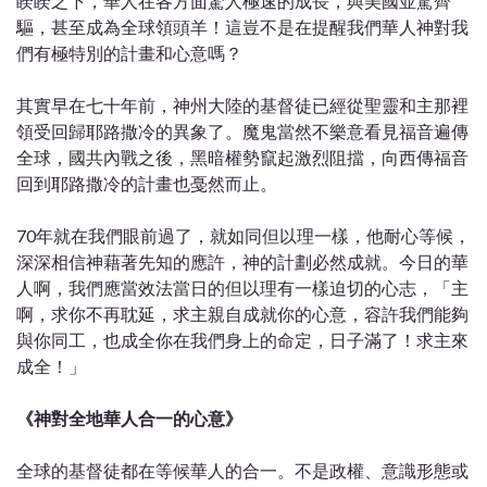
睽睽之下，華人在各方面驚人極速的成長，與美國並駕齊
驅，甚至成為全球領頭羊！這豈不是在提醒我們華人神對我
們有極特別的計畫和心意嗎？
其實早在七十年前，神州大陸的基督徒已經從聖靈和主那裡
領受回歸耶路撒冷的異象了。魔鬼當然不樂意看見福音遍傳
全球，國共內戰之後，黑暗權勢竄起激烈阻擋，向西傳福音
回到耶路撒冷的計畫也戞然而止。
70年就在我們眼前過了，就如同但以理一樣，他耐心等候，
深深相信神藉著先知的應許，神的計劃必然成就。今日的華
人啊，我們應當效法當日的但以理有一樣迫切的心志，「主
啊，求你不再耽延，求主親自成就你的心意，容許我們能夠
與你同工，也成全你在我們身上的命定，日子滿了！求主來
成全！」
《神對全地華人合一的心意》
全球的基督徒都在等候華人的合一。不是政權、意識形態或