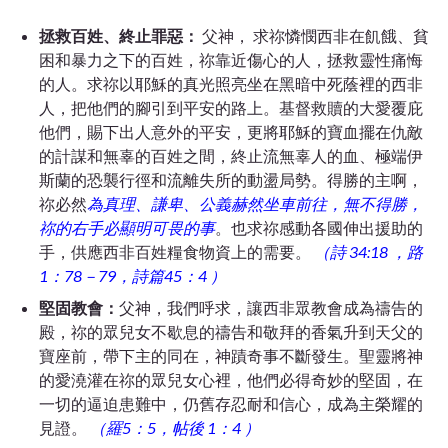
拯救百姓、終止罪惡：
父神， 求祢憐憫西非在飢餓、貧
困和暴力之下的百姓，祢靠近傷心的人，拯救靈性痛悔
的人。求祢以耶穌的真光照亮坐在黑暗中死蔭裡的西非
人，把他們的腳引到平安的路上。基督救贖的大愛覆庇
他們，賜下出人意外的平安，更將耶穌的寶血擺在仇敵
的計謀和無辜的百姓之間，終止流無辜人的血、極端伊
斯蘭的恐襲行徑和流離失所的動盪局勢。得勝的主啊，
祢必然
為
真理、謙卑、公義赫然坐車前往，無不得勝，
祢的右手必顯明可畏的事
。也求祢感動各國伸出援助的
手，供應西非百姓糧食物資上的需要。
（詩 34:18 ，路
1：78－79，詩篇45：4 ）
堅固教會：
父神，我們呼求，讓西非眾教會成為禱告的
殿，祢的眾兒女不歇息的禱告和敬拜的香氣升到天父的
寶座前，帶下主的同在，神蹟奇事不斷發生。聖靈將神
的愛澆灌在祢的眾兒女心裡，他們必得奇妙的堅固，在
一切的逼迫患難中，仍舊存忍耐和信心，成為主榮耀的
見證。
（羅5：5，帖後 1：4 ）