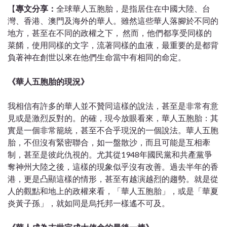
【
專文分享：
全球華人五胞胎，是指居住在中國大陸、台
灣、香港、澳門及海外的華人。雖然這些華人落腳於不同的
地方，甚至在不同的政權之下， 然而，他們都享受同樣的
菜餚，使用同樣的文字，流著同樣的血液，最重要的是都背
負著神在創世以來在他們生命當中有相同的命定。
《華人五胞胎的現況》
我相信有許多的華人並不贊同這樣的說法，甚至是非常有意
見或是激烈反對的。的確，現今放眼看來，華人五胞胎：其
實是一個非常籠統，甚至不合乎現況的一個說法。華人五胞
胎，不但沒有緊密聯合，
如一盤散沙
，而且可能是互相牽
制，甚至是彼此仇視的。尤其從1948年國
民黨和
共
產黨
爭
奪神州大陸之後，這樣的現象似乎沒有改善。過去半年的香
港，更是凸顯這樣的情形，甚至有越演越烈的趨勢。就是從
人的觀點和地上的政權來看，「華人五胞胎」，或是「華夏
炎黃子孫」，就如同是烏托邦一樣遙不可及。