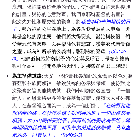
浪潮。求祢開啟祢全地的子民，使他們明白祢末世復興
的計畫，與祢的心意對齊。我們奉耶穌基督的名宣告，
此次先知性和歷史性的聚會，將
報告
耶和華神報仇的日
子
，釋放祢的公平在地上，為各族裔受屈的人申冤，尤
其是全地的原住民，他們將大得安慰、醫治與恢復，領
受華冠代替灰塵，以喜樂油代替悲哀，讚美衣代替憂傷
之靈，成為神所栽的公義樹，彰顯祢的榮耀
（
以61:2-
3)。
他們必擁抱祢所賦予的命定與及呼召，帶領各族裔
敬拜至高神，打開各地的天門，迎接榮耀的君王降臨!
為主預備道路
:
天父，求祢膏抹參加此次聚會的以色列彌
賽亞和各族裔領袖，敏銳於祢的啓示與帶領，使祢對此
次聚會的旨意能夠成就。我們奉耶穌的名宣告，「
一個
新人」的恩膏將更多澆灌在
基督肢體，使猶太人和外邦
人，在基督裡合而為一，成為一個新婦，
「在曠野預備
耶和華的路，在沙漠地修平我們神的道！一切山窪都要
填滿，大小山岡都要削平，高高低低的要改為平坦，崎
崎嶇嶇的必成為平原。耶和華的榮耀必然顯現，凡有血
氣的必一同看見！
」（以40:3-5)