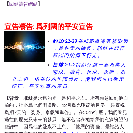
【
回到禱告總結
】
宣告禱告: 爲列國的平安宣告
約 10:22-23
在 耶 路 撒 冷 有 修 殿 節
． 是 冬 天 的 時 候 。耶 穌 在 殿 裡
所 羅 門 的 廊 下 行 走 。
提 前 2:1-2
我 勸 你 第 一 要 為 萬 人
懇 求 、 禱 告 、 代 求 、 祝 謝 ． 為
君 王 和 一 切 在 位 的 也 該 如 此 ． 使 我 們 可 以 敬 虔
端 正 、 平 安 無 事 的 度 日
。
【背景
：耶穌是永遠的光，是和平之君。所有願意回到他面
前的，祂必爲他們開道路。12月爲光明節的月份， 是慶祝
爲期7天的
「委身、奉獻和重啓
」
。在2019年底，我們看見
過往的歷史及未來的發展，無不包含在祂給我們充滿盼望的
應許中，因爲他的愛永不止息。
「
施恩的寶 座
」
是祂給人