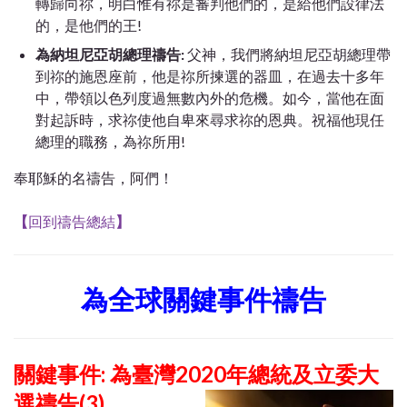
轉歸向祢，明白惟有祢是審判他們的，是給他們設律法
的，是他們的王!
為納坦尼亞胡總理禱告:
父神，我們將納坦尼亞胡總理帶
到祢的施恩座前，他是祢所揀選的器皿，在過去十多年
中，帶領以色列度過無數內外的危機。如今，當他在面
對起訴時，求祢使他自卑來尋求祢的恩典。祝福他現任
總理的職務，為祢所用!
奉耶穌的名禱告，阿們！
【
回到禱告總結
】
為全球關鍵事件禱告
關鍵事件: 為臺灣2020年總統及立委大
選禱告(3)