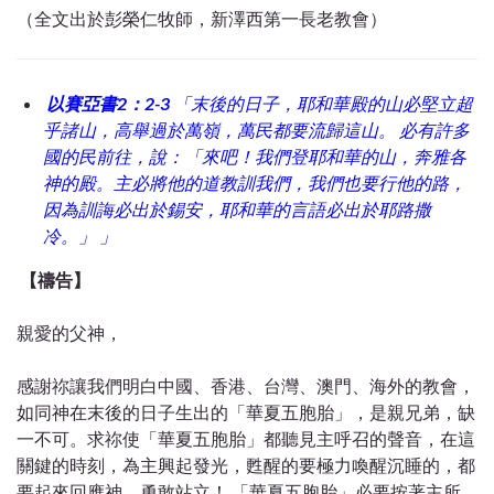
（全文出於彭榮仁牧師，新澤西第一長老教會）
以賽亞書2：2-3
「末後的日子，耶和華殿的山必堅立超
乎諸山，高舉過於萬嶺，萬民都要流歸這山。 必有許多
國的民前往，說：「來吧！我們登耶和華的山，奔雅各
神的殿。主必將他的道教訓我們，我們也要行他的路，
因為訓誨必出於錫安，耶和華的言語必出於耶路撒
冷。」 」
【禱告】
親愛的父神，
感謝祢讓我們明白中國、香港、台灣、澳門、海外的教會，
如同神在末後的日子生出的「華夏五胞胎」，是親兄弟，缺
一不可。求祢使「華夏五胞胎」都聽見主呼召的聲音，在這
關鍵的時刻，為主興起發光，甦醒的要極力喚醒沉睡的，都
要起來回應神，勇敢站立！ 「華夏五胞胎」必要按著主所