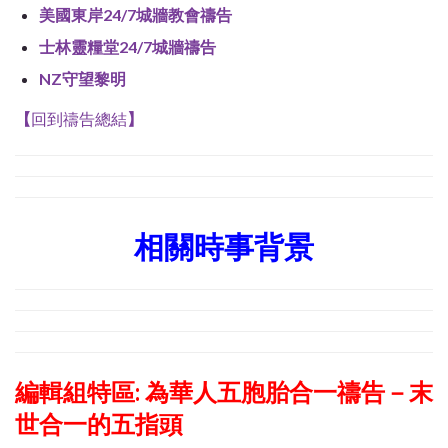
美國東岸24/7城牆教會禱告
士林靈糧堂24/7城牆禱告
NZ守望黎明
【
回到禱告總結
】
相關時事背景
編輯組特區: 為華人五胞胎合一禱告－末
世合一的五指頭