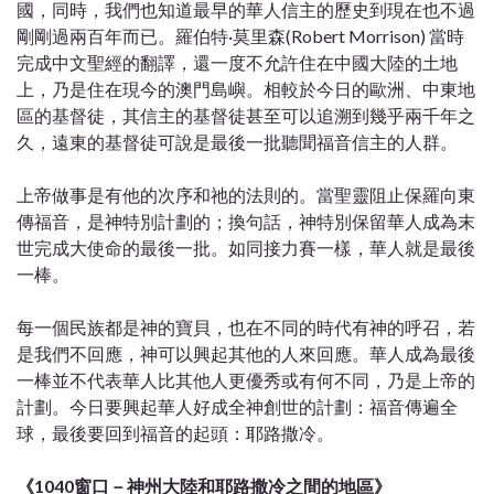
國，同時，我們也知道最早的華人信主的歷史到現在也不過
剛剛過兩百年而已。羅伯特·莫里森(
Robert Morrison) 當時
完成中文聖經的翻譯，還一度不允許住在中國大陸的土地
上，乃是住在現今的澳門島嶼。
相較於今日的歐洲、中東地
區的基督徒，其信主的基督徒甚至可以追溯到幾乎兩千年之
久，遠東的基督徒可說是最後一批聽聞福音信主的人群。
上帝做事是有他的次序和祂的法則的。當聖靈阻止保羅向東
傳福音，是神特別計劃的；換句話，神特別保留華人成為末
世完成大使命的最後一批。如同接力賽一樣，華人就是最後
一棒。
每一個民族都是神的寶貝，也在不同的時代有神的呼召，若
是我們不回應
，
神可以興起其他的人來回應。華人成為最後
一棒並不代表華人比其他人更優秀或有何不同，乃是上帝的
計劃
。
今日要興起華人好成全神創世的計劃：福音傳遍全
球，最後要回到福音的起頭：耶路撒冷。
《1040窗口－神州大陸和耶路撒冷之間的地區》