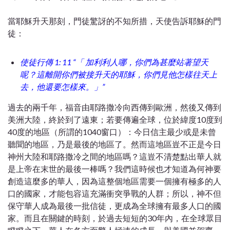
當耶穌升天那刻，門徒驚訝的不知所措，天使告訴耶穌的門
徒：
使徒行傳 1: 11 “「 加利利人哪，你們為甚麼站著望天
呢？這離開你們被接升天的耶穌，你們見他怎樣往天上
去，他還要怎樣來。」”
過去的兩千年，福音由耶路撒冷向西傳到歐洲，然後又傳到
美洲大陸，終於到了遠東；若要傳遍全球，位於緯度10度到
40度的地區（所謂的1040窗口）：今日信主最少或是未曾
聽聞的地區，乃是最後的​​地區了。然而這地區豈不正是今日
神州大陸和耶路撒冷之間的地區嗎？這豈不清楚點出華人就
是上帝在末世的最後一棒嗎？我們這時候也才知道為何神要
創造這麼多的華人，因為這整個地區需要一個擁有極多的人
口的國家，才能包容這充滿衝突爭戰的人群；所以，神不但
保守華人成為最後一批信徒，更成為全球擁有最多人口的國
家
。
而且在關鍵的時刻，於過去短短的30年內，在全球眾目