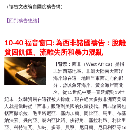
（禱告文改编自國度禱告網）
【
回到禱告總結
】
10-40 福音窗口: 為西非諸國禱告：脫離
貧困飢餓、流離失所和暴力混亂
【
背景：
西非（West Africa）是指
非洲西部地區。非洲大陸南大西洋
海岸線在這一地區呈東西走向的部
分，曾以象牙海岸、黃金海岸而聞
名。從15世紀中葉一直延續到19世
紀末，奴隸貿易在這裡被人操縱，現在絕大多數非洲裔美國
人就是當時從「西非」販運到美國的奴隸後代。西非諸國包
括西撒哈拉、毛里塔尼亞、塞內加爾、岡比亞、馬里、布基
納法索、幾內亞、幾內亞比紹、佛得角、塞拉利昂、利比里
亞、科特迪瓦、加納、多哥、貝寧、尼日爾、尼日利亞等16