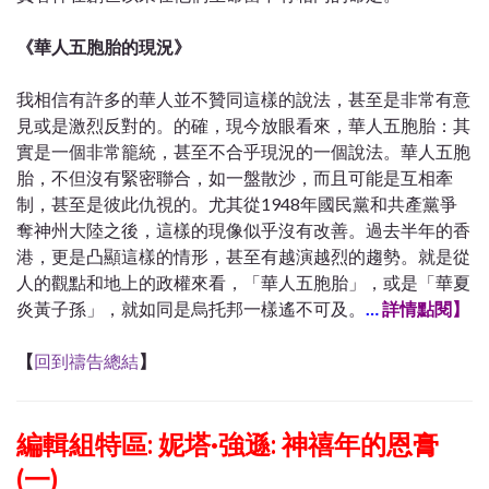
《華人五胞胎的現況》
我相信有許多的華人並不贊同這樣的說法，甚至是非常有意
見或是激烈反對的。的確，現今放眼看來，華人五胞胎：其
實是一個非常籠統，甚至不合乎現況的一個說法。華人五胞
胎，不但沒有緊密聯合，如一盤散沙，而且可能是互相牽
制，甚至是彼此仇視的。尤其從1948年國民黨和共產黨
爭
奪神州大陸之後，這樣的現像似乎沒有改善。過去半年的香
港，更是凸顯這樣的情形，甚至有越演越烈的趨勢。就是從
人的觀點和地上的政權來看，「華人五胞胎」，或是「華夏
炎黃子孫」，就如同是烏托邦一樣遙不可及。
…
詳情點閱】
【
回到禱告總結
】
編輯組特區: 妮塔·強遜: 神禧年的恩膏
(一)