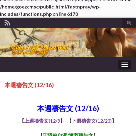
/home/goezcmsc/public_html/fastnpray/wp-
includes/functions.php
on line
6170
Tog
sear
for
Togg
navig
本週禱告文 (12/16)
About WordPress
本週禱告文 (12/16)
【
上週禱告文(12/9
】 【
下週禱告文(12/23)
】
【
守望前自潔/遮蓋
禱告文
】