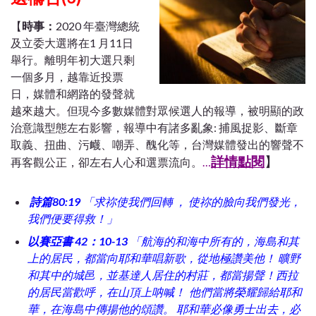
【
時事：
2020 年臺灣總統
及立委大選將在1 月11日
舉行。離明年初大選只剩
一個多月，越靠近投票
日，媒體和網路的發聲就
越來越大。但現今多數媒體對眾候選人的報導，被明顯的政
治意識型態左右影響，報導中有諸多亂象: 捕風捉影、斷章
取義、扭曲、污衊、嘲弄、醜化等，台灣媒體發出的響聲不
詳情點閱
】
再客觀公正，卻左右人心和選票流向。
…
詩篇80:19
「
求祢使我們回轉 ， 使祢的臉向我們發光，
我們便要得救！
」
以賽亞書
42：10-13
「
航海的和海中所有的，海島和其
上的居民，都當向耶和華唱新歌，從地極讚美他！ 曠野
和其中的城邑，並基達人居住的村莊，都當揚聲！西拉
的居民當歡呼，在山頂上呐喊！
他們當將榮耀歸給耶和
華，在海島中傳揚他的頌讚。 耶和華必像勇士出去，必