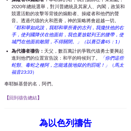
2020年總統選舉，對川普總統及其家人、內閣，政策和
競選活動的攻擊等背後的煽動者、操縱者和他們的聲
音。透過代禱的火和恩膏，神的策略將會超越一切。
「
耶和華如此說，我耶和華所膏的古列，我攙扶他的右
手，使列國降伏在他面前，我也要放鬆列王的腰帶，使
城門在他面前敞開，不得關閉
。」
（
以賽亞書45：1
）
為代禱者禱告：
天父，數百萬計的爭戰代禱勇士要興起
進到他們的位置宣告說：和平的時候到了。
「
你們這些
蛇類、毒蛇之種阿，怎能逃脫地獄的刑罰呢！」
（
馬太
福音23:33
）
奉耶穌基督的名，阿們。
【
回到禱告總結
】
為以色列禱告