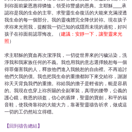
到祢面前蒙恩惠得憐恤，領受
祢
豐盛的恩典。主耶穌_____承
認祢是我的生命的主宰。求聖靈生命復活的大能來充滿浸透
我生命的每一個部分。我的靈魂體完全降伏於祢。現在孩子
求祢來光照我，提醒我一切已知的或隱而未現的過犯，好叫
孩子在祢面前認罪悔改。（
建議：安靜一下，讓聖靈來光
照
）
求主耶穌的寶血再次潔淨我，一切從世界來的污穢沾染，洗
淨我和我家族任何的不義。我也用我的意志選擇饒恕每一個
得罪傷害我的人，釋放他們進入我饒恕的自由裡。不再追討
他們欠我的債。我也把我生命的重擔都卸下來交給祢，謝謝
祢天天背負我們的重擔。祢給我的擔子是輕省的，軛是容易
的。我現在也穿上祢所賜的全副軍裝，真理的腰帶，公義的
護心鏡，救恩的頭盔，信心的盾牌，聖靈的寶劍，和平的福
音鞋，使我倚靠祢的大能大力，靠著聖靈禱告祈求，做成這
一切的工仍然站立得穩。
【
回到禱告總結
】