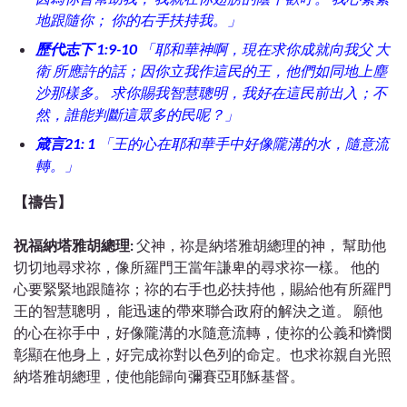
地跟隨你； 你的右手扶持我。」
歷代志下 1:9-10
「耶和華神啊，現在求你成就向我父 大
衛 所應許的話；因你立我作這民的王，他們如同地上塵
沙那樣多。 求你賜我智慧聰明，我好在這民前出入；不
然，誰能判斷這眾多的民呢？」
箴言21: 1
「王的心在耶和華手中好像
隴
溝的水，隨意流
轉。」
【禱告】
祝福納塔雅胡總理:
父神，祢是納塔雅胡總理的神， 幫助他
切切地尋求祢，像所羅門王當年謙卑的尋求祢一樣。 他的
心要緊緊地跟隨祢；祢的右手也必扶持他，賜給他
有
所羅門
王的智慧聰明， 能迅速的帶來聯合政府的解決之道。 願他
的心在祢手中，好像隴溝的水隨意流轉，使祢的公義和憐憫
彰顯在他身上，好完成祢對以色列的命定。也求祢親自光照
納塔雅胡總理，使他能歸向彌賽亞耶穌基督。