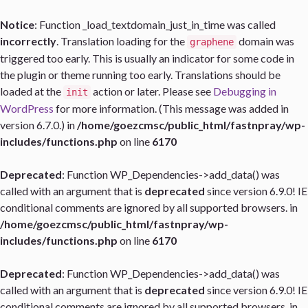
Notice
: Function _load_textdomain_just_in_time was called
incorrectly
. Translation loading for the
domain was
graphene
triggered too early. This is usually an indicator for some code in
the plugin or theme running too early. Translations should be
loaded at the
action or later. Please see
Debugging in
init
WordPress
for more information. (This message was added in
version 6.7.0.) in
/home/goezcmsc/public_html/fastnpray/wp-
includes/functions.php
on line
6170
Deprecated
: Function WP_Dependencies->add_data() was
called with an argument that is
deprecated
since version 6.9.0! IE
conditional comments are ignored by all supported browsers. in
/home/goezcmsc/public_html/fastnpray/wp-
includes/functions.php
on line
6170
Deprecated
: Function WP_Dependencies->add_data() was
called with an argument that is
deprecated
since version 6.9.0! IE
conditional comments are ignored by all supported browsers. in