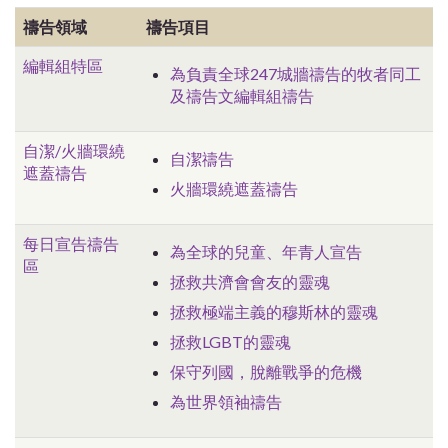
禱告領域
禱告項目
編輯組特區
為負責全球247城牆禱告的牧者同工
及禱告文編輯組禱告
自潔/火牆環
繞
自潔禱告
遮蓋禱告
火牆環繞遮蓋禱告
每日宣告禱告
為全球的兒童、年青人宣告
區
拯救共濟會會友的靈魂
拯救極端主義的穆斯林的靈魂
拯救LGBT的靈魂
保守列國，脫離戰爭的危機
為世界領袖禱告