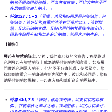
的兒子撒佈得做領袖， 亞希煞做家宰，亞比大的兒子亞
多尼蘭掌管服苦的人。」
詩篇133：1－3
「看哪，弟兄和睦同居是何等地善，何
等地美！
這好比那貴重的油澆在亞倫的頭上，流到鬍
鬚，又流到他的衣襟。又好比黑門的甘露降在錫安山，
因為在那裡有耶和華所命定的福，就是永遠的生命。」
【
禱告】
興起有智慧的謀士:
父神，我們奉耶穌的名宣告，祢要為以
色列興起有智慧的謀士成為納塔雅胡的內閣官員， 如所羅
門做以色列眾人的王， 他的臣子各盡其職，使國堅立。願
祢傾倒貴重合一的膏油在新內閣之中，彼此和睦同居，順服
納塔雅胡的領導權，一起進入耶和華所命定的恩福中。
詩篇 63:1, 7-8
「神啊，你是我的神， 我要切切地尋求
你， 在乾旱疲乏無水之地，我渴想你； 我的心切慕你。
因為你曾幫助我， 我就在你翅膀的蔭下歡呼。 我心緊緊