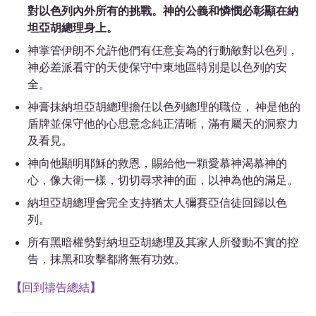
對以色列內外所有的挑戰。神的公義和憐憫必彰顯在納
坦亞胡總理身上。
神掌管伊朗不允許他們有仼意妄為的行動敵對以色列，
神必差派看守的天使保守中東地區特別是以色列的安
全。
神膏抹納坦亞胡總理擔任以色列總理的職位， 神是他的
盾牌並保守他的心思意念純正清晰，滿有屬天的洞察力
及看見。
神向他顯明耶穌的救恩，賜給他一顆愛慕神渴慕神的
心，像大衛一樣，切切尋求神的面，以神為他的滿足。
納坦亞胡總理會完全支持猶太人彌賽亞信徒回歸以色
列。
所有黑暗權勢對納坦亞胡總理及其家人所發動不實的控
告，抹黑和攻擊都將無有功效。
【
回到禱告總結
】