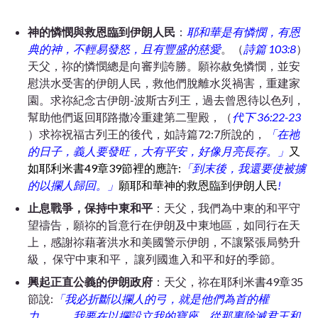
神的憐憫與救恩臨到伊朗人民
：
耶和華是
有憐憫，有恩
典的神，不輕易發怒，且有豐盛的慈愛
。（
詩篇 103:8
）
天父，祢的憐憫總是向審判誇勝。願祢赦免憐憫，並安
慰洪水受害的伊朗人民，救他們脫離水災禍害，重建家
園。求祢紀念古伊朗-波斯古列王，過去曾恩待以色列，
幫助他們返回耶路撒冷重建第二聖殿，（
代下 36:22-23
）求祢祝福古列王的後代，如詩篇72:7所說的，
「在
祂
的日子，義人要發旺，大有平安，好像月亮長存。」
又
如耶利米書49章39節裡的應許:
「到末後，我還要使被擄
的以攔人歸回。」
願耶和華神的救恩臨到伊朗人民
!
止息戰爭，保持中東和平
：天父，我們為中東的和平守
望禱告，願祢的旨意行在伊朗及中東地區，如同行在天
上，感謝祢藉著洪水和美國警示伊朗，不讓緊張局勢升
級， 保守中東和平， 讓列國進入和平和好的季節。
興起正直公義的伊朗政府
：天父，祢在耶利米書49章35
節說:
「我必折斷以攔人的弓，就是他們為首的權
力。。。我要在以攔設立我的寶座，從那裏除滅君王和