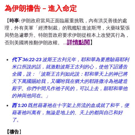
為伊朗禱告 – 進入命定
【
時事:
伊朗政府當局正面臨嚴重挑戰，內有洪災善後的處
理，外有美軍「經濟制裁」的戰艦駐進波斯灣，火藥味緊張
局勢急遽攀升。特朗普政府要求伊朗從根本上改變其行為，
詳情點閱
】
否則美國將推翻伊朗政權。
…
代下 36:22-23
波斯王古列元年，耶和華為要應驗藉耶利
米口所說的話，就激動波斯王古列的心，使他下詔通告
全國，說：「波斯王古列如此說：耶和華天上的神已將
天下萬國賜給我，又囑咐我在猶大的耶路撒冷為祂建造
殿宇。你們中間凡作祂子民的，可以上去，願耶和華他
的神與他同在。」
西 1:20
既然藉著祂在十字架上所流的血成就了和平，便
藉著祂叫萬有，無論是地上的、天上的都與自己和好
了。
【禱告
】