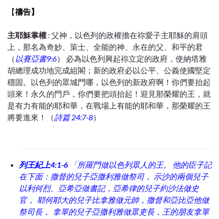
【
禱告】
主耶穌掌權
: 父神，以色列的政權擔在祢愛子主耶穌的肩頭
上，那名為奇妙、策士、全能的神、永在的父、和平的君
（
以賽亞書9:6
）
必為以色列興起祢立定的政府，使納塔雅
胡總理成功地完成組閣；新的政府必以公平、公義使國堅定
穩固。以色列的眾城門哪，以色列的新政府啊！你們要抬起
頭來！永久的門戶，你們要把頭抬起！迎見那榮耀的王，就
是有力有能的耶和華，在戰場上有能的耶和華，那榮耀的王
將要進來！（
詩篇 24:7-8
）
列王紀上4:1-6
「所羅門做以色列眾人的王。 他的臣子記
在下面：撒督的兒子亞撒利雅做祭司， 示沙的兩個兒子
以利何烈、亞希亞做書記，亞希律的兒子約沙法做史
官，
耶何耶大的兒子比拿雅做元帥，撒督和亞比亞他做
祭司長，
拿單的兒子亞撒利雅做眾吏長，王的朋友拿單