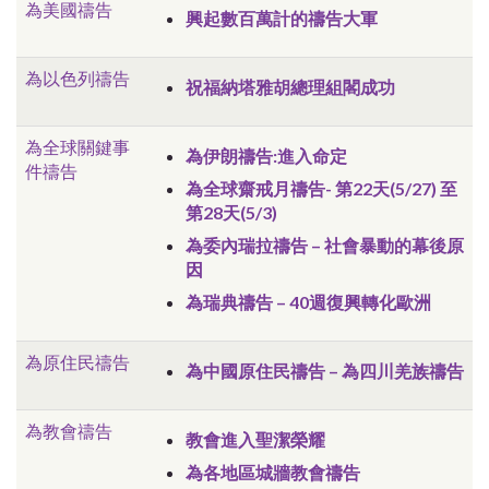
為美國禱告
興起數百萬計的禱告大軍
為以色列禱告
祝福納塔雅胡總理組閣成功
為全球關鍵事
為伊朗禱告:
進入命定
件禱告
為全球齋戒月禱告- 第22天(5/27) 至
第28天(5/3)
為委內瑞拉禱告 – 社會暴動的幕後原
因
為瑞典禱告 –
40週
復興轉化歐洲
為原住民禱告
為中國原住民禱告 –
為四川羌族禱告
為教會禱告
教會進入聖潔榮耀
為各地區城牆教會禱告