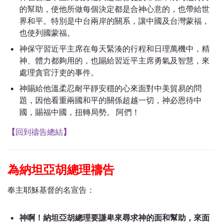
的幫助，使他所做每個決定都是合神心意的，也帶給世
界和平。特別是中台兩岸的關系，讓中國及台灣蒙福，
也使列國蒙福。
神保守習近平主席在每天緊湊的行程和日理萬機中，精
神、體力都夠用的，也賜給習近平主席勇氣及智慧，來
處理貪官汙吏的事件。
神賜給他溫柔忍耐平靜安穩的心來面對中美貿易的問
題，因他看重兩國和平的關係超越一切，神必恩待中
國，賜福中國，扭轉局勢。 阿們！
【
回到禱告總結
】
為納坦亞胡總理禱告
奉主耶穌基督的名宣告：
神啊！納坦亞胡總理要謙卑來尋求神的面和幫助，來面