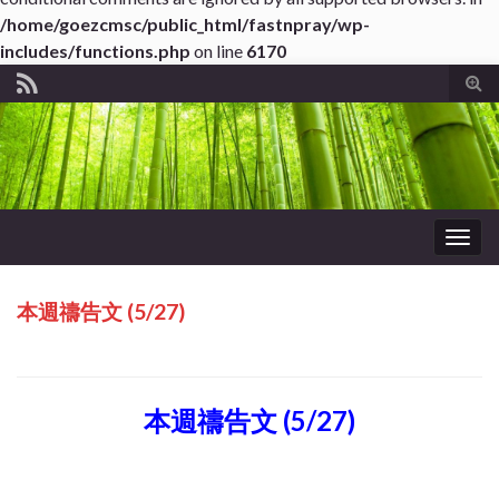
/home/goezcmsc/public_html/fastnpray/wp-
includes/functions.php
on line
6170
Tog
sear
for
Togg
navig
本週禱告文 (5/27)
本週禱告文 (5/27)