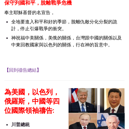
保守列國和平，
脫離戰爭危機
奉主耶穌基督的名宣告，
全地要進入和平和好的季節，脫離仇敵分化分裂的詭
計，停止引爆戰爭的衝突。
神祝福中美關係，美俄的關係，台灣跟中國的關係以及
中東回教國家與以色列的關係，行在神的旨意中。
【
回到禱告總結
】
為美國，以色列，
俄羅斯，中國等四
位國際領袖禱告:
川普總統