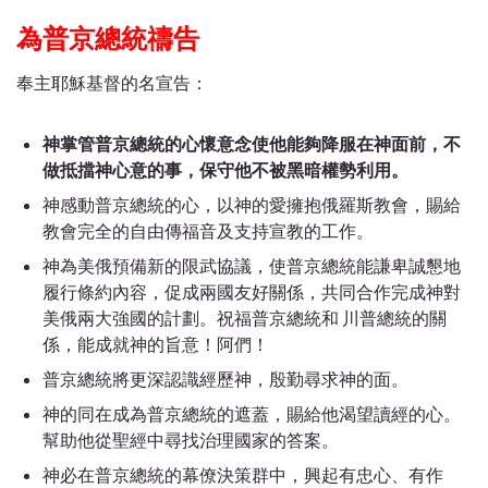
為普京總統禱告
奉主耶穌基督的名宣告：
神掌管普京總統的心懷意念使他能夠降服在神面前，不
做抵擋神心意的事，保守他不被黑暗權勢利用。
神感動普京總統的心，以神的愛擁抱俄羅斯教會，賜給
教會完全的自由傳福音及支持宣教的工作。
神為美俄預備新的限武協議，使普京總統能謙卑誠懇地
履行條約內容，促成兩國友好關係，共同合作完成神對
美俄兩大強國的計劃。
祝福普京總統和 川普總統的關
係，能成就神的旨意！阿們！
普京總統將更深認識經歷神，殷勤尋求神的面。
神的同在成為普京總統的遮蓋，賜給他渴望讀經的心。
幫助他從聖經中尋找治理國家的答案。
神必在普京總統的幕僚決策群中，興起有忠心、有作