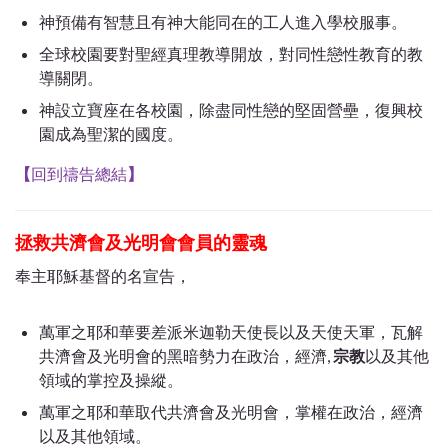
神預備有智慧且有神大能同在的工人進入學校服事。
全球校園要對聖經真理教導開放，對同性戀性教育的教
導關閉。
神設立寶座在各校園，除盡同性戀的堅固營壘，復興校
園成為聖潔的國度。
【
回到禱告總結
】
拯救共濟會及光明會會員的靈魂
奉主耶穌基督的名宣告，
萬軍之耶和華要差派米迦勒天使長以及天使天軍，瓦解
共濟會及光明會的黑暗勢力在政治，經濟,
宗教
以及其他
領域的掌控及操縱。
萬軍之耶和華取代共濟會及光明會，掌權在政治，經濟
以及其他領域。