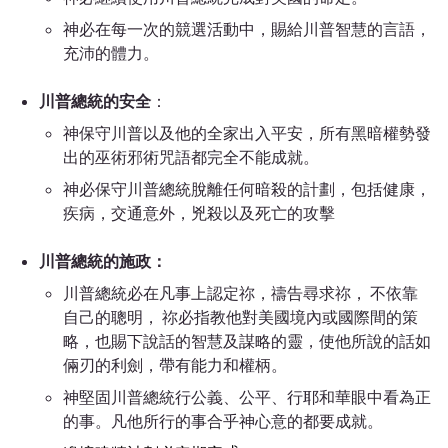
神必在每一次的競選活動中，賜給川普智慧的言語，
充沛的體力。
川普總統的安全
：
神保守川普以及他的全家出入平安，所有黑暗權勢發
出的巫術邪術咒語都完全不能成就。
神必保守川普總統脫離任何暗殺的計劃，包括健康，
疾病，交通意外，兇殺以及死亡的攻擊
川普總統的施政：
川普總統必在凡事上認定祢，禱告尋求祢， 不依靠
自己的聰明， 祢必指
教他對美國境內或國際間的策
略
，也賜下說話的智慧及謀略的靈，使他所說的話如
倆刃的利劍，帶有能力和權柄。
神堅固川普總統行公義、公平、行耶和華眼中看為正
的事。凡他所行的事合乎神心意的都要成就。