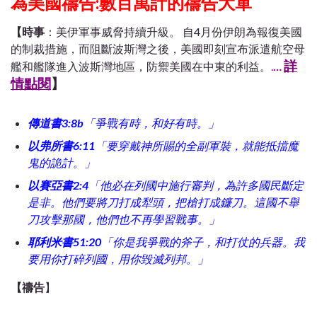
為美國禱告:數百萬計的禱告大軍
【時事
：
美伊軍事威脅持續升級。
自4月份伊朗為報復美國
的制裁措施，而阻斷波斯灣之後，美國即刻宣布派遣航空母
詳
艦和艦隊進入波斯灣地區，防禦美國在中東的利益。
.
…
情點閱
】
傳道書3:8b
「爭戰有時，和好有時。」
以弗所書6:11
「要穿戴神所賜的全副軍裝，就能抵擋魔
鬼的詭計。」
以賽亞書2:4
「他必在列國中施行審判，為許多國民斷定
是非。他們要將刀打成犁頭，把槍打成鐮刀。這國不舉
刀攻擊那國，他們也不再學習戰事。」
耶利米書51:20
「你是我爭戰的斧子，和打仗的兵器。我
要用你打碎列國，用你毀滅列邦。」
【禱告
】