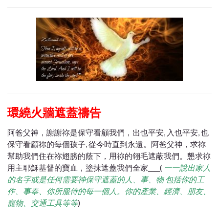
環繞火牆遮蓋禱告
阿爸父神，謝謝祢是保守看顧我們，出也平安, 入也平安, 也
保守看顧祢的每個孩子, 從今時直到永遠。阿爸父神，求祢
幫助我們住在祢翅膀的蔭下，用祢的翎毛遮蔽我們。懇求祢
用主耶穌基督的寶血，塗抹遮蓋我們全家____(
一一說出家人
的名字或是任何需要神保守遮蓋的人、事、物 包括你的工
作、事奉、你所服侍的每一個人。你的產業、經濟、朋友、
寵物、交通工具等等
)