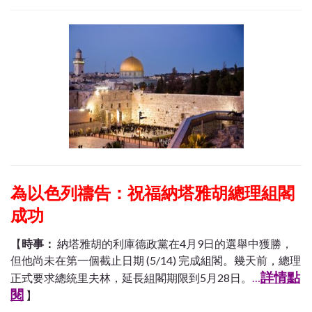
為以色列禱告：祝福納塔雅胡總理組閣
成功
【
時事：
納塔雅胡的利庫德政黨在4月9日的選舉中獲勝，
但他尚未在第一個截止日期 (5/14) 完成組閣。幾天前，總理
詳情點
正式要求總統里夫林，延長組閣期限到5月28日。
…
閱
】