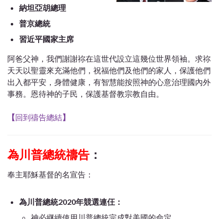
納坦亞胡總理
普京總統
習近平國家主席
阿爸父神，我們謝謝祢在這世代設立這幾位世界領袖。求祢
天天以聖靈來充滿他們，祝福他們及他們的家人，保護他們
出入都平安，身體健康，有智慧能按照神的心意治理國內外
事務。恩待神的子民，保護基督教宗教自由。
【
回到禱告總結
】
為川普總統禱告
：
奉主耶穌基督的名宣告：
為川普總統2020年競選連仼：
神必継續使用川普總統完成對美國的命定。