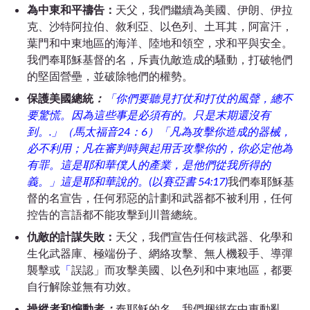
為中東和平禱告：
天父，我們繼續為美國、伊朗、伊拉
克、沙特阿拉伯、敘利亞、以色列、土耳其，阿富汗，
葉門和中東地區的海洋、陸地和領空，求和平與安全。
我們奉耶穌基督的名，斥責仇敵造成的騷動，打破牠們
的堅固營壘，並破除牠們的權勢。
保護美國總統
：
「
你們要聽見打仗和打仗的風聲，總不
要驚慌。因為這些事是必須有的。只是末期還沒有
到。.
」
（
馬太福音24：6
）
「
凡為攻擊你造成的器械，
必不利用；凡在審判時興起用舌攻擊你的，你必定他為
有罪。這是耶和華僕人的產業，是他們從我所得的
義。」這是耶和華說的。
(
以賽亞書 54:17
)
我們奉耶穌基
督的名宣告，任何邪惡的計劃和武器都不被利用，任何
控告的言語都不能攻擊到川普總統。
仇敵的計謀失敗：
天父，我們宣告任何核武器、化學和
生化武器庫、極端份子、網絡攻擊、無人機殺手、導彈
襲擊或
「
誤認」而攻擊美國、以色列和中東地區，都要
自行解除並無有功效。
操縱者和煽動者
：
奉耶穌的名，我們捆綁在中東動亂，