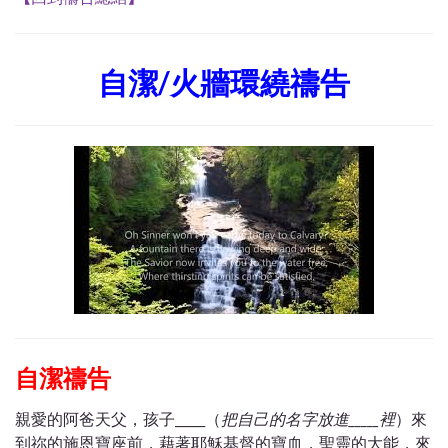
自潔/火牆環繞禱告
自潔禱告
親愛的阿爸天父，孩子_____（
把自己的名字放進
_____
裡
）來
到祢的施恩寶座前，藉著耶穌基督的寶血，聖靈的大能，來