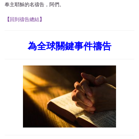
奉主耶穌的名禱告，阿們。
【
回到禱告總結
】
為全球關鍵事件禱告