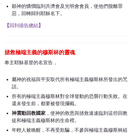
願神的憐憫臨到共濟會及光明會會員，使他們脫離罪
惡，回轉歸到耶穌名下。
【
回到禱告總結
】
拯救極端主義的穆斯林的靈魂
奉主耶穌基督的名宣告，
屬神的祝福與平安取代所有極端主義穆斯林所發出的咒
詛。
所有的極端主義穆斯林對全球發動的恐襲行動失敗。在
還未發生前，都要被發現攔截。
神震動回教國家
，使
神的救恩與拯救速速臨到這些回教
徒和極端主義穆斯林的生命裡。
年輕人被喚醒，不再受欺騙，不參與極端主義穆斯林組