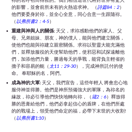
的影響，並會前所未有的火熱追求神。 （
詩篇84：2
）
他們要委身於
祢，並全心全意，同心合意一生
跟隨
祢
。
（
以弗所書2：4-5
）
重建與神與人的關係
: 天父，求祢感動他們的家人、父
母、兄弟姐妹、朋友，神的僕人，能與他們建立關係，
使他們也能與祢建立親密關係。求祢以聖靈大能充滿他
們，並釋放服役的天使幫助他們，使邪惡和試探遠離他
們，加添他們力量，勝過每天的爭戰，能背負主輕省的
擔子和容易的軛
（
太11：29-30
），完成神所託付的使
命。 奉耶穌的名，阿們。
成為神的大軍:
天父，我們宣告，這些年輕人 將會忠心地
服侍神並得勝。他們
是神所預備
強大的軍隊，為祢名的
緣故，祢必引導他們快快地轉向祢，（
箴2：6
）釋放得
勝的恩膏給他們，他們必拿起信心的盾牌，在他們所處
的的戰場上，領受他們命定的福，
必帶下末世的大收割!
（
以弗所書1:10
）