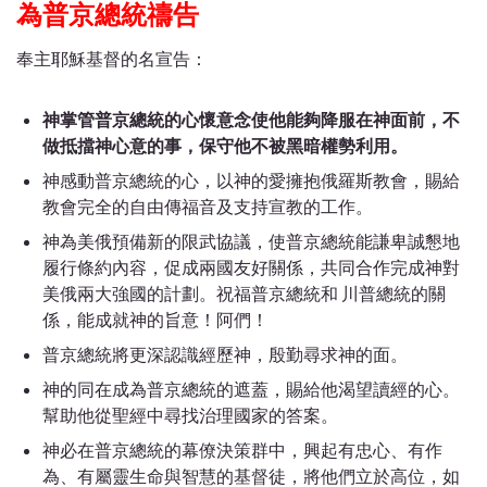
為普京總統禱告
奉主耶穌基督的名宣告：
神掌管普京總統的心懷意念使他能夠降服在神面前，不
做抵擋神心意的事，保守他不被黑暗權勢利用。
神感動普京總統的心，以神的愛擁抱俄羅斯教會，賜給
教會完全的自由傳福音及支持宣教的工作。
神為美俄預備新的限武協議，使普京總統能謙卑誠懇地
履行條約內容，促成兩國友好關係，共同合作完成神對
美俄兩大強國的計劃。
祝福普京總統和 川普總統的關
係，能成就神的旨意！阿們！
普京總統將更深認識經歷神，殷勤尋求神的面。
神的同在成為普京總統的遮蓋，賜給他渴望讀經的心。
幫助他從聖經中尋找治理國家的答案。
神必在普京總統的幕僚決策群中，興起有忠心、有作
為、有屬靈生命與智慧的基督徒，將他們立於高位，如