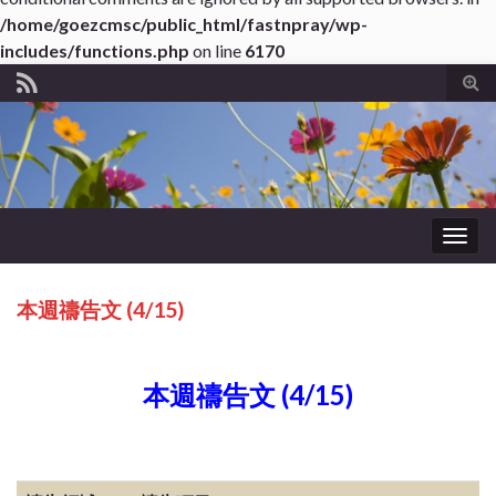
/home/goezcmsc/public_html/fastnpray/wp-
includes/functions.php
on line
6170
Tog
sear
for
Togg
navig
本週禱告文 (4/15)
本週禱告文 (4/15)