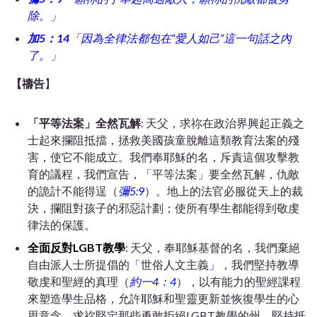
除。」
加5：14
「因為全律法都包在“愛人如己”這一句話之內
了。」
【禱告
】
「平等法案」全然瓦解
: 天父，求祢在政治界興起正義之
士起來攔阻抵擋，拯救美國孩童脫離這類教育法案的殘
害
，使它不能成立。我們奉耶穌的名，斥責這個攻擊教
育的議程，我們宣告，「平等法案」要全然瓦解，仇敵
的詭計不能得逞（
彌5:9
）。
地上的法官必服從天上的裁
決，攔阻對孩子的邪惡計劃；使所有學生都能得到敬虔
律法的保護。
全面反對LGBT教學
: 天父，奉耶穌基督的名，我們棄絕
自由派人士所提倡的
「
世俗人文主義
」
，我們堅持教導
敬虔和聖經的真理（
約一4：4
），以有能力的聖經課程
來塑造學生品格，允許耶穌和聖靈更新並恢復學生的心
思意念。
求祢堅定那些勇敢拒絕LGBT教學的州，
堅持抵