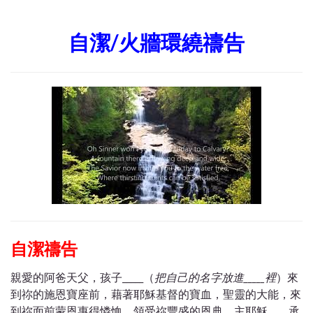
自潔/火牆環繞禱告
自潔禱告
親愛的阿爸天父，孩子_____（
把自己的名字放進
_____
裡
）來
到祢的施恩寶座前，藉著耶穌基督的寶血，聖靈的大能，來
到祢面前蒙恩惠得憐恤，領受
祢
豐盛的恩典。主耶穌_____承