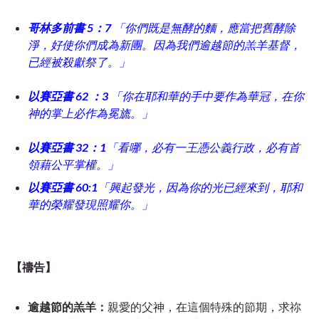
哥林多前書 5：7
「你們既是無酵的麵，應當把舊酵除
淨，好使你們成為新團。因為我們逾越節的羔羊基督，
已經被殺獻祭了。」
以賽亞書 62 ：3
「你在耶和華的手中要作為華冠，在你
神的掌上必作為冕旒。」
以賽亞書 32：1
「看哪，必有一王憑公義行政，必有首
領藉公平掌權。」
以賽亞書 60:1
「興起發光，因為你的光已經來到，耶和
華的榮耀發現照耀你。
」
【禱告】
逾越節的羔羊：
親愛的父神，在這個特殊的節期，求祢