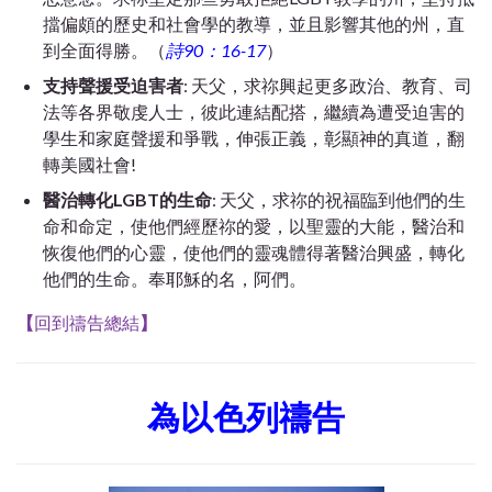
擋偏頗的歷史和社會學的教導
，並且影響其他的州，直
到全面得勝。（
詩90：16-17
）
支持聲援受迫害者
: 天父，求
祢興起更多政治、
教育、司
法等各界敬虔人士，彼此連結配搭，繼續為遭受迫害的
學生和家庭聲援和爭戰，伸張正義，彰顯神的真道，翻
轉美國社會!
醫治轉化LGBT的生命
: 天父，求祢的祝福臨到他們的生
命和命定，使他們經歷祢的愛，以聖靈的大能，醫治和
恢復他們的心靈，使他們的靈魂體得著醫治興盛，轉化
他們的生命。奉耶穌的名，阿們。
【
回到禱告總結
】
為以色列禱告