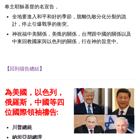
奉主耶穌基督的名宣告，
全地要進入和平和好的季節，脫離仇敵分化分裂的詭
計，停止引爆戰爭的衝突。
神祝福中美關係，美俄的關係，台灣跟中國的關係以及
中東回教國家與以色列的關係，行在神的旨意中。
【
回到禱告總結
】
為美國，以色列，
俄羅斯，中國等四
位國際領袖禱告:
川普總統
納坦亞胡總理