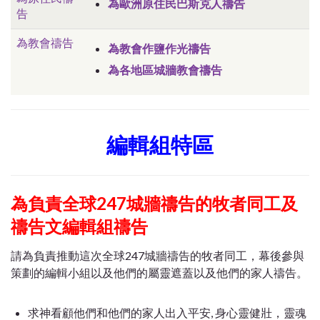
為歐洲原住民巴斯克人禱告
告
為教會禱告
為教會作鹽作光禱告
為各地區城牆教會禱告
編輯組特區
為負責全球247城牆禱告的牧者同工及
禱告文編輯組禱告
請為負責推動這次全球247城牆禱告的牧者同工，幕後參與
策劃的編輯小組以及他們的屬靈遮蓋以及他們的家人禱告。
求神看顧他們和他們的家人出入平安, 身心靈健壯，靈魂