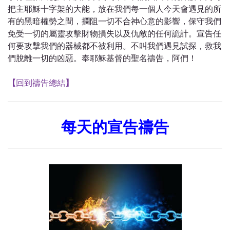
把主耶穌十字架的大能，放在我們每一個人今天會遇見的所
有的黑暗權勢之間，攔阻一切不合神心意的影響，保守我們
免受一切的屬靈攻擊財物損失以及仇敵的任何詭計。宣告任
何要攻擊我們的器械都不被利用。不叫我們遇見試探，救我
們脫離一切的凶惡。奉耶穌基督的聖名禱告，阿們！
【
回到禱告總結
】
每天的宣告禱告