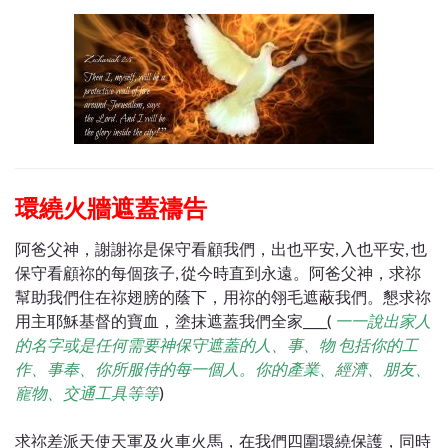
環繞火牆遮蓋禱告
阿爸父神，謝謝祢是保守看顧我們，出也平安, 入也平安, 也
保守看顧祢的每個孩子, 從今時直到永遠。阿爸父神，求祢
幫助我們住在祢翅膀的蔭下，用祢的翎毛遮蔽我們。懇求祢
用主耶穌基督的寶血，塗抹遮蓋我們全家____(
一一說出家人
的名字或是任何需要神保守遮蓋的人、事、物 包括你的工
作、事奉、你所服侍的每一個人。你的產業、經濟、朋友、
寵物、交通工具等等
)
求祢差派天使天軍及火車火馬，在我們四圍環繞保護，同時