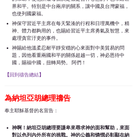
界和平。特別是中台兩岸的關系，讓中國及台灣蒙福，
也使列國蒙福。
神保守習近平主席在每天緊湊的行程和日理萬機中，精
神、體力都夠用的，也賜給習近平主席勇氣及智慧，來
處理貪官汙吏的事件。
神賜給他溫柔忍耐平靜安穩的心來面對中美貿易的問
題，因他看重兩國和平的關係超越一切，神必恩待中
國，賜福中國，扭轉局勢。 阿們！
【
回到禱告總結
】
為納坦亞胡總理禱告
奉主耶穌基督的名宣告：
神啊！納坦亞胡總理要謙卑來尋求神的面和幫助，來面
對以色列內外所有的挑戰。神的公義和憐憫必彰顯在納