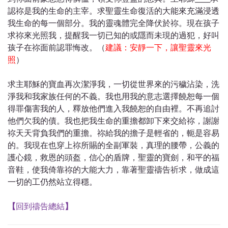
認祢是我的生命的主宰。求聖靈生命復活的大能來充滿浸透
我生命的每一個部分。我的靈魂體完全降伏於祢。現在孩子
求祢來光照我，提醒我一切已知的或隱而未現的過犯，好叫
孩子在祢面前認罪悔改。（
建議：安靜一下，讓聖靈來光
照
）
求主耶穌的寶血再次潔淨我，一切從世界來的污穢沾染，洗
淨我和我家族任何的不義。我也用我的意志選擇饒恕每一個
得罪傷害我的人，釋放他們進入我饒恕的自由裡。不再追討
他們欠我的債。我也把我生命的重擔都卸下來交給祢，謝謝
祢天天背負我們的重擔。祢給我的擔子是輕省的，軛是容易
的。我現在也穿上祢所賜的全副軍裝，真理的腰帶，公義的
護心鏡，救恩的頭盔，信心的盾牌，聖靈的寶劍，和平的福
音鞋，使我倚靠祢的大能大力，靠著聖靈禱告祈求，做成這
一切的工仍然站立得穩。
【
回到禱告總結
】