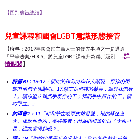
【
回到禱告總結
】
兒童課程和國會LGBT意識形態接管
【時事：
2019年國會民主黨人士的優先事項之
一
是通過
詳
「平等法案/H.R.5」將兒童LGBT課程升為聯邦級別。
…
情點閱
】
詩篇90：16-17
「願祢的作為向祢仆人顯現，原祢的榮
耀向他們子孫顯明。17.願主我們神的榮美，歸於我們身
上。願祢堅立我們手所作的工；我們手中所作的工，願
祢堅立。」
約珥書2：11
「耶和華在祂軍旅前發聲，祂的隊伍甚
大。成就他命的，是強盛者；因為耶和華的日子大而可
畏，誰能當得起呢？」
彌5：9
「願祢的手舉起高過敵人；願祢的仇敵都被剪