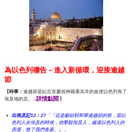
為以色列禱告－進入新循環，迎接逾越
節
【時事：
逾越節是紀念並慶祝神藉著羔羊的血使以色列免了
詳情點閱
埃及地的災。
…
】
出埃及記12：27
「『這是獻給耶和華逾越節的祭，當以
色列人在埃及的時候，他擊殺埃及人，越過以色列人的
房屋，救了我們各家。』」