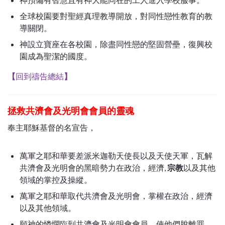
全球校園要對聖經真理教導開放，對同性戀性教育的教
導關閉。
神設立寶座在各校園，除盡同性戀的堅固營壘，復興校
園成為聖潔的國度。
【
回到禱告總結
】
拯救共濟會及光明會會員的靈魂
奉主耶穌基督的名宣告，
萬軍之耶和華要差派米迦勒天使長以及天使天軍，瓦解
共濟會及光明會的黑暗勢力在政治，經濟,
宗教
以及其他
領域的掌控及操縱。
萬軍之耶和華取代共濟會及光明會，掌權在政治，經濟
以及其他領域。
願神的憐憫臨到共濟會及光明會會員，使他們脫離罪