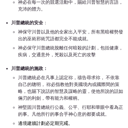
神必在每一次的競選活動中，賜給川普智慧的言語，
充沛的體力。
川普總統的安全
：
神保守川普以及他的全家出入平安，所有黑暗權勢發
出的巫術邪術咒語都完全不能成就。
神必保守川普總統脫離任何暗殺的計劃，包括健康，
疾病，交通意外，兇殺以及死亡的攻擊
川普總統的施政：
川普總統必在凡事上認定祢，禱告尋求祢， 不依靠
自己的聰明， 祢必指
教他對美國境內或國際間的策
略
，也賜下說話的智慧及謀略的靈，使他所說的話如
倆刃的利劍，帶有能力和權柄。
神堅固川普總統行公義、公平、行耶和華眼中看為正
的事。凡他所行的事合乎神心意的都要成就。
邊境建牆計劃必定期完𢦓。