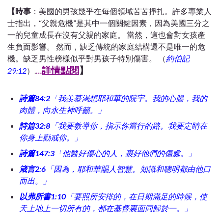
【時事
：美國的男孩幾乎在每個領域苦苦掙扎。許多專業人
士指出，“父親危機”是其中一個關鍵因素，因為美國三分之
一的兒童成長在沒有父親的家庭。 當然，這也會對女孩產
生負面影響。 然而，缺乏傳統的家庭結構還不是唯一的危
機。缺乏男性榜樣似乎對男孩子特別傷害。 （
約伯記
詳情點閱
】
29:12
）.
…
詩篇84:2
「我羨慕渴想耶和華的院宇。我的心腸，我的
肉體，向永生神呼籲。」
詩篇32:8
「我要教導你，指示你當行的路。我要定睛在
你身上勸戒你。」
詩篇147:3
「他醫好傷心的人，裹好他們的傷處。」
箴言2:6
「因為，耶和華賜人智慧。知識和聰明都由他口
而出。」
以弗所書1:10
「要照所安排的，在日期滿足的時候，使
天上地上一切所有的，都在基督裏面同歸於一。」