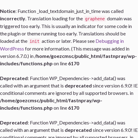
Notice
: Function _load_textdomain_just_in_time was called
incorrectly
. Translation loading for the
domain was
graphene
triggered too early. This is usually an indicator for some code in
the plugin or theme running too early. Translations should be
loaded at the
action or later. Please see
Debugging in
init
WordPress
for more information. (This message was added in
version 6.7.0.) in
/home/goezcmsc/public_html/fastnpray/wp-
includes/functions.php
on line
6170
Deprecated
: Function WP_Dependencies->add_data() was
called with an argument that is
deprecated
since version 6.9.0! IE
conditional comments are ignored by all supported browsers. in
/home/goezcmsc/public_html/fastnpray/wp-
includes/functions.php
on line
6170
Deprecated
: Function WP_Dependencies->add_data() was
called with an argument that is
deprecated
since version 6.9.0! IE
conditional comments are ignored by all supported browsers. in