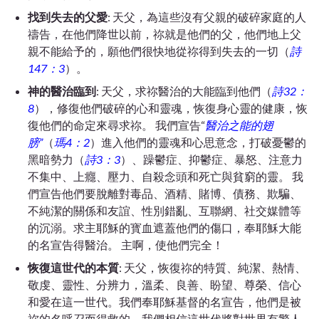
找到失去的父愛
: 天父，為這些沒有父親的破碎家庭的人
禱告，
在他們降世以前，
祢
就是他們的父，他們地上父
親不能給予的，願他們很快地從
祢
得到失去的一切
（
詩
147：3
）
。
神的醫治臨到
: 天父，
求祢醫治的大能臨到他們（
詩32：
8
），
修復他們破碎的心和靈魂，恢復身心靈的健康，
恢
復他們的命定來尋求
祢
。
我們宣告“
醫治之能的翅
膀”
（
瑪4：2
）進入他們的靈魂和心思意念，打破憂鬱的
黑暗勢力（
詩3：3
）、躁鬱症、抑鬱症、暴怒、注意力
不集中、上癮、壓力、自殺念頭和死亡與貧窮的靈。 我
們宣告他們要脫離對毒品、酒精、賭博、債務、欺騙、
不純潔的關係和友誼、性別錯亂、互聯網、社交媒體等
的沉溺。求主耶穌的寳血遮蓋他們的傷口，奉耶穌大能
的名宣告
得醫治
。 主啊，使他們完全！
恢復這世代的本質
: 天父，恢復
祢
的特質、純潔、熱情、
敬虔、靈性、分辨力，溫柔、良善、盼望、尊榮、信心
和愛在這一世代。我們奉耶穌基督的名宣告，他們是被
祢
的名呼召而得救的。
我們相信這世代將對世界有驚人