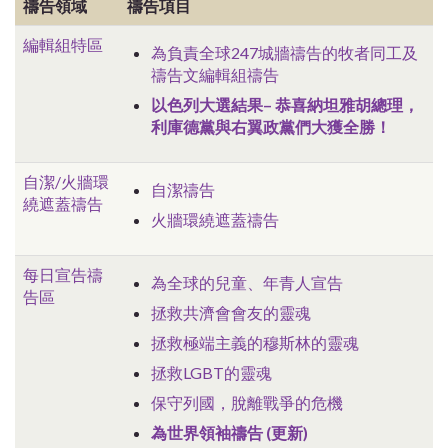
禱告領域
禱告項目
編輯組特區
為負責全球247城牆禱告的牧者同工及
禱告文編輯組禱告
以色列大選結果– 恭喜納坦雅胡總理，
利庫德黨與右翼政黨們大獲全勝！
自潔/火牆環
自潔禱告
繞遮蓋禱告
火牆環繞遮蓋禱告
每日宣告禱
為全球的兒童、年青人宣告
告區
拯救共濟會會友的靈魂
拯救極端主義的穆斯林的靈魂
拯救LGBT的靈魂
保守列國，脫離戰爭的危機
為世界領袖禱告 (更新)