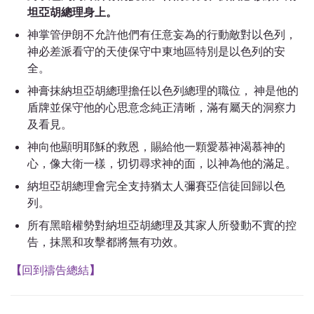
坦亞胡總理身上。
神掌管伊朗不允許他們有仼意妄為的行動敵對以色列，
神必差派看守的天使保守中東地區特別是以色列的安
全。
神膏抹納坦亞胡總理擔任以色列總理的職位， 神是他的
盾牌並保守他的心思意念純正清晰，滿有屬天的洞察力
及看見。
神向他顯明耶穌的救恩，賜給他一顆愛慕神渴慕神的
心，像大衛一樣，切切尋求神的面，以神為他的滿足。
納坦亞胡總理會完全支持猶太人彌賽亞信徒回歸以色
列。
所有黑暗權勢對納坦亞胡總理及其家人所發動不實的控
告，抹黑和攻擊都將無有功效。
【
回到禱告總結
】