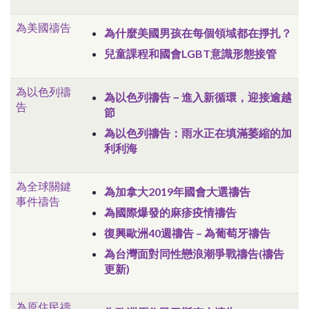
為美國禱告
為什麼美國男孩在每個領域都在掙扎？
兒童課程和國會LGBT意識形態接管
為以色列禱
為以色列禱告－進入新循環，迎接逾越
告
節
為以色列禱告：雨水正在填滿萎縮的加
利利海
為全球關鍵
為加拿大2019年國會大選禱告
事件禱告
為國際爆發的麻疹疫情禱告
復興歐洲40週禱告 – 為葡萄牙禱告
為台灣面對
同性戀浪潮爭戰禱告(禱告
更新)
為原住民禱