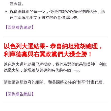
體興盛。
祝福編輯組的每一位，使他們能安心領受神的話語，迅
速而準確地用文字將神的心意傳遞出去。
【
回到禱告總結
】
以色列大選結果– 恭喜納坦雅胡總理，
利庫德黨與右翼政黨們大獲全勝！
以色列大選的結果已經揭曉，我們為選舉結果讚美神！利庫
德黨大勝，納塔雅胡領導的時代將持續下去。
請繼續為新政府的組閣、 和美國將公佈的“和平”計畫代禱。
【
回到禱告總結
】