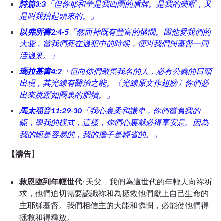
詩篇3:3
「但你耶和華是我四圍的盾牌。是我的榮耀，又
是叫我抬起頭來的。」
以弗所書2:4-5
「然而神既有豐富的憐憫。因他愛我們的
大愛，
當我們死在過犯中的時候，便叫我們與基督一同
活過來。」
瑪拉基書4:2
「但向你們敬畏我名的人，必有公義的日頭
出現，其光線有醫治之能。〔光線原文作翅膀〕你們必
出來跳躍如圈裏的肥犢。」
馬太福音11:29-30
「我心裏柔和謙卑，你們當負我的
軛，學我的樣式，這樣，你們心裏就必得享安息。因為
我的軛是容易的，我的擔子是輕省的。」
【禱告
】
救恩臨到年輕世代
: 天父，我們為這世代的年輕人向
祢祈
求
，他們迫切需要認識
祢
和
為拯救他們獻上自己生命的
主耶穌基督。我們相信主的大能和憐憫，必能使他們得
拯救和得釋放。