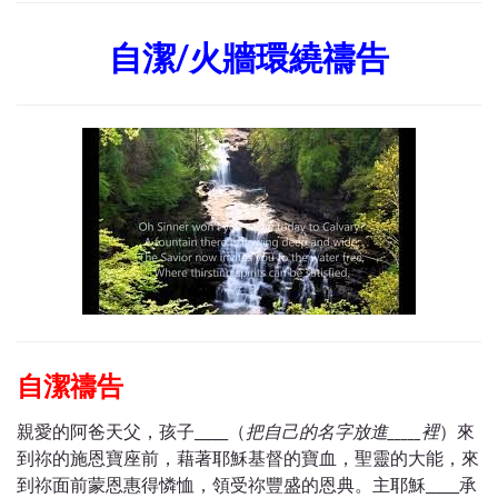
自潔/火牆環繞禱告
自潔禱告
親愛的阿爸天父，孩子_____（
把自己的名字放進
_____
裡
）來
到祢的施恩寶座前，藉著耶穌基督的寶血，聖靈的大能，來
到祢面前蒙恩惠得憐恤，領受
祢
豐盛的恩典。主耶穌_____承