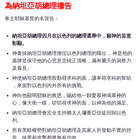
為納坦亞胡總理禱告
奉主耶穌基督的名宣告：
納坦亞胡總理四月在以色列的總理選舉中，願神的旨意
彰顯。
神膏抹納坦亞胡總理擔任以色列總理的職位， 神是他的
盾牌並保守他的心思意念純正清晰，滿有屬天的洞察力
及看見。
神使納坦亞胡總理殷勤尋求袮的面，謙卑尋求袮的幫助
，來面對以色列內外所有的挑戰。
神向他顯明耶穌的救恩，賜給他一顆愛慕神渴慕神的
心，像大衛一樣，切切尋求神的面，以神為他的滿足。
納坦亞胡總理會完全支持猶太人彌賽亞信徒回歸以色
列。
所有黑暗權勢對納坦亞胡總理及其家人所發動不實的控
告，抹黑和攻擊都將無有功效。