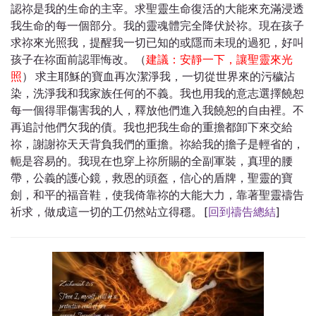
認祢是我的生命的主宰。求聖靈生命復活的大能來充滿浸透
我生命的每一個部分。我的靈魂體完全降伏於祢。現在孩子
求祢來光照我，提醒我一切已知的或隱而未現的過犯，好叫
孩子在祢面前認罪悔改。（
建議：安靜一下，讓聖靈來光
照
） 求主耶穌的寶血再次潔淨我，一切從世界來的污穢沾
染，洗淨我和我家族任何的不義。我也用我的意志選擇饒恕
每一個得罪傷害我的人，釋放他們進入我饒恕的自由裡。不
再追討他們欠我的債。我也把我生命的重擔都卸下來交給
祢，謝謝祢天天背負我們的重擔。祢給我的擔子是輕省的，
軛是容易的。我現在也穿上祢所賜的全副軍裝，真理的腰
帶，公義的護心鏡，救恩的頭盔，信心的盾牌，聖靈的寶
劍，和平的福音鞋，使我倚靠祢的大能大力，靠著聖靈禱告
祈求，做成這一切的工仍然站立得穩。 [
回到禱告總結
]