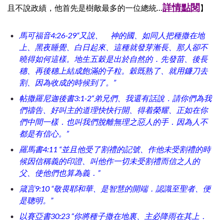
詳情點閱
且不說政績，他首先是樹敵最多的一位總統…
】
馬可福音4:26-29“又說、 神的國、如同人把種撒在地
上、黑夜睡覺、白日起來、這種就發芽漸長、那人卻不
曉得如何這樣。地生五穀是出於自然的．先發苗、後長
穗、再後穗上結成飽滿的子粒。穀既熟了、就用鐮刀去
割、因為收成的時候到了。”
帖撒羅尼迦後書3:1-2“弟兄們、我還有話說．請你們為我
們禱告、好叫主的道理快快行開、得着榮耀、正如在你
們中間一樣．也叫我們脫離無理之惡人的手．因為人不
都是有信心。”
羅馬書4:11 “並且他受了割禮的記號、作他未受割禮的時
候因信稱義的印證、叫他作一切未受割禮而信之人的
父、使他們也算為義．”
箴言9:10 “敬畏耶和華、是智慧的開端．認識至聖者、便
是聰明。”
以賽亞書30:23 “你將種子撒在地裏、主必降雨在其上．