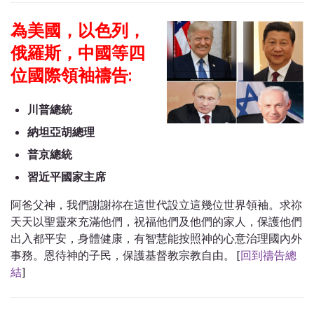
為美國，以色列，
俄羅斯，中國等四
位國際領袖禱告:
川普總統
納坦亞胡總理
普京總統
習近平國家主席
阿爸父神，我們謝謝祢在這世代設立這幾位世界領袖。求祢
天天以聖靈來充滿他們，祝福他們及他們的家人，保護他們
出入都平安，身體健康，有智慧能按照神的心意治理國內外
事務。恩待神的子民，保護基督教宗教自由。 [
回到禱告總
結
]