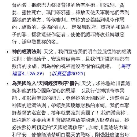
督的名，捆綁巴力祭壇背後的所有巫術、耶洗別、貪
婪、靈性死亡、瑪門等邪靈，釋放天使天軍將牠們帶到
屬牠們的地方，等候審判。求
祢
的公義臨到現今作惡
的，驕傲的、妥協的罪人、 定深層政府、墮落的和偽君
子的罪，拯救這些作惡者，使他們認罪悔改並轉離惡
行，謙卑敬畏
祢
的名。
神的經濟法則
: 天父，我們宣告我們明白並服從
祢
的經濟
法則：慷慨給予，安逸時做善事，且我們所撒的種都有
數倍的收成，因為神的祝福是沒有懼怕或憂慮。 （
馬可
福音4：26-29
）（
以賽亞書30:23
）
為美國進入
“天國經濟秩序”禱告
:
天父，求
祢
賜給川普總
統和他的核心團隊信心的恩賜，以及行使神蹟奇事異
能，和彰顯聖靈的能力，
尊榮
祢
的天國政府，清楚明白
神國的經濟法則，帶領美國脫離財務的束縛。
我們奉耶
穌基督的名宣告，
禧年就要臨到美國了！ 我們讚美
祢，
因祢
應許並要藉著川普總統釋放美國進入財務自由。
祢
必按照祢所預定
的“天國經濟秩序”，加給川普總統力量
和平安，使他能清楚明白屬天的戰略，剛强壯膽邁出每