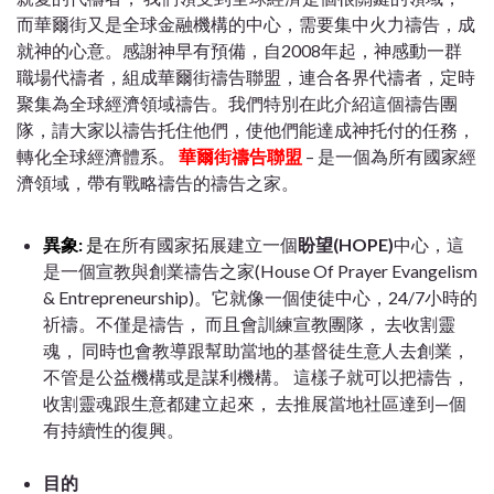
而華爾街又是全球金融機構的中心，需要集中火力禱告，成
就神的心意。感謝神早有預備，自2008年起，神感動一群
職場代禱者，組成華爾街禱告聯盟，連合各界代禱者，定時
聚集為全球經濟領域禱告。我們特別在此介紹這個禱告團
隊，請大家以禱告托住他們，使他們能達成神托付的任務，
轉化全球經濟體系。
華爾街禱告聯盟
– 是一個為所有國家經
濟領域，帶有戰略禱告的禱告之家。
異象:
是
在所有國家拓展建立一個
盼望(HOPE)
中心，這
是一個宣教與創業禱告之家(House Of Prayer Evangelism
& Entrepreneurship)。它就像一個使徒中心，24/7小時的
祈禱。不僅是禱告， 而且會訓練宣教團隊， 去收割靈
魂， 同時也會教導跟幫助當地的基督徒生意人去創業，
不管是公益機構或是謀利機構。 這樣子就可以把禱告，
收割靈魂跟生意都建立起來， 去推展當地社區達到—個
有持續性的復興。
目的