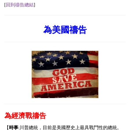
[
回到禱告總結
]
為美國禱告
為經濟戰禱告
【
時事
:
川普總統，目前是美國歷史上最具戰鬥性的總統。