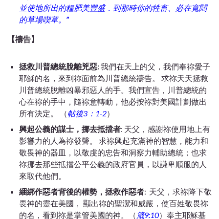
並使地所出的糧肥美豐盛．到那時你的牲畜、必在寬闊
的草場喫草。
”
【禱告】
拯救川普總統脫離兇惡:
我們在天上的父，我們奉
祢
愛子
耶穌的名，來到
祢
面前為川普總統禱告。
求祢天天拯救
川普總統脫離凶暴邪惡人的手。我們宣告，川普總統的
心在
祢
的手中，隨
祢意轉動
，他必按
祢
對美國計劃做出
所有決定。 （
帖後3：1-2
）
興起公義的謀士，挪去抵擋者
: 天父，感謝
祢使用地上有
影響力的人為
祢發
聲。 求
祢興起
充滿神的智慧，能力和
敬畏神
的器皿
，以敬虔的忠告和洞察力輔助總統；也求
祢挪去那些
抵擋公平公義的政府官員，以謙卑順服的人
來取代他們。
綑綁作惡者背後的權勢，拯救作惡者
: 天父，
求
祢降下敬
畏神的靈在美國，
顯出
祢
的聖潔和威嚴，使百姓敬畏
祢
的名，看到
祢是
掌管美國的神。（
箴9:10
）
奉主耶穌基