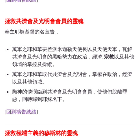
拯救共濟會及光明會會員的靈魂
奉主耶穌基督的名宣告，
萬軍之耶和華要差派米迦勒天使長以及天使天軍，瓦解
共濟會及光明會的黑暗勢力在政治，經濟,
宗教
以及其他
領域的掌控及操縱。
萬軍之耶和華取代共濟會及光明會，掌權在政治，經濟
以及其他領域。
願神的憐憫臨到共濟會及光明會會員，使他們脫離罪
惡，回轉歸到耶穌名下。
[
回到禱告總結
]
拯救極端主義的穆斯林的靈魂