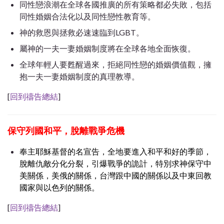
同性戀浪潮在全球各國推廣的所有策略都必失敗，包括
同性婚姻合法化以及同性戀性教育等。
神的救恩與拯救必速速臨到LGBT。
屬神的一夫一妻婚姻制度將在全球各地全面恢復。
全球年輕人要甦醒過來，拒絕同性戀的婚姻價值觀，擁
抱一夫一妻婚姻制度的真理教導。
[
回到禱告總結
]
保守列國和平，
脫離戰爭危機
奉主耶穌基督的名宣告，全地要進入和平和好的季節，
脫離仇敵分化分裂，引爆戰爭的詭計，特別求神保守中
美關係，美俄的關係，台灣跟中國的關係以及中東回教
國家與以色列的關係。
[
回到禱告總結
]