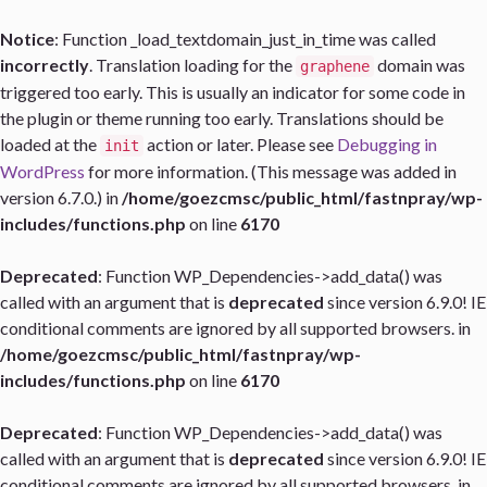
Notice
: Function _load_textdomain_just_in_time was called
incorrectly
. Translation loading for the
domain was
graphene
triggered too early. This is usually an indicator for some code in
the plugin or theme running too early. Translations should be
loaded at the
action or later. Please see
Debugging in
init
WordPress
for more information. (This message was added in
version 6.7.0.) in
/home/goezcmsc/public_html/fastnpray/wp-
includes/functions.php
on line
6170
Deprecated
: Function WP_Dependencies->add_data() was
called with an argument that is
deprecated
since version 6.9.0! IE
conditional comments are ignored by all supported browsers. in
/home/goezcmsc/public_html/fastnpray/wp-
includes/functions.php
on line
6170
Deprecated
: Function WP_Dependencies->add_data() was
called with an argument that is
deprecated
since version 6.9.0! IE
conditional comments are ignored by all supported browsers. in