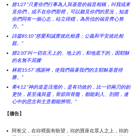
腓1:27 “只要你們行事為人與基督的福音相稱，叫我或來
見你們，或不在你們那裡，可以聽見你們的景況，知道
你們同有一個心志，站立得穩，為所信的福音齊心努
力。”
詩篇85:10 “慈愛和誠實彼此相遇；公義和平安彼此相
親。”
腓2:10“叫一切在天上的、地上的，和地底下的，因耶穌
的名無不屈膝’
林前15:57 ‘感謝神，使我們藉著我們的主耶穌基督得
勝。”
希4:12 “神的道是活潑的，是有功效的，比一切兩刃的劍
更快，甚至魂與靈，骨節與骨髓，都能刺入、剖開，連
心中的思念和主意都能辨明。”
【禱告】
阿爸父，在
祢
裡面有盼望，
祢
的寶座在眾人之上，
祢
的