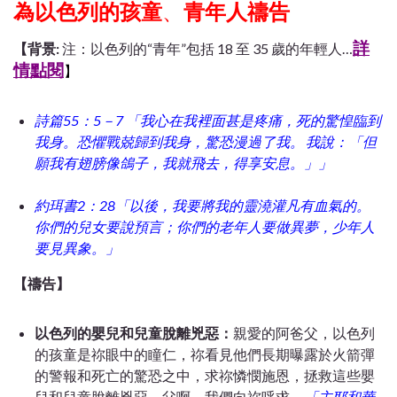
為以色列的孩童
、
青年人禱告
詳
【背景:
注：以色列的
“
青年
”
包括
18
至
35
歲的年輕人…
情點閱
】
詩篇
55
：
5
－
7
「我心在我裡面甚是疼痛，死的驚惶臨到
我身。恐懼戰兢歸到我身，驚恐漫過了我。
我說：「但
願我有翅膀像鴿子，我就飛去，得享安息。」」
約珥書
2
：
28
「以後，我要將我的靈澆灌凡有血氣的。
你們的兒女要說預言；你們的老年人要做異夢，少年人
要見異象。」
【禱告】
以色列的嬰兒和兒童脫離兇惡：
親愛的阿爸父，以色列
的孩童是祢眼中的瞳仁，祢看見他們長期曝露於火箭彈
的警報和死亡的驚恐之中，求祢憐憫施恩，拯救這些嬰
兒和兒童脫離兇惡。父啊，我們向祢呼求
，
「主耶和華