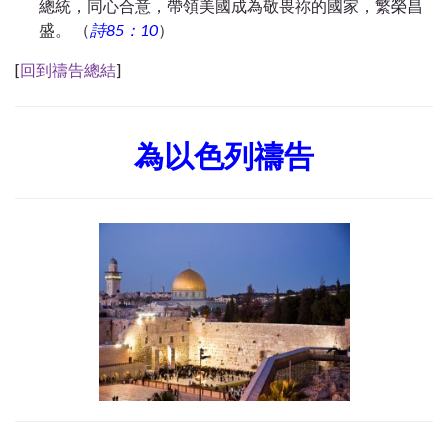
總統，同心合意，帶領美國成為敬畏祢的國家，繁榮昌
盛。 （
詩85：10
）
[
回到禱告總結
]
為以色列禱告