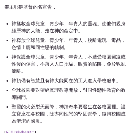
奉主耶穌基督的名宣告，
神拯救全球兒童、青少年、年青人的靈魂。使他們親身
経歷神的大能、走在神的命定中。
神釋放全球兒童、青少年、年青人，脫離電玩，毒品，
色情上癮和同性戀的轄制。
神保護全球兒童、青少年、年青人，不遭受校園霸凌或
性侵的傷害，不落入人口拐騙、販賣的陷阱，免於戰亂
流離。
神預備有智慧且有神大能同在的工人進入學校服事。
全球校園要對聖經真理教導開放，對同性戀性教育的教
導關門。
聖靈的火必裂天而降，神蹟奇事要發生在各校園裡。設
立寶座在各校園，除盡同性戀的堅固營壘，復興校園成
為聖潔的國度。
[
回到禱告總結
]