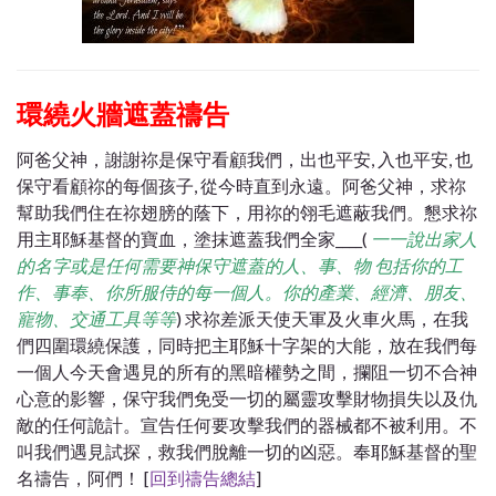
環繞火牆遮蓋禱告
阿爸父神，謝謝祢是保守看顧我們，出也平安, 入也平安, 也
保守看顧祢的每個孩子, 從今時直到永遠。阿爸父神，求祢
幫助我們住在祢翅膀的蔭下，用祢的翎毛遮蔽我們。懇求祢
用主耶穌基督的寶血，塗抹遮蓋我們全家____(
一一說出家人
的名字或是任何需要神保守遮蓋的人、事、物 包括你的工
作、事奉、你所服侍的每一個人。你的產業、經濟、朋友、
寵物、交通工具等等
) 求祢差派天使天軍及火車火馬，在我
們四圍環繞保護，同時把主耶穌十字架的大能，放在我們每
一個人今天會遇見的所有的黑暗權勢之間，攔阻一切不合神
心意的影響，保守我們免受一切的屬靈攻擊財物損失以及仇
敵的任何詭計。宣告任何要攻擊我們的器械都不被利用。不
叫我們遇見試探，救我們脫離一切的凶惡。奉耶穌基督的聖
名禱告，阿們！ [
回到禱告總結
]