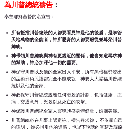
為川普總統禱告
：
奉主耶穌基督的名宣告：
所有抵擋川普總統的人都要看見神是他的後盾，是掌管
天地萬物的全能者，神所恩膏的人都要服從並尊榮川普
總統。
神帶領川普總統與神有更親近的關係，他會知道尋求神
的幫助，神必加潻他一切的需要。
神保守川普以及他的全家出入平安，所有黑暗權勢發出
的巫術邪術咒語都完全不能成就，神要大大賜福川普總
統以及他的全家。
神必保守川普總統脫離任何暗殺的計劃，包括健康，疾
病，交通意外，兇殺以及死亡的攻擊。
神保護川普總統全家人靈魂興盛身體健壯，婚姻美滿。
川普總統必在凡事上認定祢，禱告尋求祢， 不依靠自己
的聰明， 祢必指引他的道路，也賜下說話的智慧及謀略