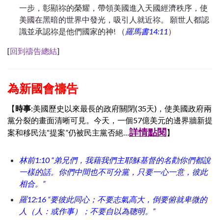
一步，彰顯祢的榮耀，帶領
美國進入天國經濟秩序，使
美國在黑暗的世界中發光，吸引人就近祢。 願世人都認
識並承認祢是他們國家的神! （
羅馬書14:11
）
[
回到禱告總結
]
為新國會禱告
【
時事
:
美國歷史以來最長的政府關閉(35天)，使美國政府兩
黨分裂的畫面清晰可見。今天，一個57億美元的邊界牆新提
詳情點閱
案和移民法“提案”仍被民主黨否絕…
】
林前1:10 “弟兄們，我藉我們主耶穌基督的名勸你們都說
一樣的話。你們中間也不可分黨，只要一心一意，彼此
相合。”
羅12:16 “要彼此同心；不要志氣高大，倒要俯就卑微的
人（人：或作事）；不要自以為聰明。”