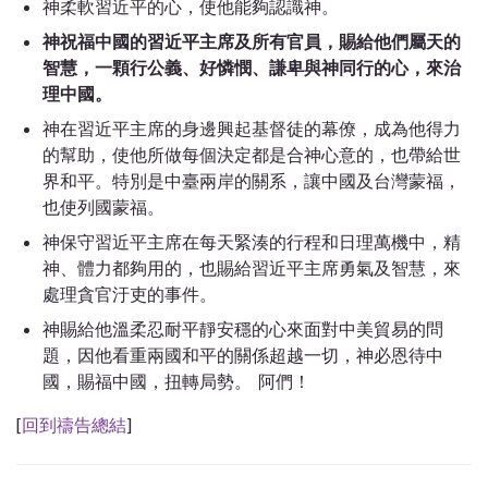
神柔軟習近平的心，使他能夠認識神。
神祝福中國的習近平主席及所有官員，賜給他們屬天的
智慧，一顆行公義、好憐憫、謙卑與神同行的心，來治
理中國。
神在習近平主席的身邊興起基督徒的幕僚，成為他得力
的幫助，使他所做每個決定都是合神心意的，也帶給世
界和平。特別是中臺兩岸的關系，讓中國及台灣蒙福，
也使列國蒙福。
神保守習近平主席在每天緊湊的行程和日理萬機中，精
神、體力都夠用的，也賜給習近平主席勇氣及智慧，來
處理貪官汙吏的事件。
神賜給他溫柔忍耐平靜安穩的心來面對中美貿易的問
題，因他看重兩國和平的關係超越一切，神必恩待中
國，賜福中國，扭轉局勢。 阿們！
[
回到禱告總結
]