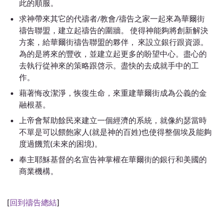
此的順服。
求神帶來其它的代禱者/教會/禱告之家一起來為華爾街
禱告聯盟，建立起禱告的圍牆。 使得神能夠將創新解決
方案，給華爾街禱告聯盟的夥伴， 來設立銀行跟資源。
為的是將來的豐收，並建立起更多的盼望中心。盡心的
去執行從神來的策略跟啓示。盡快的去成就手中的工
作。
藉著悔改潔淨，恢復生命，來重建華爾街成為公義的金
融根基。
上帝會幫助餘民來建立一個經濟的系統，就像約瑟當時
不單是可以餵飽家人(就是神的百姓)也使得整個埃及能夠
度過饑荒(未來的困境)。
奉主耶穌基督的名宣告神掌權在華爾街的銀行和美國的
商業機構。
[
回到禱告總結
]