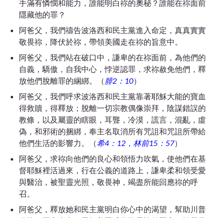
手滿有憐憫和能力，誰能明白
祢
的奧秘？誰能在
祢
面前
隱藏他的罪？
阿爸父，我們禱告波洛西和民主黨進入命定，真真實實
敬畏祢
，降伏於
祢
，帶領美國走在
祢
的旨意中。
阿爸父，我們站在破口中，謙卑的在
祢
面前，為他們的
自義，驕傲，自我中心，悖逆認罪，求祢赦免他們，釋
放他們脫離罪的綑綁。（
腓2：10
）
阿爸父，我們呼求波洛西和民主黨靠著耶穌大能的寶血
得救贖，得釋放；脫離一切宗教偶像崇拜，陰謀錯誤的
教條，以及屬靈的瞎眼，耳聾，冷漠，謊言，混亂，虛
偽，和邪術的捆綁，奉主名取消所有咒詛和咒詛所帶給
他們生活的影響力。（
希4：12，林前15：57
）
阿爸父，求
祢
向他們的良心和領悟力吹氣，使他們在基
督耶穌裡活過來，行在公義的道路上，謙卑柔和領受愛
與醫治，被聖靈光照，敬畏神，竭盡所能回應祢的呼
召。
阿爸父，釋放她和民主黨明白你心中的渴望，幫助川普