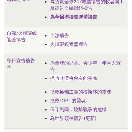
為負責全球247城牆禱告的牧者同工
及禱告文編輯組禱告
為華爾街禱告聯盟禱告
自潔/火牆環
繞
自潔禱告
遮蓋禱告
火牆環繞遮蓋禱告
每日宣告禱告
為全球的兒童、青少年、年青人宣
區
告
拯救共濟會會友的靈魂
拯救極端主義的穆斯林的靈魂
拯救LGBT的靈魂
保守列國，脫離戰爭的危機
為世界領袖禱告 (更新)