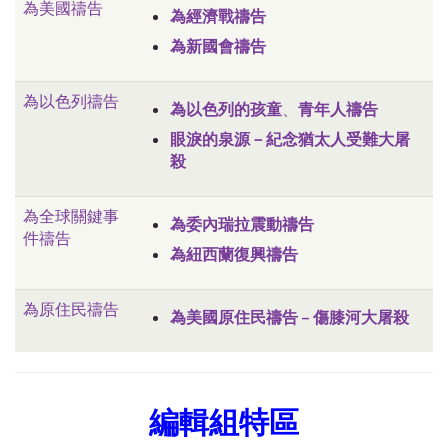
為美國禱告
為經濟戰禱告
為新國會禱告
為以色列禱告
為以色列的孩童
、
青年人禱告
眼淚的泉源－紀念猶太人受難大屠
殺
為全球關鍵事
為委內瑞拉震動禱告
件禱告
為紐西蘭復興禱告
為原住民禱告
為美國原住民禱告 – 傷膝河大屠殺
編輯組特區