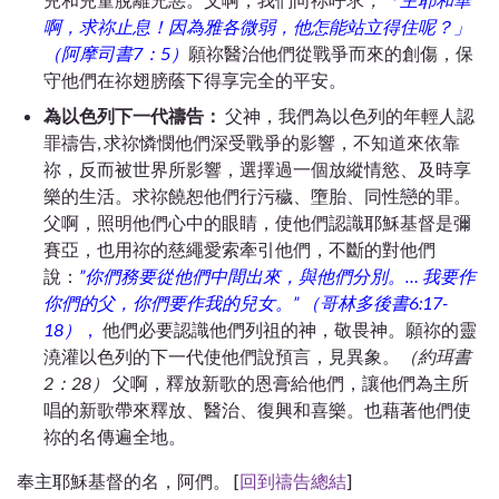
啊，求祢止息！因為雅各微弱，他怎能站立得住呢？」
（阿摩司書
7
：
5
）
願祢醫治他們從戰爭而來的創傷，保
守他們在祢翅膀蔭下得享完全的平安。
為
以色列下一代
禱告
：
父神，我們為以色列的年輕人認
罪禱告, 求祢憐憫他們深受戰爭的影響，不知道來依靠
祢，反而被世界所影響，選擇過一個放縱情慾、及時享
樂的生活。求祢饒恕他們行污穢、墮胎、同性戀的罪。
父啊，照明他們心中的眼睛，使他們認識耶穌基督是彌
賽亞，也用祢的慈繩愛索牽引他們，不斷的對他們
說：
”
你們務要從他們中間出來，與他們分別。
…
我要作
你們的父，你們要作我的兒女。
”
（哥林多後書
6:17-
18
）
，
他們必要認識他們列祖的神，敬畏神。願祢的靈
澆灌以色列的下一代使他們說預言
，
見異象。
（約珥書
2
：
28
）
父啊，釋放新歌的恩膏給
他們
，讓他們為主所
唱的新歌帶來釋放、醫治、復興和喜樂。也藉著他們使
祢的名傳遍全地。
奉主耶穌基督的名，阿們。
[
回到禱告總結
]