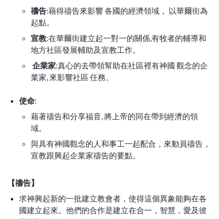
禱告
:藉得禱告來影響 各國的經濟領域， 以華爾街為
起點。
宣教
:在華爾街建立起一對一的關係,有牧者的輔導和
地方社區發展輔助及宣教工作。
企業家
:真心的去帶領幫助在社區裡有神國 觀念的企
業家, 來影響社區 任務。
使命
:
藉著禱告和分享福音, 將上帝的同在帶到經濟的領
域。
與具有神國觀念的人和事工一起配合，來動員禱告，
宣教跟興起企業家禱告的要點。
【禱告】
求神興起新的一批建立教會者，使得這個異象能夠在各
國建立起來。他們的合作是建立在合一，智慧，愛及彼