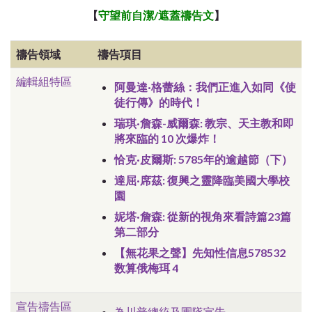
【
守望前自潔/遮蓋
禱告文
】
ub*About WordPress
禱告領域
禱告項目
編輯組特區
阿曼達·格蕾絲：我們正進入如同《使
徒行傳》的時代！
瑞琪·詹森-威爾森: 教宗、天主教和即
將來臨的 10 次爆炸！
恰克·皮爾斯: 5785年的逾越節（下）
達屈·席茲: 復興之靈降臨美國大學校
園
妮塔·詹森: 從新的視角來看詩篇23篇
第二部分
【無花果之聲】先知性信息578532
数算俄梅珥 4
宣告禱告區
為川普總統及團隊宣告