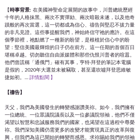
【
時事背景:
在美國神聖命定展開的故事中，川普總統歷經
十年的人格抹黑、兩次不實彈劾、兩次暗殺未遂，以及他奇
蹟般的再次當選，這一切都成為信心、禱告與堅忍不拔力量
的非凡見證。這些事提醒我們，神始終信守祂的應許。在這
個季節裡，祂點燃了一種新的盼望，是根植於信心中的盼
望：堅信美國最輝煌的日子仍在前方。這一任期的首個百日
堪稱卓越。切勿聽信自由派媒體和那些仇恨川普者的喧囂。
他們曾謊稱「通俄門」確有其事，亨特
·
拜登的筆記本電腦
是假的，
2020
年大選並未被竊取，甚至還吹噓拜登思維敏
捷如初。…
詳情點閱 】
【
禱告】
天父，我們為美國發生的轉變感謝讚美祢。如今，我們擁有
一位總統、一位眾議院議長以及一位參議院領袖，他們不僅
渴望以智慧和忠誠服務我們的國家，也渴望在這過程中尊榮
祢。我們深知美國仍需更多的改變才能實現真正的改革與復
興，但我們為這已開始的轉變而感恩。求祢賜給我們的領袖