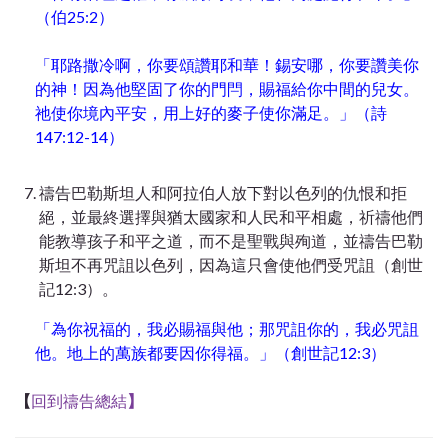
（伯25:2）
「耶路撒冷啊，你要頌讚耶和華！錫安哪，你要讚美你
的神！因為他堅固了你的門閂，賜福給你中間的兒女。
祂使你境內平安，用上好的麥子使你滿足。」（詩
147:12-14）
禱告巴勒斯坦人和阿拉伯人放下對以色列的仇恨和拒
絕，並最終選擇與猶太國家和人民和平相處，祈禱他們
能教導孩子和平之道，而不是聖戰與殉道，並禱告巴勒
斯坦不再咒詛以色列，因為這只會使他們受咒詛（創世
記12:3）。
「為你祝福的，我必賜福與他；那咒詛你的，我必咒詛
他。地上的萬族都要因你得福。」（創世記12:3）
【
回到禱告總結
】