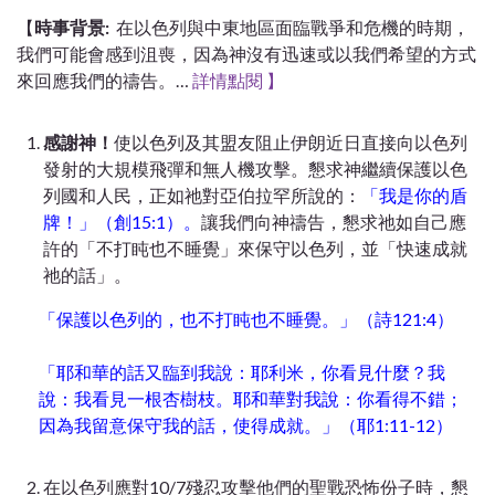
【
時事背景:
在以色列與中東地區面臨戰爭和危機的時期，
我們可能會感到沮喪，因為神沒有迅速或以我們希望的方式
來回應我們的禱告。…
詳情點閱 】
感謝神！
使以色列及其盟友阻止伊朗近日直接向以色列
發射的大規模飛彈和無人機攻擊。懇求神繼續保護以色
列國和人民，正如祂對亞伯拉罕所說的：
「我是你的盾
牌！」（創15:1）。
讓我們向神禱告，懇求祂如自己應
許的「不打盹也不睡覺」來保守以色列，並「快速成就
祂的話」。
「保護以色列的，也不打盹也不睡覺。」（詩121:4）
「耶和華的話又臨到我說：耶利米，你看見什麼？我
說：我看見一根杏樹枝。耶和華對我說：你看得不錯；
因為我留意保守我的話，使得成就。」（耶1:11-12）
在以色列應對10/7殘忍攻擊他們的聖戰恐怖份子時，懇