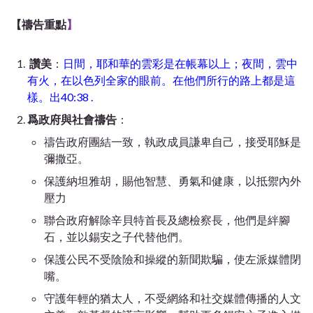
【
禱告重點
】
讚美
：
日間，耶和華的雲彩是在帳幕以上；夜間，雲中
有火，在以色列全家的眼前。在他們所行的路上都是這
樣。出40:38 .
爲政府與社會禱告
：
禱告政府團結一致，執政成員謙卑自己，接受耶穌是
彌撒亞。
保護納坦雅胡，賜他智慧、勇氣和健康，以抵禦內外
壓力
聯合政府解除辛貝特首長及總檢察長，他們是絆腳
石，並以錫安之子代替他們。
保護公民不受陰險和操縱的新聞欺騙，使左派媒體閉
嘴。
守護年輕的猶太人，不受網絡和社交媒體傳播的人文