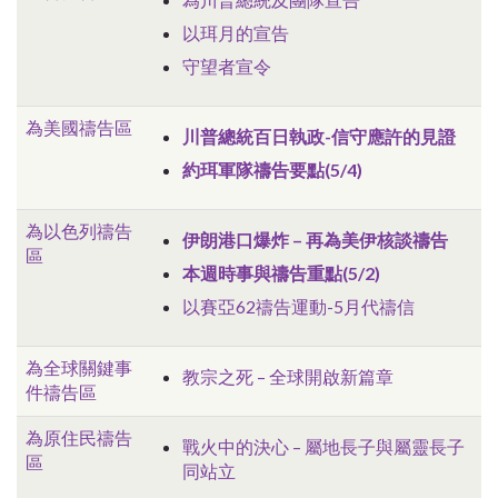
以珥月的宣告
守望者宣令
為美國禱告區
川普總統百日執政-信守應許的見證
約珥軍隊禱告要點(5/4)
為以色列禱告
伊朗港口爆炸 – 再為美伊核談禱告
區
本週時事與禱告重點(5/2)
以賽亞62禱告運動-5月代禱信
為全球關鍵事
教宗之死 – 全球開啟新篇章
件禱告區
為原住民禱告
戰火中的決心 – 屬地長子與屬靈長子
區
同站立