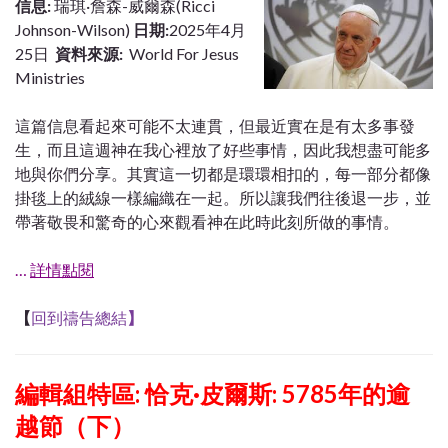
信息:
瑞琪·詹森-威爾森(Ricci
Johnson-Wilson)
日期:
2025年4月
25日
資料來源:
World For Jesus
Ministries
這篇信息看起來可能不太連貫，但最近實在是有太多事發
生，而且這週神在我心裡放了好些事情，因此我想盡可能多
地與你們分享。其實這一切都是環環相扣的，每一部分都像
掛毯上的絨線一樣編織在一起。所以讓我們往後退一步，並
帶著敬畏和驚奇的心來觀看神在此時此刻所做的事情。
…
詳情點閱
【
回到禱告總結
】
編輯組特區: 恰克·皮爾斯: 5785年的逾
越節（下）