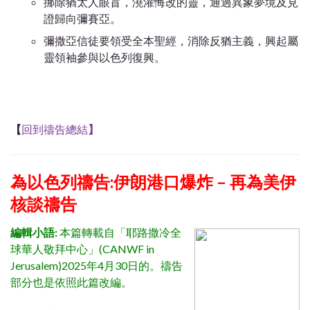
挪除猶太人眼盲，澆灌悔改的靈，通過異象夢境及見
證歸向彌賽亞。
彌撒亞信徒要領受全本聖經，消除反猶主義，興起屬
靈領袖參與以色列復興。
【
回到禱告總結
】
為以色列禱告:伊朗港口爆炸 – 再為美伊
核談禱告
編輯小語:
本篇轉載自「耶路撒冷全
球華人敬拜中心」(CANWF in
Jerusalem)2025年4月30日的。禱告
部分也是依照此篇改編。