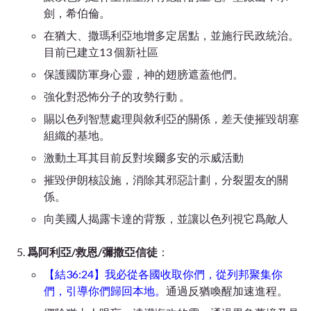
劍，希伯倫。
在猶大、撒瑪利亞地增多定居點，並施行民政統治。
目前已建立13 個新社區
保護國防軍身心靈，神的翅膀遮蓋他們。
強化對恐怖分子的攻勢行動 。
賜以色列智慧處理與敘利亞的關係，差天使摧毀胡塞
組織的基地。
激動土耳其目前反對埃爾多安的示威活動
摧毀伊朗核設施，消除其邪惡計劃，分裂盟友的關
係。
向美國人揭露卡達的背叛，並讓以色列視它爲敵人
爲阿利亞/救恩/彌撒亞信徒
：
【結36:24】我必從各國收取你們，從列邦聚集你
們，引導你們歸回本地。
通過反猶喚醒加速進程。