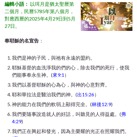
編輯小語：
以珥月是猶太聖曆第
二個月，民曆5785年第八個月，
對應西曆的2025年4月29日到5月
27日。
奉耶穌的名宣告
：
我們是神的子民，與祂有永遠的盟約。
耶穌基督的血洗淨我的們的心，除去我們的死行，使我
們能事奉永生神。(
來9:1
）
我們以基督耶穌的心為心，與神的心意對齊。
耶和華拉法是醫治我們的神。(
出15:26
）
神的能力在我們的軟弱上顯得完全。(
林後12:9
)
我們要隨事說造就人的好話，叫聽見的人得益處。(
弗
4:29
)
我們正在興起和發光，因為主榮耀的光正在照耀我們。