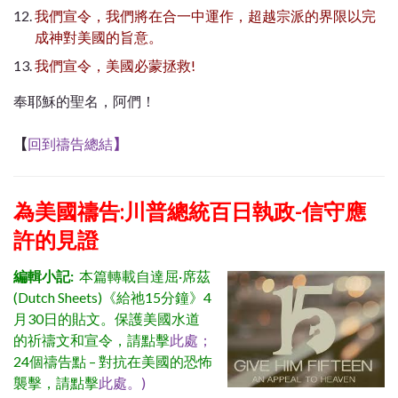
我們宣令，我們將在合一中運作，超越宗派的界限以完
成神對美國的旨意。
我們宣令，美國必蒙拯救
!
奉耶穌的聖名，阿們！
【
回到禱告總結
】
為美國禱告:川普總統百日執政-信守應
許的見證
編輯小記:
本篇轉載自達屈·席茲
(Dutch Sheets)《給祂15分鐘》4
月30日的貼文。
保護美國水道
的祈禱文和宣令，請點擊
此處；
24個禱告點 – 對抗在美國的恐怖
襲擊，請點擊
此處。)