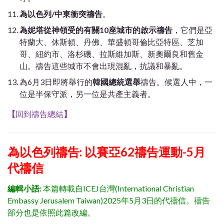
為以色列/中東衝突禱告
。
為妮塔從神領受的有關10座城市的啟示禱告
，它們是亞
特蘭大、休斯頓、丹佛、華盛頓哥倫比亞特區、芝加
哥、紐約市、洛杉磯、拉斯維加斯、新奧爾良和舊金
山。禱告這些城市不會出現混亂，抗議和暴亂。
為6月3日即將舉行的
韓國總統選舉
禱告。候選人中，一
位是半保守派，另一位是共產主義者。
【
回到禱告總結
】
為以色列禱告: 以賽亞62禱告運動-5月
代禱信
編輯小語:
本篇轉載自ICEJ台灣(International Christian
Embassy Jerusalem Taiwan)2025年5月3日的代禱信。禱告
部分也是依照此篇改編。