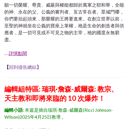
願一切榮耀、尊貴、威嚴與權能都歸於萬軍之耶和華，全能
的神、永在的父、公義的審判者、亙古常在者。眾城門哪，
你們要抬起頭來，那榮耀的王將要進來。在創立世界以前，
至聖的神就坐在公義的寶座上掌權，祂是生命的創造者與供
應者，是一切可見或不可見之物的主宰，祂的國度永無窮
盡。
…
詳情點閱
【
回到禱告總結
】
編輯組特區:
瑞琪·詹森-威爾森: 教宗、
天主教和即將來臨的 10 次爆炸！
編輯小語:
本篇是摘自瑞琪·詹森-威爾森(Ricci Johnson-
Wilson)2025年4月25日教導 。