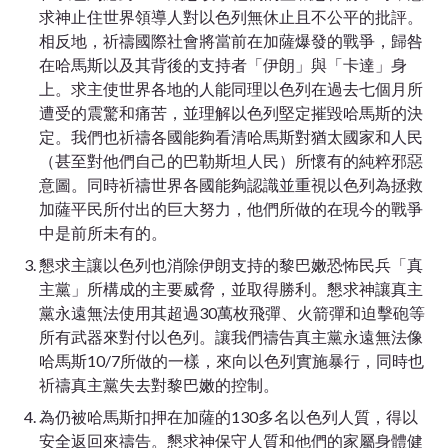
求神止住世界領導人對以色列無休止且不公平的批評。
相反地，祈禱國際社會將當前在加薩爆發的戰爭，歸咎
在哈馬斯以及其背後的支持者「伊朗」與「卡達」身
上。求主使世界各地的人能同理以色列在過去七個月所
遭受的震驚和痛苦，並理解以色列堅定摧毀哈馬斯的決
定。我們也祈禱各國能夠看清哈馬斯對猶太國家和人民
（甚至對他們自己的巴勒斯坦人民）所懷有的純粹邪惡
意圖。同時祈禱世界各國能夠認識並重視以色列為拯救
加薩平民所付出的巨大努力，他們所做的在現今的戰爭
中是前所未有的。
懇求主讓以色列也消除伊朗支持的黎巴嫩恐怖民兵「真
主黨」所構成的主要威脅，並取得勝利。懇求神讓真主
黨永遠無法使用其超過30萬枚飛彈、火箭彈和迫擊砲等
所有武器來對付以色列。讓我們禱告真主黨永遠無法像
哈馬斯10/7所做的一樣，來向以色列實施暴行，同時也
祈禱真主黨失去對黎巴嫩的控制。
為仍被哈馬斯扣押在加薩的130多名以色列人質，得以
安全返回來禱告。懇求神保守人質和他們的家屬身體健