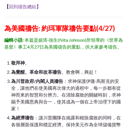
【
回到禱告總結
】
為美國禱告: 約珥軍隊禱告要點(4/27)
編輯小語:
本篇是妮塔·強生(Nita Johnson)所領導的《世界為
基督》事工4月27日為美國禱告的重點，供大家參考禱告。
敬拜神
。
為覺醒、革命和改革禱告
。教會啊，興起！
為川普政府/內閣人員禱告
：求神保護伊隆·馬斯克的安
全，讓他們在使美國再次偉大的過程中，每一步都有從
神而來的智慧和分辨力。在清除腐敗的關鍵時刻，求神
賜予美國恩典與合一，使其成為一個在上帝治理下的國
家！
為經濟禱告
：讓川普團隊在揭露和根除腐敗的同時，在
各個層面保護和穩定經濟。保持美元作為全球儲備貨幣