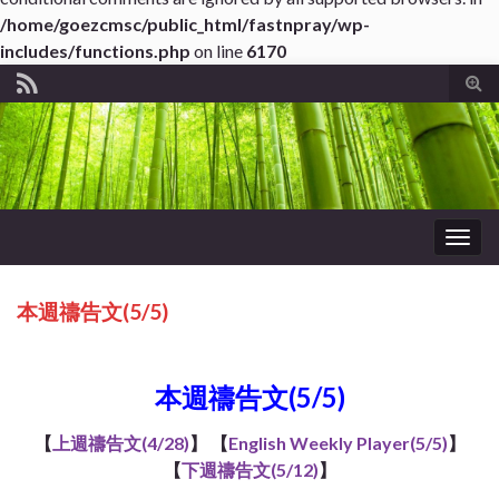
/home/goezcmsc/public_html/fastnpray/wp-
includes/functions.php
on line
6170
Tog
sear
for
Togg
navig
本週禱告文(5/5)
本週禱告文(5/5)
【
上週禱告文(4/28)
】 【
English Weekly Player(5/5)
】
【
下週禱告文(5/12)
】