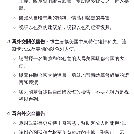
主義、敵基督的謊言影響，幫助更多錫安之子進入媒
體。
醫治來自哈馬斯的精神、情感和屬靈的毒害
祝福以色列的建築業，祝福以色列經濟復興。
爲外交關係禱告
：求主替換美國中東特使維特科夫。讓
赫卡比成為美國的以色列大使。
請選擇一名剛強和你心意的人爲美國駐聯合國的大
使。
恩膏住聯合國大使達農，勇敢地譴責敵基督組織的謊
言和褻瀆。
讓列國基督徒爲自己國家悔改禱告，不要咒詛乃是祝
福以色列。
爲內外安全禱告
：
賜財政部長史莫特里奇智慧，幫助迦薩人離開迦薩。
讓以色列延伸主權至所有應許的土地。聖殿山，示