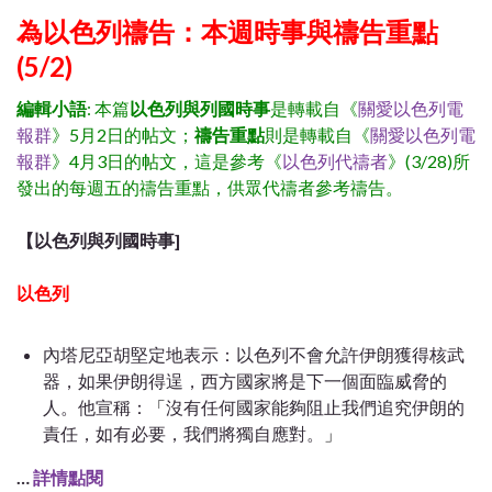
為以色列禱告：本週時事與禱告重點
(5/2)
編輯小語
: 本篇
以色列與列國時事
是轉載自《
關愛以色列電
報群
》5月2日的帖文；
禱告重點
則是轉載自《
關愛以色列電
報群
》4月3日的帖文，這是參考《
以色列代禱者
》(3/28
)所
發出的每週五的禱告重點，
供眾代禱者參考禱告。
【以色列與列國時事]
以色列
內塔尼亞胡堅定地表示：以色列不會允許伊朗獲得核武
器，如果伊朗得逞，西方國家將是下一個面臨威脅的
人。他宣稱：
「
沒有任何國家能夠阻止我們追究伊朗的
責任，如有必要，我們將獨自應對。
」
…
詳情點閱