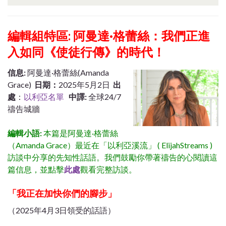
編輯組特區: 阿曼達·格蕾絲：我們正進
入如同《使徒行傳》的時代！
信息:
阿曼達·格蕾絲(Amanda
Grace)
日期：
2025年5月2日
出
處
：
以利亞名單
中譯:
全球24/7
禱告城牆
編輯小語:
本篇是阿曼達·格蕾絲
（Amanda Grace）最近在「以利亞溪流」 ( ElijahStreams )
訪談中分享的先知性話語。我們鼓勵你帶著禱告的心閱讀這
篇信息，並點擊
此處
觀看完整訪談。
「我正在加快你們的腳步」
（2025年4月3日領受的話語）