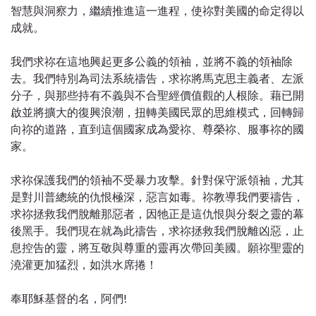
智慧與洞察力，繼續推進這一進程，使祢對美國的命定得以
成就。
我們求祢在這地興起更多公義的領袖，並將不義的領袖除
去。我們特別為司法系統禱告，求祢將馬克思主義者、左派
分子，與那些持有不義與不合聖經價值觀的人根除。藉已開
啟並將擴大的復興浪潮，扭轉美國民眾的思維模式，回轉歸
向祢的道路，直到這個國家成為愛祢、尊榮祢、服事祢的國
家。
求祢保護我們的領袖不受暴力攻擊。針對保守派領袖，尤其
是對川普總統的仇恨極深，惡言如毒。祢教導我們要禱告，
求祢拯救我們脫離那惡者，因牠正是這仇恨與分裂之靈的幕
後黑手。我們現在就為此禱告，求祢拯救我們脫離凶惡，止
息控告的靈，將互敬與尊重的靈再次帶回美國。願祢聖靈的
澆灌更加猛烈，如洪水席捲！
奉耶穌基督的名，阿們!