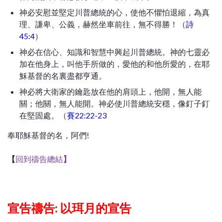
神必安慰並堅定川普總統的心，使他不懼怕退縮，為真
理、謙卑、公義，赫然坐車前往，無不得勝！（
詩
45:4
）
神必在信心、知識和智慧中興起川普總統。神的七靈必
加在他身上，叫他手所做的，愛他的和他所愛的，在耶
穌基督的名裏盡都亨通。
神必將大衛家的鑰匙放在他的肩頭上，他開，無人能
關；他關，無人能開。神必使川普總統安穩，像釘子釘
在堅固處。（
賽22:22-23
奉耶穌基督的名，阿們!
【
回到禱告總結
】
宣告禱告: 以珥月的宣告