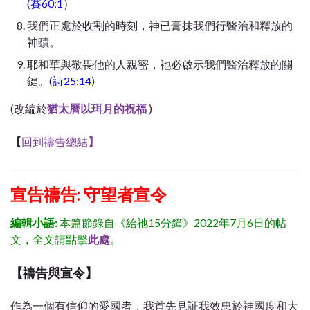
(
賽60:1
）
我們正處於收割的時刻，神已膏抹我們行醫治和釋放的
神賾。
耶和華與敬畏他的人親密，祂必啟示我們醫治釋放的關
鍵。(
詩25:14
)
(改編於
猶太曆以珥月的祝福
)
【
回到禱告總結
】
宣告禱告: 守望者宣令
編輯小語:
本篇節錄自《給祂15分鐘》2022年7月6日的帖
文，全文請點擊
此處
。
【
禱告與宣令
】
作為一個有信仰的愛國者，我首先見証我效忠於神國度和大