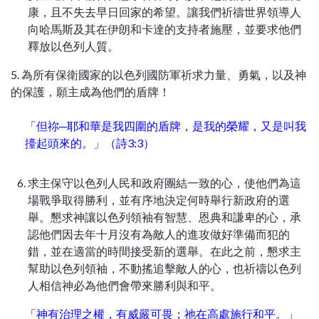
康，且不失去早日回家的希望。讓我們祈禱世界領導人
向哈馬斯及其在伊朗和卡達的支持者施壓，並要求他們
釋放以色列人質。
5. 為所有保衛國家的以色列國防軍祈求力量、勇氣，以及神
的保護，願主成為他們的盾牌！
「但祢─耶和華是我四圍的盾牌，是我的榮耀，又是叫我
擡起頭來的。」（詩3:3）
求主保守以色列人民和政府團結一致的心，使他們為這
場戰爭取得勝利，並有序地決定何時舉行新政府的選
舉。懇求神讓以色列領袖有智慧、恩典和謙卑的心，承
認他們因去年十月沒有為敵人的進攻做好準備而犯的
錯，並在適當的時間接受新的選舉。在此之前，懇求主
幫助以色列領袖，不動搖追擊敵人的心，也祈禱以色列
人相信神必為他們會帶來勝利與和平。
「神有治理之權，有威嚴可畏；祂在高處施行和平。」