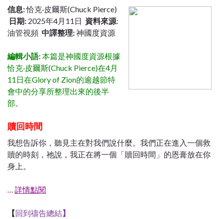
信息:
恰克·皮爾斯(Chuck Pierce)
日期:
2025年4月11日
資料來源
:
油管視頻
中譯整理:
神國度資源
編輯小語:
本篇是神國度資源根據
恰克·皮爾斯(Chuck Pierce)在4月
11日在Glory of Zion的逾越節特
會中的分享所整理出來的後半
部。
贖回時間
我想告訴你，聽見主在對我們說什麼。我們正在進入一個救
贖的時刻，祂說，我正在將一個「贖回時間」的恩膏放在你
身上。
…
詳情點閱
【
回到禱告總結
】