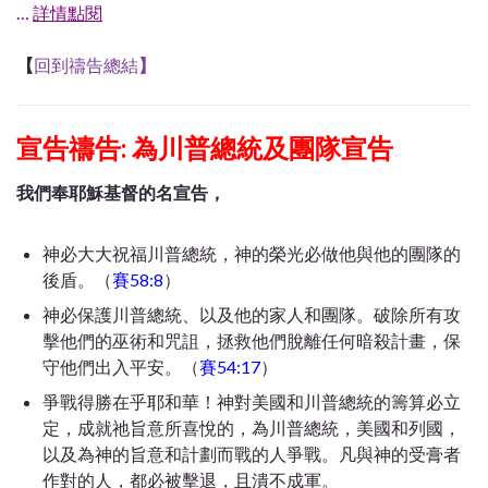
…
詳情點閱
【
回到禱告總結
】
宣告禱告: 為川普總統及團隊宣告
我們奉耶穌基督的名宣告，
神必大大祝福川普總統，神的榮光必做他與他的團隊的
後盾。（
賽58:8
）
神必保護川普總統、以及他的家人和團隊。破除所有攻
擊他們的巫術和咒詛，拯救他們脫離任何暗殺計畫，保
守他們出入平安。（
賽54:17
）
爭戰得勝在乎耶和華！神對美國和川普總統的籌算必立
定，成就祂旨意所喜悅的，為川普總統，美國和列國，
以及為神的旨意和計劃而戰的人爭戰。凡與神的受膏者
作對的人，都必被擊退，且潰不成軍。