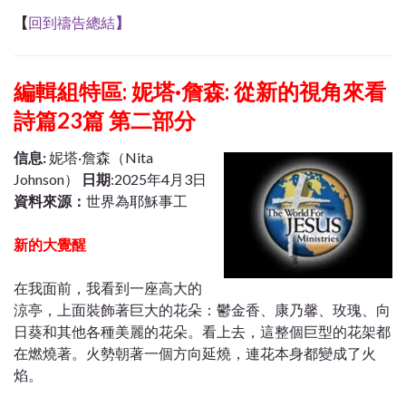
【
回到禱告總結
】
編輯組特區: 妮塔·詹森: 從新的視角來看
詩篇23篇 第二部分
信息
:
妮塔·詹森（Nita
Johnson）
日期
:2025年4月3日
資料來源：
世界為耶穌事工
新的大覺醒
在我面前，我看到一座高大的
涼亭，上面裝飾著巨大的花朵：鬱金香、康乃馨、玫瑰、向
日葵和其他各種美麗的花朵。看上去，這整個巨型的花架都
在燃燒著。火勢朝著一個方向延燒，連花本身都變成了火
焰。