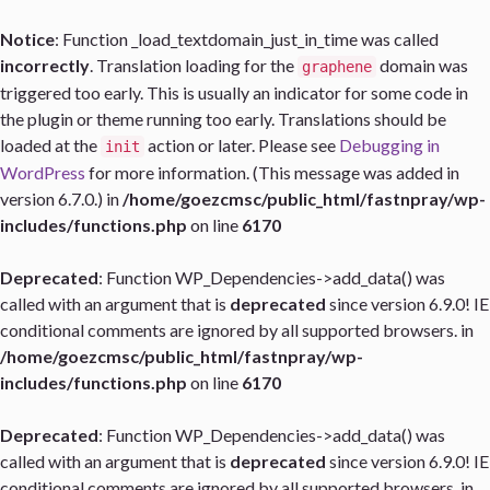
Notice
: Function _load_textdomain_just_in_time was called
incorrectly
. Translation loading for the
domain was
graphene
triggered too early. This is usually an indicator for some code in
the plugin or theme running too early. Translations should be
loaded at the
action or later. Please see
Debugging in
init
WordPress
for more information. (This message was added in
version 6.7.0.) in
/home/goezcmsc/public_html/fastnpray/wp-
includes/functions.php
on line
6170
Deprecated
: Function WP_Dependencies->add_data() was
called with an argument that is
deprecated
since version 6.9.0! IE
conditional comments are ignored by all supported browsers. in
/home/goezcmsc/public_html/fastnpray/wp-
includes/functions.php
on line
6170
Deprecated
: Function WP_Dependencies->add_data() was
called with an argument that is
deprecated
since version 6.9.0! IE
conditional comments are ignored by all supported browsers. in