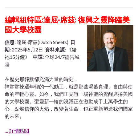
編輯組特區:達屈·席茲: 復興之靈降臨美
國大學校園
信息:
達屈·席茲(Dutch Sheets)
日
期:
2025年5月2日
資料來源
:
《給
祂15分鐘》
中譯:
全球24/7禱告城
牆
在歷史那靜默卻充滿力量的時刻，
神常常揀選年輕的一代動工，就是那些渴慕真理、自由與使
命的年輕心靈。如今，我們正見證一場神聖的覺醒席捲美國
的大學校園。聖靈新一輪的澆灌正在激動成千上萬學生的
心，點燃信仰的火焰，改變著生命，也正重新塑造我們國家
的未來。
…
詳情點閱