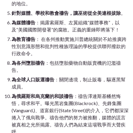
的地位。
針對媒體、學校和教會禱告，讓巫術從全美連根拔除
。
為媒體禱告
：揭露索羅斯、左翼組織“媒體事務”，以
及“美國國際開發署”的腐敗。正義的重錘即將落下！
為教育禱告
： 在各州推動實施川普總統關於不給推廣跨
性別意識形態和批判性種族理論的學校提供聯邦撥款的
行政命令。
為各州墮胎禱告
：包括墮胎藥物自動販賣機的氾濫禱
告。
為全球人口販運禱告
：關閉邊境，制止販毒，驅逐黑幫
成員。
為俄羅斯和烏克蘭的和談禱告
：禱告澤連斯基幡然悔
悟，尋求和平。曝光黑岩集團(Blackrock)、先鋒集團
(Vanguard,)、道富銀行(State Street)的介入，它們都深深
捲入了俄烏戰爭。禱告他們的努力被推翻，媒體的謊言
被真相之光所揭露。禱告人們為結束這場戰爭而大聲疾
呼。