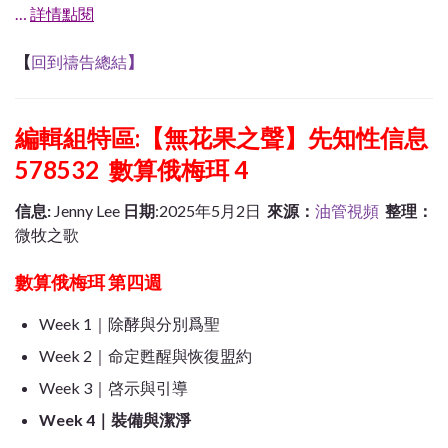
…
詳情點閱
【
回到禱告總結
】
編輯組特區:【無花果之聲】先知性信息
578532 數算俄梅珥 4
信息
:
Jenny Lee
日期
:2025年5月2日
來源：
油管視頻
整理：
微牧之歌
數算俄梅珥 第四週
Week 1｜除酵與分別爲聖
Week 2｜命定甦醒與恢復盟約
Week 3｜啓示與引導
Week 4｜裝備與潔淨