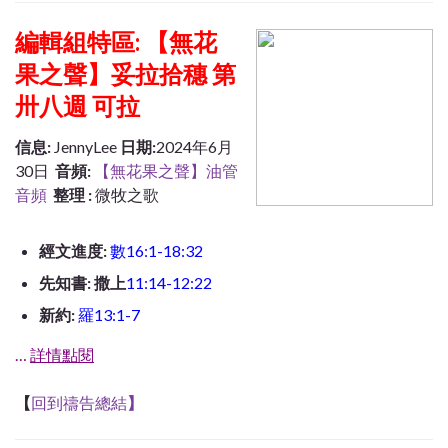
編輯組特區: 【無花
果之聲】妥拉拾穗 第
卅八週 可拉
信息:
JennyLee
日期:
2024年6月
30日
音頻:
【無花果之聲】油管
音頻
整理 :
微牧之歌
經文進度:
數16:1-18:32
先知書: 撒上
11:14-12:22
新約:
羅13:1-7
…
詳情點閱
【
回到禱告總結
】