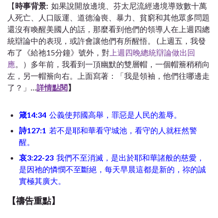
【
時事背景:
如果說開放邊境、芬太尼流經邊境導致數十萬
人死亡、人口販運、道德淪喪、暴力、貧窮和其他眾多問題
還沒有喚醒美國人的話，那麼看到他們的領導人在上週四總
統辯論中的表現，或許會讓他們有所醒悟。 (上週五，我發
布了《給祂15分鐘》號外，對
上週四晚總統辯論做出回
應
。）多年前，我看到一頂幽默的雙層帽，一個帽簷稍稍向
左，另一帽簷向右。上面寫著：「我是領袖，他們往哪邊走
了？」
…
詳情點閱
】
箴14:34
公義使邦國高舉，罪惡是人民的羞辱。
詩127:1
若不是耶和華看守城池，看守的人就枉然警
醒。
哀3:22-23
我們不至消滅，是出於耶和華諸般的慈愛，
是因祂的憐憫不至斷絕，每天早晨這都是新的，祢的誠
實極其廣大。
【
禱告重點
】