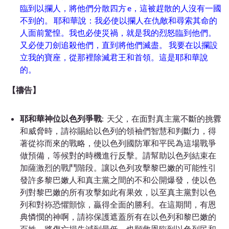
臨到
以攔
人，將他們分散四方
e
，這被趕散的人沒有一國
不到的。
耶和華說：我必使
以攔
人在仇敵和尋索其命的
人面前驚惶。我也必使災禍，就是我的烈怒臨到他們。
又必使刀劍追殺他們，直到將他們滅盡。 我要在
以攔
設
立我的寶座，從那裡除滅君王和首領。這是耶和華說
的。
【
禱告】
耶和華神位以色列爭戰
: 天父，在面對真主黨不斷的挑釁
和威脅時，請祢賜給以色列的領袖們智慧和判斷力，得
著從祢而來的戰略，使以色列國防軍和平民為這場戰爭
做預備，等候對的時機進行反擊。請幫助以色列結束在
加薩激烈的戰鬥階段。讓以色列攻擊黎巴嫩的可能性引
發許多黎巴嫩人和真主黨之間的不和公開爆發，使以色
列對黎巴嫩的所有攻擊如此有果效，以至真主黨對以色
列和對袮恐懼顫惊，贏得全面的勝利。在這期間，有恩
典憐憫的神啊，請祢保護遮蓋所有在以色列和黎巴嫩的
百姓，將傷亡損失減到最低，也願救恩臨到以色列民和