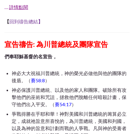
…
詳情點閱
【
回到禱告總結
】
宣告禱告: 為川普總統及團隊宣告
們奉耶穌基督的名宣告，
神必大大祝福川普總統，神的榮光必做他與他的團隊的
後盾。（
賽58:8
）
神必保護川普總統、以及他的家人和團隊。破除所有攻
擊他們的巫術和咒詛，拯救他們脫離任何暗殺計畫，保
守他們出入平安。（
賽54:17
）
爭戰得勝在乎耶和華！神對美國和川普總統的籌算必立
定，成就祂旨意所喜悅的，為川普總統，美國和列國，
以及為神的旨意和計劃而戰的人爭戰。凡與神的受膏者