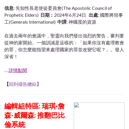
信息
: 先知性長老使徒委員會(The Apostolic Council of
Prophetic Elders)
日期：
2024年6月24日
出處:
國際將領事
工(Generals International)
中譯
: 神國度的資源
在過去兩年的會議中，聖靈向我們發出強烈的警告，審判要
從神的家開始。一個訓誡是這樣的：「如果你沒有處理教會
的罪，你怎麼能指望來處理國家的罪並改變它呢？」。發人
深省！
…
詳情點閱
【
回到禱告總結
】
編輯組特區:
瑞琪·詹
森-威爾森: 推翻巴比
倫系統