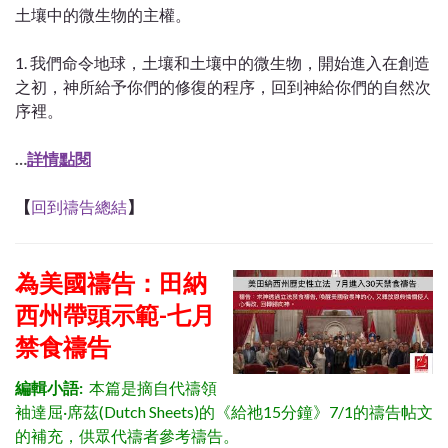
土壤中的微生物的主權。
1. 我們命令地球，土壤和土壤中的微生物，開始進入在創造
之初，神所給予你們的修復的程序，回到神給你們的自然次
序裡。
…
詳情點閱
【
回到禱告總結
】
為美國禱告：田納
西州帶頭示範-七月
禁食禱告
編輯小語:
本篇是摘自代禱領
袖達屈·席茲(Dutch Sheets)的《給祂15分鐘》7/1的禱告帖文
的補充，供眾代禱者參考禱告。