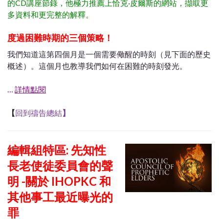
的CD講座節錄，他極力推薦上恰克·皮爾斯的網站，擷取更
多資料和更完整的解釋。
度過困難時期的三個策略！
我們知道這第四個月是一個需要儆醒的時刻（見下面的歷史
概述）。這個月也教導我們如何在困難的時刻發光。
…
詳情點閱
【
回到禱告總結
】
編輯組特區: 先知性
長老使徒委員會的聲
明 -關於 IHOPKC 和
其他事工最近曝光的
罪