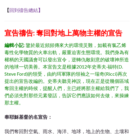
【
回到禱告總結
】
宣告禱告: 奪回對地上萬物主權的宣告
編輯小記
: 鑒於最近頻頻傳來大的環境災難，如載有氯乙烯
毒性化學物質的火車出軌，嚴重迫害生態環境。我們身為有
權柄的天國議會可以發出宣令，逆轉仇敵刻意的破壞神所造
的地球一切美善。本宣告文是根據2012年史蒂夫·福特(D.
Steve Ford)的領受，由約珥軍隊的領袖之一瑞奇(Ricci)再次
提出的宣告改編的。史蒂夫聽見神説，現在正是從幾個區域
奪回主權的時候，提醒人們，主已經將那主權給我們了，我
們必須先對那些元素發話，告訴它們應該如何去做，來操練
那主權。
奉耶穌基督的名宣告：
我們奪回對空氣、雨水、海洋、地球，地上的生物、土壤和