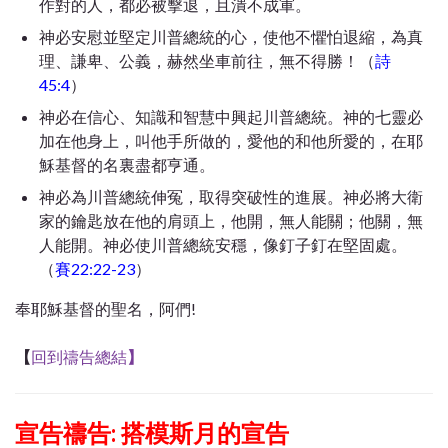
作對的人，都必被擊退，且潰不成軍。
神必安慰並堅定川普總統的心，使他不懼怕退縮，為真
理、謙卑、公義，赫然坐車前往，無不得勝！（
詩
45:4
）
神必在信心、知識和智慧中興起川普總統。神的七靈必
加在他身上，叫他手所做的，愛他的和他所愛的，在耶
穌基督的名裏盡都亨通。
神必為川普總統伸冤，取得突破性的進展。神必將大衛
家的鑰匙放在他的肩頭上，他開，無人能關；他關，無
人能開。神必使川普總統安穩，像釘子釘在堅固處。
（
賽22:22-23
）
奉耶穌基督的聖名，阿們!
【
回到禱告總結
】
宣告禱告: 搭模斯月的
宣告