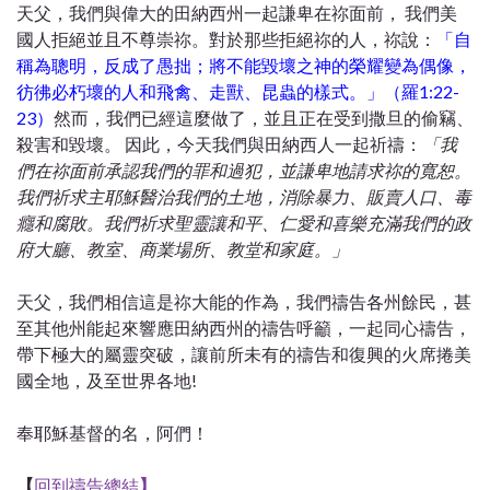
天父，我們與偉大的田納西州一起謙卑在祢面前， 我們美
國人拒絕並且不尊崇祢。對於那些拒絕祢的人，祢說：
「自
稱為聰明，反成了愚拙；將不能毀壞之神的榮耀變為偶像，
彷彿必朽壞的人和飛禽、走獸、昆蟲的樣式。」（羅1:22-
23）
然而，我們已經這麼做了，並且正在受到撒旦的偷竊、
殺害和毀壞。 因此，今天我們與田納西人一起祈禱：
「我
們在祢面前承認我們的罪和過犯，並謙卑地請求祢的寬恕。
我們祈求主耶穌醫治我們的土地，消除暴力、販賣人口、毒
癮和腐敗。
我們祈求聖靈讓和平、仁愛和喜樂充滿我們的政
府大廳、教室、商業場所、教堂和家庭。」
天父，我們相信這是祢大能的作為，我們禱告各州餘民，甚
至其他州能起來響應田納西州的禱告呼籲，一起同心禱告，
帶下極大的屬靈突破，讓前所未有的禱告和復興的火席捲美
國全地，及至世界各地!
奉耶穌基督的名，阿們！
【
回到禱告總結
】