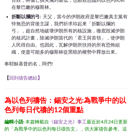
在黎巴嫩的穆斯林。
折斷以攔的弓:
天父，當今的伊朗政府是黎巴嫩真主黨有
恃無恐的背後主謀，我們祈求祢起來「折斷以攔的
弓」，超自然地破壞伊朗所有的核設施，徹底毀滅伊朗
的核武計畫，除滅伊朗當代的「君王與首領」，使伊朗
人民得自由。也因此，瓦解伊朗所扶持的所有恐怖組
織，使盡可能多的穆斯林從黑暗的權勢中釋放出來。
奉耶穌基督的名，阿們!
【
回到禱告總結
】
為以色列禱告：錫安之光:為戰爭中的以
色列每日代禱的12個重點
編輯小語:
本篇轉載自
《錫安之光》事工
最近於4月24日更新
的「為戰爭中的以色列每日禱告文」，供大家禱告參考。這