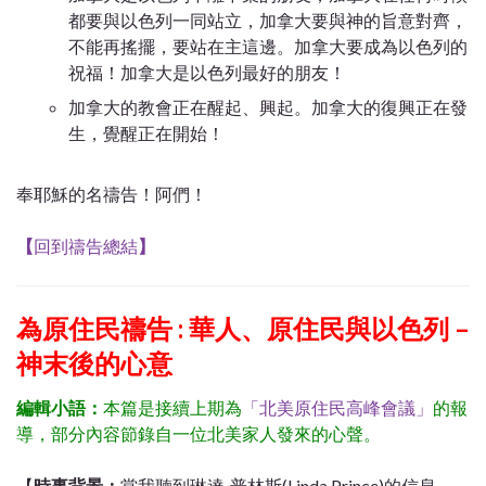
都要與以色列一同站立，加拿大要與神的旨意對齊，
不能再搖擺，要站在主這邊。加拿大要成為以色列的
祝福！加拿大是以色列最好的朋友！
加拿大的教會正在醒起、興起。加拿大的復興正在發
生，覺醒正在開始！
奉耶穌的名禱告！阿們！
【
回到禱告總結
】
為原住民禱告 : 華人、原住民與以色列 –
神末後的心意
編輯小語：
本篇是接續上期為
「北美原住民高峰會議」
的報
導，部分內容節錄自一位北美家人發來的心聲。
【
時事背景：
當我聽到琳達
·
普林斯(Linda Prince)的信息，