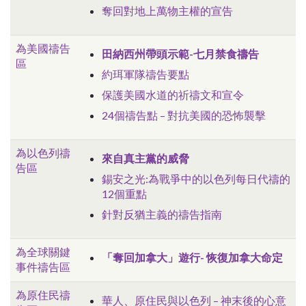
奪回對地上萬物主權的宣告
為美國禱告
田納西州帶頭示範-七月禁食禱告
區
約珥軍隊禱告要點
保護美國水道的祈禱文和宣令
24個禱告點 – 對抗美國的恐怖襲擊
為以色列禱
來自真主黨的威脅
告區
錫安之光:為戰爭中的以色列每日代禱的
12個重點
針對反猶主義的禱告指南
為全球關鍵
「奪回加拿大」遊行- 恢復加拿大命定
事件禱告區
為原住民禱
華人、原住民與以色列 – 神末後的心意