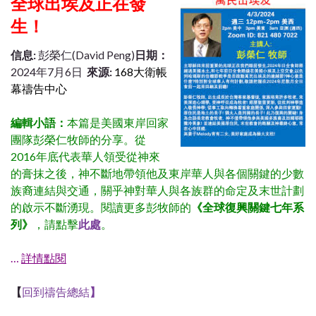
全球出埃及正在發
生！
信息:
彭榮仁(David Peng)
日期：
2024年7月6日
來源:
168大衛帳
幕禱告中心
編輯小語：
本篇是美國東岸回家
團隊彭榮仁牧師的分享。從
2016年底代表華人領受從神來
的膏抹之後，神不斷地帶領他及東岸華人與各個關鍵的少數
族裔連結與交通，關乎神對華人與各族群的命定及末世計劃
的啟示不斷湧現。
閱讀更多彭牧師的
《全球復興關鍵七年系
列》
，請點擊
此處
。
…
詳情點閱
【
回到禱告總結
】