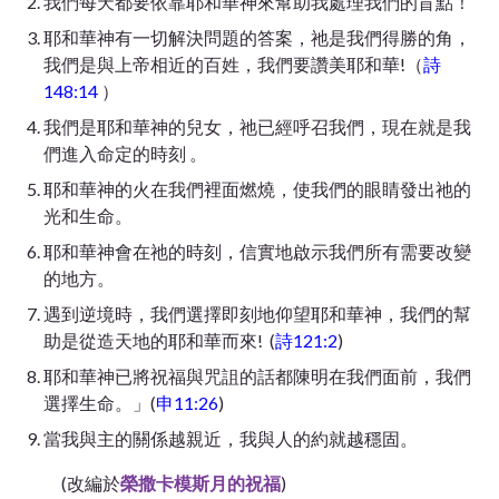
我們每天都要依靠耶和華神來幫助我處理我們的盲點！
耶和華神有一切解決問題的答案，祂是我們得勝的角，
我們是與上帝相近的百姓，我們要讚美耶和華!（
詩
148:14
）
我們是耶和華神的兒女，祂已經呼召我們，現在就是我
們進入命定的時刻 。
耶和華神的火在我們裡面燃燒，使我們的眼睛發出祂的
光和生命。
耶和華神會在祂的時刻，信實地啟示我們所有需要改變
的地方。
遇到逆境時，我們選擇即刻地仰望耶和華神，我們的幫
助是從造天地的耶和華而來! (
詩121:2
)
耶和華神已將祝福與咒詛的話都陳明在我們面前，我們
選擇生命。」(
申11:26
)
當我與主的關係越親近，我與人的約就越穩固。
(改編於
榮撒卡模斯月的祝福
)