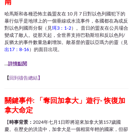
南
哈馬斯和各種恐怖主義盟友在 10 月 7 日對以色列國犯下的
暴行似乎是地球上的一個垂線或水流事件，各國都在為或反
對以色列國而分裂（見
珥3：1-2
）。昔日的盟友在公共場合
變成了敵人。從那天起，全世界支持巴勒斯坦和反以色列/
反猶太的事件數量急劇增加。敵基督的靈以亞瑪力的靈（見
出17：8-16
）的面目出現。
…
詳情點閱
【
回到禱告總結
】
關鍵事件: 「奪回加拿大」遊行- 恢復加
拿大命定
【
時事背景：
2024年七月1日即將迎來加拿大第157歲國
慶。在歷史的洪流中，加拿大是一個相當年輕的國家，但卻