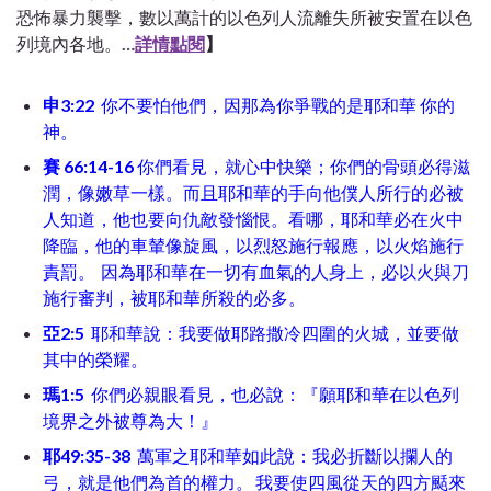
恐怖暴力襲擊，數以萬計的以色列人流離失所被安置在以色
列境內各地。⁣
…
詳情點閱
】
⁣申3:22
⁣ 你不要怕他們，因那為你爭戰的是耶和華 你的
神。
賽 66:14-16
你們看見，就心中快樂；你們的骨頭必得滋
潤，像嫩草一樣。而且耶和華的手向他僕人所行的必被
人知道，他也要向仇敵發惱恨。看哪，耶和華必在火中
降臨，他的車輦像旋風，以烈怒施行報應，以火焰施行
責罰。
因為耶和華在一切有血氣的人身上，必以火與刀
施行審判，被耶和華所殺的必多。
亞2:5
耶和華說：我要做
耶路撒冷
四圍的火城，並要做
其中的榮耀。
瑪1:5
你們必親眼看見，也必說：『願耶和華在
以色列
境界之外被尊為大！』
耶49:35-38
萬軍之耶和華如此說：我必折斷
以攔
人的
弓，就是他們為首的權力。
我要使四風從天的四方颳來