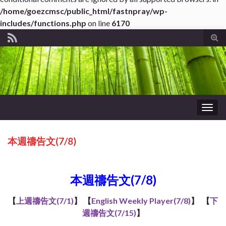
/home/goezcmsc/public_html/fastnpray/wp-
includes/functions.php
on line
6170
Tog
sear
for
Togg
navig
本週禱告文(7/8)
ub*About WordPress
本週禱告文(7/8)
【
上週禱告文(7/1)
】 【
English Weekly Player(7/8)
】 【
下
週禱告文(7/15)
】