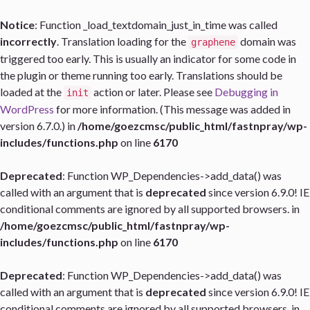
Notice
: Function _load_textdomain_just_in_time was called
incorrectly
. Translation loading for the
domain was
graphene
triggered too early. This is usually an indicator for some code in
the plugin or theme running too early. Translations should be
loaded at the
action or later. Please see
Debugging in
init
WordPress
for more information. (This message was added in
version 6.7.0.) in
/home/goezcmsc/public_html/fastnpray/wp-
includes/functions.php
on line
6170
Deprecated
: Function WP_Dependencies->add_data() was
called with an argument that is
deprecated
since version 6.9.0! IE
conditional comments are ignored by all supported browsers. in
/home/goezcmsc/public_html/fastnpray/wp-
includes/functions.php
on line
6170
Deprecated
: Function WP_Dependencies->add_data() was
called with an argument that is
deprecated
since version 6.9.0! IE
conditional comments are ignored by all supported browsers. in