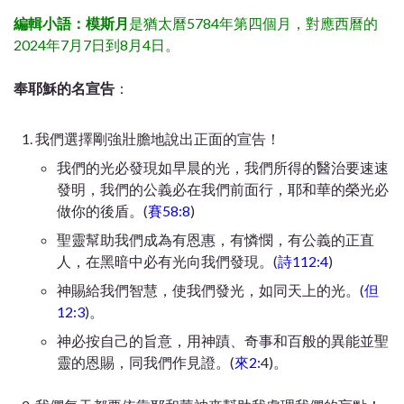
編輯小語：模斯月
是猶太曆5784年第四個月，對應西曆的
2024年7月7日到8月4日。
奉耶穌的名宣告
：
我們選擇剛強壯膽地說出正面的宣告！
我們的光必發現如早晨的光，我們所得的醫治要速速
發明，我們的公義必在我們前面行，耶和華的榮光必
做你的後盾。(
賽58:8
)
聖靈幫助我們成為有恩惠，有憐憫，有公義的正直
人，在黑暗中必有光向我們發現。(
詩112:4
)
神賜給我們智慧，使我們發光，如同天上的光。(
但
12:3
)。
神必按自己的旨意，用神蹟、奇事和百般的異能並聖
靈的恩賜，同我們作見證。(
來2:
4)。