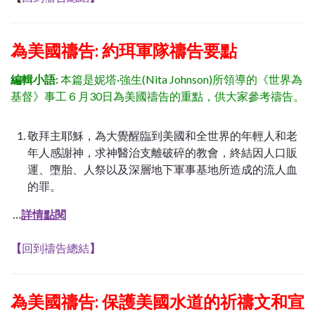
為美國禱告: 約珥軍隊禱告要點
編輯小語:
本篇是妮塔·強生(Nita Johnson)所領導的《世界為
基督》事工６月30日為美國禱告的重點，供大家參考禱告。
敬拜主耶穌，為大覺醒臨到美國和全世界的年輕人和老
年人感謝神，求神醫治支離破碎的教會，終結因人口販
運、墮胎、人祭以及深層地下軍事基地所造成的流人血
的罪。
…
詳情點閱
【
回到禱告總結
】
為美國禱告: 保護美國水道的祈禱文和宣