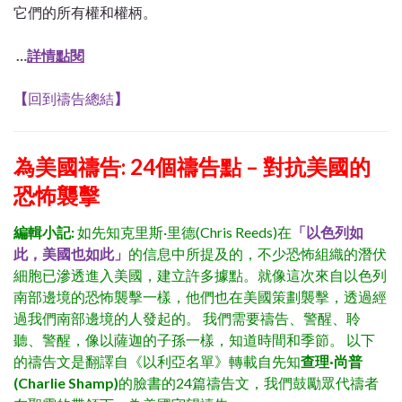
它們的所有權和權柄。
…
詳情點閱
【
回到禱告總結
】
為美國禱告: 24個禱告點 – 對抗美國的
恐怖襲擊
編輯小記:
如先知克里斯·里德(Chris Reeds)在
「以色列如
此，美國也如此」
的信息中所提及的，不少恐怖組織的潛伏
細胞已滲透進入美國，建立許多據點。就像這次來自以色列
南部邊境的恐怖襲擊一樣，他們也在美國策劃襲擊，透過經
過我們南部邊境的人發起的。 我們需要禱告、警醒、聆
聽、警醒，像以薩迦的子孫一樣，知道時間和季節。 以下
的禱告文是翻譯自《以利亞名單》轉載自先知
查理·尚普
(Charlie Shamp)
的臉書的24篇禱告文，我們鼓勵眾代禱者