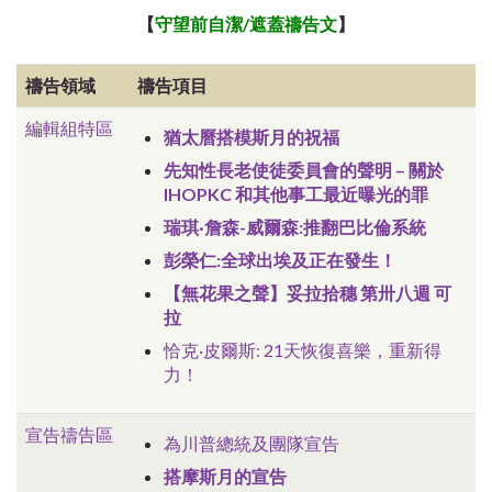
【
守望前自潔/遮蓋
禱告文
】
禱告領域
禱告項目
編輯組特區
猶太曆搭模斯月的祝福
先知性長老使徒委員會的聲明 – 關於
IHOPKC 和其他事工最近曝光的罪
瑞琪·詹森-威爾森:推翻巴比倫系統
彭榮仁:全球出埃及正在發生！
【無花果之聲】妥拉拾穗 第卅八週 可
拉
恰克·皮爾斯: 21天恢復喜樂，重新得
力！
宣告禱告區
為川普總統及團隊宣告
搭摩斯月的宣告