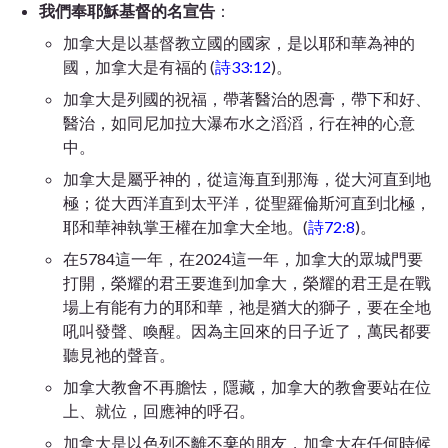
我們奉耶穌基督的名宣告
：
加拿大是以基督教立國的國家，是以耶和華為神的
國，加拿大是有福的 (
詩33:12
)。
加拿大是列國的祝福，帶著醫治的恩膏，帶下和好、
醫治，如同尼加拉大瀑布水之滔滔，行在神的心意
中。
加拿大是屬乎神的，從這海直到那海，從大河直到地
極；從大西洋直到太平洋，從聖羅倫斯河直到北極，
耶和華神執掌王權在加拿大全地。(
詩72:8
)。
在5784這一年，在2024這一年，加拿大的眾城門要
打開，榮耀的君王要進到加拿大，榮耀的君王是在戰
場上有能有力的耶和華，祂是猶大的獅子，要在全地
吼叫發聲、喚醒。因為主回來的日子近了，萬民都要
聽見祂的聲音。
加拿大教會不再膽怯，隱藏，加拿大的教會要站在位
上、就位，回應神的呼召。
加拿大是以色列不離不棄的朋友，加拿大在任何時候