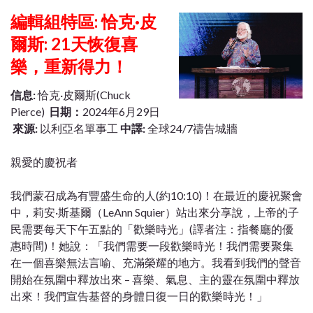
編輯組特區: 恰克·皮
爾斯: 21天恢復喜
樂，重新得力！
信息:
恰克·皮爾斯(Chuck
Pierce)
日期：
2024年6月29日
來源:
以利亞名單事工
中譯:
全球24/7禱告城牆
親愛的慶祝者
我們蒙召成為有豐盛生命的人(約10:10)！在最近的慶祝聚會
中，莉安·斯基爾（LeAnn Squier）站出來分享說，上帝的子
民需要每天下午五點的「歡樂時光」(譯者注：指餐廳的優
惠時間)！她說：「我們需要一段歡樂時光！我們需要聚集
在一個喜樂無法言喻、充滿榮耀的地方。我看到我們的聲音
開始在氛圍中釋放出來 – 喜樂、氣息、主的靈在氛圍中釋放
出來！我們宣告基督的身體日復一日的歡樂時光！」