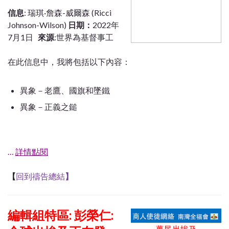
信息
: 瑞琪·詹森-威爾森 (Ricci
Johnson-Wilson)
日期：
2022年
7月1日
來源
:世界為基督事工
在此信息中，我將包括以下內容：
異象－老鷹、國旗和墜鐵
異象－正義之鎚
…
詳情點閱
【
回到禱告總結
】
編輯組特區: 彭榮仁: