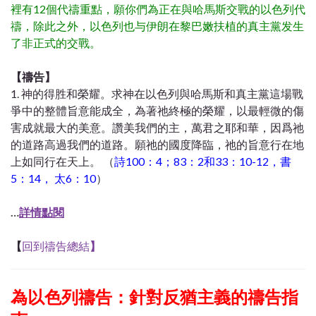
裡有12個代禱重點，願你們為正在與哈馬斯交戰的以色列代
禱，除此之外，以色列也与伊朗在黎巴嫩扶植的真主黨发生
了非正式的交戰。
【
禱告】
1. 神的得胜和榮耀。求神在以色列與哈馬斯和真主黨這場戰
爭中的整體旨意能成全，為著祂終極的榮耀，以最輕微的傷
害成就最大的美意。讚美我們的主，萬君之耶和華，因爲祂
的道路高過我們的道路。願祂的國度降臨，祂的旨意行在地
上如同行在天上。 （
詩100：4；83：2和33：10-12，書
5：14， 太6：10
）
…
詳情點閱
【
回到禱告總結
】
為以色列禱告：針對反猶主義的禱告指