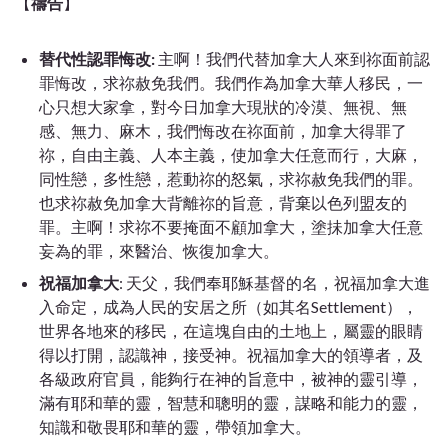
【
禱告
】
替代性認罪悔改:
主啊！我們代替加拿大人來到祢面前認
罪悔改，求祢赦免我們。我們作為加拿大華人移民，一
心只想大家拿，對今日加拿大現狀的冷漠、無視、無
感、無力、麻木，我們悔改在祢面前，加拿大得罪了
祢，自由主義、人本主義，使加拿大任意而行，大麻，
同性戀，多性戀，惹動祢的怒氣，求祢赦免我們的罪。
也求祢赦免加拿大背離祢的旨意，背棄以色列盟友的
罪。主啊！求祢不要掩面不顧加拿大，塗抺加拿大任意
妄為的罪，來醫治、恢復加拿大。
祝福加拿大
: 天父，我們奉耶穌基督的名，祝福加拿大進
入命定，成為人民的安居之所（如其名Settlement），
世界各地來的移民，在這塊自由的土地上，屬靈的眼睛
得以打開，認識神，接受神。祝福加拿大的領導者，及
各級政府官員，能夠行在神的旨意中，被神的靈引導，
滿有耶和華的靈，智慧和聰明的靈，謀略和能力的靈，
知識和敬畏耶和華的靈，帶領加拿大。