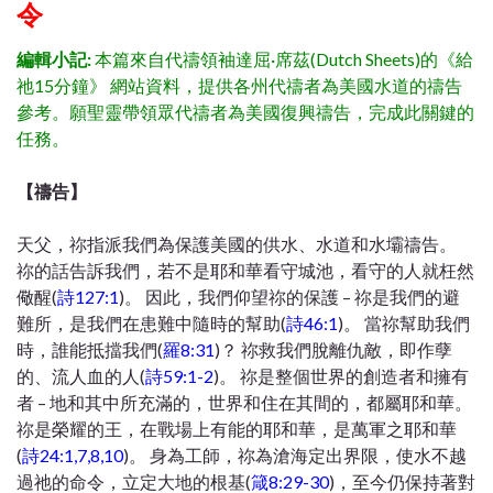
令
編輯小記:
本篇來自代禱領袖達屈·席茲(Dutch Sheets)的《給
祂15分鐘》 網站
資料，提供各州代禱者為美國水道的禱告
參考。願聖靈帶領眾代禱者為美國復興禱告，完成此關鍵的
任務。
【
禱告】
天父，祢指派我們為保護美國的供水、水道和水壩禱告。
祢的話告訴我們，若不是耶和華看守城池，看守的人就枉然
儆醒(
詩127:1
)。 因此，我們仰望祢的保護 – 祢是我們的避
難所，是我們在患難中隨時的幫助(
詩46:1
)。 當祢幫助我們
時，誰能抵擋我們(
羅8:31
)？ 祢救我們脫離仇敵，即作孽
的、流人血的人(
詩59:1-2
)。 祢是整個世界的創造者和擁有
者 – 地和其中所充滿的，世界和住在其間的，都屬耶和華。
祢是榮耀的王，在戰場上有能的耶和華，是萬軍之耶和華
(
詩24:1,7,8,10
)。 身為工師，祢為滄海定出界限，使水不越
過祂的命令，立定大地的根基(
箴8:29-30
)，至今仍保持著對