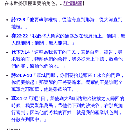
在末世扮演極重要的角色。
…
詳情點閱
】
詩72:8
「他要執掌權柄，從這海直到那海，從大河直到
地極。」
賽22:22
「我必將大衛家的鑰匙放在他肩頭上。他開，無
人能能關；他關，無人能開。」
代下7:14
「這稱為我名下的子民，若是自卑、禱告，尋
求我的面，轉離他們的惡行，我必從天上垂聽，赦免他
們的罪，醫治他們的地。」
詩24:9-10
「眾城門哪，你們要抬起頭來！永久的門戶，
你們要抬起！那榮耀的王將要進來。榮耀的王是誰呢？
萬軍之耶和華，他是榮耀的王。」
珥3:1-2
「到那日，我使猶大和耶路撒冷被擄之人歸回的
時候，我要聚集萬民，帶他們下到約沙法谷，在那裏施
行審判；因為他們將我的百姓，就是我的產業以色列，
分散在列國中。」