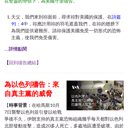
在聖靈的帶領下，為美國守望禱告。
天父，我們來到祢面前，尋求祢對美國的保護。在
詩篇
91：4
中，祢應許用祢的羽毛遮蓋我們，在祢的翅膀下
為我們提供避難所。請祢保護美國免受一切形式的恐怖
主義，使我們免受傷害。
…
詳情點閱
【
回到禱告總結
】
為以色列禱告：來
自真主黨的威脅
【
時事背景：
在哈馬斯10月
7日襲擊以色列並引發以哈戰
爭後不久，伊朗支持的真主黨恐怖組織幾乎每天都對以色列
北部發動攻擊，造成20多人死亡，多處地區遭受破壞。由於