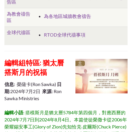
告區
為教會禱告
為各地區城牆教會禱告
區
全球代禱區
RTOD全球代禱事項
編輯組特區: 猶太曆
搭斯月的祝福
信息:
榮薩卡(Ron Sawka)
日
期:
2024年7月2日
來源:
Ron
Sawka Ministries
編輯小語
: 搭模斯月是猶太曆5784年第四個月，對應西曆的
2024年7月7日到2024年8月4日。本篇使徒榮撒卡從2006年
榮耀錫安事工(Glory of Zion)先知恰克·皮爾斯(Chuck Pierce)