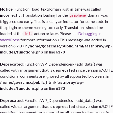
Notice
: Function _load_textdomain_just_in_time was called
incorrectly
. Translation loading for the
domain was
graphene
triggered too early. This is usually an indicator for some code in
the plugin or theme running too early. Translations should be
loaded at the
action or later. Please see
Debugging in
init
WordPress
for more information. (This message was added in
version 6.7.0.) in
/home/goezcmsc/public_html/fastnpray/wp-
includes/functions.php
on line
6170
Deprecated
: Function WP_Dependencies->add_data() was
called with an argument that is
deprecated
since version 6.9.0! IE
conditional comments are ignored by all supported browsers. in
/home/goezcmsc/public_html/fastnpray/wp-
includes/functions.php
on line
6170
Deprecated
: Function WP_Dependencies->add_data() was
called with an argument that is
deprecated
since version 6.9.0! IE
conditional comments are ignored by all supported browsers. in