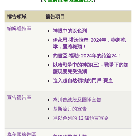
禱告領域
禱告項目
編輯組特區
神眼中的以色列
伊萊恩·塔沃拉奇: 2024年，獅將咆
哮，鷹將翱翔！
約書亞·福勒: 2024年的詩篇24！
以哈戰爭中的神跡(三) – 戰爭下的加
薩現嬰兒受洗潮
進入超自然領域的門戶-寶血
宣告禱告區
為川普總統及團隊宣告
基斯流月的宣告
爲以色列的 12 條預言宣令
為美國禱告區