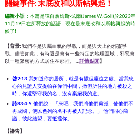
關鍵事件: 末底改和以斯帖興起！
編輯小語：
本篇是譯自詹姆斯·戈爾(James W. Goll)於2023年
11月19日在所釋放的話語 – 現在是末底改和以斯帖興起的時
候了!
【背景:
我們不是與屬血氣的爭戰，而是與天上的邪靈爭
戰。儘管如此，有時還是會有一些特定的地理區域，邪惡會
以一種緊密的方式居住在那裡。
…
詳情點閱
】
啓2:13
我知道你的居所，就是有撒但座位之處。當我忠
心的見證人安提帕在你們中間，撒但所住的地方被殺之
時，你還堅守我的名，沒有棄絕我的道。
詩83:4-5
他們說：「來吧，我們將他們剪滅，使他們不
再成國，使以色列的名不再被人記念。」
他們同心商
議，彼此結盟，要抵擋你。
【禱告】