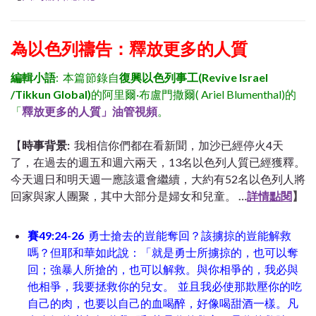
為以色列禱告：釋放更多的人質
編輯小語
: 本篇節錄自
復興以色列事工(Revive Israel
/Tikkun Global)
的阿里爾·布盧門撒爾( Ariel Blumenthal)的
「
釋放更多的人質」油管視頻
。
【
時事背景:
我相信你們都在看新聞，加沙已經停火4天
了，在過去的週五和週六兩天，13名以色列人質已經獲釋。
今天週日和明天週一應該還會繼續，大約有52名以色列人將
回家與家人團聚，其中大部分是婦女和兒童。
…
詳情點閱
】
賽49:24-26
勇士搶去的豈能奪回？該擄掠的豈能解救
嗎？但耶和華如此說：「就是勇士所擄掠的，也可以奪
回；強暴人所搶的，也可以解救。與你相爭的，我必與
他相爭，我要拯救你的兒女。
並且我必使那欺壓你的吃
自己的肉，也要以自己的血喝醉，好像喝甜酒一樣。凡