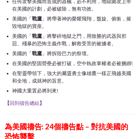
任何攻擊美國而造成的器械，必不利用，
地獄圍攻上帝
在美國的計劃，必被破除，無有功效。
美國的「
戰鷹
」將帶著神的榮耀飛翔，盤旋、俯衝，摧
毀地獄的寶座。
美國的「
戰鷹
」將擊碎地獄之門，用致勝的武器與邪
惡、殘暴的恐怖主義作戰，解救受苦的被擄者。
美國的「
戰鷹
」將拆毀巴力的祭壇。
在美國的堅固營壘必被打破，空中執政掌權者必被捆綁!
在聖靈帶領下，強大的屬靈勇士像雄鷹一樣正飛越美國
和全地，成就神的旨意。
神國大重置必將到來!
【
回到禱告總結
】
為美國禱告: 24個禱告點 – 對抗美國的
恐怖襲擊