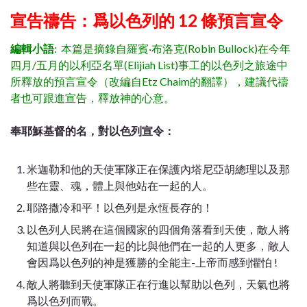
宣告禱告：爲以色列的 12 條預言宣令
編輯小語
: 本篇是摘錄自羅賓·布洛克(Robin Bullock)在今年
四月/五月的以利亞名單(Elijiah List)事工的以色列之旅途中
所釋放的預言宣令（改編自Etz Chaim的翻譯），建議代禱
者也可跟進宣告，釋放神的心意。
奉耶穌基督的名，對以色列宣令：
米迦勒和他的天使軍隊正在保護內塔尼亞胡總理以及那
些在靈、魂，體上與他站在一起的人。
耶路撒冷和平！以色列是永恆長存的！
以色列人民將在這個國家的四個角落看到天使，敵人將
知道與以色列在一起的比與他們在一起的人更多，敵人
會因爲以色列的神是獲勝的全能主-上帝而感到懼怕 !
敵人將聽到天使軍隊正在行進以幫助以色列，天氣也將
爲以色列而戰。