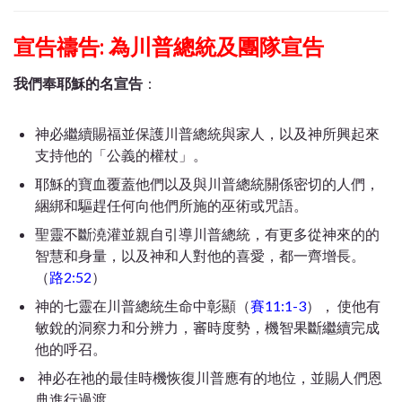
宣告禱告: 為川普總統及團隊宣告
我們奉耶穌的名宣告
：
神必繼續賜福並保護川普總統與家人，以及神所興起來
支持他的「公義的權杖」。
耶穌的寶血覆蓋他們以及與川普總統關係密切的人們，
綑綁和驅趕任何向他們所施的巫術或咒語。
聖靈不斷澆灌並親自引導川普總統，有更多從神來的的
智慧和身量，以及神和人對他的喜愛，都一齊增長。
（
路2:52
）
神的七靈在川普總統生命中彰顯（
賽11:1-3
）， 使他有
敏銳的洞察力和分辨力，審時度勢，機智果斷繼續完成
他的呼召。
神必在祂的最佳時機恢復川普應有的地位，並賜人們恩
典進行過渡。