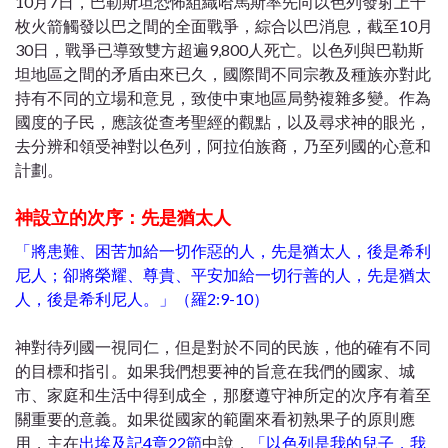
10月7日，巴勒斯坦恐怖組織哈馬斯率先向以色列發射上千
枚火箭觸發以巴之間的全面戰爭，綜合以巴消息，截至10月
30日，戰爭已導致雙方超遍9,800人死亡。以色列與巴勒斯
坦地區之間的矛盾由來已久，國際間不同宗教及種族亦對此
持有不同的立場和意見，致使中東地區局勢複雜多變。作為
國度的子民，應該從查考聖經的觀點，以及尋求神的眼光，
去分辨和領受神對以色列，阿拉伯族裔，乃至列國的心意和
計劃。
神設立的次序：先是猶太人
「將患難、困苦加給一切作惡的人，先是猶太人，後是希利
尼人；卻將榮耀、尊貴、平安加給一切行善的人，先是猶太
人，後是希利尼人。」（羅2:9-10）
神對待列國一視同仁，但是對於不同的民族，他的確有不同
的目標和指引。如果我們想要神的旨意在我們的國家、城
市、家庭和生活中得到成全，那麼遵守神所定的次序有着至
關重要的意義。如果從國家的範圍來看初熟果子的原則應
用，主在
出埃及記4章22節
中說，
「以色列是我的兒子，我