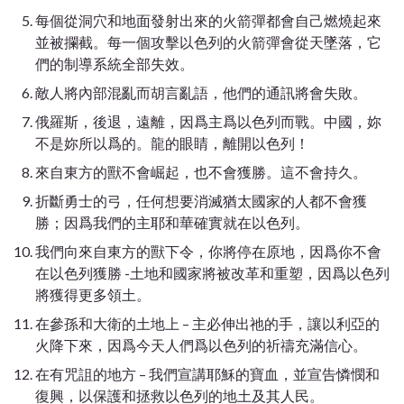
每個從洞穴和地面發射出來的火箭彈都會自己燃燒起來
並被攔截。每一個攻擊以色列的火箭彈會從天墜落，它
們的制導系統全部失效。
敵人將內部混亂而胡言亂語，他們的通訊將會失敗。
俄羅斯，後退，遠離，因爲主爲以色列而戰。中國，妳
不是妳所以爲的。龍的眼睛，離開以色列！
來自東方的獸不會崛起，也不會獲勝。這不會持久。
折斷勇士的弓，任何想要消滅猶太國家的人都不會獲
勝；因爲我們的主耶和華確實就在以色列。
我們向來自東方的獸下令，你將停在原地，因爲你不會
在以色列獲勝 -土地和國家將被改革和重塑，因爲以色列
將獲得更多領土。
在參孫和大衛的土地上 – 主必伸出祂的手，讓以利亞的
火降下來，因爲今天人們爲以色列的祈禱充滿信心。
在有咒詛的地方 – 我們宣講耶穌的寶血，並宣告憐憫和
復興，以保護和拯救以色列的地土及其人民。