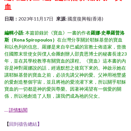
血
日期：
2023年11月17日
來源:
國度復興報(香港)
編輯小語:
本篇節錄於《寶血》一書的作者
羅娜‧史畢羅普洛
斯（Rona Spiropoulos）
在台灣分享關於耶穌基督的寶血
和以色列的信息。羅娜是來自辛巴威的宣教士佈道家，曾擔
任國際末世使女與僕人命團創辦人邵貴恩博士的秘書長達23
年，並在其學校教導有關寶血的課程。
《寶血》這本書的內
容是神對
羅娜
說的話，經過默想之後寫下來的。神啟示她在
講耶穌基督的寶血之前，必須先講父神的愛。父神用祂豐盛
的愛創造整個宇宙，並且將祂的愛澆灌下來，所以關乎耶穌
寶血的一切都是神的愛與尊榮。因著神渴望有一個愛的關
係，所以祂創造了人類，讓我們成為祂的兒女。
…
詳情點閱
【
回到禱告總結
】