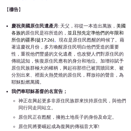
【
禱告
】
慶祝美國原住民遺產月
: 天父，祢從一本造出萬族，
美國
各族的
原住民是祢所造的，
並且預先定準他們的年限和
所住的疆界(徒17:26)
。
現在是原住民甦醒的時候了。藉
著這慶祝月份，多方喚醒原住民明白他們受造的重要
性，重視他們豐盛的文化遺產，也改變人們對原住民的
傳統認知，恢復原住民應有的身分和地位。加增祢賦予
原住民族群極大的權柄，興起祢那些已被買贖回來、被
分別出來、裡面火熱焚燒的原住民，釋放祢的聲音，為
耶穌點燃萬國。
我們奉耶穌基督的名宣告；
神正在興起更多非原住民族群來扶持原住民，與他們
同行同走同站立。
原住民正在甦醒，擁抱土地長子的身份及命定。
原住民將要崛起成為復興的傳福音大軍!