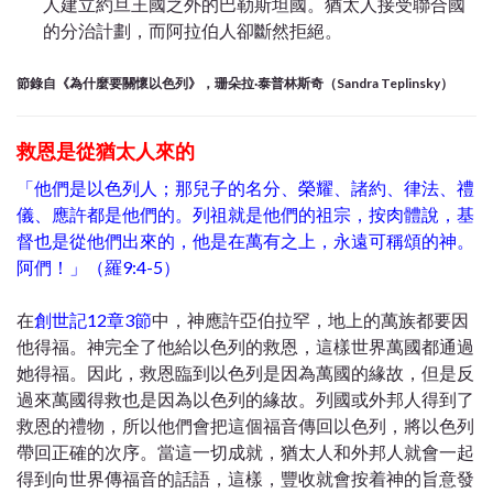
人建立約旦王國之外的巴勒斯坦國。猶太人接受聯合國
的分治計劃，而阿拉伯人卻斷然拒絕。
節錄自《為什麼要關懷以色列》，珊朵拉·泰普林斯奇（Sandra Teplinsky）
救恩是從猶太人來的
「他們是以色列人；那兒子的名分、榮耀、諸約、律法、禮
儀、應許都是他們的。列祖就是他們的祖宗，按肉體說，基
督也是從他們出來的，他是在萬有之上，永遠可稱頌的神。
阿們！」（羅9:4-5）
在
創世記12章3節
中，神應許亞伯拉罕，地上的萬族都要因
他得福。神完全了他給以色列的救恩，這樣世界萬國都通過
她得福。因此，救恩臨到以色列是因為萬國的緣故，但是反
過來萬國得救也是因為以色列的緣故。列國或外邦人得到了
救恩的禮物，所以他們會把這個福音傳回以色列，將以色列
帶回正確的次序。當這一切成就，猶太人和外邦人就會一起
得到向世界傳福音的話語，這樣，豐收就會按着神的旨意發