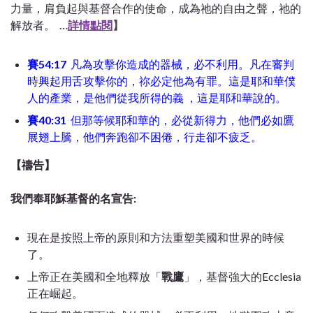
力量，肩負起與基督合作的使命，成為祂的自由之聲，祂的
解放者。
…
詳情點閱
】
賽54:17
凡為攻擊你造成的器械，必不利用。凡在審判
時興起用舌攻擊你的，祢必定他為有罪。這是耶和華僕
人的產業，是他們從我所得的義 ，這是耶和華說的。
賽40:31
但那等候耶和華的，必從新得力，他們必如鷹
展翅上騰，他們奔跑卻不困倦，行走卻不疲乏。
【禱告】
我們奉耶穌基督的名宣告:
現在是按照上帝的原則和方法重塑美國和世界的時候
了。
上帝正在美國
和全地釋放「
戰鷹
」，
基督強大的Ecclesia
正在崛起。