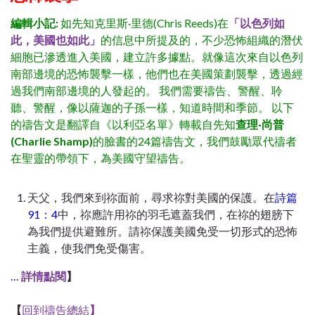
編輯小記:
如先知克里斯·里德(Chris Reeds)在
「以色列如
此，美國也如此」
的信息中所提及的，不少恐怖組織的潛伏
細胞已滲透進入美國，建立許多據點。就像這次來自以色列
南部邊境的恐怖襲擊一樣，他們也在美國策劃襲擊，透過經
過我們南部邊境的人發起的。 我們需要禱告、警醒、聆
聽、警醒，像以薩迦的子孫一樣，知道時間和季節。 以下
的禱告文是翻譯自《以利亞名單》轉載自先知
查理·尚普
(Charlie Shamp)
的臉書的24篇禱告文，我們鼓勵眾代禱者
在聖靈的帶領下，為美國守望禱告。
天父，我們來到祢面前，尋求祢對美國的保護。在
詩篇
91：4
中，祢應許用祢的羽毛遮蓋我們，在祢的翅膀下
為我們提供避難所。請祢保護美國免受一切形式的恐怖
主義，使我們免受傷害。
…
詳情點閱
】
【
回到禱告總結
】