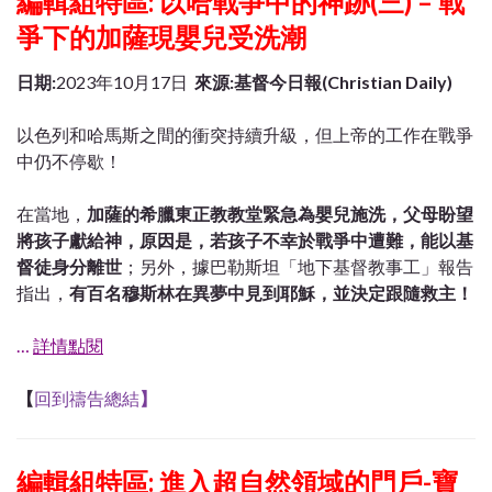
編輯組特區: 以哈戰爭中的神跡(三) – 戰
爭下的加薩現嬰兒受洗潮
日期:
2023年10月17日
來源:基督今日報(Christian Daily)
以色列和哈馬斯之間的衝突持續升級，但上帝的工作在戰爭
中仍不停歇！
在當地，
加薩的希臘東正教教堂緊急為嬰兒施洗，父母盼望
將孩子獻給神，原因是，若孩子不幸於戰爭中遭難，能以基
督徒身分離世
；另外，據巴勒斯坦「地下基督教事工」報告
指出，
有百名穆斯林在異夢中見到耶穌，並決定跟隨救主！
…
詳情點閱
【
回到禱告總結
】
編輯組特區: 進入超自然領域的門戶-寶