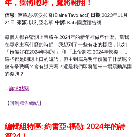
年，獅將咆哮，鷹將翱翔！
信息:
伊萊恩·塔沃拉奇(Elaine Tavolacci)
日期:
2023年11月
21日
來源:
以利亞名單
中譯:
Kate國度禱告網
每個人都在猜測上帝將在 2024年的新年裡做些什麼。當我
在尋求主寫什麼的時候，我想到了一些有趣的標題，比如
「預備好在2024年翱翔 」 和 「上帝將在 2024年恢復 」 。
這些都是朗朗上口的短語，但主到底為明年預備了什麼呢？
會有爭戰嗎？會有饑荒嗎？還是我們即將迎來一場震動萬國
的復興？
…
詳情點閱
【
回到禱告總結
】
編輯組特區: 約書亞·福勒: 2024年的詩
篇24！