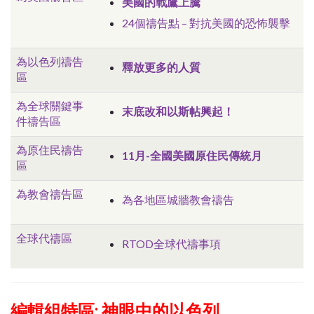
美國的戰鷹上騰
24個禱告點 – 對抗美國的恐怖襲擊
為以色列禱告
釋放更多的人質
區
為全球關鍵事
末底改和以斯帖興起！
件禱告區
為原住民禱告
11月-全國美國原住民傳統月
區
為教會禱告區
為各地區城牆教會禱告
全球代禱區
RTOD全球代禱事項
編輯組特區:
神眼中的以色列