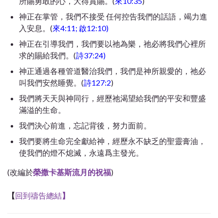
所賜勇敢的心，大得賞賜。(
來10:35
)
神正在掌管，我們不接受 任何控告我們的話語，竭力進
入安息。(
來4:11; 啟12:10)
神正在引導我們，我們要以祂為樂，祂必將我們心裡所
求的賜給我們。(
詩37:24)
神正通過各種管道醫治我們，我們是神所親愛的，祂必
叫我們安然睡覺。(
詩127:2
)
我們將天天與神同行，經歷祂渴望給我們的平安和豐盛
滿溢的生命。
我們決心前進，忘記背後，努力面前。
我們要將生命完全獻給神，經歷永不缺乏的聖靈膏油，
使我們的燈不熄滅，永遠爲主發光。
(改編於
榮撒卡基斯流月的祝福
)
【
回到禱告總結
】