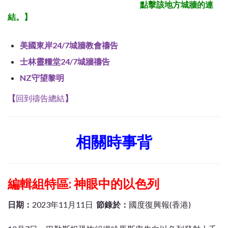
點擊該地方城牆的連
結。
】
美國東岸24/7城牆教會禱告
士林靈糧堂24/7城牆禱告
NZ守望黎明
【
回到禱告總結
】
相關時事背
編輯組特區:
神眼中的以色列
日期：
2023年11月11日
節錄於：
國度復興報(香港)