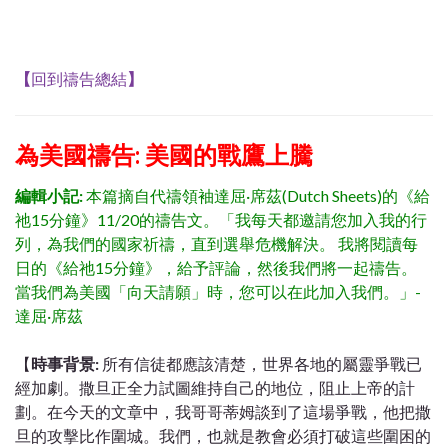
【
回到禱告總結
】
為美國禱告: 美國的戰鷹上騰
編輯小記:
本篇摘自代禱領袖達屈·席茲(Dutch Sheets)的《給
祂15分鐘》11/20
的禱告文。
「我每天都邀請您加入我的行
列，為我們的國家祈禱，直到選舉危機解決。 我將閱讀每
日的《給祂15分鐘》，給予評論，然後我們將一起禱告。
當我們為美國「向天請願」時，您可以在此加入我們。」-
達屈·席茲
【
時事背景:
所有信徒都應該清楚，世界各地的屬靈爭戰已
經加劇。撒旦正全力試圖維持自己的地位，阻止上帝的計
劃。在今天的文章中，我哥哥蒂姆談到了這場爭戰，他把撒
旦的攻擊比作圍城。我們，也就是教會必須打破這些圍困的