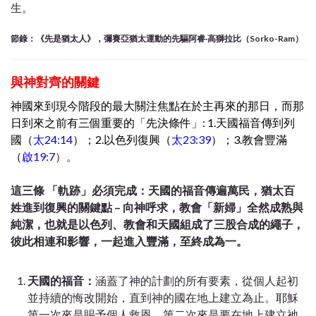
生。
節錄：《先是猶太人》，彌賽亞猶太運動的先驅阿睿·高獅拉比（Sorko-Ram）
與神對齊的關鍵
神國來到現今階段的最大關注焦點在於
主再來的那日，而那
日到來之前有三個重要的「先決條件」: 1.天國福音傳到列
國（
太24:14
）；2.以色列復興（
太23:39
）；3.教會豐滿
（
啟19:7
）。
這三條 「軌跡」必須完成：天國的福音傳遍萬民，猶太百
姓進到復興的關鍵點 – 向神呼求，教會「新婦」全然成熟與
純潔，也就是以色列、教會和天國組成了三股合成的繩子，
彼此相連和影響，一起進入豐滿，至終成為一。
天國的福音：
涵蓋了神的計劃的所有要素，從個人起初
並持續的悔改開始，直到神的國在地上建立為止。耶穌
第一次來是賜予個人救恩，第二次來是要在地上建立祂