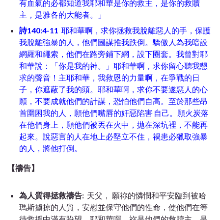
有血氣的必都知道我耶和華是你的救主，是你的救贖
主，是
雅各
的大能者。」
詩140:4-11
耶和華啊，求你拯救我脫離惡人的手，保護
我脫離強暴的人，他們圖謀推我跌倒。驕傲人為我暗設
網羅和繩索，他們在路旁鋪下網，設下圈套。我曾對耶
和華說：「你是我的神。」耶和華啊，求你留心聽我懇
求的聲音！主耶和華，我救恩的力量啊，在爭戰的日
子，你遮蔽了我的頭。耶和華啊，求你不要遂惡人的心
願，不要成就他們的計謀，恐怕他們自高。至於那些昂
首圍困我的人，願他們嘴唇的奸惡陷害
自己。願火炭落
在他們身上，願他們被丟在火中，拋在深坑裡，不能再
起來。說惡言的人在地上必堅立不住，禍患必獵取強暴
的人，將他打倒。
【禱告】
為人質得拯救禱告:
天父， 願祢的憐憫和平安臨到被哈
瑪斯擄掠的人質，安慰並保守他們的性命，使他們在等
待救援中滿有盼望。耶和華啊，祢是他們的救贖主，是