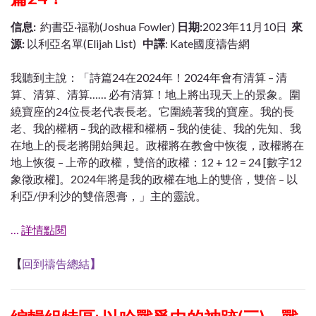
信息:
約書亞·福勒(Joshua Fowler)
日期:
2023年11月10日
來
源:
以利亞名單(Elijah List)
中譯
: Kate國度禱告網
我聽到主說：「詩篇24在2024年！2024年會有清算 – 清
算、清算、清算…… 必有清算！地上將出現天上的景象。圍
繞寶座的24位長老代表長老。它圍繞著我的寶座。我的長
老、我的權柄 – 我的政權和權柄 – 我的使徒、我的先知、我
在地上的長老將開始興起。政權將在教會中恢復，政權將在
地上恢復 – 上帝的政權，雙倍的政權：12 + 12 = 24 [數字12
象徵政權]。2024年將是我的政權在地上的雙倍，雙倍 – 以
利亞/伊利沙的雙倍恩膏，」主的靈說。
…
詳情點閱
【
回到禱告總結
】