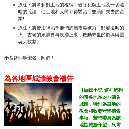
原住民將拿起對土地的權柄，破除瓦解土地及一切黑
暗的咒詛，使土地和人民都得醫治，並贖回失去的產
業!
原住民將使用神賜予他們的屬靈爆破力，點燃復興的
火，古老的泉源要再次湧上來，啟動末世的復興與靈
魂大收割。
奉基督耶穌聖名，阿們！
為各地區城牆教會禱告
【
編輯小記: 這裡所列
的識各地區24/7禱告
城牆，特別為當地的
教會和牧者守望禱告
事項。若您委身為該
地區
城牆守望，只需