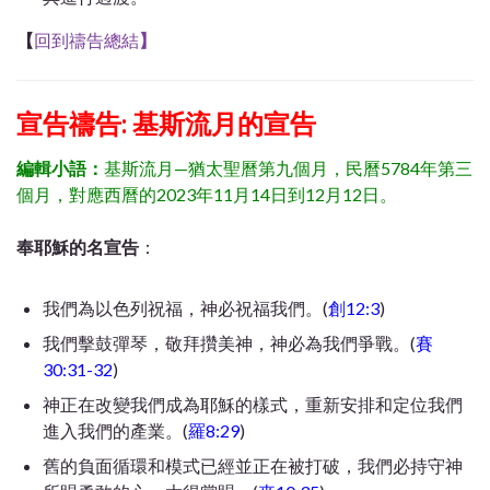
【
回到禱告總結
】
宣告禱告: 基斯流月的宣告
編輯小語：
基斯流月—猶太聖曆第九個月，民曆5784年第三
個月，對應西曆的2023年11月14日到12月12日。
奉耶穌的名宣告
：
我們為以色列祝福，神必祝福我們。(
創12:3
)
我們擊鼓彈琴，敬拜攢美神，神必為我們爭戰。(
賽
30:31-32
)
神正在改變我們成為耶穌的樣式，重新安排和定位我們
進入我們的產業。(
羅8:29
)
舊的負面循環和模式已經並正在被打破，我們必持守神