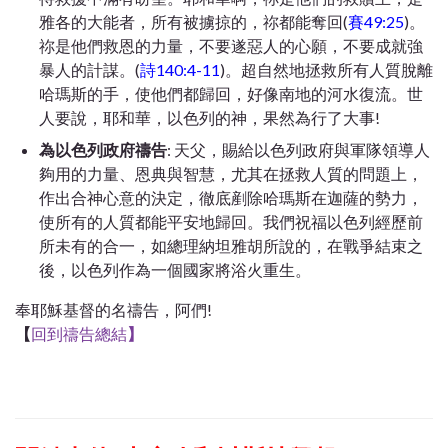
雅各的大能者，所有被擄掠的，祢都能奪回(
賽49:25
)。
祢是他們救恩的力量，不要遂惡人的心願，不要成就強
暴人的計謀。(
詩140:4-11
)。超自然地拯救所有人質脫離
哈瑪斯的手，使他們都歸回，好像南地的河水復流。世
人要說，耶和華，以色列的神，果然為行了大事!
為以⾊列政府禱告
: 天父，賜給以色列政府與軍隊領導人
夠用的力量、恩典與智慧，尤其在拯救人質的問題上，
作出合神⼼意的決定，徹底剷除哈瑪斯在迦薩的勢力，
使所有的人質都能平安地歸回。我們祝福以色列經歷前
所未有的合一，如總理納坦雅胡所說的，在戰爭結束之
後，以色列作為一個國家將浴火重生。
奉耶穌基督的名禱告，阿們!
【
回到禱告總結
】