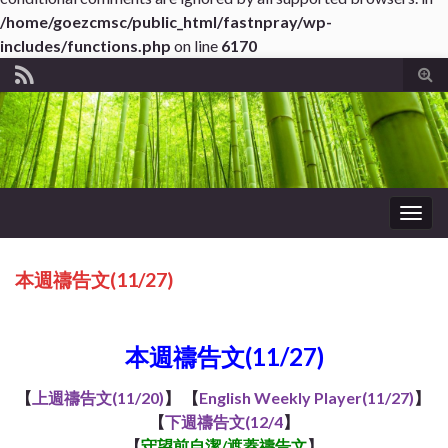
/home/goezcmsc/public_html/fastnpray/wp-
includes/functions.php
on line
6170
Tog
sear
for
Togg
navig
本週禱告文(11/27)
ub*About WordPress
本週禱告文(11/27)
【
上週禱告文(11/20)
】 【
English Weekly Player(11/27)
】
【
下週禱告文(12/4
】
【
守望前自潔/遮蓋
禱告文
】