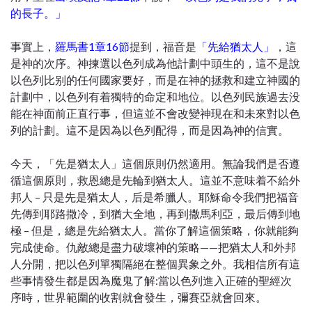
的長子。」
事實上，
羅馬書1章16節
提到，福音是
「先給猶太人」
，這
是神的次序。神揀選以色列成為他計劃中頭生的，這不是說
以色列比别的任何國家要好，而是在神的拯救和建立神國的
計劃中，以色列有着獨特的命定和地位。以色列民族過去没
能在神面前正直行事，但這並不會改變神現在和未來對以色
列的計劃。這不是因為以色列配得，而是因為神的信實。
今天，「先是猶太人」這個原則仍然適用。無論我們是否遵
循這個原則，救恩總是先輪到猶太人。這並不意味着不給外
邦人 – 只是先是猶太人，后是希臘人。耶穌命令我們把福音
先傳到耶路撒冷，到猶大全地，再到撒馬利亞，最后傳到地
極 – 但是，總是先給猶太人。當你了解這個策略，你就能夠
完成使命。仇敵總是盡力破壞神的策略——把猶太人和外邦
人分開，把以色列單獨隔絕在整個異象之外。我相信所有這
些事情發生都是因為魔鬼了解:當以色列進入正確的聖經次
序時，世界範圍的收割就會發生，彌賽亞就會回來。