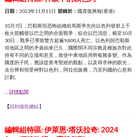
日期：
2023年11月11日
節錄於：
國度復興報(香港)
10月7日，巴勒斯坦恐怖組織哈馬斯率先向以色列發射上千
枚火箭觸發以巴之間的全面戰爭，綜合以巴消息，截至10月
30日，戰爭已導致雙方超遍9,800人死亡。以色列與巴勒斯
坦地區之間的矛盾由來已久，國際間不同宗教及種族亦對此
持有不同的立場和意見，致使中東地區局勢複雜多變。作為
國度的子民，應該從查考聖經的觀點，以及尋求神的眼光，
去分辨和領受神對以色列，阿拉伯族裔，乃至列國的心意和
計劃。
…
詳情點閱
【
回到禱告總結
】
編輯組特區: 伊萊恩·塔沃拉奇: 2024