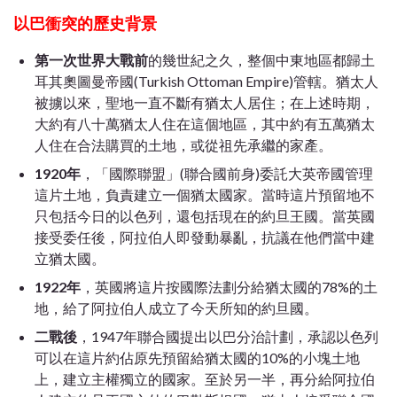
以巴衝突的歷史背景
第一次世界大戰前
的幾世紀之久，整個中東地區都歸土
耳其奧圖曼帝國(Turkish Ottoman Empire)管轄。猶太人
被擄以來，聖地一直不斷有猶太人居住；在上述時期，
大約有八十萬猶太人住在這個地區，其中約有五萬猶太
人住在合法購買的土地，或從祖先承繼的家產。
1920年
，「國際聯盟」(聯合國前身)委託大英帝國管理
這片土地，負責建立一個猶太國家。當時這片預留地不
只包括今日的以色列，還包括現在的約旦王國。當英國
接受委任後，阿拉伯人即發動暴亂，抗議在他們當中建
立猶太國。
1922年
，英國將這片按國際法劃分給猶太國的78%的土
地，給了阿拉伯人成立了今天所知的約旦國。
二戰後
，1947年聯合國提出以巴分治計劃，承認以色列
可以在這片約佔原先預留給猶太國的10%的小塊土地
上，建立主權獨立的國家。至於另一半，再分給阿拉伯