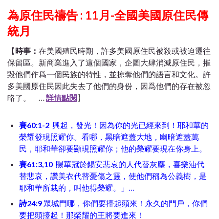
為原住民禱告 : 11月-全國美國原住民傳
統月
【
時事：
在美國殖民時期，許多美國原住民被殺或被迫遷往
保留區。新商業進入了這個國家，企圖大肆消滅原住民，摧
毀他們作爲一個民族的特性，並掠奪他們的語言和文化。許
多美國原住民因此失去了他們的身份，因爲他們的存在被忽
略了。
…
詳情點閱
】
賽60:1-2
興起，發光！因為你的光已經來到！耶和華的
榮耀發現照耀你。看哪，黑暗遮蓋大地，幽暗遮蓋萬
民，耶和華卻要顯現照耀你；他的榮耀要現在你身上。
賽61:3,10
賜華冠於錫安悲哀的人代替灰塵，喜樂油代
替悲哀，讚美衣代替憂傷之靈，使他們稱為公義樹，是
耶和華所栽的，叫他得榮耀。」…
詩24:9
眾城門哪，你們要擡起頭來！永久的門戶，你們
要把頭擡起！那榮耀的王將要進來！