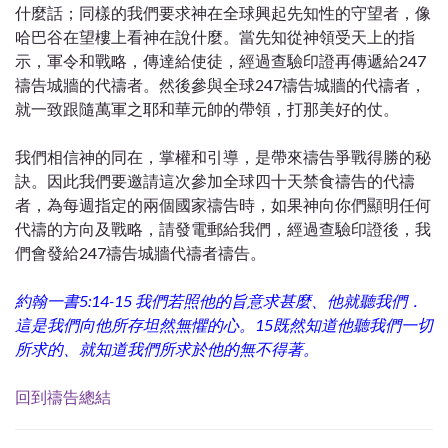
什麼話；同樣的我們要求神在全球興起先知性的守望者，像
哈巴谷在望樓上看神在說什麼。當先知從神領受天上的指
示，軍令和戰略，傳達給使徒，經過查驗印證再傳遞給247
禱告城牆的代禱者。然後參與全球247禱告城牆的代禱者，
就一致跟隨萬軍之耶和華元帥的帶領，打那美好的仗。
我們相信神的同在，掌權和引導，是帶來禱告爭戰得勝的秘
訣。因此我們要邀請這次參加全球四十天禁食禱告的代禱
者，為每週指定的兩個國家禱告時，如果神向你們顯明任何
代禱的方向及戰略，請發電郵給我們，經過查驗印證後，我
們會發給247禱告城牆代禱者禱告。
約翰一書5:14-15 我們若照他的旨意求甚麼、他就聽我們．
這是我們向他所存坦然無懼的心。15既然知道他聽我們一切
所求的、就知道我們所求於他的無不得著。
回到禱告總結