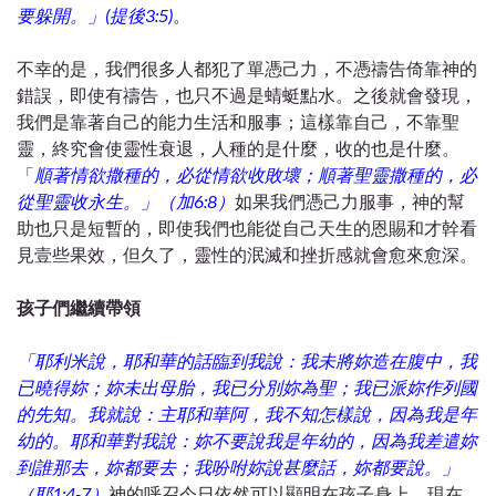
要躲開。」(提後3:5)
。
不幸的是，我們很多人都犯了單憑己力，不憑禱告倚靠神的
錯誤，即使有禱告，也只不過是蜻蜓點水。之後就會發現，
我們是靠著自己的能力生活和服事；這樣靠自己，不靠聖
靈，終究會使靈性衰退，人種的是什麼，收的也是什麼。
「
順著情欲撒種的，必從情欲收敗壞；順著聖靈撒種的，必
從聖靈收永生。」（加6:8）
如果我們憑己力服事，神的幫
助也只是短暫的，即使我們也能從自己天生的恩賜和才幹看
見壹些果效，但久了，靈性的泯滅和挫折感就會愈來愈深。
孩子們繼續帶領
「耶利米說，耶和華的話臨到我說：我未將妳造在腹中，我
已曉得妳；妳未出母胎，我已分別妳為聖；我已派妳作列國
的先知。我就說：主耶和華阿，我不知怎樣說，因為我是年
幼的。耶和華對我說：妳不要說我是年幼的，因為我差遣妳
到誰那去，妳都要去；我吩咐妳說甚麼話，妳都要說。」
（耶1:4-7）
神的呼召今日依然可以顯明在孩子身上。現在