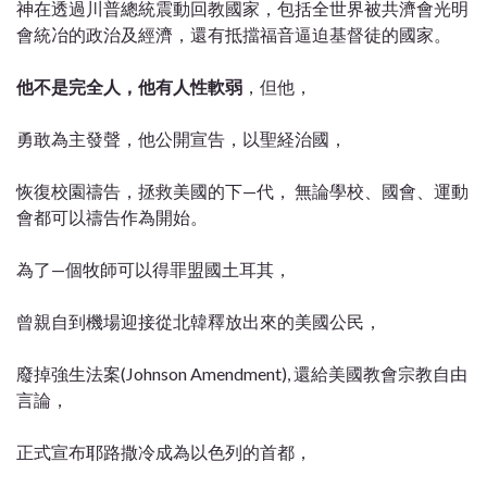
神在透過川普總統震動回教國家，包括全世界被共濟會光明
會統冶的政治及經濟，還有抵擋福音逼迫基督徒的國家。
他不是完全人，他有人性軟弱
，但他，
勇敢為主發聲，他公開宣告，以聖経治國，
恢復校園禱告，拯救美國的下—代， 無論學校、國會、運動
會都可以禱告作為開始。
為了—個牧師可以得罪盟國土耳其，
曾親自到機場迎接從北韓釋放出來的美國公民，
廢掉強生法案(Johnson Amendment), 還給美國教會宗教自由
言論，
正式宣布耶路撒冷成為以色列的首都，