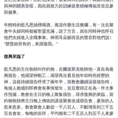
與神的關系壹樣，因此就致力於訓練孩童積極傳福音並且參
與服事。
年輕時的藍凡恩抽煙喝酒、搖滾作樂生活糜爛，有ㄧ次在聚
會中夫婦同時都被聖靈充滿，說了方言，就在同時神也呼召
他們夫婦進入全職事奉。神用耳朵聽得見的聲音對他們說∶
“變賣妳所有的，來跟隨我。”
復興來臨了
藍凡恩的主任牧師叫作約翰．吉爾派翠克牧師他ㄧ直在為復
興禱告，他渴望神動工，渴望再次看見他年幼時所經歷的
神，這樣持續禱告呼求了兩年半，當教會繼續這樣禱告時，
每個人都感到即將會有事情發生，並且覺得正在為ㄧ件大事
作預備，教會在主日的晚上聚集禱告，尋求復興的來臨，當
約翰牧師將主日晚上傳統的講道聚會改成禱告會，參加的人
愈來愈多。教會聚會人數從ㄧ千八百人，不斷增長到三千五
百名會友，每晚的崇拜，平均都有二千五百人到五千人來參