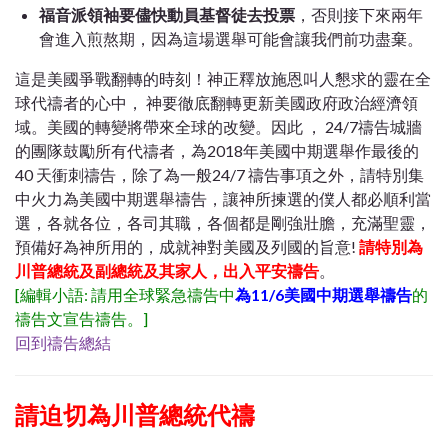
福音派領袖要儘快動員基督徒去投票
，否則接下來兩年
會進入煎熬期，因為這場選舉可能會讓我們前功盡棄。
這是美國爭戰翻轉的時刻！神正釋放施恩叫人懇求的靈在全
球代禱者的心中， 神要徹底翻轉更新美國政府政治經濟領
域。美國的轉變將帶來全球的改變。因此 ， 24/7禱告城牆
的團隊鼓勵所有代禱者，為2018年美國中期選舉作最後的
40 天衝刺禱告，除了為一般24/7 禱告事項之外，請特別集
中火力為美國中期選舉禱告，讓神所揀選的僕人都必順利當
選，各就各位，各司其職，各個都是剛強壯膽，充滿聖靈，
預備好為神所用的，成就神對美國及列國的旨意!
請特別為
川普總統及副總統及其家人，出入平安禱告
。
[編輯小語: 請用全球緊急禱告中
為11/6美國中期選舉禱告
的
禱告文宣告禱告。]
回到禱告總結
請迫切為川普總統代禱