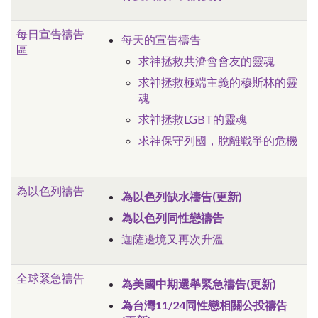
每日宣告禱告
每天的宣告禱告
區
求神拯救共濟會會友的靈魂
求神拯救極端主義的穆斯林的靈
魂
求神拯救LGBT的靈魂
求神保守列國，脫離戰爭的危機
為以色列禱告
為以色列缺水禱告(更新)
為以色列同性戀禱告
迦薩邊境又再次升溫
全球緊急禱告
為美國中期選舉緊急禱告(更新)
為台灣11/24同性戀相關公投禱告