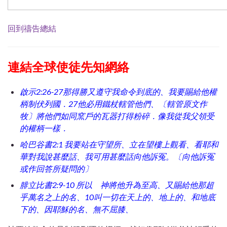
回到禱告總結
連結全球使徒先知網絡
啟示2:26-27那得勝又遵守我命令到底的、我要賜給他權
柄制伏列國．27他必用鐵杖轄管他們、〔轄管原文作
牧〕將他們如同窯戶的瓦器打得粉碎．像我從我父領受
的權柄一樣．
哈巴谷書2:1 我要站在守望所、立在望樓上觀看、看耶和
華對我說甚麼話、我可用甚麼話向他訴冤。〔向他訴冤
或作回答所疑問的〕
腓立比書2:9-10 所以 神將他升為至高、又賜給他那超
乎萬名之上的名、10叫一切在天上的、地上的、和地底
下的、因耶穌的名、無不屈膝、