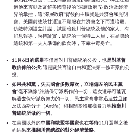
過他來震動及瓦解美國背後的”深層政府”對政治及經濟
界的掌控，這”深層政府”背後的主腦就是共濟會和光明
會。美國前總統甘迺迪不願服在共濟會之下而遭暗殺。
仇敵特別設立計謀，試圖暗殺川普總統及他的家人。有
消息報導，尚待証實，總統的一個特工人員，在品嚐給
總統和第一夫人準備的飲食時，不幸中毒身亡。
11月6日的選舉
不僅是對川普總統的公投，也
是對基督
教信仰的公投
; 這是關於言論自由和憲法第一修正案的公
投。
如果共和黨，失去國會多數席次
，
立場偏左的民主黨
會
“毫不猶豫”終結保守派所作的一切，這次選舉可能瓦
解過去保守派所努力的ㄧ切。民主黨會非常迅速並且如
反法西斯分子（Antifa）和相關團體那樣暴力地
推翻川
普總統所做的一切
。
在美國以外的
中國和歐盟等國家
也在
等待
11月選舉之後
的結果來
推翻川普總統的對外經濟策略
。