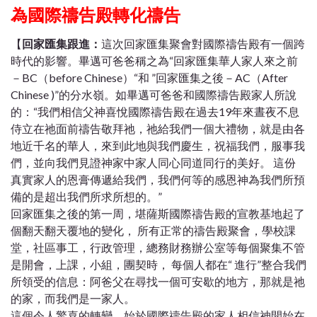
為國際禱告殿轉化禱告
【
回家匯集跟進：
這次回家匯集聚會對國際禱告殿有一個跨
時代的影響。畢邁可爸爸稱之為“回家匯集華人家人來之前
－BC（before Chinese）“和 ”回家匯集之後－AC（After
Chinese )”的分水嶺。如畢邁可爸爸和國際禱告殿家人所說
的：“我們相信父神喜悅國際禱告殿在過去19年來晝夜不息
侍立在祂面前禱告敬拜祂，祂給我們一個大禮物，就是由各
地近千名的華人，來到此地與我們慶生，祝福我們，服事我
們，並向我們見證神家中家人同心同道同行的美好。 這份
真實家人的恩膏傳遞給我們，我們何等的感恩神為我們所預
備的是超出我們所求所想的。”
回家匯集之後的第一周，堪薩斯國際禱告殿的宣教基地起了
個翻天翻天覆地的變化， 所有正常的禱告殿聚會，學校課
堂，社區事工，行政管理，總務財務辦公室等每個聚集不管
是開會，上課，小組，團契時， 每個人都在“ 進行”整合我們
所領受的信息：阿爸父在尋找一個可安歇的地方，那就是祂
的家，而我們是一家人。
這個令人驚喜的轉變，始於國際禱告殿的家人相信神開始在