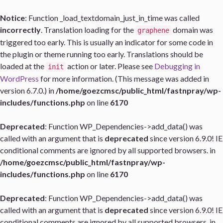
Notice
: Function _load_textdomain_just_in_time was called
incorrectly
. Translation loading for the
domain was
graphene
triggered too early. This is usually an indicator for some code in
the plugin or theme running too early. Translations should be
loaded at the
action or later. Please see
Debugging in
init
WordPress
for more information. (This message was added in
version 6.7.0.) in
/home/goezcmsc/public_html/fastnpray/wp-
includes/functions.php
on line
6170
Deprecated
: Function WP_Dependencies->add_data() was
called with an argument that is
deprecated
since version 6.9.0! IE
conditional comments are ignored by all supported browsers. in
/home/goezcmsc/public_html/fastnpray/wp-
includes/functions.php
on line
6170
Deprecated
: Function WP_Dependencies->add_data() was
called with an argument that is
deprecated
since version 6.9.0! IE
conditional comments are ignored by all supported browsers. in