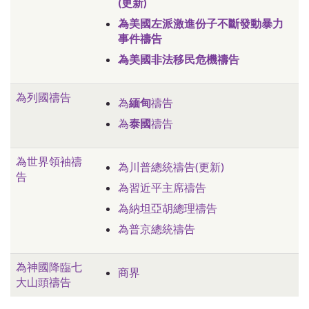
(更新)
為美國左派激進份子不斷發動暴力
事件禱告
為美國非法移民危機禱告
為列國禱告
為
緬甸
禱告
為
泰國
禱告
為世界領袖禱
為川普總統禱告(更新)
告
為習近平主席禱告
為納坦亞胡總理禱告
為普京總統禱告
為神國降臨七
商界
大山頭禱告