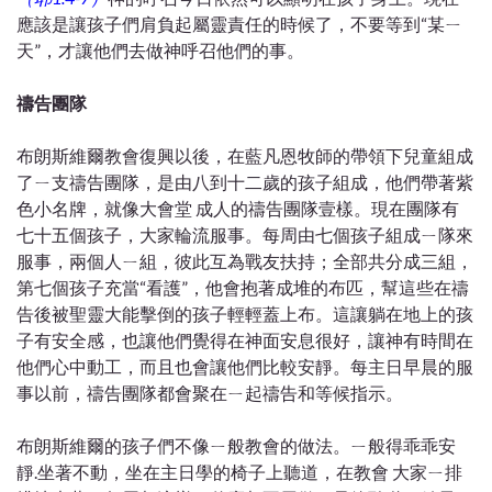
應該是讓孩子們肩負起屬靈責任的時候了，不要等到“某ㄧ
天”，才讓他們去做神呼召他們的事。
禱告團隊
布朗斯維爾教會復興以後，在藍凡恩牧師的帶領下兒童組成
了ㄧ支禱告團隊，是由八到十二歲的孩子組成，他們帶著紫
色小名牌，就像大會堂 成人的禱告團隊壹樣。現在團隊有
七十五個孩子，大家輪流服事。每周由七個孩子組成ㄧ隊來
服事，兩個人ㄧ組，彼此互為戰友扶持；全部共分成三組，
第七個孩子充當“看護”，他會抱著成堆的布匹，幫這些在禱
告後被聖靈大能擊倒的孩子輕輕蓋上布。這讓躺在地上的孩
子有安全感，也讓他們覺得在神面安息很好，讓神有時間在
他們心中動工，而且也會讓他們比較安靜。每主日早晨的服
事以前，禱告團隊都會聚在ㄧ起禱告和等候指示。
布朗斯維爾的孩子們不像ㄧ般教會的做法。ㄧ般得乖乖安
靜.坐著不動，坐在主日學的椅子上聽道，在教會 大家ㄧ排