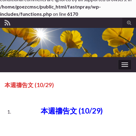
/home/goezcmsc/public_html/fastnpray/wp-
includes/functions.php
on line
6170
Tog
sear
for
Togg
navig
本週禱告文 (10/29)
本週禱告文 (10/29)