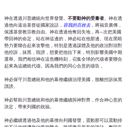
神在透過川普總統向世界發聲。
不要動神的受膏者
。神在透
過他向逼迫基督徒國家說話，
容我的百姓去
，將福音廣傳，
保護基督教宗教自由。神在透過他奪回失地，再—次把美國
帶回神的命定，站在神這邊的，神必站在他那邊。現在黑暗
勢力要聯合起來攻擊他，特別是透過謀體及他的政治對頭對
他控訴，抹黑，毀謗，想要把他拉下來，特別影響美國中期
選舉。我們相信神在這危機時刻，召集全球的代禱者要聯合
起來為這總統代禱。因為我們的同心合意的禱告，
神必保守川普總統和他的幕僚繼續治理美國，脫離控訴抹黑
譭謗。
神必幫助川普總統和他的幕僚繼續與神對齊，作合神心意的
決定，帶來列國的祝福。
神必繼續透過他及他的幕僚向列國發聲，震動那可以震動掉
的不法的經濟政治掌控勢力，抵擋撒旦所有的詭計，奪回失