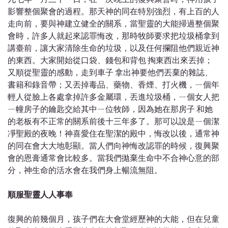
影響整個聚會的過程。那天神的同在特別強烈，有上百的人
走向前，要與神建立健全的關系，當聖靈的大能掃過整個聚
會時，許多人就起來認罪悔改，那時牧師要求把垃圾桶拿到
講臺前，讓大家清除生命的垃圾，以及任何攔阻他們親近神
的東西。大家開始從口袋、錢包和背包 掏東西出來丟掉；
又順從聖靈的感動，走到車子 拿出神要他們丟棄的雜誌、
書籍和錄音帶；又丟掉毒品、藥物、香煙、打火機，ㄧ個年
輕人從臉上各處拿掉許多金屬環，丟進垃圾桶，ㄧ個女人把
ㄧ幢房子的鑰匙交給其中ㄧ位牧師，因為她在那房子 和她
的老板有不正常的關系前後十三年多了。那可以說是ㄧ個潔
凈聖殿的夜晚！神喜愛住在聖潔的殿中，悔改以後，通常神
的同在會大大地彰顯。當人們向神悔改認罪的時候，復興聚
會的恩膏通常會比較多。當我們拋棄生命中不合神心意的部
分，神生命的活水會在我們身上暢流無阻。
順服聖靈人人事奉
復興的前幾個月，孩子們在大會堂經歷神的大能，但在兒童