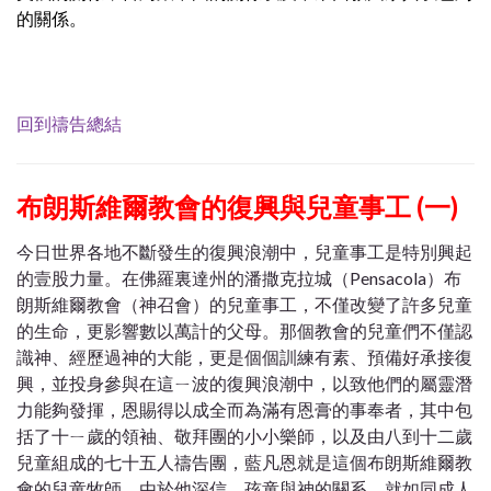
的關係。
回到禱告總結
布朗斯維爾教會的復興與兒童事工 (一)
今日世界各地不斷發生的復興浪潮中，兒童事工是特別興起
的壹股力量。在佛羅裏達州的潘撒克拉城（Pensacola）布
朗斯維爾教會（神召會）的兒童事工，不僅改變了許多兒童
的生命，更影響數以萬計的父母。那個教會的兒童們不僅認
識神、經歷過神的大能，更是個個訓練有素、預備好承接復
興，並投身參與在這ㄧ波的復興浪潮中，以致他們的屬靈潛
力能夠發揮，恩賜得以成全而為滿有恩膏的事奉者，其中包
括了十ㄧ歲的領袖、敬拜團的小小樂師，以及由八到十二歲
兒童組成的七十五人禱告團，藍凡恩就是這個布朗斯維爾教
會的兒童牧師，由於他深信，孩童與神的關系，就如同成人