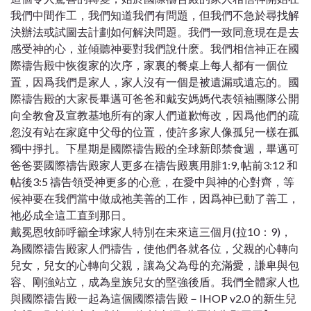
我們中間作工，我們知道我們有問題，但我們不急於尋找解
決辦法或試圖去計劃如何解決問題。我們一致同意現在是去
感受神的心，並傾聽神要對我們說什麽。我們相信神正在國
際禱告殿中恢復家的次序，家裏的餐桌上每人都有一個位
置，因爲我們是家人，家人沒有一個是被遺漏或遺忘的。國
際禱告殿的大家長畢邁可爸爸和戴安媽媽代表領袖團隊公開
向全教會及宣教基地所有的家人們道歉悔改，因爲他們的疏
忽沒有站在家庭中父母的位置，使許多家人像孤兒一樣在孤
獨中掙扎。下星期是國際禱告殿的全球新郎禁食週，畢邁可
爸爸要國際禱告殿家人更多在禱告殿裏用腓1:9, 帖前3:12 和
帖後3:5 禱告領受神更多的心意，在愛中與神的心對齊，等
候神要在我們當中做成祂美善的工作，因爲神已動了善工，
祂必成全這工直到那日。
戴冕恩牧師呼籲全球家人特別在未來這三個月(拉10：9)，
為國際禱告殿家人們禱告，使他們各就各位，父親的心轉向
兒女，兒女的心轉向父親，讓為父為母的充滿愛，謙卑與包
容、剛強站立，成為皇族兒女的堅強後盾。我們全體家人也
與國際禱告殿一起為這個國際禱告殿－IHOP v2.0 的新生兒