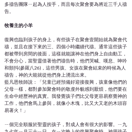
多禱告團隊ㄧ起為人按手，而且每次聚會要為將近三千人禱
告。
牧養主的小羊
復興也臨到孩子的身上，有些孩子在聚會壹開始就為聚會代
禱，並且在接下來的三、四個小時繼續代禱。通常這些孩子
都被帶到房間的後面，這樣就能讓神在他們身上自由動工，
不會分心，當聖靈借著他們禱告時，他們哭喊、嘆息、呻吟
和顫抖(參羅八26)，這些男孩、女孩在聚會結束的時候為人
禱告，神的大能就從他們身上湧流出來。
藍凡恩牧師說：「兒童已經預備好迎接復興，孩童像他們的
父母ㄧ樣，都對參加聚會時的敬虔外貌感到厭煩，他們要在
生命中經歷神的真實。我發覺孩子們比父母更容易察覺神的
工作，他們會馬上參與，就像小木塊，比又大又老的木頭容
易著火！」
ㄧ個完全順服於聖靈的孩子，對成人會有很大的影響。ㄧ九
九七年ㄧ月三十ㄧ日，在ㄧ次晚上的復興聚會時，神用孩子