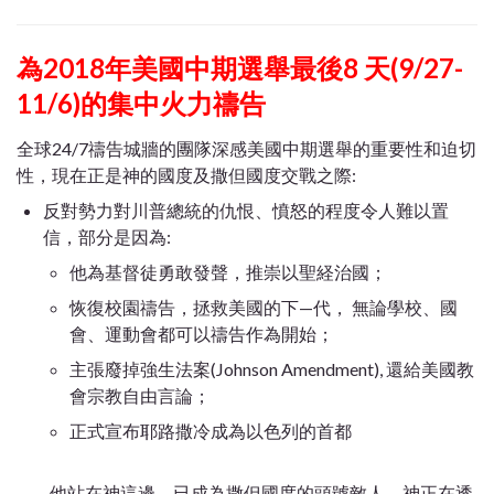
為2018年美國中期選舉最後8 天(9/27-
11/6)的集中火力禱告
全球24/7禱告城牆的團隊深感美國中期選舉的重要性和迫切
性，現在正是神的國度及撒但國度交戰之際:
反對勢力對川普總統的仇恨、憤怒的程度令人難以置
信，部分是因為:
他為基督徒勇敢發聲，推崇以聖経治國；
恢復校園禱告，拯救美國的下—代， 無論學校、國
會、運動會都可以禱告作為開始；
主張廢掉強生法案(Johnson Amendment), 還給美國教
會宗教自由言論；
正式宣布耶路撒冷成為以色列的首都
他站在神這邊，已成為撒但國度的頭號敵人。神正在透