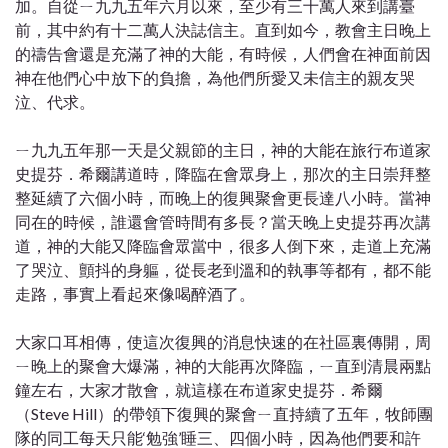
加。自從ㄧ九九五年六月以來，至少有三十萬人來到講臺
前，其中約有十二萬人決誌信主。直到如今，教會主日晚上
的禱告會還是充滿了神的大能，有時候，人們會在神面前因
神在他們心中放下的負擔，為他們所愛又未信主的親友哭
泣、代求。
ㄧ九九五年那一天是父親節的主日，神的大能在旅行布道家
史提芬．希爾講道時，降臨在會眾身上，那次的主日崇拜整
整延續了六個小時，而晚上的復興聚會更長達八小時。當神
同在的時候，誰還會管時間有多長？當天晚上史提芬再次講
道，神的大能又降臨會眾當中，很多人倒下來，走道上充滿
了哭泣、顫抖的身軀，從長老到溫和的執事等都有，都不能
走路，事實上看起來像喝醉酒了。
大家口耳相傳，使這次復興的消息快速的在社區裏傳開，周
ㄧ晚上的聚會大爆滿，神的大能再次降臨，ㄧ直到清晨兩點
鐘左右，大家才散會，就這樣在布道家史提芬．希爾
（Steve Hill）的帶領下復興的聚會ㄧ直持續了五年，牧師團
隊的同工每天只能‘勉強’睡三、四個小時，因為他們要和許