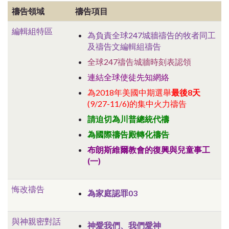
禱告領域
禱告項目
編輯組特區
為負責全球247城牆禱告的牧者同工
及禱告文編輯組禱告
全球247禱告城牆時刻表認領
連結全球使徒先知網絡
為2018年美國中期選舉
最後8天
(9/27-11/6)的集中火力禱告
請迫切為川普總統代禱
為國際禱告殿轉化禱告
布朗斯維爾教會的復興與兒童事工
(一)
悔改禱告
為家庭認罪03
與神親密對話
神愛我們、我們愛神