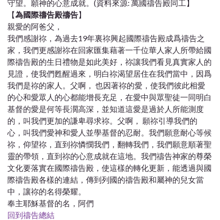
守望。願神的心意成就。(資料來源: 萬國禱告殿同工】
【
為國際禱告殿禱告
】
親愛的阿爸父，
我們感謝祢，為過去19年裏祢興起國際禱告殿成爲禱告之
家，我們更感謝祢在回家匯集藉著一千位華人家人所帶給國
際禱告殿的生日禮物是如此美好，祢讓我們看見真實家人的
見證，使我們甦醒過來，明白祢渴望居住在我們當中，因爲
我們是祢的家人。父啊， 也因著祢的愛，使我們彼此相愛
的心和愛眾人的心都能增長充足，在愛中與眾聖徒一同明白
基督的愛是何等長濶高深，並知道這愛是過於人所能測度
的，叫我們更加的謙卑尋求祢。父啊， 願祢引導我們的
心，叫我們愛神和愛人並學基督的忍耐。我們願意耐心等候
祢，仰望祢，直到祢憐憫我們，翻轉我們，我們願意順著聖
靈的帶領，直到祢的心意成就在這地。我們禱告神家的尊榮
文化要落實在國際禱告殿，使這樣的轉化更新，能透過與國
際禱告殿各樣的連結，傳到列國的禱告殿和屬神的兒女當
中，讓祢的名得榮耀。
奉主耶穌基督的名，阿們
回到禱告總結