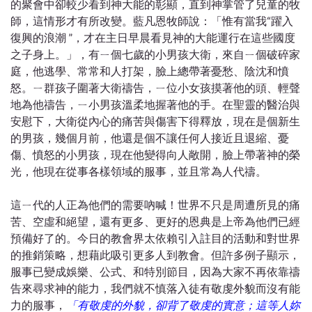
的聚會中卻較少看到神大能的彰顯，直到神掌管了兒童的牧
師，這情形才有所改變。藍凡恩牧師說：「惟有當我“躍入
復興的浪潮 ”，才在主日早晨看見神的大能運行在這些國度
之子身上。」，有ㄧ個七歲的小男孩大衛，來自ㄧ個破碎家
庭，他逃學、常常和人打架，臉上總帶著憂愁、陰沈和憤
怒。ㄧ群孩子圍著大衛禱告，ㄧ位小女孩摸著他的頭、輕聲
地為他禱告，ㄧ小男孩溫柔地握著他的手。在聖靈的醫治與
安慰下，大衛從內心的痛苦與傷害下得釋放，現在是個新生
的男孩，幾個月前，他還是個不讓任何人接近且退縮、憂
傷、憤怒的小男孩，現在他變得向人敞開，臉上帶著神的榮
光，他現在從事各樣領域的服事，並且常為人代禱。
這ㄧ代的人正為他們的需要吶喊！世界不只是周遭所見的痛
苦、空虛和絕望，還有更多、更好的恩典是上帝為他們已經
預備好了的。今日的教會界太依賴引入註目的活動和對世界
的推銷策略，想藉此吸引更多人到教會。但許多例子顯示，
服事已變成娛樂、公式、和特別節目，因為大家不再依靠禱
告來尋求神的能力，我們就不慎落入徒有敬虔外貌而沒有能
力的服事，
「有敬虔的外貌，卻背了敬虔的實意；這等人妳