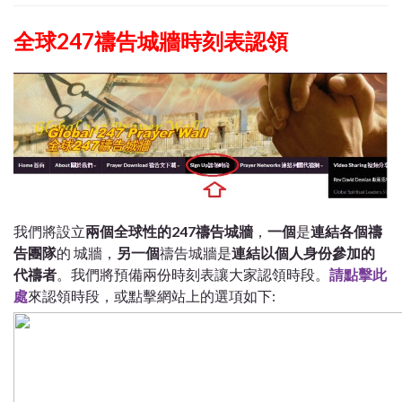
全球247禱告城牆時刻表認領
我們將設立
兩個全球性的247禱告城牆
，
一個
是
連結各個禱
告團隊
的 城牆，
另一個
禱告城牆是
連結以個人身份參加的
代禱者
。我們將預備兩份時刻表讓大家認領時段。
請點擊此
處
來認領時段，或點擊網站上的選項如下: