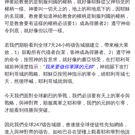
神要給教會的是制服列國的權柄，就好像耶穌從父神領受的
權柄一樣。神要叫一切天上的，地上的和地底下的，因耶穌
的名屈膝。教會要知道神給教會的權柄是制服列國的權柄，
可是教會要有這樣的權柄必須要1）成為得勝者2）遵守神命
令到底，就好像但以理一樣。
若我們期盼看到全球7天24小時禱告城牆建立，帶來極大果
效，1）鼓勵所有代禱者自潔，靠神成為得勝者。2）遵守神
的命令，按照神的旨意求，就好像約書亞領受，在打耶利哥
城前神清楚指示：”
我來要做你軍隊的元帥
“，神就賜下攻打
耶利哥城的戰略。耶穌亞按照神指示的軍令，繞耶利哥城七
天，然後呼喊，耶利哥城就倒塌。
今天我們面對全球劇烈的爭戰，我們必須要有天上的軍令與
戰略，與神對齊，順服萬軍之耶和華，我們的元帥的引導，
才能看到得勝與突破。
因此我們全球247禱告城牆，會連接全球使徒性先知網絡，
進入與神對齊的禱告。如哈巴谷在望樓上觀看耶和華對他說